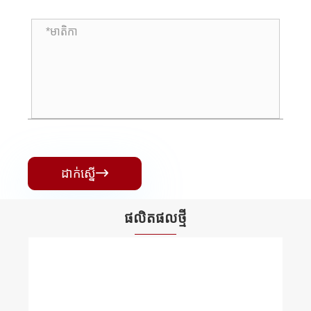
ដាក់ស្នើ

ផលិតផល​ថ្មី