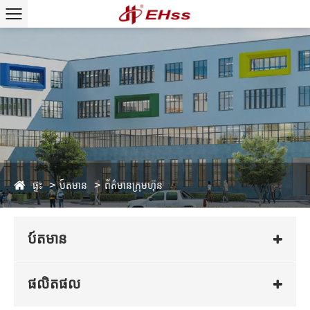
ផ្ទះ
ប៍តមាន
ព័ត៌មានក្រុមហ៊ុន
ប៍តមាន
ផលិតផល