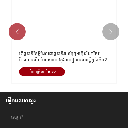


តើតួនាទីនៃអ្វីដែលជាតួនាទីរបស់ក្រុមហ៊ុនដែកថែប
ដែលមានប៉មបែបសាហាវក្នុងហេដ្ឋារចនាសម្ព័ន្ធទំនើប?
មើល​ច្រើន​ទៀត >>
ផ្ញើការសាកសួរ