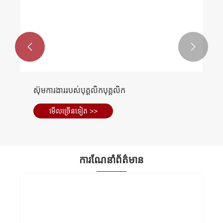


ស៊ុមការងាររបស់បុគ្គលិកបុគ្គលិក
មើល​ច្រើន​ទៀត >>
ការណែនាំព័ត៌មាន