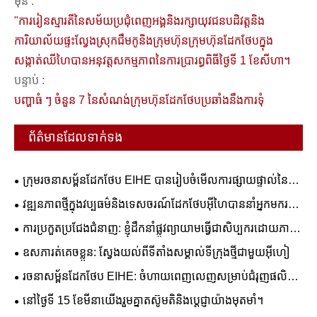
មុន :
"ការរៀនស្មារតីនៃសម័យប្រជុំពេញអង្គនិងរក្សាយុវជនបដិវត្តនិង
ការិយាល័យផ្ទះល្វែងស្រុកជឹមកូនិងក្រុមហ៊ុនក្រុមហ៊ុនដែកថែបក្នុង
សង្កាត់ឈីហៃបានអនុវត្តសកម្មភាពនៃការប្រារព្ធពិធីថ្ងៃទី 1 ខែសីហា។
បន្ទាប់ :
បញ្ហាធំ ៗ ចំនួន 7 នៃសំណង់ក្រុមហ៊ុនដែកថែបប្រឆាំងនឹងការទុំ
ព័ត៌មានដែលទាក់ទង
ក្រុមរចនាសម្ព័នដែកថែប EIHE បានរៀបចំមើលការផ្សាយផ្ទាល់នៃការ
ចាក់ផ្សាយផ្ទាល់នៃការចាក់សង្កាញ់យោធាទី 93
វឌ្ឍនភាពថ្មីក្នុងវប្បធម៌និងទេសចរណ៍ដែកថែបអ៊ីហៃបាននាំអ្នកមករក
វិមានស្នាដៃដ៏អស្ចារ្យដំបូងបង្អស់។
ការប្រកួតប្រជែងជំនាញ: ខ្ញុំដឹកនាំផ្លូវព្យាយាមធ្វើជាសិប្បករដោយភាព
ក្លាហាន - រចនាសម្ព័នដែក EiHE មានការប្រកួតប្រជែងជំនាញទី 4
ឧសភារត់គេចខ្លួន: ស្វែងយល់ពីទីតាំងសម្គាល់ទីក្រុងថ្មីជាមួយអ៊ីហៀ
រចនាសម្ព័នដែកថែប EIHE: ចំហាយពេញលេញសម្រាប់ជំរុញផលិត
កម្មខិតខំឈានដល់កម្ពស់ថ្មី។
នៅថ្ងៃទី 15 ខែមីនាយើងរួមគ្នាតស៊ូមតិនិងប្តេជ្ញាយ៉ាងមុតមាំ។