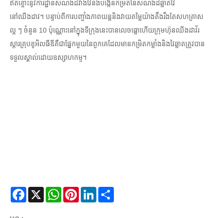
ឥតខ្ចោះនូវការដ្ឋានសំណង់ដ៏វាងវៃនិងបង្កើនកម្រិតនៃសំណង់ដ៏ឆ្លាតវៃ
នៅឈីងដាវ។ បន្ទាប់ពីការបញ្ចាំងភាពយន្តនិងវាយតម្លៃយ៉ាងតឹងរឹងតែសហគ្រាស
ល្អ ៗ ចំនួន 10 ប៉ុណ្ណោះនៅក្នុងទីក្រុងនេះបានលេចធ្លោហើយក្រុមហ៊ុនឈីងដាវ័រ
ស្តារគ្រុបខូអិលធីឌីគឺជាផ្នែកមួយនៃពួកគេដែលមានកម្រិតកម្លាំងនិងវៃឆ្លាតត្រូវបាន
ទទួលស្គាល់ដោយឧស្សាហកម្ម។
Facebook
X
WhatsApp
Pinterest
LinkedIn
Share