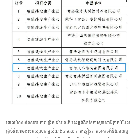
គោលបំណងនៃសកម្មភាពជ្រើសរើសនេះគឺអនុវត្តគំនិតនៃការស្ថាបនាដ៏ឆ្លាតវៃដែល
ផ្តល់អំណាចដល់ឧស្សាហកម្មសំណង់តាមរយៈការពន្លឿនការសាងសង់និងភាពល្អ