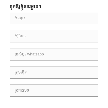
ទុកឱ្យខ្ញុំសារមួយ។