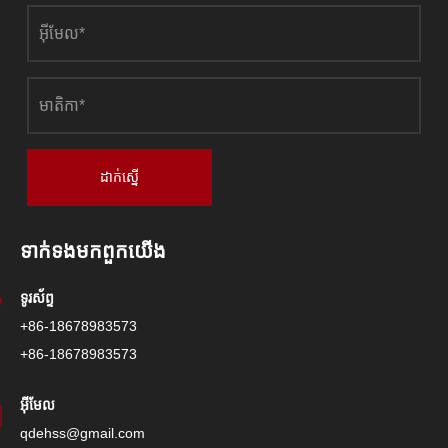
ដាក់ស្នើ
ទាក់ទង​មក​ពួក​យើង
ទូរស័ព្ទ
+86-18678983573
+86-18678983573
អ៊ីមែល
qdehss@gmail.com