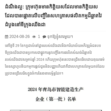
ដំណឹងល្អ: ក្រុមហ៊ុនមានកិត្តិយសដែលមានកិត្តិយស
ដែលបានផ្តោតលើបញ្ជីនៃសហគ្រាសផលិតកម្មដ៏ឆ្លាតវៃ
ដំបូងនៅទីក្រុងឈីងដា
2024-08-26
1
ទុកឱ្យខ្ញុំសារមួយ។
នៅថ្ងៃទី 29 ខែកក្កដាលំនៅដ្ឋានរបស់ឈីងដាវនិងការិយាល័យអភិវឌ្ឍន៍ជនបទ
ទីក្រុងឈីងដាបានប្រកាសជាផ្លូវការនូវបញ្ជីនៃការផលិតសំណង់ដ៏ឆ្លាតវៃ
របស់ឈីងដាវសម្រាប់ឆ្នាំ 2024 ហើយក្រុមហ៊ុននេះបានជ្រើសរើសដោយគុណធម៌
នៃឧស្សាហូបនីយកម្មការផ្តល់ជូននិងបញ្ញាហើយវាគឺជាសហគ្រាសតែមួយគត់ដែល
ត្រូវបានជ្រើសរើសក្នុងចំការនៃរចនាសម្ព័ន្ធដែក។