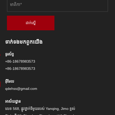
ដាក់ស្នើ
ទាក់ទង​មក​ពួក​យើង
ទូរស័ព្ទ
+86-18678983573
+86-18678983573
អ៊ីមែល
qdehss@gmail.com
អាស័យដ្ឋាន
លេខ 568, ផ្លូវថ្នាក់ទីមួយរបស់ Yanqing, Jimo ខ្ពស់