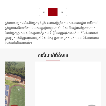
Freeel ត្រូវបានផលិតដោយប្រើយ៉ាន់ស្ព័រប្រភេទអ៊ីណុកពិសេសដើម្បី
នៃអាកាសយានដ្ឋាន។
ទប់ទល់នឹងស្ថានភាពអាកាសធាតុដ៏អាក្រក់ដូចជាការច្រេះ។ ពួកវាមាន
ទីបី រចនាសម្ព័ន្ធដែកមានទម្ងន់ស្រាលបើប្រៀបធៀបទៅនឹងសម្ភារសំណង់បែប
«
1
»
ទំហំនិងរចនាប្លែកៗជាច្រើនដើម្បីឆ្លើយតបនឹងអគារនិងតម្រូវការរចនា
ប្រពៃណីដូចជាបេតុង។ នេះកាត់បន្ថយតម្រូវការគ្រឹះ ធ្វើឱ្យការសាងសង់
សម្ព័ន្ធផ្សេងៗគ្នា។
កាន់តែលឿន និងមានប្រសិទ្ធភាពជាងមុន។ លើសពីនេះ ការរចនាម៉ូឌុលនៃរចនា
ក្នុងនាមជាអ្នកផលិតនិងអ្នកផ្គត់ផ្គង់ រចនាសម្ព័ន្ធដែកអាកាសយានដ្ឋាន អាជីពនៅ
សម្ព័ន្ធដែកអនុញ្ញាតឱ្យមានការផ្គុំ និងរុះរើកាន់តែងាយស្រួល ដែលមានប្រយោជន៍ជា
ក្នុងប្រទេសចិនយើងមានរោងចក្រផ្ទាល់ខ្លួនរបស់យើងហើយផ្តល់តម្លៃសមរម្យ។
ពិសេសសម្រាប់អាកាសយានដ្ឋានដែលអាចនឹងមានការពង្រីក ឬជួសជុលនាពេល
មិនថាអ្នកត្រូវការសេវាកម្មតាមតំរូវការដើម្បីបំពេញតំរូវការជាក់លាក់នៃតំបន់របស់
អ្នកឬអ្នកចង់ទិញគុណភាពខ្ពស់និងថោក} អ្នកអាចទុកសារតាមរយៈព័ត៌មានទំនាក់
អនាគត។
ទំនងនៅលើគេហទំព័រ។
ជាងនេះទៅទៀត រចនាសម្ព័ន្ធដែកមិនងាយឆេះ ដែលផ្តល់ភាពធន់នឹងភ្លើងបានយ៉ាង
ល្អ។ នេះ​ជា​លក្ខណៈ​សុវត្ថិភាព​សំខាន់​នៅ​ព្រលាន​យន្តហោះ ដែល​សុវត្ថិភាព​របស់​
ការណែនាំព័ត៌មាន
អ្នក​ដំណើរ និង​បុគ្គលិក​គឺ​សំខាន់​បំផុត។
ទីបំផុត រចនាសម្ព័ន្ធដែកមិនប៉ះពាល់ដល់បរិស្ថាន។ ពួកវាអាចកែច្នៃ និងប្រើប្រាស់
ឡើងវិញ កាត់បន្ថយកាកសំណល់ និងផលប៉ះពាល់ដល់បរិស្ថាន។ ទិដ្ឋភាព​និរន្តរ
ភាព​នេះ​កំពុង​មាន​សារៈសំខាន់​ខ្លាំង​ឡើង​ក្នុង​ការ​អនុវត្ត​សំណង់​ទំនើប។
សរុបមក គុណសម្បត្តិនៃរចនាសម្ព័ន្ធដែកអាកាសយានដ្ឋានរួមមាន កម្លាំង ធន់
ភាពបត់បែនក្នុងការរចនា សំណង់ទម្ងន់ស្រាល ងាយស្រួលដំឡើង និងរុះរើ ធន់នឹង
ភ្លើង និងភាពស្និទ្ធស្នាលបរិស្ថាន។ អត្ថប្រយោជន៍ទាំងនេះរួមចំណែកដល់សុវត្ថិភាព
ប្រសិទ្ធភាព និងនិរន្តរភាពនៃកន្លែងព្រលានយន្តហោះទាំងមូល។