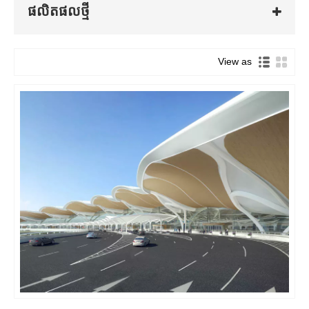
ផលិតផល​ថ្មី
តើរចនាសម្ព័ន្ធដែកអាកាសយានដ្ឋានជាអ្វី?
View as
រចនាសម្ព័ន្ធដែកអាកាសយានដ្ឋានសំដៅលើការប្រើប្រាស់ដែកថែបជាសម្ភារៈចម្បង
ក្នុងការសាងសង់កន្លែងព្រលានយន្តហោះ ដូចជាស្ថានីយ ឃ្លាំង និងប៉មបញ្ជា។
ប្រភេទនៃរចនាសម្ព័ន្ធនេះផ្តល់នូវគុណសម្បត្តិជាច្រើន រួមទាំងកម្លាំង ធន់
ភាពបត់បែន និងភាពធន់ទ្រាំទៅនឹងការ corrosion ។
ឧទាហរណ៍ គ្រោងការណ៍ដែកនៃស្ថានីយអាកាសយានដ្ឋាន គាំទ្រអគារទាំងមូល
និងចែកចាយបន្ទុកប្រកបដោយប្រសិទ្ធភាព។ វាមានសសរ ធ្នឹម និងទ្រនុងដែលត្រូវ
បានរចនាឡើងដើម្បីទប់ទល់នឹងកម្លាំងរញ្ជួយដី បន្ទុកខ្យល់ និងគ្រោះថ្នាក់ធម្មជាតិ
ផ្សេងទៀត។ រចនាសម្ព័ន្ធដំបូលដែកដែលជារឿយៗមានធរណីមាត្រស្មុគស្មាញផ្តល់
នូវទីជំរកនិងការការពារពីធាតុ។
ជាងនេះទៅទៀត ភាពបត់បែននៃដែកថែបអនុញ្ញាតឱ្យបង្កើតការរចនាចម្រុះ និង
ប្រកបដោយភាពច្នៃប្រឌិត ដែលអាចបង្កើនភាពទាក់ទាញដែលមើលឃើញ និង
មុខងារនៃកន្លែងព្រលានយន្តហោះ។ រចនាសម្ព័ន្ធដែកក៏អាចត្រូវបាន prefabricated
និងជួបប្រជុំគ្នានៅនឹងកន្លែង ដែលបង្កើនល្បឿនដំណើរការសាងសង់ និងកាត់បន្ថយ
ការចំណាយ។