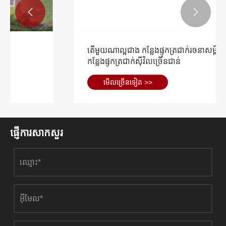


តើមួយណាល្អជាង កន្លែងផ្ទុកត្រជាក់រចនាសម្ព័ន្ធដែក ឬ
កន្លែងផ្ទុកត្រជាក់ស៊ីវិលច្រើនជាន់
មើល​ច្រើន​ទៀត >>
ផ្ញើការសាកសួរ