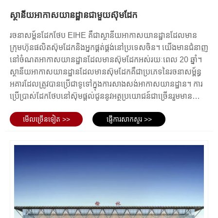
រចនារចនាសម្ព័ន្ធដែកអាកាសយានដ្ឋាន។
ប្រសិទ្ធិភាពសម្រាប់សំណង់អាកាសយានដ្ឋានផ្តល់អត្ថប្រយោជន៍ជា
ស្ថានីយអាកាសយានដ្ឋានជាមួយស៊ុមដែក
ធ្នឹម៖ ធ្នឹមដែកត្រូវបានប្រើដើម្បីទ្រទ្រង់ទម្ងន់នៃដំបូល ជាន់ និងផ្នែកផ្សេងៗនៃអគារ
ច្រើនលើប្រភេទសម្ភារៈសំណង់ដទៃទៀត។
ឬរចនាសម្ព័ន្ធ។ ពួកវាអាចត្រង់ឬកោងអាស្រ័យលើការរចនាជាក់លាក់។
រចនាសម្ព័នដែកថែប EIHE គឺជាស្ថានីយអាកាសយានដ្ឋានដែលមាន
ជួរឈរ៖ ជួរឈរដែកត្រូវបានប្រើដើម្បីទ្រទ្រង់ទម្ងន់បញ្ឈរនៃអគារ ឬរចនាសម្ព័ន្ធ។
ក្រុមហ៊ុនផលិតស៊ុមដែកនិងអ្នកផ្គត់ផ្គង់នៅប្រទេសចិន។ យើងមានជំនាញ
ជួរឈរអាចត្រូវបានដាក់នៅចន្លោះពេលទៀងទាត់ដើម្បីផ្តល់ការគាំទ្រ ឬពួកគេអាច
នៅចំណតអាកាសយានដ្ឋានដែលមានស៊ុមដែកអស់រយៈពេល 20 ឆ្នាំ។
ត្រូវបានរៀបចំជាគំរូជាក់លាក់សម្រាប់គោលបំណងសាភ័ណភ្ព ឬស្ថាបត្យកម្ម។
ស្ថានីយអាកាសយានដ្ឋានដែលមានស៊ុមដែកគឺជាប្រភេទនៃរចនាសម្ព័ន្ធ
Trusses: ទ្រុងដែកត្រូវបានប្រើដើម្បីពង្រីកចម្ងាយធំ និងទ្រទ្រង់ទម្ងន់នៃដំបូល ឬ
អគារដែលត្រូវបានប្រើជាទូទៅក្នុងការសាងសង់អាកាសយានដ្ឋាន។ ការ
ពិដាន។ ពួកវាមានបណ្តុំនៃត្រីកោណជាប់គ្នា ដែលផ្តល់ទាំងកម្លាំង និងស្ថេរភាព។
ប្រើប្រាស់ដែកថែបនៅស៊ុមផ្តល់ជូននូវអត្ថប្រយោជន៍ជាច្រើនរួមមាន
ការតភ្ជាប់៖ ការភ្ជាប់ដែកត្រូវបានប្រើដើម្បីភ្ជាប់ធាតុផ្សំផ្សេងៗនៃរចនាសម្ព័ន្ធជាមួយ
ភាពធន់និងភាពបត់បែនក្នុងការរចនា។ រចនាសម្ព័នដែកថែបអាចលាត
គ្នា ដូចជាធ្នឹម និងសសរ។ ប្រភេទនៃការតភ្ជាប់ដែលបានប្រើនឹងអាស្រ័យលើបន្ទុក
មើល​ច្រើន​ទៀត >>
ផ្ញើការសាកសួរ >>
សន្ធឹងចម្ងាយឆ្ងាយដែលល្អសម្រាប់ទីវាលបើកធំដែលត្រូវការនៅស្ថានីយ
និងកម្លាំងដែលរចនាសម្ព័ន្ធនឹងត្រូវការទប់ទល់។
អាកាសយានដ្ឋាន។ វាក៏អនុញ្ញាតឱ្យមានសំណង់លឿននិងការកែប្រែឬ
Cladding: ការតោងដែកត្រូវបានប្រើដើម្បីគ្របដណ្តប់ផ្នែកខាងក្រៅនៃរចនាសម្ព័ន្ធ
ការកែប្រែងាយស្រួលនៅពេលអនាគត។ ជាធម្មតាស៊ុមដែកនៃចំណត
ផ្តល់នូវការការពារប្រឆាំងនឹងធាតុ និងផ្តល់ឱ្យអគារនូវរូបរាងសោភ័ណភាព។
អាកាសយានដ្ឋានត្រូវបានរចនាឡើងដើម្បីទ្រទ្រង់ដំបូលជញ្ជាំងនិង
ការតោងអាចត្រូវបានធ្វើពីវត្ថុធាតុជាច្រើនដូចជាបន្ទះដែក កញ្ចក់ ឬថ្ម។
សមាសធាតុចាំបាច់ដទៃទៀតនៃអាគារ។ ដំបូលស្ថានីយលាតសន្ធឹងលើ
ថ្នាំកូតការពារ៖ រចនាសម្ព័ន្ធដែកដែលប្រើក្នុងអគារអាកាសយានដ្ឋាន ជារឿយៗត្រូវ
តំបន់ធំមួយហើយតម្រូវឱ្យមានរចនាសម្ព័ន្ធរឹងមាំនិងតឹងរឹងដើម្បីគាំទ្រវា។
បានស្រោបដោយថ្នាំលាបការពារ ឬថ្នាំកូតដើម្បីការពារច្រែះ និងការច្រេះ និងដើម្បី
ទុយោដែកត្រូវបានប្រើជាទូទៅដើម្បីទ្រទ្រង់ដំបូលផ្ទះខណៈដែលធ្នឹមដែក
កែលម្អភាពធន់ និងអាយុកាលនៃរចនាសម្ព័ន្ធ។
ត្រូវបានប្រើក្នុងការសាងសង់ជញ្ជាំង។ ប្រព័ន្ធស៊ុមដែកនេះក៏អាចផ្ទុកតំបន់
សរុបមក រចនាសម្ព័ន្ធដែកអាកាសយានដ្ឋានត្រូវបានរចនាឡើងឱ្យរឹងមាំ ប្រើប្រាស់
កញ្ចក់ធំ ៗ និងផ្តល់ពន្លឺធម្មជាតិជាច្រើននៅអគារស្ថានីយ។ សរុបមក