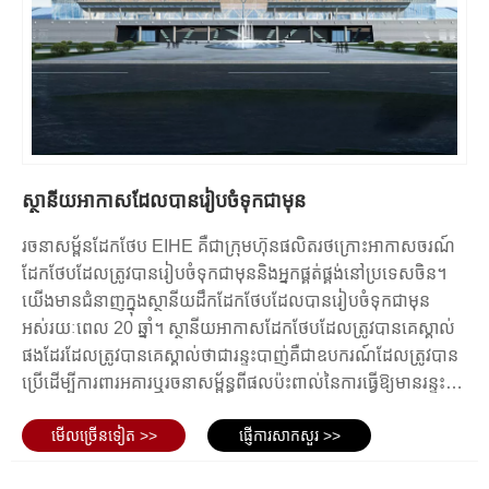
បានយូរ និងមានប្រសិទ្ធភាព ទន្ទឹមនឹងនោះក៏ផ្តល់នូវកន្លែងទាក់ទាញ និងមុខងារ
ស្ថានីយអាកាសយានដ្ឋានដែលបានធ្វើឱ្យមានស៊ុមដែកផ្តល់អត្ថ
សម្រាប់អ្នកដំណើរ និងបុគ្គលិកព្រលានយន្តហោះផងដែរ។ ពួកគេផ្តល់នូវគុណ
ប្រយោជន៍ជាច្រើនដែលធ្វើឱ្យពួកគេក្លាយជាជម្រើសដ៏គួរឱ្យទាក់ទាញ
សម្បត្តិជាច្រើនលើសម្ភារៈសំណង់ផ្សេងទៀត រួមទាំងល្បឿននៃការសាងសង់
សម្រាប់ការសាងសង់អាកាសយានដ្ឋានទំនើប។
ប្រសិទ្ធភាពចំណាយ និងនិរន្តរភាព។
អត្ថប្រយោជន៍នៃរចនាសម្ព័ន្ធដែកអាកាសយានដ្ឋាន
ស្ថានីយអាកាសដែលបានរៀបចំទុកជាមុន
រចនាសម្ព័នដែកថែប EIHE គឺជាក្រុមហ៊ុនផលិតរថក្រោះអាកាសចរណ៍
គុណសម្បត្តិនៃរចនាសម្ព័ន្ធដែកព្រលានយន្តហោះមានច្រើន និងសំខាន់។ ទីមួយ
ដែកថែបដែលត្រូវបានរៀបចំទុកជាមុននិងអ្នកផ្គត់ផ្គង់នៅប្រទេសចិន។
ដែកគឺជាវត្ថុធាតុដ៏រឹងមាំ និងប្រើប្រាស់បានយូរ ដែលធ្វើឱ្យវាក្លាយជាជម្រើសដ៏ល្អ
យើងមានជំនាញក្នុងស្ថានីយដឹកដែកថែបដែលបានរៀបចំទុកជាមុន
សម្រាប់រចនាសម្ព័ន្ធអាកាសយានដ្ឋាន ដែលត្រូវតែទប់ទល់នឹងបន្ទុកធ្ងន់ និងលក្ខ
អស់រយៈពេល 20 ឆ្នាំ។ ស្ថានីយអាកាសដែកថែបដែលត្រូវបានគេស្គាល់
ខណ្ឌអាកាសធាតុប្រែប្រួល។ ភាពធន់នេះធានានូវស្ថេរភាព និងសុវត្ថិភាពរយៈពេល
ផងដែរដែលត្រូវបានគេស្គាល់ថាជារន្ទះបាញ់គឺជាឧបករណ៍ដែលត្រូវបាន
វែងនៃកន្លែងព្រលានយន្តហោះ។
ប្រើដើម្បីការពារអគារឬរចនាសម្ព័ន្ធពីផលប៉ះពាល់នៃការធ្វើឱ្យមានរន្ទះ
ទីពីរ រចនាសម្ព័ន្ធដែកផ្តល់នូវភាពបត់បែនក្នុងការរចនា។ ពួកគេអាចត្រូវបានប្ដូរតាម
បាញ់។ ពួកគេត្រូវបានរចនាឡើងដើម្បីបម្រើជាចំណុចដែលពេញចិត្ត
បំណងយ៉ាងងាយស្រួលដើម្បីបំពេញតាមតម្រូវការជាក់លាក់ និងប្លង់នៃព្រលាន
មើល​ច្រើន​ទៀត >>
ផ្ញើការសាកសួរ >>
សម្រាប់ការហូរទឹករំអិលដែលកាត់បន្ថយហានិភ័យនៃការរងរបួសដល់
យន្តហោះ មិនថាជាអគារចំណតធំ ឬកន្លែងដាក់ឥវ៉ាន់តូចជាងនោះទេ។ ភាពបត់បែន
ប្រជាជននិងការខូចខាតរចនាសម្ព័ន្ធខ្លួនវាផ្ទាល់។ ស្ថានីយដែកថែប
នេះអនុញ្ញាតឱ្យបង្កើតកន្លែងចំហរ និងគ្មានការស្ទះ បង្កើនមុខងារ និងសោភ័ណភាព