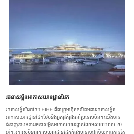
លើសពីនេះ រចនាសម្ព័ន្ធដែកក៏ត្រូវបានគេប្រើជាទូទៅនៅក្នុងព្រលានយន្តហោះ
ផងដែរ។ រចនាសម្ព័ន្ធទាំងនេះមានតួដែកកោងដែលលាតសន្ធឹងទទឹងអគារ ផ្តល់ទាំង
ការគាំទ្រ និងធាតុទាក់ទាញដែលមើលឃើញ។ រចនាសម្ព័ន្ធ Arch ត្រូវបានគេមើល
ឃើញជាញឹកញាប់នៅក្នុងការរចនាប៉មត្រួតពិនិត្យព្រលានយន្តហោះ ឬជាផ្នែកមួយ
នៃរចនាសម្ព័ន្ធដំបូលនៃស្ថានីយ។
លើសពីនេះ រចនាសម្ព័ន្ធដែកអាកាសយានដ្ឋានក៏អាចរួមបញ្ចូលនូវប្រភេទផ្សេងៗនៃ
ប្រព័ន្ធតោង ដូចជាបន្ទះដែក ឬដំបូលដែលមានអ៊ីសូឡង់ ដែលផ្តល់ការការពារ
អាកាសធាតុ និងលើកកំពស់រូបរាងរបស់អគារ។
គួរកត់សម្គាល់ថាប្រភេទជាក់លាក់នៃរចនាសម្ព័ន្ធដែកដែលប្រើក្នុងបរិក្ខារ
អាកាសយានដ្ឋានត្រូវបានកំណត់ដោយតម្រូវការពិសេសនៃគម្រោង រួមទាំងទំហំ
និងប្លង់អគារ បន្ទុកដែលវាត្រូវការដើម្បីទ្រទ្រង់ និងលក្ខខណ្ឌបរិស្ថានក្នុងតំបន់។
ដូច្នេះ វាជារឿងសំខាន់ក្នុងការប្រឹក្សាជាមួយវិស្វករសំណង់ និងស្ថាបត្យករដើម្បី
កំណត់ប្រភេទសំណង់ដែកដែលសមស្របបំផុតសម្រាប់គម្រោងព្រលានយន្តហោះ
រចនាសម្ព័នអាកាសយានដ្ឋានដែក
របស់អ្នក។
បន្ថែមពីលើប្រភេទនៃរចនាសម្ព័ន្ធដែកដែលបានរៀបរាប់ខាងលើក៏មានរចនាសម្ព័ន្ធ
រចនាសម្ព័នដែកថែប EIHE គឺជាក្រុមហ៊ុនផលិតអគាររចនាសម្ព័ន
ដែកឯកទេសដែលត្រូវបានប្រើនៅក្នុងតំបន់ជាក់លាក់នៃព្រលានយន្តហោះ។ ជា
អាកាសយានដ្ឋានដែកថែបនិងអ្នកផ្គត់ផ្គង់នៅប្រទេសចិន។ យើងមាន
ឧទាហរណ៍ វេទិកាដែកដែលប្រើដើម្បីគាំទ្រប្រព័ន្ធគ្រប់គ្រងឥវ៉ាន់ គឺជាផ្នែកសំខាន់នៃ
ជំនាញខាងអគាររចនាសម្ព័នអាកាសយានដ្ឋានដែកអស់រយៈពេល 20
ប្រតិបត្តិការព្រលានយន្តហោះ។ វេទិកាទាំងនេះត្រូវបានរចនាឡើងដើម្បីទប់ទល់
ឆ្នាំ។ អគារសម្ព័នអាកាសយានដ្ឋានដែកកំពុងមានប្រជាប្រិយភាពកាន់តែ