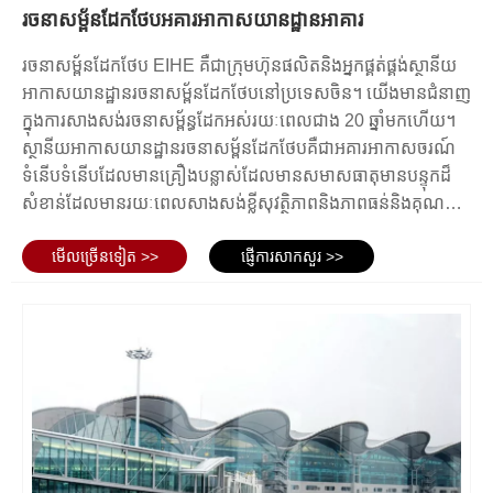
លើសពីនេះ រចនាសម្ព័ន្ធដែកមានទម្ងន់ស្រាលបើប្រៀបធៀបទៅនឹងសំណង់បេតុង
រចនាសម្ព័នដែកថែបអគារអាកាសយានដ្ឋានអាគារ
បុរាណ ឬសំណង់កំបោរ ដែលមានន័យថាពួកគេត្រូវការជំនួយ និងការងារគ្រឹះតិច
ជាងមុន។ នេះកាត់បន្ថយពេលវេលាសាងសង់ និងថ្លៃសម្ភារៈបន្ថែមទៀត។
រចនាសម្ព័នដែកថែប EIHE គឺជាក្រុមហ៊ុនផលិតនិងអ្នកផ្គត់ផ្គង់ស្ថានីយ
ជាងនេះទៅទៀត រចនាសម្ព័ន្ធដែកមានភាពស្និទ្ធស្នាលនឹងបរិស្ថាន។ ដែកគឺជាវត្ថុ
អាកាសយានដ្ឋានរចនាសម្ព័នដែកថែបនៅប្រទេសចិន។ យើងមានជំនាញ
ធាតុដើមដែលអាចកែច្នៃឡើងវិញបាន ហើយការប្រើប្រាស់ដែកក្នុងការសាងសង់អាច
ក្នុងការសាងសង់រចនាសម្ព័ន្ធដែកអស់រយៈពេលជាង 20 ឆ្នាំមកហើយ។
កាត់បន្ថយផលប៉ះពាល់បរិស្ថាននៃសំណល់អគារ។ លើសពីនេះ ប្រសិទ្ធភាព
ស្ថានីយអាកាសយានដ្ឋានរចនាសម្ព័នដែកថែបគឺជាអគារអាកាសចរណ៍
ថាមពលនៃរចនាសម្ព័ន្ធដែកអាចរួមចំណែកដល់ការកាត់បន្ថយកាបូនទាំងមូលនៃ
ទំនើបទំនើបដែលមានគ្រឿងបន្លាស់ដែលមានសមាសធាតុមានបន្ទុកដ៏
កន្លែងព្រលានយន្តហោះ។
សំខាន់ដែលមានរយៈពេលសាងសង់ខ្លីសុវត្ថិភាពនិងភាពធន់និងគុណ
សរុបមក រចនាសម្ព័ន្ធដែកអាកាសយានដ្ឋានគឺជាជម្រើសដ៏រឹងមាំ ប្រើប្រាស់បានយូរ
សម្បត្តិបៃតងនិងកាបូនទាប។ ពួកគេគឺជាដំណោះស្រាយដែលពេញចិត្ត
និងអាចបត់បែនបានសម្រាប់ការសាងសង់កន្លែងព្រលានយន្តហោះ។ វាផ្តល់នូវ
មើល​ច្រើន​ទៀត >>
ផ្ញើការសាកសួរ >>
សម្រាប់ការកសាងព្រលានយន្តហោះធំ។
កម្លាំងដ៏ល្អឥតខ្ចោះ ភាពធន់នឹងការ corrosion និងភាពបត់បែននៃការរចនា ដែល
ធ្វើឱ្យវាស័ក្តិសមសម្រាប់ការបំពេញនូវបញ្ហាប្រឈម និងតម្រូវការតែមួយគត់នៃ
ការសាងសង់ព្រលានយន្តហោះ។
សរុបមក រចនាសម្ព័ន្ធដែកស្ថានីយ៍រថភ្លើងគឺជាជម្រើសដ៏រឹងមាំ និងប្រើប្រាស់បានយូរ
សម្រាប់ការសាងសង់ស្ថានីយ៍រថភ្លើង។ វាផ្តល់នូវកម្លាំងដ៏ល្អឥតខ្ចោះ ភាពធន់នឹងការ
corrosion និងភាពបត់បែនក្នុងការរចនា ដែលធ្វើឱ្យវាស័ក្តិសមសម្រាប់កម្មវិធីដ៏ធំ
ទូលាយ និងលក្ខខណ្ឌបរិស្ថាន។