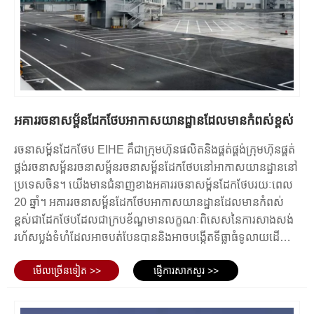
ប្រភេទនៃរចនាសម្ព័ន្ធដែកអាកាសយានដ្ឋាន
រចនាសម្ព័ន្ធដែកអាកាសយានដ្ឋានអាចប្រែប្រួលអាស្រ័យលើតម្រូវការជាក់លាក់ និង
ការរចនានៃកន្លែងព្រលានយន្តហោះ។ ទោះយ៉ាងណាក៏ដោយ មានរចនាសម្ព័ន្ធដែក
ទូទៅជាច្រើនប្រភេទ ដែលជារឿយៗត្រូវបានប្រើប្រាស់ក្នុងការសាងសង់ព្រលាន
អគាររចនាសម្ព័នដែកថែបអាកាសយានដ្ឋានដែលមានកំពស់ខ្ពស់
យន្តហោះ។
ប្រភេទទូទៅមួយគឺរចនាសម្ព័ន្ធស៊ុមដែលមានជួរឈរបញ្ឈរ និងធ្នឹមផ្តេកដែលបង្កើត
រចនាសម្ព័នដែកថែប EIHE គឺជាក្រុមហ៊ុនផលិតនិងផ្គត់ផ្គង់ក្រុមហ៊ុនផ្គត់
គ្រោងឆ្អឹងរឹងដើម្បីទ្រទ្រង់ដំបូល និងជញ្ជាំងនៃស្ថានីយអាកាសយានដ្ឋាន ឬឃ្លាំង។
ផ្គង់រចនាសម្ព័នរចនាសម្ព័នរចនាសម្ព័នដែកថែបនៅអាកាសយានដ្ឋាននៅ
ប្រភេទនៃរចនាសម្ព័ន្ធនេះផ្តល់នូវស្ថេរភាពនិងភាពរឹងមាំដ៏ល្អឥតខ្ចោះដែល
ប្រទេសចិន។ យើងមានជំនាញខាងអគាររចនាសម្ព័នដែកថែបរយៈពេល
ធ្វើឱ្យវាសមរម្យសម្រាប់គ្រឿងបរិក្ខារដែលមានទំហំធំ។
20 ឆ្នាំ។ អគាររចនាសម្ព័នដែកថែបអាកាសយានដ្ឋានដែលមានកំពស់
ប្រភេទមួយទៀតគឺរចនាសម្ព័ន្ធ truss ដែលជាក្របខ័ណ្ឌទម្ងន់ស្រាលប៉ុន្តែរឹងមាំដែល
ខ្ពស់ជាដែកថែបដែលជាក្របខ័ណ្ឌមានលក្ខណៈពិសេសនៃការសាងសង់
បង្កើតឡើងដោយឯកតារាងត្រីកោណឬ tetrahedral ។ រចនាសម្ព័ន្ធ Truss ត្រូវបាន
រហ័សប្លង់ទំហំដែលអាចបត់បែនបាននិងអាចបង្កើតទីធ្លាធំទូលាយដើម្បី
គេប្រើជាញឹកញាប់នៅក្នុងដំបូលនៃស្ថានីយអាកាសយានដ្ឋាន ឬ hangars
ឆ្លើយតបនឹងតម្រូវការសាងសង់អាកាសយានដ្ឋាន។
ដោយសារតែពួកគេអាចលាតសន្ធឹងចម្ងាយធំដោយមិនចាំបាច់ត្រូវការជំនួយកម្រិត
មើល​ច្រើន​ទៀត >>
ផ្ញើការសាកសួរ >>
មធ្យម។ នេះអនុញ្ញាតឱ្យមានទីធ្លាចំហរ និងមិនមានការស្ទះ បង្កើនមុខងារ និង
សោភ័ណភាពនៃកន្លែង។