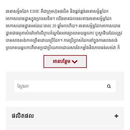
រចនាសម្ព័នដែក EIHE គឺជាក្រុមហ៊ុនផលិត និងផ្គត់ផ្គង់រចនាសម្ព័ន្ធដែក
អាកាសយានដ្ឋានក្នុងប្រទេសចិន។ យើងមានឯកទេសខាងរចនាសម្ព័ន្ធដែក
អាកាសយានដ្ឋានអស់រយៈពេល 20 ឆ្នាំមកហើយ។ រចនាសម្ព័ន្ធដែកអាកាសយាន
ដ្ឋានជាធម្មតាសំដៅទៅលើក្របខ័ណ្ឌនៃអគារព្រលានយន្តហោះ ឬស្ថានីយដែលត្រូវ
បានសាងសង់ភាគច្រើនដោយប្រើដែក។ ការប្រើប្រាស់ដែកនៅក្នុងការសាងសង់
ព្រលានយន្តហោះគឺមានប្រជាប្រិយភាពដោយសារតែកម្លាំងនិងភាពធន់របស់វា ក៏
ដូចជាសមត្ថភាពរបស់វាក្នុងការទ្រទ្រង់ទំហំធំ និងបន្ទុកធ្ងន់។ លើសពីនេះទៀតរចនា
អាន​បន្ថែម
សម្ព័ន្ធដែកជាធម្មតាស្រាលជាងសម្ភារៈសំណង់ផ្សេងទៀតដែលអាចកាត់បន្ថយពេល
ឧទាហរណ៍មួយចំនួននៃអគារអាកាសយានដ្ឋានដែលមានរចនាសម្ព័ន្ធដែករួមមាន
វេលានិងការចំណាយក្នុងការសាងសង់។
ស្ថានីយអាកាសយានដ្ឋាន កន្លែងលក់សំបុត្រ កន្លែងចតរថយន្ត ទូព្យួរ និងប៉ម
បញ្ជា។ ដែកថែបក៏ត្រូវបានគេប្រើជាទូទៅក្នុងការសាងសង់ស្ពានអាកាសយានដ្ឋាន
ប្រព័ន្ធដំបូល និងដំបូល។
រចនាសម្ព័ន្ធដែកអាកាសយានដ្ឋានអាចត្រូវបានរចនា និងប្ដូរតាមបំណងសម្រាប់
ករណីប្រើប្រាស់ជាក់លាក់ ដូចជាដើម្បីទប់ទល់នឹងលក្ខខណ្ឌអាកាសធាតុខ្លាំង និង
សកម្មភាពរញ្ជួយដី។ លើសពីនេះ រចនាសម្ព័ន្ធដែកអាចត្រូវបានសាងសង់នៅក្រៅ
កន្លែង ហើយបន្ទាប់មកត្រូវបានផ្គុំភ្លាមៗនៅកន្លែងសំណង់ ដែលអាចជួយសន្សំសំចៃ
ផលិតផល
ពេលវេលា និងកាត់បន្ថយថ្លៃដើមសាងសង់។