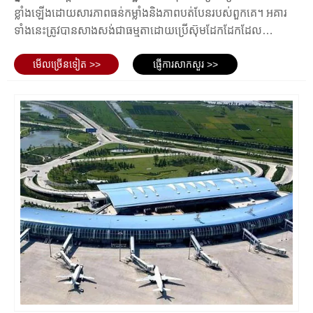
នឹងទម្ងន់ និងរំញ័រនៃឧបករណ៍ផ្ទុកឥវ៉ាន់ ដោយធានាបាននូវប្រតិបត្តិការរលូន និង
ខ្លាំងឡើងដោយសារភាពធន់កម្លាំងនិងភាពបត់បែនរបស់ពួកគេ។ អគារ
មានប្រសិទ្ធភាព។
ទាំងនេះត្រូវបានសាងសង់ជាធម្មតាដោយប្រើស៊ុមដែកដែកដែល
ជាងនេះទៅទៀត ដែកក៏អាចប្រើប្រាស់ក្នុងការសាងសង់ផ្លូវរត់ព្រលានយន្តហោះ និង
មានន័យថាពួកគេអាចត្រូវបានសាងសង់នៅលើខ្នាតធំដែលមានតម្លៃ
ផ្លូវតាក់ស៊ីផងដែរ។ ការប្រើប្រាស់ដែកថែបនៅក្នុងតំបន់ទាំងនេះអនុញ្ញាតឱ្យមាន
មើល​ច្រើន​ទៀត >>
ផ្ញើការសាកសួរ >>
ទាប។ អគារសម្ព័នអាកាសយានដ្ឋានដែកអាចមាននៅក្នុងការរចនា
ភាពធន់ និងធន់នឹងការពាក់ និងការរហែកកាន់តែខ្លាំង ធានាសុវត្ថិភាព និង
រចនាពីហែកហាស់ទៅស្ថានីយនិងសូម្បីតែអាគារខ្ពស់ ៗ ។ អគារដែលមាន
ប្រសិទ្ធភាពនៃប្រតិបត្តិការយន្តហោះ។
ស៊ុមដែកអាចត្រូវបានរៀបចំជាមុនដែលបានរៀបចំរួចរាល់ឬរចនាតាម
សរុបមក ប្រភេទនៃរចនាសម្ព័ន្ធដែកអាកាសយានដ្ឋានដែលប្រើប្រាស់មានភាពចម្រុះ
តំរូវការរចនាដោយផ្តល់ភាពបត់បែនក្នុងវិស័យសំណង់។ ដោយសារតែ
និងអាស្រ័យលើតម្រូវការជាក់លាក់ និងការរចនានៃកន្លែងប្រើប្រាស់។ ចាប់
ស៊ុមដែកថែបអាចត្រូវបានផលិតនៅក្រៅដីពេលវេលាសាងសង់ត្រូវបាន
ពីរចនាសម្ព័ន្ធស៊ុមរហូតដល់ទ្រនុង និងធ្នូ ដែកផ្តល់នូវដំណោះស្រាយដ៏រឹងមាំ និង
កាត់បន្ថយយ៉ាងខ្លាំង។ នេះមានន័យថាអគាររចនាសម្ព័នអាកាសយាន
អាចបត់បែនបានសម្រាប់ការបំពេញនូវបញ្ហាប្រឈមនៃការសាងសង់ព្រលាន
ដ្ឋានដែកអាចត្រូវបានសាងសង់កាន់តែលឿននិងមានប្រសិទ្ធភាពជាងវិធី
យន្តហោះ។
សាស្រ្តសំណង់ប្រពៃណី។ អត្ថប្រយោជន៍នៃរចនាសម្ព័ន្ធដែកនៅតាមអគារ
អាកាសយានដ្ឋានរួមមានភាពធន់ទ្រាំនឹងការច្រេះនិងផលប៉ះពាល់បរិស្ថាន
ព័ត៌មានលម្អិតនៃរចនាសម្ព័ន្ធដែកអាកាសយានដ្ឋាន
ផ្សេងទៀតនិងសមត្ថភាពក្នុងការទប់ទល់នឹងខ្យល់ខ្ពស់និងលក្ខខណ្ឌ
អាកាសធាតុផ្សេងទៀត។ សំណង់ដែកថែបក៏អាចត្រូវបានរចនាឡើង
សម្រាប់ភាពធន់នឹងគ្រោះរញ្ជួយដីដែរ។ ពួកគេក៏ផ្តល់ជូននូវវិសាលភាព
ព័ត៌មានលម្អិតនៃរចនាសម្ព័ន្ធដែកអាកាសយានដ្ឋានអាចប្រែប្រួលអាស្រ័យលើអគារ
ច្បាស់លាស់ដែលអនុញ្ញាតឱ្យសាងសង់កន្លែងទំនេរបើកចំហនិង
ឬរចនាសម្ព័ន្ធជាក់លាក់ដែលកំពុងសាងសង់។ ទោះយ៉ាងណាក៏ដោយ មានធាតុផ្សំ
អាចបត់បែនបានដែលចាំបាច់សម្រាប់ព្រលានយន្តហោះ។ ជារួមអគារ
និងលក្ខណៈពិសេសសំខាន់ៗមួយចំនួន ដែលជាទូទៅត្រូវបានរួមបញ្ចូលនៅក្នុងការ
អាកាសយានដ្ឋានដែកគឺជាជំរើសដែលអាចទុកចិត្តបានជាក់ស្តែងនិងមាន