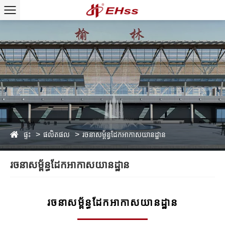
ផ្ទះ
ផលិតផល
រចនាសម្ព័ន្ធដែកអាកាសយានដ្ឋាន
រចនាសម្ព័ន្ធដែកអាកាសយានដ្ឋាន
រចនាសម្ព័ន្ធដែកអាកាសយានដ្ឋាន