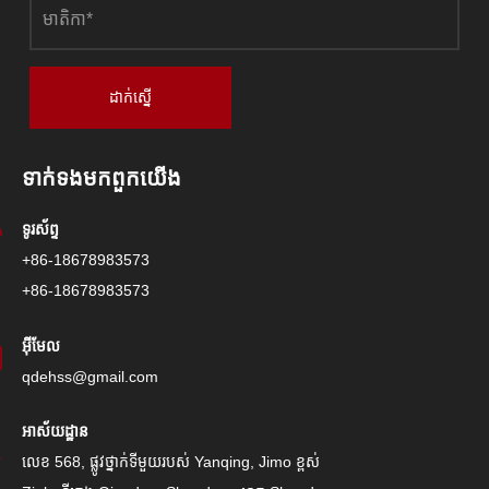
ដាក់ស្នើ
ទាក់ទង​មក​ពួក​យើង
ទូរស័ព្ទ
+86-18678983573
+86-18678983573
អ៊ីមែល
qdehss@gmail.com
អាស័យដ្ឋាន
លេខ 568, ផ្លូវថ្នាក់ទីមួយរបស់ Yanqing, Jimo ខ្ពស់