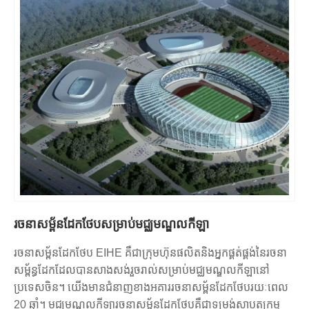
សម្ភារៈដំបូលគឺចាំបាច់ដើម្បីការពារផ្នែកខាងក្នុងនៃកីឡដ្ឋានពីទឹកភ្លៀង
អគារសាធារណៈដែលរួមបញ្ចូលមុខងារនិងអត្ថប្រយោជន៍សេដ្ឋកិច្ច។
ព្រិល និងធាតុខាងក្រៅផ្សេងទៀត។
កន្លែងអង្គុយ - ការរៀបចំកន្លែងអង្គុយនៅក្នុងកីឡដ្ឋានរចនាសម្ព័ន្ធដែក
មានសារៈសំខាន់បំផុតដើម្បីធានាបាននូវបទពិសោធន៍នៃការទស្សនាដ៏ល្អ
សម្រាប់អ្នកទស្សនា។ មានកៅអីជាច្រើនប្រភេទ ដែលខ្លះអាចបត់បាន និង
ខ្លះអាចដកថយបាន។
មធ្យោបាយងាយស្រួល - ភាពងាយស្រួលគឺមានសារៈសំខាន់នៅក្នុង
ពហុកីឡដ្ឋានកីឡាណាមួយ ហើយកីឡដ្ឋានរចនាសម្ព័ន្ធដែកមិនមាន
ករណីលើកលែងនោះទេ។ ផ្លូវជម្រាល ជណ្តើរយន្ត និងមធ្យោបាយចូល
ប្រើប្រាស់ផ្សេងទៀតជាធម្មតាត្រូវបានដាក់បញ្ចូលដើម្បីធ្វើឱ្យកីឡដ្ឋាន
អាចចូលបានសម្រាប់មនុស្សគ្រប់គ្នា ដោយមិនគិតពីសមត្ថភាពរបស់
ពួកគេ។
ភ្លើងបំភ្លឺ - ពហុកីឡាដ្ឋានត្រូវការពន្លឺខ្លាំង ដើម្បីអនុញ្ញាតឱ្យព្រឹត្តិការណ៍
រចនាសម្ព័នដែកថែបសម្រាប់មជ្ឈមណ្ឌលកីឡា
កើតឡើងក្នុងអំឡុងពេលមានពន្លឺតិច។ ប្រព័ន្ធភ្លើងដែលមានប្រសិទ្ធភាព
ខ្ពស់ និងសន្សំសំចៃថាមពលជាធម្មតាត្រូវបានប្រើប្រាស់ ដើម្បី
រចនាសម្ព័នដែកថែប EIHE គឺជាក្រុមហ៊ុនផលិតនិងអ្នកផ្គត់ផ្គង់នៃរចនា
ធានាថាកីឡដ្ឋានមានពន្លឺល្អ ខណៈពេលដែលកាត់បន្ថយការប្រើប្រាស់
សម្ព័ន្ធដែកដែលបានសាងសង់រួចរាល់សម្រាប់មជ្ឈមណ្ឌលកីឡានៅ
ថាមពល។
ប្រទេសចិន។ យើងមានជំនាញខាងអគាររចនាសម្ព័នដែកថែបរយៈពេល
បច្ចេកវិទ្យាទំនើប - កីឡដ្ឋានរចនាសម្ព័ន្ធដែកទំនើបត្រូវបានសាងសង់
20 ឆ្នាំ។ មជ្ឈមណ្ឌលកីឡារចនាសម្ព័នដែកថែបគឺជាទម្រង់ស្ថាបត្យកម្ម