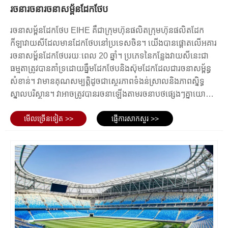
ពិភពលោករួមមានកីឡដ្ឋាន AT&T ក្នុងរដ្ឋតិចសាស់ សហរដ្ឋអាមេរិក
រចនារចនារចនាសម្ព័នដែកថែប
ដែលជាកន្លែងសម្រាប់ក្រុមបាល់ទាត់ Dallas Cowboys និងពហុកីឡ
មានពហុកីឡដ្ឋានរចនាសម្ព័ន្ធដែកជាច្រើនប្រភេទ ដែលភាគច្រើនមាន
ដ្ឋានជាតិប៉េកាំង ដែលត្រូវបានគេស្គាល់ថាជា 'សំបុកបក្សី' នៅក្នុង
រចនាសម្ព័នដែកថែប EIHE គឺជាក្រុមហ៊ុនផលិតក្រុមហ៊ុនផលិតដែក
ដូចជា៖
ប្រទេសចិន ដែលជាម្ចាស់ផ្ទះកីឡាអូឡាំពិកឆ្នាំ 2008 ។ .
កីឡាវាយសីដែលមានដែកថែបនៅប្រទេសចិន។ យើងបានផ្តោតលើអគារ
Bowl Stadiums - ការរចនារាងជាចានគឺជាការរចនាទូទៅបំផុតមួយ
រចនាសម្ព័នដែកថែបរយៈពេល 20 ឆ្នាំ។ ប្រភេទនៃកន្លែងវាយសីនេះជា
សម្រាប់កីឡដ្ឋានរចនាសម្ព័ន្ធដែក។ នៅក្នុងកីឡដ្ឋានទាំងនេះ កៅអីត្រូវ
ធម្មតាត្រូវបានគាំទ្រដោយធ្នឹមដែកថែបនិងស៊ុមដែកដែលជារចនាសម្ព័ន្ធ
បានរៀបចំជារាងជារង្វង់ ឬរាងពងក្រពើជុំវិញទីលានប្រកួត។
សំខាន់។ វាមានគុណសម្បត្តិដូចជាស្ថេរភាពទំងន់ស្រាលនិងភាពស្និទ្ធ
កីឡដ្ឋាន Ellipsoid ទំនើប - កីឡដ្ឋានរាងពងក្រពើកំពុងមានប្រជាប្រិយ
ស្នាលបរិស្ថាន។ វាអាចត្រូវបានរចនាឡើងតាមរចនាបថផ្សេងៗគ្នាយោង
ភាពកាន់តែខ្លាំងឡើង ដោយសារតែការរចនាប្លែក និងជានិមិត្តរូបរបស់
ទៅតាមតម្រូវការនៃការរចនាគឺមានទាំងការអនុវត្តជាក់ស្តែងនិងសោភ័ណ
ពួកគេ។
មើល​ច្រើន​ទៀត >>
ផ្ញើការសាកសួរ >>
ភាព
Indoor Arena - សង្វៀនក្នុងផ្ទះត្រូវបានផលិតពីដែកទាំងស្រុង ហើយ
ការរចនាអាចប្រែប្រួលអាស្រ័យលើគោលបំណងរបស់វា។ ទាំងនេះគឺល្អ
ឥតខ្ចោះសម្រាប់ការប្រារព្ធព្រឹត្តិការណ៍នៅក្នុងបរិយាកាសដែលបានគ្រប់
គ្រងដោយមិនគិតពីអាកាសធាតុនៅខាងក្រៅ។
Amphitheater - កីឡដ្ឋានប្រភេទនេះមានលក្ខណៈពិសេសតែមួយគត់
សំណង់ដូចឆាក ដែលជារឿយៗត្រូវបានប្រើសម្រាប់ការប្រគុំតន្ត្រី និង
ព្រឹត្តិការណ៍តន្ត្រីខាងក្រៅ។
ពហុកីឡដ្ឋានពហុគោលបំណង - ពហុកីឡដ្ឋានទាំងនេះត្រូវបានរចនា
ឡើងដើម្បីឱ្យមានភាពចម្រុះ និងអាចត្រូវបានប្រើដើម្បីរៀបចំព្រឹត្តិការណ៍