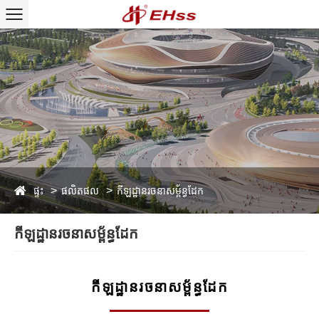
ផ្ទះ
ផលិតផល
កីឡដ្ឋានរចនាសម្ព័ន្ធដែក
កីឡដ្ឋានរចនាសម្ព័ន្ធដែក
កីឡដ្ឋានរចនាសម្ព័ន្ធដែក