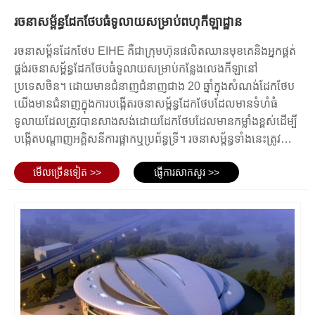
ដោយមិនចាំបាច់មានជួរឈរជំនួយច្រើន។ នេះគឺល្អសម្រាប់កីឡដ្ឋាន
រចនាសម្ព័ន្ធដែកថែបធំទូលាយសម្រាប់ពហុកីឡាដ្ឋាន
ដែលជារឿយៗត្រូវការកន្លែងមើលដ៏ធំ និងគ្មានការរំខាន។
ការរចនាដែលអាចបត់បែនបាន៖ ដែកអាចបត់បានយ៉ាងងាយស្រួល ផ្សារ
រចនាសម្ព័នដែកថែប EIHE គឺជាក្រុមហ៊ុនផលិតឈានមុខគេនិងអ្នកផ្គត់
និងកាត់ ដែលធ្វើឱ្យវាអាចសម្របខ្លួនបានខ្ពស់ទៅនឹងគំនិតនៃការរចនា
ផ្គង់រចនាសម្ព័ន្ធដែកថែបធំទូលាយសម្រាប់កន្លែងលេងកីឡានៅ
ផ្សេងៗ។ ភាពបត់បែននេះអនុញ្ញាតឱ្យបង្កើតការរចនាពហុកីឡាដ្ឋាន
ប្រទេសចិន។ ដោយមានជំនាញជំនាញជាង 20 ឆ្នាំក្នុងសំណង់ដែកថែប
ប្រកបដោយភាពច្នៃប្រឌិត និងប្លែកពីគេ។
យើងមានជំនាញក្នុងការបង្កើតរចនាសម្ព័ន្ធដែកថែបដែលមានទំហំធំ
ការសាងសង់ឆាប់រហ័ស៖ សមាសធាតុដែកអាចត្រូវបានសាងសង់រួចនៅ
ទូលាយដែលត្រូវបានសាងសង់ដោយដែកថែបដែលមានកម្លាំងខ្ពស់ដើម្បី
ក្នុងរោងចក្រ ហើយបន្ទាប់មកបានប្រមូលផ្តុំនៅនឹងកន្លែង ដោយកាត់
បង្កើតបណ្តាញអគ្គិសនីការផ្អាកឬប្រព័ន្ធទ្រី។ រចនាសម្ព័ន្ធទាំងនេះត្រូវបាន
បន្ថយពេលវេលាសាងសង់បានយ៉ាងច្រើន។ នេះមានន័យថា កីឡដ្ឋាន
ប្រឌិតតាមរយៈបច្ចេកទេសសន្និបាតដែលបានរៀបចំដើម្បីសម្រេចបាន
អាចសាងសង់បានលឿនជាងមុន ជាញឹកញាប់ក្នុងរយៈពេលកំណត់ដ៏តឹង
មើល​ច្រើន​ទៀត >>
ផ្ញើការសាកសួរ >>
កន្លែងទំនេរនៅជាង 100 ម៉ែត្រដែលមានស្ថេរភាពរចនាសម្ព័ន្ធសំណង់
តែងសម្រាប់ព្រឹត្តិការណ៍សំខាន់ៗ។
ប្រកបដោយប្រសិទ្ធភាពនិងតម្លាភាពដែលមើលឃើញ។ ពួកគេបំពេញ
ភាពជាប់បានយូរ និងភាពជាប់បានយូរ៖ រចនាសម្ព័ន្ធដែកមានភាពធន់
តាមតម្រូវការមុខងារនិងសោភ័ណភាពនៃទីកន្លែងធំ ៗ ទំនើប។
ខ្ពស់ ហើយអាចទប់ទល់នឹងលក្ខខណ្ឌអាកាសធាតុខ្លាំង និងគ្រោះ
ធម្មជាតិ។ ជាមួយនឹងការថែទាំត្រឹមត្រូវ ពហុកីឡាដ្ឋានដែកអាចមានរយៈ
ពេលរាប់ទសវត្សរ៍។
ប្រសិទ្ធភាពថ្លៃដើម៖ ទោះបីជាតម្លៃដែកដំបូងអាចខ្ពស់ជាងវត្ថុធាតុដើម
ប្រពៃណីក៏ដោយ អត្ថប្រយោជន៍រយៈពេលវែង ដូចជាការកាត់បន្ថយថ្លៃ
ដើមថែទាំ និងពេលវេលាសាងសង់លឿនជាង ជារឿយៗទូទាត់សងនេះ។