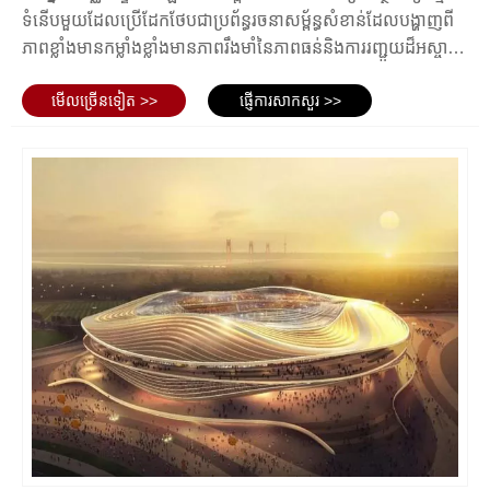
ឡើងជាមួយនឹងបច្ចេកវិទ្យាទំនើបដូចជាអេក្រង់វីដេអូធំ អេក្រង់ LED
ទំនើបមួយដែលប្រើដែកថែបជាប្រព័ន្ធរចនាសម្ព័ន្ធសំខាន់ដែលបង្ហាញពី
សម្រាប់ការផ្សាយពាណិជ្ជកម្ម និងទម្រង់ឌីជីថលផ្សេងទៀតនៃមាតិកា ការ
ភាពខ្លាំងមានកម្លាំងខ្លាំងមានភាពរឹងមាំនៃភាពធន់និងការរញ្ជួយដ៏អស្ចារ្យ។
តភ្ជាប់ Wi-Fi និងបច្ចេកវិទ្យាបរិស្ថានដូចជាប្រព័ន្ធបំភ្លឺថាមពល និងបន្ទះ
អគារទាំងនេះមានតំបន់ដែលមានមុខងារច្រើនប្រភេទដូចជាពហុកីឡដ្ឋាន
ស្រូបពន្លឺព្រះអាទិត្យ។
មើល​ច្រើន​ទៀត >>
ផ្ញើការសាកសួរ >>
ហាត់ប្រាណនិងអាងហែលទឹកដែលមានសមត្ថភាពបំពេញតម្រូវការ
សរុបមក កីឡដ្ឋានរចនាសម្ព័ន្ធដែកត្រូវបានរចនាឡើងដើម្បីឱ្យមានមុខងារ
ព្រឹត្តិការណ៍កីឡានិងសកម្មភាពកីឡាផ្សេងៗ។
សុវត្ថិភាព ផាសុកភាព អាចចូលប្រើបាន និងទាក់ទាញដោយមើលឃើញ
ដើម្បីបើកឱ្យមានអ្នកទស្សនាជាទៀងទាត់នៃព្រឹត្តិការណ៍ ខណៈពេល
ដែលបង្កើតបទពិសោធន៍ពិសេសសម្រាប់អ្នកទស្សនារបស់ពួកគេ។
អត្ថប្រយោជន៍នៃកីឡដ្ឋានរចនាសម្ព័ន្ធដែក
នេះគឺជាគុណសម្បត្តិសំខាន់ៗមួយចំនួននៃកីឡដ្ឋានរចនាសម្ព័ន្ធដែក៖
កម្លាំង និងស្ថេរភាព៖ រចនាសម្ព័ន្ធដែកផ្តល់នូវភាពរឹងមាំ និងស្ថេរភាព
ពិសេស ដែលធានាសុវត្ថិភាពរបស់អ្នកទស្សនា និងអត្តពលិក ទោះបីជា
ក្នុងអំឡុងពេលព្រឹត្តិការណ៍ដែលមានកម្រិតខ្លាំងក៏ដោយ។
សមត្ថភាពនៃវិសាលភាពធំ៖ ដែកថែបអនុញ្ញាតឱ្យបង្កើតទីធ្លាធំទូលាយ