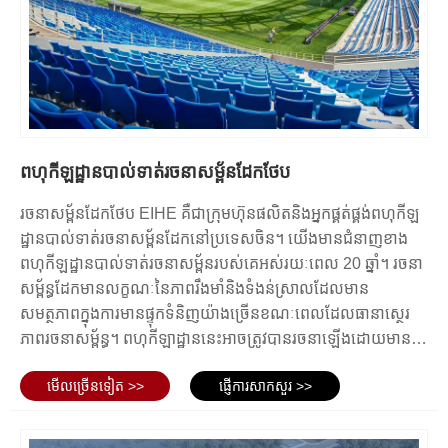
ផ្សេងៗ រួមទាំងហ្គេមកីឡា ការប្រគុំតន្ត្រី សន្និសីទ និងសន្និបាត។
ប្រភេទនៃកីឡដ្ឋានរចនាសម្ព័ន្ធដែកដែលប្រើប្រាស់គឺអាស្រ័យលើ
លក្ខណៈ និងគោលបំណងនៃកីឡដ្ឋាន ថវិកា និងកត្តាផ្សេងទៀតដូចជា
ទីតាំង សមត្ថភាពដែលត្រូវការ និងប្រភេទនៃព្រឹត្តិការណ៍ដែលគ្រោងនឹង
ធ្វើឡើងនៅខាងក្នុងកីឡដ្ឋាន។
ពហុកីឡដ្ឋានបាល់ទាត់រចនាសម្ព័នដែកថែប
ព័ត៌មានលម្អិតនៃកីឡដ្ឋានរចនាសម្ព័ន្ធដែក
រចនាសម្ព័នដែកថែប EIHE គឺជាក្រុមហ៊ុនផលិតនិងអ្នកផ្គត់ផ្គង់ពហុកីឡ
ដ្ឋានបាល់ទាត់រចនាសម្ព័នដែកនៅប្រទេសចិន។ យើងមានជំនាញខាង
កីឡដ្ឋានរចនាសម្ព័ន្ធដែកត្រូវបានរចនាឡើងដើម្បីទប់ទល់នឹងលក្ខខណ្ឌ
ពហុកីឡដ្ឋានបាល់ទាត់រចនាសម្ព័នរបស់គេអស់រយៈពេល 20 ឆ្នាំ។ រចនា
អាកាសធាតុផ្សេងៗ និងត្រូវបានសាងសង់ដោយប្រើដែកជាសម្ភារៈ
សម្ព័ន្ធដែកមានលក្ខណៈនៃភាពរឹងមាំនិងទំងន់ស្រាលដែលមាន
ចម្បង។ នេះគឺជាព័ត៌មានលម្អិតសំខាន់ៗនៃកីឡដ្ឋានរចនាសម្ព័ន្ធដែក៖
សមត្ថភាពក្នុងការមានផ្ទុកទំនិញយ៉ាងច្រើនខណៈពេលដែលធានាស្ថេរ
រចនាសម្ព័ន្ធ - ដែកថែបត្រូវបានប្រើដើម្បីបង្កើតក្របខ័ណ្ឌនៃពហុកីឡាដ្ឋាន
ភាពរចនាសម្ព័ន្ធ។ ពហុកីឡាដ្ឋាននេះអាចត្រូវបានរចនាឡើងដោយមាន
ដែលត្រូវបានគាំទ្រដោយជួរឈរនិងធ្នឹម។ ក្របខ័ណ្ឌនេះត្រូវបានរចនា
ដំបូលបើកចំហរឬព័ទ្ធជុំវិញតាមតម្រូវការហើយត្រូវបានបំពាក់ដោយភ្លើង
មើល​ច្រើន​ទៀត >>
ផ្ញើការសាកសួរ >>
ឡើងដើម្បីឱ្យរឹងមាំ ប្រើប្រាស់បានយូរ និងអាចបត់បែនបាន។
បំភ្លឺជំនាញនិងប្រព័ន្ធសំឡេងនៅខាងក្នុង។ វាមិនត្រឹមតែសមរម្យសម្រាប់
សម្ភារៈដំបូល - សម្ភារៈដំបូលទូទៅបំផុតដែលប្រើនៅក្នុងកីឡដ្ឋានរចនា
ការប្រកួតបាល់ទាត់ប៉ុណ្ណោះទេប៉ុន្តែវាក៏អាចធ្វើជាអ្នកប្រគំតន្ត្រីការតាំង
សម្ព័ន្ធដែកគឺជាលោហៈ ទាំងជាប្រភេទថ្នេរឈរ ឬជាបន្ទះសមាសធាតុ។
ពិព័រណ៍ទ្រង់ទ្រាយធំនិងព្រឹត្តិការណ៍ផ្សេងទៀតដែលធ្វើឱ្យវាក្លាយជាគំរូនៃ