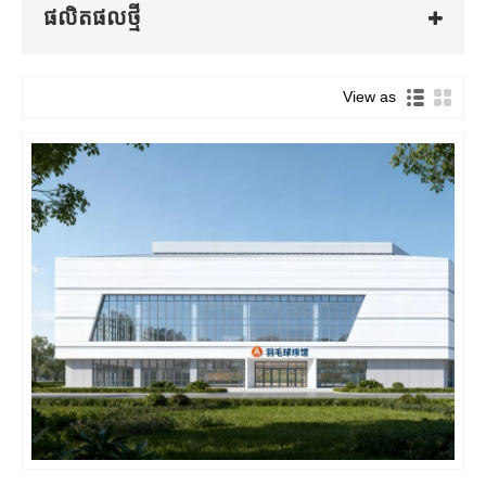
ផលិតផល​ថ្មី
Munich ប្រទេសអាល្លឺម៉ង់ ដែលមានលក្ខណៈពិសេសប្លែកពីគេដែល
ធ្វើពីខ្នើយប្លាស្ទិកដែលអាចផ្លាស់ប្តូរពណ៌អាស្រ័យលើ។ ក្រុមដែលលេង
នៅខាងក្នុង។
View as
តើកីឡដ្ឋានរចនាសម្ព័ន្ធដែកជាអ្វី?
កីឡដ្ឋានរចនាសម្ព័ន្ធដែក សំដៅលើកីឡដ្ឋានកីឡា អគារប្រើប្រាស់ច្រើន
ឬសង្វៀនដែលត្រូវបានសាងសង់ដោយប្រើស៊ុមដែកជាសម្ភារៈចម្បង
សម្រាប់ការសាងសង់របស់វា។ វាត្រូវបានរចនាឡើងដើម្បីផ្ទុកមនុស្សច្រើន
កុះករដែលចូលរួមក្នុងព្រឹត្តិការណ៍ផ្សេងៗ រួមទាំងការប្រគុំតន្ត្រី ការប្រកួត
កីឡា និងព្រឹត្តិការណ៍ផ្សេងៗទៀត។ ការប្រើប្រាស់ដែក
សម្រាប់សាងសង់កីឡដ្ឋានកីឡាទំនើបផ្តល់នូវគុណសម្បត្តិជាច្រើនដូចជា
កម្លាំង ធន់ និងភាពបត់បែនក្នុងការរចនា។ ដែកថែបត្រូវបានគេស្គាល់ថា
ជាសម្ភារៈដែលមាននិរន្តរភាព និងសន្សំសំចៃដែលជួយកាត់បន្ថយពេល
វេលាសាងសង់ ដែលធ្វើឱ្យវាក្លាយជាជម្រើសដ៏ល្អសម្រាប់គម្រោងបែប
ប្រភេទនៃកីឡដ្ឋានរចនាសម្ព័ន្ធដែក
នេះ។ កីឡដ្ឋានរចនាសម្ព័ន្ធដែកដែលគួរឱ្យកត់សម្គាល់នៅជុំវិញ