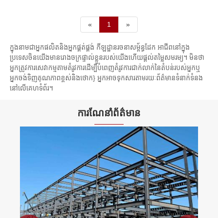
«
1
»
ក្នុងនាមជាអ្នកផលិតនិងអ្នកផ្គត់ផ្គង់ កីឡដ្ឋានរចនាសម្ព័ន្ធដែក អាជីពនៅក្នុង
ប្រទេសចិនយើងមានរោងចក្រផ្ទាល់ខ្លួនរបស់យើងហើយផ្តល់តម្លៃសមរម្យ។ មិនថា
អ្នកត្រូវការសេវាកម្មតាមតំរូវការដើម្បីបំពេញតំរូវការជាក់លាក់នៃតំបន់របស់អ្នកឬ
អ្នកចង់ទិញគុណភាពខ្ពស់និងថោក} អ្នកអាចទុកសារតាមរយៈព័ត៌មានទំនាក់ទំនង
នៅលើគេហទំព័រ។
ការណែនាំព័ត៌មាន