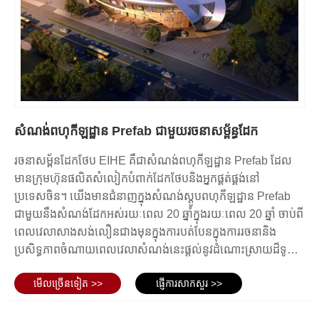
ភាពស្និទ្ធស្នាលផ្នែកបរិស្ថាន៖ ដែកគឺជាវត្ថុធាតុដើមដែលអាចកែច្នៃឡើង
វិញបាន ដែលធ្វើឱ្យកីឡដ្ឋានរចនាសម្ព័ន្ធដែកកាន់តែមានភាពស្និទ្ធស្នាល
នឹងបរិស្ថាន។ លើសពីនេះ ការប្រើប្រាស់ដែកអាចកាត់បន្ថយតម្រូវការ
ធនធានធម្មជាតិផ្សេងទៀត កាត់បន្ថយផលប៉ះពាល់បរិស្ថាននៃសំណង់។
សរុបមក កីឡដ្ឋានរចនាសម្ព័ន្ធដែកផ្តល់នូវគុណសម្បត្តិជាច្រើនដែលធ្វើឱ្យ
ពួកគេក្លាយជាជម្រើសដ៏ពេញនិយមសម្រាប់កន្លែងកីឡាទំនើប។ ពួកវា
ផ្តល់នូវភាពរឹងមាំ ស្ថេរភាព ភាពបត់បែនក្នុងការរចនា ការសាងសង់រហ័ស
សំណង់ពហុកីឡដ្ឋាន Prefab ជាមួយរចនាសម្ព័ន្ធដែក
ធន់ ប្រសិទ្ធភាពចំណាយ និងមិត្តភាពបរិស្ថាន។
រចនាសម្ព័នដែកថែប EIHE គឺជាសំណង់ពហុកីឡដ្ឋាន Prefab ដែល
មានក្រុមហ៊ុនផលិតសំលៀកបំពាក់ដែកថែបនិងអ្នកផ្គត់ផ្គង់នៅ
ប្រទេសចិន។ យើងមានជំនាញក្នុងសំណង់ស្តូបពហុកីឡដ្ឋាន Prefab
ជាមួយនឹងសំណង់ដែកអស់រយៈពេល 20 ឆ្នាំក្នុងរយៈពេល 20 ឆ្នាំ ចាប់ពី
ពេលវេលាសាងសង់លឿនជាងមុនក្នុងការបត់បែនក្នុងការរចនានិង
ប្រសិទ្ធភាពចំណាយពេលវេលាសំណង់នេះផ្តល់នូវដំណោះស្រាយដ៏ទូលំ
ទូលាយដែលឆ្លើយតបទៅនឹងតម្រូវការរបស់ឧស្សាហកម្មកីឡានាពេល
មើល​ច្រើន​ទៀត >>
ផ្ញើការសាកសួរ >>
បច្ចុប្បន្ននេះ។