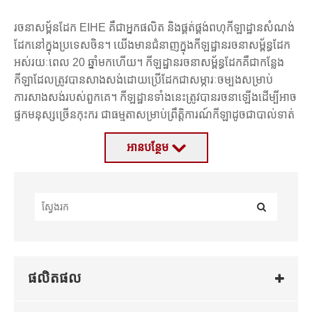
រចនាសម្ព័នដែក EIHE គឺជាអ្នកផលិត និងផ្គត់ផ្គង់ពហុកីឡាដ្ឋានសំណង់
ដែកនៅក្នុងប្រទេសចិន។ យើងមានជំនាញក្នុងកីឡដ្ឋានរចនាសម្ព័ន្ធដែក
អស់រយៈពេល 20 ឆ្នាំមកហើយ។ កីឡដ្ឋានរចនាសម្ព័ន្ធដែកគឺជាកន្លែង
កីឡាដែលត្រូវបានសាងសង់ដោយប្រើដែកជាសម្ភារៈចម្បងសម្រាប់
ការសាងសង់របស់ពួកគេ។ កីឡដ្ឋានទាំងនេះត្រូវបានរចនាឡើងដើម្បីអាច
ផ្ទុកមនុស្សច្រើនកុះករ ជាធម្មតាសម្រាប់ព្រឹត្តិការណ៍កីឡាដូចជាបាល់ទាត់
បាល់ទាត់ បេស្បល និងបាល់បោះ។
អាន​បន្ថែម
ពហុកីឡាដ្ឋានរចនាសម្ព័ន្ធដែកត្រូវបានគេស្គាល់ថាសម្រាប់ភាពធន់ កម្លាំង
និងភាពបត់បែន ដែលធ្វើឱ្យពួកគេក្លាយជាជម្រើសដ៏ល្អសម្រាប់បង្កើត
កន្លែងបើកចំហធំ ដែលអាចទប់ទល់នឹងបន្ទុកធ្ងន់បានខណៈពេលដែល
នៅសល់ពន្លឺ និងងាយស្រួលក្នុងការថែទាំ។ រចនាសម្ព័ន្ធស៊ុមដែកជា
រឿយៗត្រូវបានរៀបចំរួចជាស្រេច ហើយអាចត្រូវបានផ្គុំនៅនឹងកន្លែង
មានន័យថាដំណើរការសាងសង់អាចត្រូវបានអនុវត្តយ៉ាងឆាប់រហ័ស និង
ប្រកបដោយប្រសិទ្ធភាព។
ឧទាហរណ៍មួយចំនួននៃកីឡដ្ឋានរចនាសម្ព័ន្ធដែកដ៏ល្បីល្បាញរួមមាន
ផលិតផល
Bird's Nest នៅទីក្រុងប៉េកាំង ប្រទេសចិន ដែលធ្វើជាម្ចាស់ផ្ទះ
កីឡាអូឡាំពិកឆ្នាំ 2008 និងកីឡដ្ឋាន Allianz Arena ក្នុងទីក្រុង