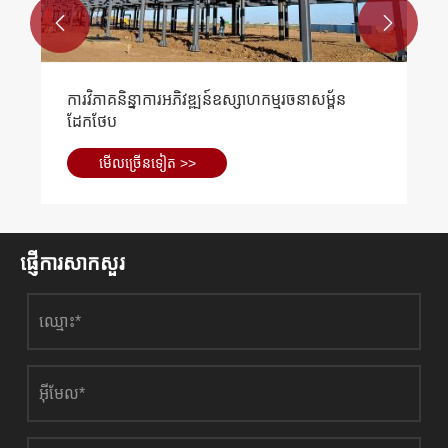


ការវិភាគនិន្នាការអភិវឌ្ឍន៍ឧស្សាហកម្មរចនាសម្ព័ន
ដែកថែប
មើល​ច្រើន​ទៀត >>
ផ្ញើការសាកសួរ