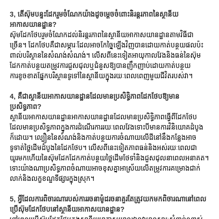
3, តើស៊ុមបន្ទះដែករួមចំណែកយ៉ាងដូចម្តេចចំពោះនិរន្តរភាពនៃស្ថានីយ
អាកាសយានដ្ឋាន?
ស៊ុមដែកថែបរួមចំណែកដល់និរន្តរភាពនៃស្ថានីយអាកាសយានដ្ឋានតាមវិធីជា
ច្រើន។ ដែកថែបគឺជាសម្ភារៈដែលអាចកែច្នៃឡើងវិញបានដោយកាត់បន្ថយផលប៉ះ
ពាល់បរិស្ថាននៃសំណង់សំណង់។ លើសពីនេះទៀតអាយុកាលវែងនិងធន់នៃស៊ុម
ដែកកាត់បន្ថយតម្រូវការជួសជុលឬជំនួសឱ្យបានញឹកញាប់ដោយកាត់បន្ថយ
ការខូចខាតផ្នែកបរិស្ថានទូទៅនៃស្ថានីយក្នុងរយៈពេលពេញមួយជីវិតរបស់វា។
4, គឺជាស្ថានីយអាកាសយានដ្ឋានដែលមានប្រសិទ្ធិភាពដែកថែបឱ្យមាន
ប្រសិទ្ធភាព?
ស្ថានីយអាកាសយានដ្ឋានអាកាសយានដ្ឋានដែលមានប្រសិទ្ធិភាពធ្វើពីដែកថែប
ដែលមានប្រសិទ្ធភាពក្នុងការដំណើរការរយៈពេលវែងទោះបីមានការវិនិយោគដំបូង
ក៏ដោយ។ ល្បឿននៃសំណង់និងកាត់បន្ថយការចំណាយលើដីនៅនឹងកន្លែងអាច
ទូទាត់ថ្លៃដើមដំបូងនៃដែកថែប។ លើសពីនេះទៀតភាពធន់និងអស់រយៈពេលជា
យូរមកហើយនៃស៊ុមដែកដែកកាត់បន្ថយថ្លៃដើមថែទាំនិងជួសជុលនាពេលអនាគត។
ទោះយ៉ាងណាប្រសិទ្ធភាពចំណាយអាចខុសគ្នាអាស្រ័យលើតម្រូវការគម្រោងជាក់
លាក់និងលក្ខខណ្ឌទីផ្សារក្នុងស្រុក។
5, អ្វីដែលការពិចារណារបស់ការរចនាម៉ូដរចនាគួរតែត្រូវយកមកពិចារណានៅពេល
ប្រើស៊ុមដែកថែបនៅស្ថានីយអាកាសយានដ្ឋាន?