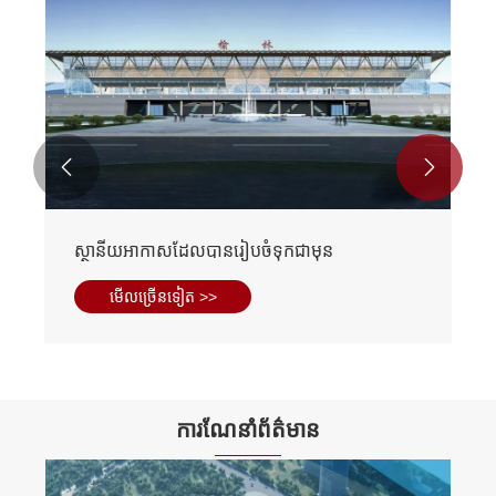


ស្ថានីយអាកាសដែលបានរៀបចំទុកជាមុន
មើល​ច្រើន​ទៀត >>
ការណែនាំព័ត៌មាន