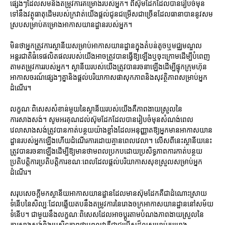
ផ្សេងៗដែលសមនឹងតម្រូវការគម្រោងរបស់អ្នក។ ពីស៊ុមដែកដែលបានរៀបចំមុន
ទៅនឹងវត្ថុធាតុដើមរបស់ក្រវាត់យើងផ្តល់ជូនជម្រើសជាច្រើនដែលធានាបាននូវសម
ស្របសម្រាប់គម្រោងអាកាសយានដ្ឋានរបស់អ្នក។
មិនថាអ្នកត្រូវការស្ថានីយសម្រាប់អាកាសយានដ្ឋានក្នុងតំបន់តូចឬមជ្ឈមណ្ឌល
អន្តរជាតិធំទេផលិតផលរបស់យើងអាចត្រូវបានធ្វើឱ្យឡើងឬចុះក្រោមដើម្បីបំពេញ
តាមតម្រូវការរបស់អ្នក។ ស្ថានីយរបស់យើងត្រូវបានរចនាឡើងដើម្បីផ្ទុកក្រុមហ៊ុន
អាកាសចរណ៍ផ្សេងៗគ្នានិងផ្តល់បរិយាកាសផាសុកភាពនិងសុវត្ថិភាពសម្រាប់អ្នក
ដំណើរ។
លក្ខណៈពិសេសសំខាន់មួយនៃស្ថានីយរបស់យើងគឺភាពងាយស្រួលនៃ
ការសាងសង់។ សូមអរគុណដល់ស៊ុមដែកដែលបានរៀបចំមុនសំណង់ពេល
វេលាសាងសង់ត្រូវបានកាត់បន្ថយយ៉ាងខ្លាំងដែលអនុញ្ញាតឱ្យអ្នកមានអាកាសយាន
ដ្ឋានរបស់អ្នកឡើងហើយដំណើរការដោយគ្មានពេលវេលា។ លើសពីនេះស្ថានីយនេះ
ត្រូវបានរចនាឡើងដើម្បីឱ្យមានថាមពលប្រកបដោយប្រសិទ្ធភាពការកាត់បន្ថយ
ប្រតិបត្តិការប្រតិបត្តិការខណៈពេលដែលផ្តល់បរិយាកាសសុខស្រួលសម្រាប់អ្នក
ដំណើរ។
សរុបសេចក្ដីមកស្ថានីយអាកាសយានដ្ឋានដែលមានស៊ុមដែកគឺជាដំណោះស្រាយ
ទំនើបនៃសិល្បៈដែលឆ្លើយតបនឹងតម្រូវការនៃរោងចក្រអាកាសយានដ្ឋាននៅសម័យ
ទំនើប។ ជាមួយនឹងលក្ខណៈពិសេសដែលអាចប្ដូរតាមបំណងភាពងាយស្រួលនៃ
ការសាងសង់និងប្រសិទ្ធភាពថាមពលវាគឺជាជម្រើសដ៏ល្អសម្រាប់គម្រោង