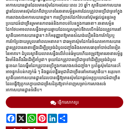
អាកាសយានដ្ឋានដែលមានស៊ុមដែកអស់រយៈពេល 20 ឆ្នាំ។ ស្ថានីយអាកាសយាន
ដ្ឋានដែលមានស៊ុមដែកគឺជាប្រភេទនៃរចនាសម្ព័ន្ធអគារដែលត្រូវបានប្រើជាទូទៅក្នុង
ការសាងសង់អាកាសយានដ្ឋាន។ ការប្រើប្រាស់ដែកថែបនៅស៊ុមផ្តល់ជូននូវអត្ថ
ប្រយោជន៍ជាច្រើនរួមមានភាពធន់និងភាពបត់បែនក្នុងការរចនា។ រចនាសម្ព័ន
ដែកថែបអាចលាតសន្ធឹងចម្ងាយឆ្ងាយដែលល្អសម្រាប់ទីវាលបើកធំដែលត្រូវការនៅ
ស្ថានីយអាកាសយានដ្ឋាន។ វាក៏អនុញ្ញាតឱ្យមានសំណង់លឿននិងការកែប្រែឬ
ការកែប្រែងាយស្រួលនៅពេលអនាគត។ ជាធម្មតាស៊ុមដែកនៃចំណតអាកាសយាន
ដ្ឋានត្រូវបានរចនាឡើងដើម្បីទ្រទ្រង់ដំបូលជញ្ជាំងនិងសមាសធាតុចាំបាច់ដទៃទៀត
នៃអាគារ។ ដំបូលស្ថានីយលាតសន្ធឹងលើតំបន់ធំមួយហើយតម្រូវឱ្យមានរចនាសម្ព័ន្ធ
រឹងមាំនិងតឹងរឹងដើម្បីគាំទ្រវា។ ទុយោដែកត្រូវបានប្រើជាទូទៅដើម្បីទ្រទ្រង់ដំបូល
ផ្ទះខណៈដែលធ្នឹមដែកត្រូវបានប្រើក្នុងការសាងសង់ជញ្ជាំង។ ប្រព័ន្ធស៊ុមដែកនេះក៏
អាចផ្ទុកតំបន់កញ្ចក់ធំ ៗ និងផ្តល់ពន្លឺធម្មជាតិជាច្រើននៅអគារស្ថានីយ។ សរុបមក
ស្ថានីយអាកាសយានដ្ឋានដែលបានធ្វើឱ្យមានស៊ុមដែកផ្តល់អត្ថប្រយោជន៍ជាច្រើន
ដែលធ្វើឱ្យពួកគេក្លាយជាជម្រើសដ៏គួរឱ្យទាក់ទាញសម្រាប់ការសាងសង់
អាកាសយានដ្ឋានទំនើប។
ផ្ញើការសាកសួរ
Facebook
X
WhatsApp
Pinterest
LinkedIn
Share