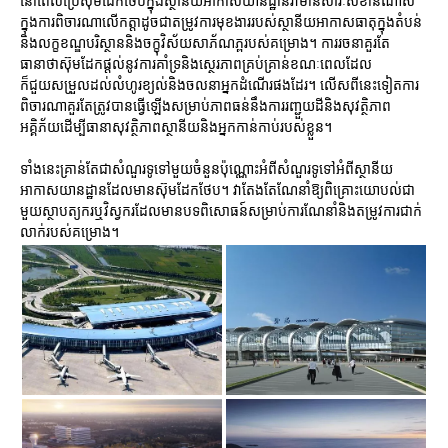
នៅពេលប្រើស៊ុមដែកថែបក្នុងស្ថានីយអាកាសយានដ្ឋានវាមានសារៈសំខាន់ណាស់
ក្នុងការពិចារណាលើកត្តាដូចជាតម្រូវការមុខងាររបស់ស្ថានីយអាកាសធាតុក្នុងតំបន់
និងលក្ខខណ្ឌបរិស្ថាននិងចក្ខុវិស័យសាភ័ណភ្ពរបស់គម្រោង។ ការរចនាគួរតែ
ធានាថាស៊ុមដែកផ្តល់នូវការគាំទ្រនិងស្ថេរភាពគ្រប់គ្រាន់ខណៈពេលដែល
ក៏ជួយសម្រួលដល់លំហូរខ្យល់និងចលនាអ្នកដំណើរផងដែរ។ លើសពីនេះទៀតការ
ពិចារណាគួរតែត្រូវបានធ្វើឡើងសម្រាប់ភាពធន់នឹងការរញ្ជួយដីនិងសុវត្ថិភាព
អគ្គិភ័យដើម្បីធានាសុវត្ថិភាពស្ថានីយនិងអ្នកកាន់កាប់របស់ខ្លួន។
ទាំងនេះគ្រាន់តែជាសំណួរទូទៅមួយចំនួនប៉ុណ្ណោះអំពីសំណួរទូទៅអំពីស្ថានីយ
អាកាសយានដ្ឋានដែលមានស៊ុមដែកថែប។ វាតែងតែណែនាំឱ្យពិគ្រោះយោបល់ជា
មួយស្ថាបត្យករឬវិស្វករដែលមានបទពិសោធន៍សម្រាប់ការណែនាំនិងតម្រូវការជាក់
លាក់របស់គម្រោង។