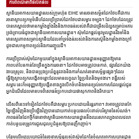
ការ​ពិពណ៌នា​ពី​ផលិតផល
ស្ថានីយអាកាសយានដ្ឋានរបស់ក្រុមហ៊ុន EIHE មានរចនាសម្ព័នដែកថែបគឺជាការ
រចនាស្ថាបត្យកម្មទំនើបដែលប្រើប្រាស់ដែកថែបជាសម្ភារៈចម្បង។ ដែកថែបដែលត្រូវ
បានគេស្គាល់ថាមានកម្លាំងខ្លាំងរឹងនិងភាពធន់របស់វាគឺជាជម្រើសដ៏ល្អសម្រាប់អគារ
ទ្រង់ទ្រាយធំដូចជាស្ថានីយអាកាសយានដ្ឋាន។ ស៊ុមដែកផ្តល់នូវមូលដ្ឋានរឹងមាំនិង
មានស្ថេរភាពសម្រាប់ស្ថានីយដែលគាំទ្រទំងន់របស់វានិងការតស៊ូនឹងកម្លាំងខាងក្រៅ
ដូចជាសកម្មភាពខ្យល់និងការរញ្ជួយដី។
ការប្រើប្រាស់ស៊ុមដែកមួយនៅក្នុងស្ថានីយអាកាសយានដ្ឋានអនុញ្ញាតឱ្យមាន
ភាពបត់បែនកាន់តែច្រើនក្នុងការរចនា។ ដែកថែបអាចត្រូវបានកាត់, ផ្សារដែកយ៉ាង
ងាយស្រួល, និងបានប្រុងប្រយ័ត្ននូវរាងនិងការកំណត់រចនាសម្ព័ន្ធផ្សេងៗដែល
ធ្វើឱ្យស្ថាបត្យករបង្កើតចន្លោះដែលមានលក្ខណៈច្នៃប្រឌិតនិងមុខងារ។ ពន្លឺរបស់
សម្ភារៈនេះក៏អនុញ្ញាតឱ្យបង្កើតខាងក្នុងបើកចំហនិងមានខ្យល់អាកាសដែលផ្តល់ជូន
អ្នកដំណើរដែលមានបទពិសោធន៍ប្រកបដោយផាសុកភាពនិងរីករាយ។
លើសពីនេះទៅទៀតដែកថែបគឺជាសម្ភារៈប្រកបដោយនិរន្តរភាព។ វាអាចត្រូវបានកែ
ច្នៃឡើងវិញនិងប្រើឡើងវិញបានដោយកាត់បន្ថយផលប៉ះពាល់បរិស្ថាននៃសំណង់។
ភាពធន់នៃដែកថ្មីក៏ធានាថាស្ថានីយអាកាសយានដ្ឋាននឹងឈរសាកល្បងពេលវេលា
កាត់បន្ថយតម្រូវការជួសជុលឬជំនួសឱ្យបានញឹកញាប់។
បន្ថែមលើអត្ថប្រយោជន៍នៃរចនាសម្ព័ន្ធរបស់វាស៊ុមដែកនៃចំណតអាកាសយានដ្ឋាន