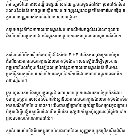
ក៏អាចរួមចំណែកដល់បណ្តឹងឧទ្ធរណ៍សាភ័ណភ្ពរបស់ខ្លួនផងដែរ។ រូបរាងដែកថែប
រលោងនិងទំនើបអាចជួយបង្កើនការលេចចេញនូវរូបរាងទូទៅនៃអគារដែលធ្វើឱ្យវា
ក្លាយជាសញ្ញាណសំគាល់នៅអាកាសយានដ្ឋាន។
សរុបមកនូវទីតាំងអាកាសយានដ្ឋានដែលមានស៊ុមដែកផ្តល់នូវដំណោះស្រាយ
រឹងមាំបត់បែនប្រកបដោយនិរន្តរភាពសម្រាប់ការរចនាព្រលានយន្តហោះទំនើប។
ការណែនាំអំពីការរៀបចំរចនាម៉ូដដែកថែប EIHE ផលិតផលចុងក្រោយបំផុត
ដំណើរការអាកាសយានដ្ឋានដែលមានស៊ុមដែក។ រចនាឡើងដើម្បីទទួលបាន
តម្រូវការដែលកំពុងកើនឡើងសម្រាប់កន្លែងអាកាសយានដ្ឋានទំនើបនិងមាន
ប្រសិទ្ធិភាពស្ថានីយរបស់យើងមានស៊ុមដែករឹងមាំដែលធានាបាននូវភាពធន់និង
ភាពជឿជាក់។
ក្រុមហ៊ុនរបស់យើងប្តេជ្ញាផ្តល់នូវដំណោះស្រាយប្រកបដោយភាពច្នៃប្រឌិតដែល
បំពេញតម្រូវការរបស់អតិថិជននិងស្ថានីយអាកាសយានដ្ឋានដែលមានស៊ុមដែកមិន
មានករណីលើកលែងនោះទេ។ យើងបានប្រើប្រាស់បច្ចេកវិទ្យានិងសម្ភារៈចុងក្រោយ
បំផុតដើម្បីបង្កើតស្ថានីយដែលមិនត្រឹមតែអនុវត្តជាក់ស្តែងប៉ុណ្ណោះទេប៉ុន្តែថែមទាំង
ផ្គាប់សោសោភ័ណភាពផងដែរ។
ស្ថានីយរបស់យើងគឺអាចប្ដូរតាមបំណងបានដែលអនុញ្ញាតឱ្យអ្នកជ្រើសរើសជំរើស