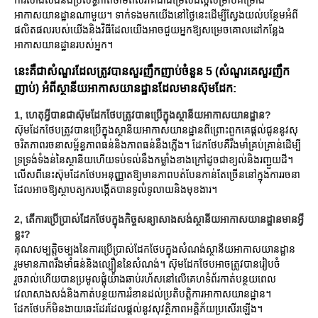
អាកាសយានដ្ឋានណាមួយ។ ទាក់ទងមកយើងនៅថ្ងៃនេះដើម្បីស្វែងយល់បន្ថែមអំពី
ផលិតផលរបស់យើងនិងវិធីដែលយើងអាចជួយអ្នកឱ្យសម្រេចគោលដៅកន្លែង
អាកាសយានដ្ឋានរបស់អ្នក។
នេះគឺជាសំណួរដែលត្រូវបានសួរញឹកញាប់ចំនួន 5 (សំណួរគេសួរញឹក
ញាប់) អំពីស្ថានីយអាកាសយានដ្ឋានដែលមានស៊ុមដែក:
1, ហេតុអ្វីបានជាស៊ុមដែកថែបត្រូវបានប្រើក្នុងស្ថានីយអាកាសយានដ្ឋាន?
ស៊ុមដែកថែបត្រូវបានប្រើក្នុងស្ថានីយអាកាសយានដ្ឋានពីព្រោះពួកគេផ្តល់ជូននូវសុ
ចរិតភាពរចនាសម្ព័ន្ធភាពធន់និងភាពធន់នឹងភ្លើង។ ដែកថែបគឺរឹងមាំគ្រប់គ្រាន់ដើម្បី
ទ្រទ្រង់ទំងន់នៃស្ថានីយហើយទប់ទល់នឹងកម្លាំងខាងក្រៅដូចជាខ្យល់និងរញ្ជួយដី។
លើសពីនេះស៊ុមដែកថែបអនុញ្ញាតឱ្យមានភាពបត់បែនកាន់តែច្រើននៅក្នុងការរចនា
ដែលអាចឱ្យស្ថាបត្យករបង្កើតបានទូលំទូលាយនិងមុខងារ។
2, តើការប្រើប្រាស់ដែកថែបក្នុងកិច្ចសន្យាសាងសង់ស្ថានីយអាកាសយានដ្ឋានមានអ្វី
ខ្លះ?
គុណសម្បត្តិចម្បងនៃការប្រើប្រាស់ដែកថែបក្នុងសំណង់ស្ថានីយអាកាសយានដ្ឋាន
រួមមានភាពរឹងមាំធន់និងល្បឿននៃសំណង់។ ស៊ុមដែកថែបអាចត្រូវបានរៀបចំ
រួចរាល់ហើយបានប្រមូលផ្តុំយ៉ាងឆាប់រហ័សនៅលើគេហទំព័រកាត់បន្ថយពេល
វេលាសាងសង់និងកាត់បន្ថយការរំខានដល់ប្រតិបត្តិការអាកាសយានដ្ឋាន។
ដែកថែបក៏មិនងាយឆេះដែរដែលផ្តល់នូវសុវត្ថិភាពអគ្គិភ័យប្រសើរឡើង។