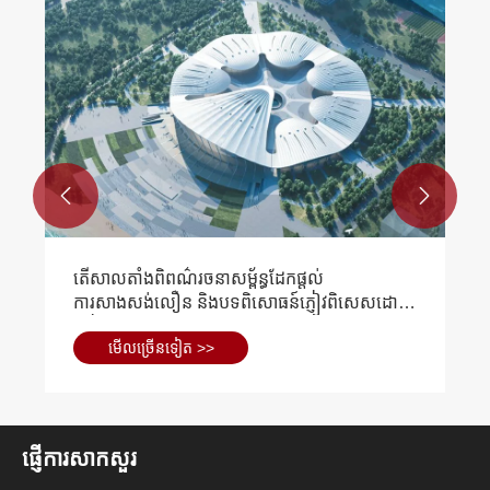


តើសាលតាំងពិពណ៌រចនាសម្ព័ន្ធដែកផ្តល់
ការសាងសង់លឿន និងបទពិសោធន៍ភ្ញៀវពិសេសដោយ
របៀបណា?
មើល​ច្រើន​ទៀត >>
ផ្ញើការសាកសួរ