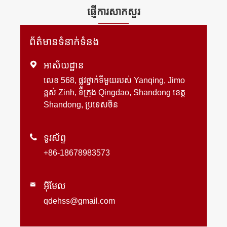
ផ្ញើការសាកសួរ
ព័ត៌មានទំនាក់ទំនង

អាស័យដ្ឋាន
លេខ 568, ផ្លូវថ្នាក់ទីមួយរបស់ Yanqing, Jimo
ខ្ពស់ Zinh, ទីក្រុង Qingdao, Shandong ខេត្ត
Shandong, ប្រទេសចិន

ទូរស័ព្ទ
+86-18678983573
អ៊ីមែល

qdehss@gmail.com