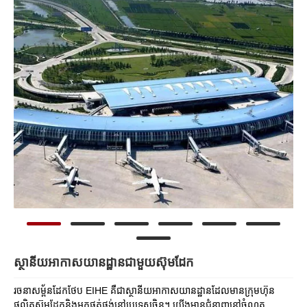
ស្ថានីយអាកាសយានដ្ឋានជាមួយស៊ុមដែក
រចនាសម្ព័នដែកថែប EIHE គឺជាស្ថានីយអាកាសយានដ្ឋានដែលមានក្រុមហ៊ុន
ផលិតស៊ុមដែកនិងអ្នកផ្គត់ផ្គង់នៅប្រទេសចិន។ យើងមានជំនាញនៅចំណត