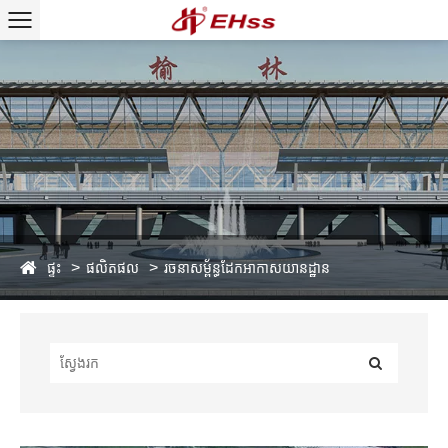
ផ្ទះ
ផលិតផល
រចនាសម្ព័ន្ធដែកអាកាសយានដ្ឋាន