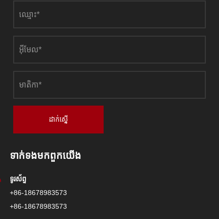
ដាក់ស្នើ
ទាក់ទង​មក​ពួក​យើង
ទូរស័ព្ទ
+86-18678983573
+86-18678983573