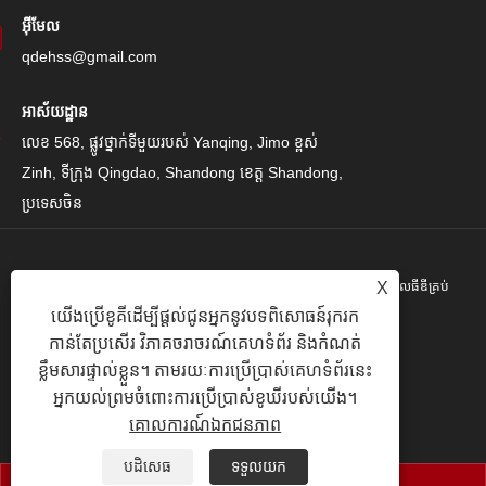
អ៊ីមែល
qdehss@gmail.com
អាស័យដ្ឋាន
លេខ 568, ផ្លូវថ្នាក់ទីមួយរបស់ Yanqing, Jimo ខ្ពស់
Zinh, ទីក្រុង Qingdao, Shandong ខេត្ត Shandong,
ប្រទេសចិន
រក្សាសិទ្ធិ© 2024 Qingdao Eihe Steel Steel Gropspors គ្រុបគ្រុបខូអិលធីឌីគ្រប់
X
យើងប្រើខូគីដើម្បីផ្តល់ជូនអ្នកនូវបទពិសោធន៍រុករក
បែបយ៉ាង។
កាន់តែប្រសើរ វិភាគចរាចរណ៍គេហទំព័រ និងកំណត់
Links
|
Sitemap
|
RSS
|
XML
|
គោលការណ៍ឯកជនភាព
|
ខ្លឹមសារផ្ទាល់ខ្លួន។ តាមរយៈការប្រើប្រាស់គេហទំព័រនេះ
អ្នកយល់ព្រមចំពោះការប្រើប្រាស់ខូឃីរបស់យើង។
គោលការណ៍ឯកជនភាព
បដិសេធ
ទទួលយក