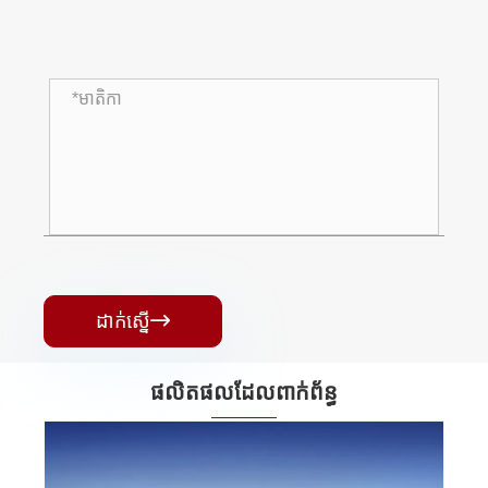
ដាក់ស្នើ

ផលិតផលដែលពាក់ព័ន្ធ