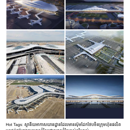
Hot Tags: ស្ថានីយអាកាសយានដ្ឋានដែលមានស៊ុមដែកថែបចិនក្រុមហ៊ុនផលិត