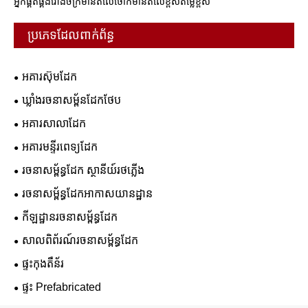
អ្នកផ្គត់ផ្គង់រោងចក្រមានតំលៃថោកមានតំលៃខ្ពស់តម្លៃខ្ពស់
ប្រភេទដែលពាក់ព័ន្ធ
អគារស៊ុមដែក
ឃ្លាំងរចនាសម្ព័នដែកថែប
អគារសាលាដែក
អគារមន្ទីរពេទ្យដែក
រចនាសម្ព័ន្ធដែក ស្ថានីយ៍រថភ្លើង
រចនាសម្ព័ន្ធដែកអាកាសយានដ្ឋាន
កីឡដ្ឋានរចនាសម្ព័ន្ធដែក
សាលពិព័រណ៍រចនាសម្ព័ន្ធដែក
ផ្ទះកុងតឺន័រ
ផ្ទះ Prefabricated