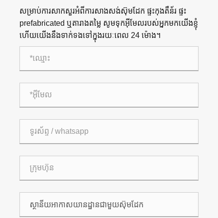
សម្រាប់ការសាកសួរអំពីការសាងសង់ស៊ុមដែក ផ្ទះកុងតឺន័រ ផ្ទះ
prefabricated ឬតារាងតម្លៃ សូមទុកអ៊ីមែលរបស់អ្នកមកយើងខ្ញុំ
ហើយយើងនឹងទាក់ទងទៅក្នុងរយៈពេល 24 ម៉ោង។