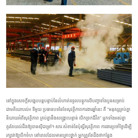
នៅក្នុងសេចក្តីសង្ខេបបន្តបន្ទាប់នៃលំហាត់ទទួលបន្ទុកលើបញ្ហាទាំងបួនសម្រាប់
ជាមតិយោបល់៖ ទីមួយ ប្រធានបទនៃខែសុវត្ថិភាពការងារឆ្នាំនេះ គឺ "មនុស្សគ្រប់គ្នា
និយាយអំពីសុវត្ថិភាព គ្រប់គ្នានឹងសង្គ្រោះបន្ទាន់ បើកច្រកជីវិត" អ្នកទាំងអស់គ្នា
គួរតែយល់ដឹងឱ្យបានស៊ីជម្រៅ។ សារៈសំខាន់នៃប៉ុស្តិ៍សុវត្ថិភាព ការងារប្រចាំថ្ងៃដើម្បី
រក្សាវាឱ្យបើកចំហ នៅពេលដែលមានគ្រោះថ្នាក់ អ្នកត្រូវតែដឹងថាកន្លែង