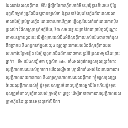
ដែលឆានែលសុវត្ថិភាព; ទីពីរ ថ្វីត្បិតតែការហ្វឹកហាត់មិនយូរប៉ុន្មានក៏ដោយ ប៉ុន្តែ
បុគ្គលិកម្នាក់ៗគួរតែដឹងឱ្យបានច្បាស់ថា ប៉ុន្មាននាទីដំបូងនៃភ្លើងគឺជាពេលវេលា
មាសដើម្បីគ្រប់គ្រងភ្លើង ដោយបានរកឃើញថា ភ្លើងគួរតែរលត់ទៅដោយភាពប៉ិន
ប្រសប់។ វិធីសាស្រ្តពន្លត់អគ្គីភ័យ; ទី៣ សមយុទ្ធនេះគ្រាន់តែជាគ្រាប់ពូជប៉ុណ្ណោះ
តាមរយៈគ្រាប់ពូជនេះ ដើម្បីឲ្យការយល់ដឹងអំពីសុវត្ថិភាពរបស់យើងបានចាក់ឫស
ពិតប្រាកដ និងពន្លកនៅក្នុងបេះដូង ផ្សព្វផ្សាយការយល់ដឹងពីសុវត្ថិភាពដល់
សហការីបន្ថែមទៀត ដើម្បីឱ្យពួកគេដឹងពីការបោះចោលនូវវិធីប្រឈមមុខនឹងគ្រោះ
ថ្នាក់។ ; ទី៤ យើងសង្ឃឹមថា បុគ្គលិក Eihe ទាំងអស់គួរតែទទួលខុសត្រូវចំពោះ
សុវត្ថិភាពការងាររបស់ពួកគេ។ យើងសង្ឃឹមថា បុគ្គលិកទាំងអស់នឹងគោរពការងារ
សុវត្ថិភាពដោយការគោរព និងរក្សាស្ថានភាពការងារសុវត្ថិភាព "ខ្ញុំទទួលខុសត្រូវ
ចំពោះសុវត្ថិភាពរបស់ខ្ញុំ ខ្ញុំទទួលខុសត្រូវចំពោះសុវត្ថិភាពអ្នកដ៏ទៃ ហើយខ្ញុំទទួល
ខុសត្រូវចំពោះសុវត្ថិភាពរបស់ក្រុមហ៊ុន" ដូច្នេះ ដើម្បីធានាថាការងារសុវត្ថិភាពរបស់
ក្រុមហ៊ុននឹងត្រូវបានអនុវត្តទៅលិខិត។