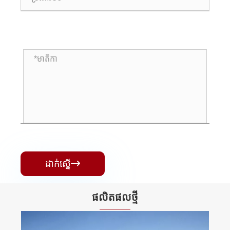
ដាក់ស្នើ

ផលិតផល​ថ្មី