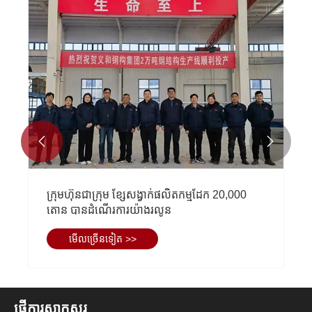


ក្រុមហ៊ុនជាក្រុម ខ្សែសង្វាក់ផលិតកម្មដែក 20,000
តោន បានដំណើរការយ៉ាងរលូន
មើល​ច្រើន​ទៀត >>
ផ្ញើការសាកសួរ