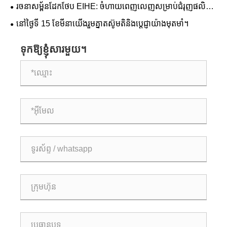
រចនាសម្ព័នដែកថែប EIHE: ចំហាយពេញលេញសម្រាប់ជំរុញផលិត
កម្មខិតខំឈានដល់កម្ពស់ថ្មី។
នៅថ្ងៃទី 15 ខែមីនាយើងរួមគ្នាតស៊ូមតិនិងប្តេជ្ញាយ៉ាងមុតមាំ។
ទុកឱ្យខ្ញុំសារមួយ។