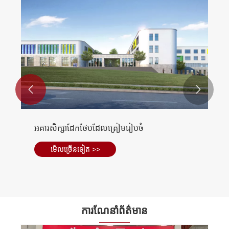


អគារសិក្សាដែកថែបដែលត្រៀមរៀបចំ
មើល​ច្រើន​ទៀត >>
ការណែនាំព័ត៌មាន