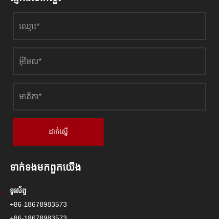
ដាក់ស្នើ
ទាក់ទង​មក​ពួក​យើង
ទូរស័ព្ទ
+86-18678983573
+86-18678983573