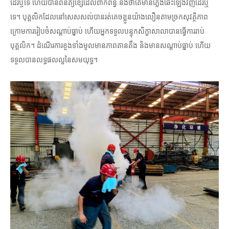
ដែរឬទេ ហើយបានពិនិត្យខ្សែដែលពាក់ព័ន្ធ និងថាតើមានភ្លើងឆេះឡើងវិញដែរឬ
ទេ។ បុគ្គលិកដែលនៅសេសសល់បានរត់គេចខ្លួនយ៉ាងលឿនតាមច្រកសុវត្ថិភាព
ក្រោមការរៀបចំសណ្តាប់ធ្នាប់ ហើយអ្នកទទួលបន្ទុកសិក្ខាសាលាបានធ្វើការរាប់
បុគ្គលិក។ ដំណើរការខួងទាំងមូលមានភាពតានតឹង និងមានសណ្តាប់ធ្នាប់ ហើយ
ទទួលបានលទ្ធផលល្អនៃសមយុទ្ធ។