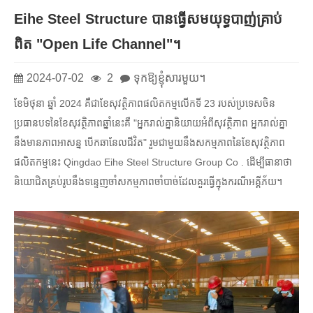
Eihe Steel Structure បានធ្វើសមយុទ្ធបាញ់គ្រាប់
ពិត "Open Life Channel"។
2024-07-02
2
ទុកឱ្យខ្ញុំសារមួយ។
ខែមិថុនា ឆ្នាំ 2024 គឺជាខែសុវត្ថិភាពផលិតកម្មលើកទី 23 របស់ប្រទេសចិន
ប្រធានបទនៃខែសុវត្ថិភាពឆ្នាំនេះគឺ "អ្នករាល់គ្នានិយាយអំពីសុវត្ថិភាព អ្នករាល់គ្នា
នឹងមានភាពអាសន្ន បើកឆានែលជីវិត" រួមជាមួយនឹងសកម្មភាពនៃខែសុវត្ថិភាព
ផលិតកម្មនេះ Qingdao Eihe Steel Structure Group Co . ដើម្បីធានាថា
និយោជិតគ្រប់រូបនឹងទន្ទេញចាំសកម្មភាពចាំបាច់ដែលគួរធ្វើក្នុងករណីអគ្គីភ័យ។