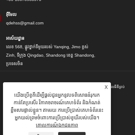
អ៊ីមែល
qdehss@gmail.com
អាស័យដ្ឋាន
លេខ 568, ផ្លូវថ្នាក់ទីមួយរបស់ Yanqing, Jimo ខ្ពស់
Zinh, ទីក្រុង Qingdao, Shandong ខេត្ត Shandong,
ប្រទេសចិន
រក្សាសិទ្ធិ© 2024 Qingdao Eihe Steel Steel Gropspors គ្រុបគ្រុបខូអិលធីឌីគ្រប់
X
យើងប្រើខូគីដើម្បីផ្តល់ជូនអ្នកនូវបទពិសោធន៍រុករក
បែបយ៉ាង។
កាន់តែប្រសើរ វិភាគចរាចរណ៍គេហទំព័រ និងកំណត់
Links
|
Sitemap
|
RSS
|
XML
|
គោលការណ៍ឯកជនភាព
|
ខ្លឹមសារផ្ទាល់ខ្លួន។ តាមរយៈការប្រើប្រាស់គេហទំព័រនេះ
អ្នកយល់ព្រមចំពោះការប្រើប្រាស់ខូឃីរបស់យើង។
គោលការណ៍ឯកជនភាព