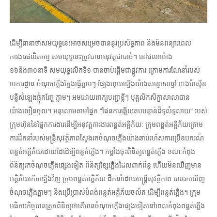
ដើម្បីធានាថាសមយុទ្ធនេះអាចសម្រេចបាននូវប្រសិទ្ធភាព និងមិនពន្យារពេល
ការងារផលិតកម្ម សមយុទ្ធនេះត្រូវបានអនុវត្តជាបាច់។ នៅវេលាម៉ោង
១៦និង៣០នាទី សមយុទ្ធលើកទី១ បានចាប់ផ្តើមជាផ្លូវការ ក្រោមការណែនាំរបស់
មេការដ្ឋាន ចំណុចភ្លើងក្លែងធ្វើភ្លាមៗ ផ្សែងហុយឡើងយ៉ាងសន្ធោសន្ធៅ រោងម៉ាស៊ីន
បន្លឺសំឡេងផ្លុំកញ្ចែ ភ្លាមៗ អមដោយពាក្យបញ្ជាខ្លីៗ បុគ្គលិកសិក្ខាសាលាបាន
យ៉ាងលឿនចូល។ អនុលោមតាមផ្នែក "ផែនការឆ្លើយតបបន្ទាន់ដ៏ទូលំទូលាយ" របស់
ក្រុមហ៊ុននៃផ្នែកការងារដើម្បីអនុវត្តការងារពន្លត់អគ្គីភ័យ: ក្រុមពន្លត់អគ្គីភ័យក្រោម
ការដឹកនាំរបស់មន្រ្តីសុវត្ថិភាពស្វែងរកចំណុចភ្លើងយ៉ាងឆាប់រហ័សការប្រើឧបករណ៍
ពន្លត់អគ្គីភ័យដោយដៃដើម្បីពន្លត់ភ្លើង។ កម្លាំងចុះពិនិត្យពន្លត់ភ្លើង ខណៈកំពុង
ពិនិត្យរកចំណុចភ្លើងផ្សេងទៀត ពិនិត្យខ្សែភ្លើងដែលពាក់ព័ន្ធ ហើយមិនឃើញមាន
អគ្គិភ័យកើតឡើងវិញ ក្រុមពន្លត់អគ្គិភ័យ ដឹកនាំដោយមន្ត្រីសុវត្ថិភាព បានរកឃើញ
ចំណុចភ្លើងភ្លាមៗ និងប្រើប្រាស់បំពង់ពន្លត់អគ្គិភ័យចល័ត ដើម្បីពន្លត់ភ្លើង។ ក្រុម
អធិការកិច្ចបានត្រួតពិនិត្យថាតើមានចំណុចភ្លើងផ្សេងទៀតនៅពេលកំពុងពន្លត់ភ្លើង