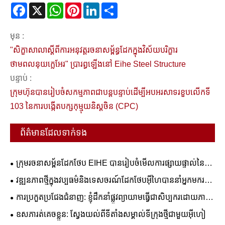
Facebook
X
WhatsApp
Pinterest
LinkedIn
Share
មុន :
"សិក្ខាសាលាស្តីពីការអនុវត្តរចនាសម្ព័ន្ធដែកក្នុងវិស័យបរិក្ខារ
ថាមពលនុយក្លេអែរ" ប្រារព្ធឡើងនៅ Eihe Steel Structure
បន្ទាប់ :
ក្រុមហ៊ុនបានរៀបចំសកម្មភាពជាបន្តបន្ទាប់ដើម្បីអបអរសាទរខួបលើកទី
103 នៃការបង្កើតបក្សកុម្មុយនិស្តចិន (CPC)
ព័ត៌មានដែលទាក់ទង
ក្រុមរចនាសម្ព័នដែកថែប EIHE បានរៀបចំមើលការផ្សាយផ្ទាល់នៃការ
ចាក់ផ្សាយផ្ទាល់នៃការចាក់សង្កាញ់យោធាទី 93
វឌ្ឍនភាពថ្មីក្នុងវប្បធម៌និងទេសចរណ៍ដែកថែបអ៊ីហៃបាននាំអ្នកមករក
វិមានស្នាដៃដ៏អស្ចារ្យដំបូងបង្អស់។
ការប្រកួតប្រជែងជំនាញ: ខ្ញុំដឹកនាំផ្លូវព្យាយាមធ្វើជាសិប្បករដោយភាព
ក្លាហាន - រចនាសម្ព័នដែក EiHE មានការប្រកួតប្រជែងជំនាញទី 4
ឧសភារត់គេចខ្លួន: ស្វែងយល់ពីទីតាំងសម្គាល់ទីក្រុងថ្មីជាមួយអ៊ីហៀ