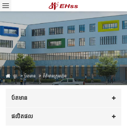
ផ្ទះ
ប៍តមាន
ព័ត៌មានក្រុមហ៊ុន
ប៍តមាន
ផលិតផល