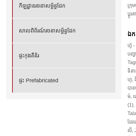
ក្រ
កីឡដ្ឋានរចនាសម្ព័ន្ធដែក
ប្តូ
សាលពិព័រណ៍រចនាសម្ព័ន្ធដែក
ឯក
ហ៊ូ 
បញ្ហា
ផ្ទះកុងតឺន័រ
Tagu
ទិនា
ហូ, 
ផ្ទះ Prefabricated
បានប
ម៉, 
(1)
Tala
ដែល
លី, 