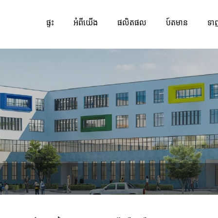
ផ្ទះ
អំពីយើង
ផលិតផល
ប៍តមាន
ទា