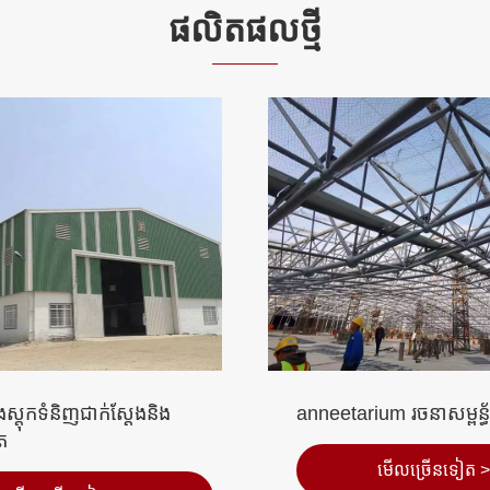
ផលិតផល​ថ្មី
ium រចនាសម្ពន្ធ័ដែកថែប
ដែកថែបជាក់ស្តែងនិងស្រស់
ស្រស់ស្អាត
មើល​ច្រើន​ទៀត >>