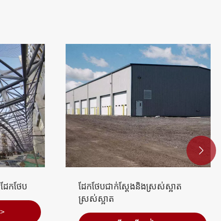

ស្អាត
អគារសិក្សាដែកថែបដែលត្រៀមរៀបចំ
មើល​ច្រើន​ទៀត >>