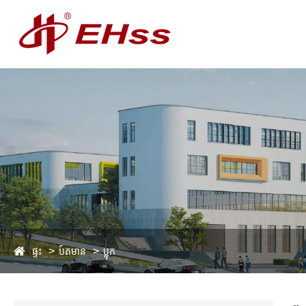
ផ្ទះ
ប៍តមាន
ប្លុក