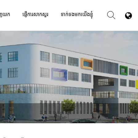
ញយក
ផ្ញើការសាកសួរ
ទាក់ទងមកយើងខ្ញុំ