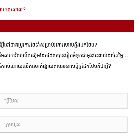
នថលថលថលថលសាល?
ើអ្វីទៅជាតម្រូវការថែទាំសម្រាប់អគារសារមន្ទីរដែកថែប?
ើអគារការិយាល័យស៊ុមដែកដែលបានរៀបចំទុកជាមុនប៉ះពាល់ដល់តម្លៃ
នទ្រព្យយ៉ាងដូចម្តេច?
ើការចំណាយលើការចាក់ផ្សាយតាមរចនាសម្ព័ន្ធដែកថែបគឺជាអ្វី?