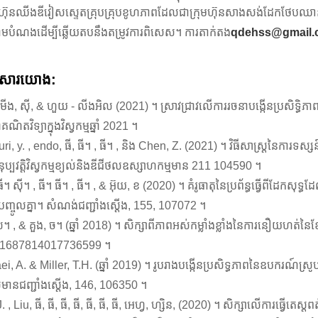
ុមហ៊ុនឈីងឌីវៀសស្ទេតគ្រុបគ្រុបខូហភាពដែលជាក្រុមហ៊ុនសាងសង់ដែកថែបឈ
រតាមបំណងដើម្បីឆ្លើយតបនឹងតម្រូវការពិសេស។ ការតាក់តង
qdehss@gmail.
សារយោង:
- មីង, ស៊ី, & ហួយ - លីងអិល (2021) ។ ស្រាវជ្រាវលើការរចនាបង្កើនប្រសិទ្
គណិតវិទ្យាក្នុងវិស្វកម្មឆ្នាំ 2021 ។
ri, y. , endo, ធី, ធី។ , ធី។ , និង Chen, Z. (2021) ។ វិធីសាស្រ្តនៃការទ
នុប្បវត្តិវិស្វកម្មខ្យល់និងឌីជីថលឧស្សាហកម្មមាន 211 104590 ។
ធី។ ស៊ី។ , ធី។ ធី។ , ធី។ , & អ៊ុយ, ខ (2020) ។ គំរូធាតុនៃប្រព័ន្ធធ្វើពីដែ
ញ្ចូលគ្នា។ សំណង់ជញ្ជាំងស្តើង, 155, 107072 ។
ឃ។ , & គួង, ច។ (ឆ្នាំ 2018) ។ សិក្សាពីភាពអស់កម្លាំងខ្លាំងនៃការនឿយហត់នៃខ្សែក្
, 1687814017736599 ។
ei, A. & Miller, T.H. (ឆ្នាំ 2019) ។ រូបរាងបង្កើនប្រសិទ្ធភាពនៃឧបករណ៍ស្
មានជញ្ជាំងស្តើង, 146, 106350 ។
J. , Liu, ធី, ធី, ធី, ធី, ធី, ធី, ធី, អេហ្វ, ហ្សិន, (2020) ។ សិក្សាលើការធ្