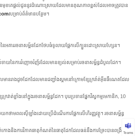
ានមុខគេផ្តល់ជូននូវដំណោះស្រាយដែលមានគុណភាពខ្ពស់ដែលអាចត្រូវបាន
com
សម្រាប់ព័ត៌មានបន្ថែម។
ធិភាពនៃអគាររចនាសម្ព័នដែកថែបធំទូលាយផ្អែកលើក្បួនដោះស្រាយហ្សែន។
ស្សន៍ទាយនៃការរំញោចរំញ័រដែលមានខ្យល់សម្រាប់រចនាសម្ព័ន្ធដំបូលដែក។
កសុទ្ធដែលមានរាងដូចដែកដែលមានជញ្ជាំងស្គមនៅក្រោមខ្សែក្រវ៉ាត់អ៊ីនធឺណេតដែល
រវាត់ខ្លាំងនៅក្នុងរចនាសម្ព័ន្ធដែក។ បុរេប្រទានផ្នែកវិស្វកម្មមេកានិក, 10
រូបយកថាមពលស៊ីឡាំងដោយប្រើដំណើរការផ្អែកលើហិរញ្ញវត្ថុ។ រចនាសម្ព័ន្ធ
វើតេស្តពត់កោងនិងការវិភាគធាតុកំណត់នៃធាតុដែកដែលធន់នឹងការច្រែះបានពង្រឹង
Teams