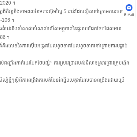
ាំ 2020 ។
វត្តឋិតិវន្តនិងថាមពលនៃអគារស៊ុមស្ពៃ 5 ជាន់ដែលស្ថិតនៅក្រោមការរចនា
E-Mail
97-106 ។
ឹងក្នុងតំបន់និងសំណល់សំណល់លើសមត្ថភាពនៃជួរឈរដែកថែបដែលមាន
6186 ។
ិសោធន៍និងលេខនៃការស៊ើបអង្កេតដែលខូចខាតដែលខូចខាតនៅក្រោមការបង្ហាប់
ជញ្ជាំងកាត់ដេរដែកថែបផ្សំ។ ការស្រាវជ្រាវរបស់ទីលានស្រាវជ្រាវក្រុមហ៊ុន
ល្ប៍ថ្មីៗស្តីពីការពង្រឹងការបត់បែននៃធ្នឹមបេតុងដែលបានពង្រឹងដោយប្រើ