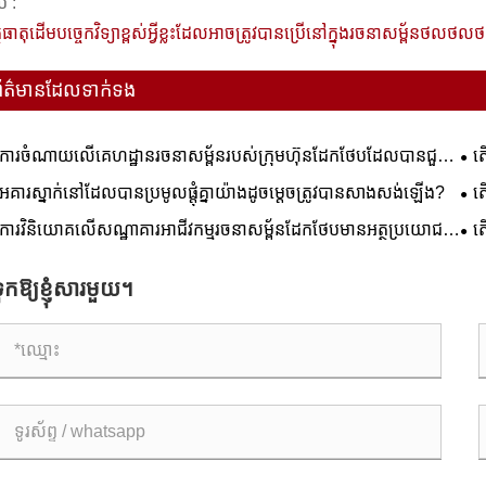
ប់ :
្ថុធាតុដើមបច្ចេកវិទ្យាខ្ពស់អ្វីខ្លះដែលអាចត្រូវបានប្រើនៅក្នុងរចនាសម្ព័
ព័ត៌មានដែលទាក់ទង
ការចំណាយលើគេហដ្ឋានរចនាសម្ព័នរបស់ក្រុមហ៊ុនដែកថែបដែលបានជួប
ត
ុំគ្នាយ៉ាងដូចម្តេចចំពោះវិធីសាស្រ្តសំណង់បែបបុរាណ?
អគារស្នាក់នៅដែលបានប្រមូលផ្តុំគ្នាយ៉ាងដូចម្តេចត្រូវបានសាងសង់ឡើង?
ត
អចល
ការវិនិយោគលើសណ្ឋាគារអាជីវកម្មរចនាសម្ព័នដែកថែបមានអត្ថប្រយោជន៍
ត
ះ?
ុកឱ្យខ្ញុំសារមួយ។