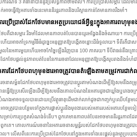
ារណ៍ទី 3 គឺធានាបាននូវប្រសិទ្ធភាពថាមពល។ ការប្រើប្រាស់សម្ភារៈដែលមា
ាក់អាចធ្វើឱ្យអគារទាំងនេះមាននិរន្តរភាពនិងបរិស្ថានកាន់តែមានភាពរឹងមាំ។
ារប្រើប្រាស់ដែកថែបមានអត្ថប្រយោជន៍អ្វីខ្លះក្នុងអាគារពហុមុខ
ែបគឺជាសម្ភារៈរឹងមាំដែលមានភាពបត់បែនបានយូរអង្វែងនិងចំណាយ។ ការប្រើប្រ
ាំហើយអាចគាំទ្រកម្មវិធីធំដូច្នេះអនុញ្ញាតឱ្យបង្កើតចន្លោះដ៏ធំទូលាយ។ ទីពីរ
មូលនៃអគារមួយហើយអាចកែច្នៃឡើងវិញបាន 100 ភាគរយ។ ទីបីវាធន់នឹងគ្រោះមហន
ែកថែបផ្តល់នូវភាពបត់បែននៃការរចនាដែលអនុញ្ញាតឱ្យបង្កើតរូបរាងនិងទំហំជ
គារដែកថែបពហុមុខងារអាចត្រូវបានតំឡើងតាមតម្រូវការជាក់ល
រចនាសម្ព័នដែកថែបពហុមុខងារអាចត្រូវបានប្ដូរតាមបំណងដើម្បីឱ្យសមនឹងតម្រូ
វបានធ្វើឱ្យប្រសើរឡើងដើម្បីឱ្យសមនឹងគោលបំណងនៃអគារដូចជាឃ្លាំងឬរោងចក្រសម្រ
បំណងអាចទទួលបានដោយប្រើវត្ថុធាតុដើមជាក់លាក់ដូចជាកញ្ចក់ឬឈើបន្ថែមលើ
ួចអាចត្រូវបានបន្ថែមទៅក្នុងការផ្លាស់ប្តូរនិងមុខងាររបស់អគាររបស់អគារបន
សម្រាប់ការប្រកួតសំណង់ទំនើប។ ពួកគេមានភាពបត់បែនអាចមាននិរន្តរភាពដែល
ពួកគេ។ គោលការណ៍រចនានៃអគាររចនាសម្ពន្ធ័របស់ដែកថែបពហុមុខងារត្រូវបានច
ល។ លើសពីនេះការប្រើប្រាស់ដែកថែបនៅក្នុងអគារទាំងនេះផ្តល់នូវអត្ថប្រយោជន៍