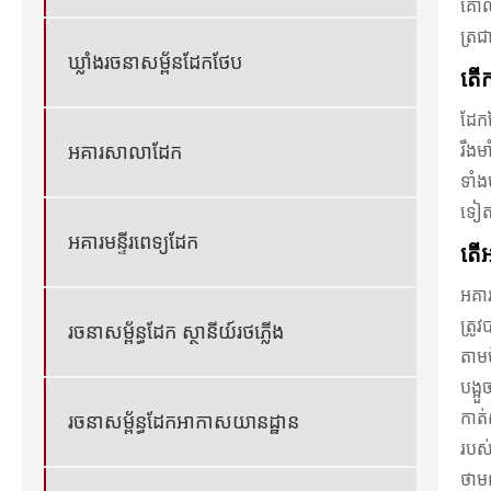
គោលក
ត្រជ
ឃ្លាំងរចនាសម្ព័នដែកថែប
តើក
ដែកថ
រឹងម
អគារសាលាដែក
ទាំង
ទៀតដ
អគារមន្ទីរពេទ្យដែក
តើអ
អគារ
ត្រូ
រចនាសម្ព័ន្ធដែក ស្ថានីយ៍រថភ្លើង
តាម
បង្អ
កាត់
រចនាសម្ព័ន្ធដែកអាកាសយានដ្ឋាន
របស់
ថាមព