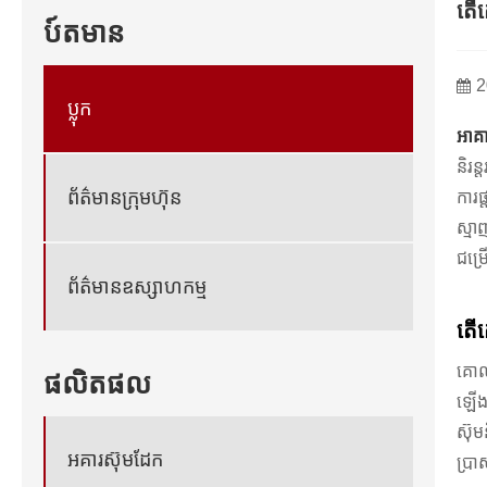
តើគ
ប៍តមាន
2
ប្លុក
អាគ
និរន
ព័ត៌មានក្រុមហ៊ុន
ការ
ស្មា
ជម្
ព័ត៌មានឧស្សាហកម្ម
តើគ
គោល
ផលិតផល
ឡើងដ
ស៊ុម
អគារស៊ុមដែក
ប្រា