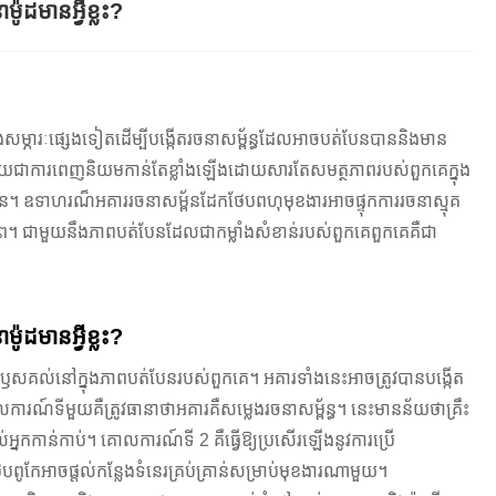
ដមានអ្វីខ្លះ?
ម្ភារៈផ្សេងទៀតដើម្បីបង្កើតរចនាសម្ព័ន្ធដែលអាចបត់បែនបាននិងមាន
ក្លាយជាការពេញនិយមកាន់តែខ្លាំងឡើងដោយសារតែសមត្ថភាពរបស់ពួកគេក្នុង
។ ឧទាហរណ៏អគាររចនាសម្ព័នដែកថែបពហុមុខងារអាចផ្ទុកការរចនាស្មុគ
តរភាព។ ជាមួយនឹងភាពបត់បែនដែលជាកម្លាំងសំខាន់របស់ពួកគេពួកគេគឺជា
ដមានអ្វីខ្លះ?
គល់នៅក្នុងភាពបត់បែនរបស់ពួកគេ។ អគារទាំងនេះអាចត្រូវបានបង្កើត
ការណ៍ទីមួយគឺត្រូវធានាថាអគារគឺសម្លេងរចនាសម្ព័ន្ធ។ នេះមានន័យថាគ្រឹះ
ល់អ្នកកាន់កាប់។ គោលការណ៍ទី 2 គឺធ្វើឱ្យប្រសើរឡើងនូវការប្រើ
ូកែអាចផ្តល់កន្លែងទំនេរគ្រប់គ្រាន់សម្រាប់មុខងារណាមួយ។