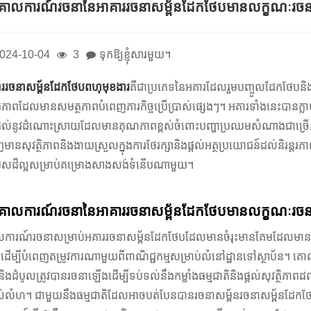
ោលការណ៍រចនានៃអាគាររចនាសម្ព័នដែកថែបមានលក្ខណៈរចនាម៉ូ
024-10-04
3
ទុកឱ្យខ្ញុំសារមួយ។
ាររចនាសម្ព័នដែកថែបពហុមុខងារ
គឺជាប្រភេទនៃអគារដែលរួមបញ្ចូលដែកថែបនិងស
្តរភាពដែលមានសមត្ថភាពបំពេញភារកិច្ចប្រើប្រាស់ផ្សេងៗ។ អគារទាំងនេះបាន
ផ្តល់នូវដំណោះស្រាយដែលមានគុណភាពខ្ពស់ចំពោះបញ្ហាប្រឈមសំណាងជាច្រើន
ញមានសុវត្ថិភាពនិងងាយស្រួលក្នុងការថែរក្សានិងផ្តល់អត្ថប្រយោជន៍ដល់និរន្
រើសដ៏ល្អសម្រាប់គម្រោងសាងសង់ទំនើបណាមួយ។
ោលការណ៍រចនានៃអាគាររចនាសម្ព័នដែកថែបមានលក្ខណៈរចនាម៉ូ
ការណ៍រចនាសម្រាប់អគាររចនាសម្ព័នដែកថែបដែលមានចំរុះមានគែមដែលមានឫស
ើម្បីបំពេញតម្រូវការណាមួយពីពាណិជ្ជកម្មសម្រាប់លំនៅដ្ឋានទៅស្ថាប័ន។ គោល
និងដំបូលត្រូវបានរចនាឡើងដើម្បីទប់ទល់នឹងកម្លាំងធម្មជាតិនិងផ្តល់សុវត្ថិភាពដ
ស់លំហ។ ជាមួយនឹងធម្មជាតិដែលអាចបត់បែនបានរចនាសម្ព័នរចនាសម្ព័នដែកថែបព