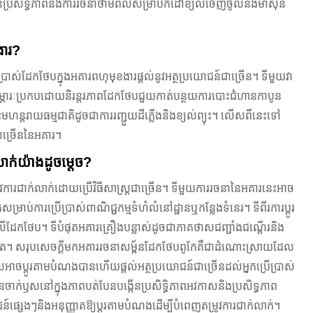
នប្រសិទ្ធភាពនិងការរចនាថាមពលសម្រាប់កំដៅខ្យល់ចេញចូលនិងម៉ាស៊ីន
ងារ?
ាស់ដែកថែបក្នុងអគារពហុមុខងារផ្តល់នូវអត្ថប្រយោជន៍ជាច្រើន។ ទីមួយវា
គឺជាសម្ភារៈប្រកបដោយនិរន្តរភាពដែកថែបជួយកាត់បន្ថយការបោះជំហានកាបូន
្តរាយធម្មជាតិដូចជាការរញ្ជួយដីភ្លើងនិងខ្យល់ព្យុះ។ លើសពីនេះទៅ
ាច្រើននៃអគារ។
ាក់យ៉ាងដូចម្តេច?
វការជាក់លាក់ដោយប្រើវិធីសាស្រ្តជាច្រើន។ ទីមួយការរចនានៃអគារនេះអាច
ាប់ការប្រើប្រាស់ពាណិជ្ជកម្មទំហំលំនៅដ្ឋានឬកន្លែងទំនេរ។ ទីពីរការប្តូរ
ដែកថែប។ ទីបំផុតអគារគ្រឿងបន្លាស់ដូចជាភាគថាសជញ្ជាំងជណ្តើរនិង
្ថែមទៀត។ សរុបសេចក្ដីមកអគាររចនាសម្ព័នដែកថែបពូកែគឺជាដំណោះស្រាយដែល
អាចប្ដូរតាមបំណងបានហើយផ្តល់អត្ថប្រយោជន៍ជាច្រើនដល់អ្នកប្រើប្រាស់
ាក់ឫសនៅក្នុងភាពបត់បែនបង្កើនប្រសិទ្ធិភាពអវកាសនិងប្រសិទ្ធភាព
ផ្សេងៗនិងអនុញ្ញាតឱ្យប្តូរតាមបំណងដើម្បីបំពេញតម្រូវការជាក់លាក់។