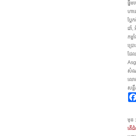
ធ្នឹ
ហាដេ
ប្លែ
ជាំ
កម្ល
ប្រោ
ដែលម
Asga
សំណ
លោក 
សន្
មុន :
តើដ