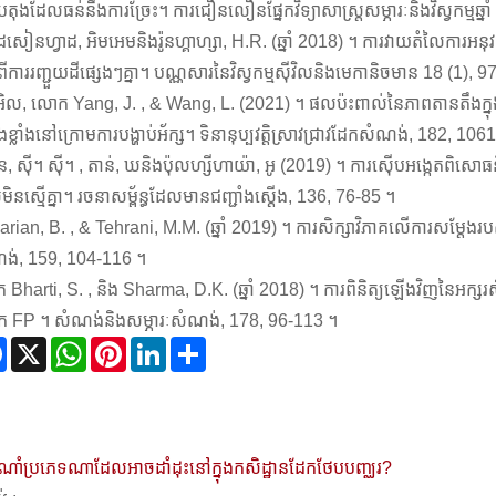
មបេតុងដែលធន់នឹងការច្រែះ។ ការជឿនលឿនផ្នែកវិទ្យាសាស្ត្រសម្ភារៈនិងវិស្វកម្មឆ្ន
សៀនហ្វាដ, អិមអេមនិងរ៉ូនហ្គាហ្សា, H.R. (ឆ្នាំ 2018) ។ ការវាយតំលៃការអនុ
កពីការរញ្ជួយដីផ្សេងៗគ្នា។ បណ្ណសារនៃវិស្វកម្មស៊ីវិលនិងមេកានិចមាន 18 (1), 
, អិល, លោក Yang, J. , & Wang, L. (2021) ។ ផលប៉ះពាល់នៃភាពតានត
ាំងខ្លាំងនៅក្រោមការបង្ហាប់អ័ក្ស។ ទិនានុប្បវត្តិស្រាវជ្រាវដែកសំណង់, 182, 10
ន, ស៊ី។ ស៊ី។ , តាន់, ឃនិងប៉ុលហ្សីហាយ៉ា, អូ (2019) ។ ការស៊ើបអង្កេតព
ិនស្មើគ្នា។ រចនាសម្ព័ន្ធដែលមានជញ្ជាំងស្តើង, 136, 76-85 ។
rian, B. , & Tehrani, M.M. (ឆ្នាំ 2019) ។ ការសិក្សាវិភាគលើការសម្តែងរបស់
ង់, 159, 104-116 ។
Bharti, S. , និង Sharma, D.K. (ឆ្នាំ 2018) ។ ការពិនិត្យឡើងវិញនៃអក្សរសិ
លឹក FP ។ សំណង់និងសម្ភារៈសំណង់, 178, 96-113 ។
Facebook
X
WhatsApp
Pinterest
LinkedIn
Share
ំណាំប្រភេទណាដែលអាចដាំដុះនៅក្នុងកសិដ្ឋានដែកថែបបញ្ឈរ?