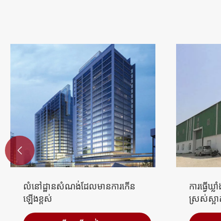

ការធ្វើឃ្លាំងស្តុកទំនិញជាក់ស្តែងនិង
anneetar
ស្រស់ស្អាត