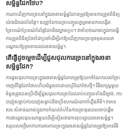
សម្ព័ន្ធដែកថែប?
ការរកឃើញការច្រេះនៅក្នុងរចនាសម្ព័ន្ធដែកតម្រូវឱ្យមានការត្រួតពិនិត្យ
យ៉ាងដិតដល់នៃផ្ទៃ។ សញ្ញានៃការច្រេះបញ្ចូលគ្នារួមមានការបង្កើត
ច្រែះពណ៌ប្រែពណ៌នៃផ្ទៃដែកនិងស្នាមប្រេះ។ វាចាំបាច់ណាស់ក្នុងការធ្វើ
ការត្រួតពិនិត្យថែទាំជាប្រចាំដើម្បីរកឱ្យឃើញការច្រេះខូចមុនពេលវា
បណ្តាលឱ្យខូចខាតដល់រចនាសម្ព័ន្ធ។
តើធ្វើដូចម្តេចដើម្បីជួសជុលការច្រេះនៅក្នុងរចនា
សម្ព័ន្ធដែក?
ការជួសជុលការច្រេះក្នុងរចនាសម្ព័ន្ធដែកតម្រូវឱ្យយកចំណែករបស់ច្រែះ
ចេញពីផ្ទៃដែកថែបហើយជំនួសវាដោយប្រើដែកថែបថ្មី។ វិធីសាស្រ្តមួយ
ចំនួនត្រូវបានប្រើដើម្បីជួសជុលការច្រេះដែលរាប់បញ្ចូលទាំងដីខ្សាច់, ការ
បាញ់សម្លាប់ការបាញ់សម្លាប់និងប្រើឧបករណ៍ដកកាំភ្លើងគីមី។ វាមាន
សារៈសំខាន់ណាស់ក្នុងការកំណត់ទំហំនៃការច្រេះមុនពេលចាប់ផ្តើម
ការងារជួសជុលណាមួយដើម្បីចៀសវាងការចុះខ្សោយរចនាសម្ព័ន្ធ។
សរុបសេចក្ដីមកការការពារការច្រេះក្នុងរចនាសម្ព័ន្ធដែកតម្រូវឱ្យមានវិធី