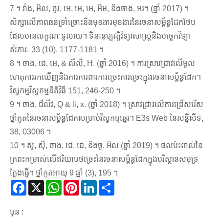
7 ។ វ៉ាង, អិល, ចូវ, អេ, អេ, អេ, អិម, និងចាង, អរ។ (ឆ្នាំ 2017) ។
សិក្សាលើភាពធន់ទ្រាំច្រោះនិងមុខងារមុខងារនៃរចនាសម្ព័ន្ធដែកថែប
ដែលមានលក្ខណៈទូលាយ។ ទិនានុប្បវត្តិវិទ្យាសាស្ត្រនិងបច្ចេកវិទ្យា
សំភារៈ 33 (10), 1177-1181 ។
8 ។ ចាង, ជេ, អេ, & លីលី, H. (ឆ្នាំ 2016) ។ ការស្រាវជ្រាវលើមូល
ហេតុការរកឃើញនិងការការពារការច្រេះការច្រេះក្នុងរចនាសម្ព័ន្ធដែក។
វិស្វកម្មវិស្វកម្មនីតិវិធី 151, 246-250 ។
9 ។ ចាង, ជីលីវ, Q & li, x. (ឆ្នាំ 2018) ។ ស្រាវជ្រាវលើការជ្រើសរើស
ថ្នាំកូតនៃរចនាសម្ព័ន្ធដែកសម្រាប់វិស្វកម្មឆ្នេរ។ E3s Web នៃសន្និសីទ,
38, 03006 ។
10 ។ ស៊ូ, ស៊ី, ចាង, ជេ, ជេ, និងចូ, អិល (ឆ្នាំ 2019) ។ ផលប៉ះពាល់នៃ
ក្រពះកម្រាស់លើឥរិយាបថច្រេះនៃរចនាសម្ព័ន្ធដែកក្នុងបរិស្ថានសមុទ្រ
ក្លែងធ្វើ។ ថ្នាំកូតអាយុ 9 ឆ្នាំ (3), 195 ។
Facebook
X
WhatsApp
Pinterest
LinkedIn
Share
មុន :