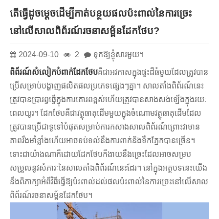
តើធ្វើដូចម្តេចដើម្បីកាត់បន្ថយផលប៉ះពាល់នៃការច្រេះ
នៅលើសាលពិព័រណ៍រចនាសម្ព័នដែកថែប?
2024-09-10
2
ទុកឱ្យខ្ញុំសារមួយ។
ពិព័រណ៍សំលៀកបំពាក់ដែកថែប
គឺជាអវកាសក្នុងផ្ទះដ៏ធំមួយដែលត្រូវបាន
ប្រើសម្រាប់បង្ហាញផលិតផលប្រភេទផ្សេងៗគ្នា។ សាលតាំងពិព័រណ៍នេះ
ត្រូវបានប្រារព្ធធ្វើក្នុងការគោរពខ្ពស់ហើយត្រូវបានសាងសង់ឡើងក្នុងរយៈ
ពេលយូរ។ ដែកថែបគឺជាវត្ថុធាតុដើមមួយក្នុងចំណោមវត្ថុធាតុដើមដែល
ត្រូវបានប្រើជាទូទៅបំផុតសម្រាប់ការកសាងសាលពិព័រណ៍ព្រោះវាមាន
ភាពរឹងមាំខ្លាំងហើយអាចទប់ទល់នឹងការពាក់និងទឹកភ្នែកបានច្រើន។
ទោះជាយ៉ាងណាក៏ដោយដែកថែបក៏ងាយនឹងច្រេះដែលអាចសម្រប
សម្រួលនូវសំភារៈនៃសាលតាំងពិព័រណ៍នេះដែរ។ នៅក្នុងអត្ថបទនេះយើង
នឹងពិភាក្សាអំពីវិធីធ្វើឱ្យប៉ះពាល់ដល់ផលប៉ះពាល់នៃការច្រេះនៅលើសាល
ពិព័រណ៍រចនាសម្ព័នដែកថែប។