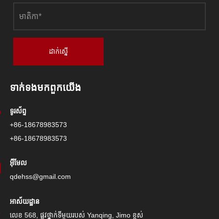
ដាក់ស្នើ
ទាក់ទង​មក​ពួក​យើង
ទូរស័ព្ទ
+86-18678983573
+86-18678983573
អ៊ីមែល
qdehss@gmail.com
អាស័យដ្ឋាន
លេខ 568, ផ្លូវថ្នាក់ទីមួយរបស់ Yanqing, Jimo ខ្ពស់