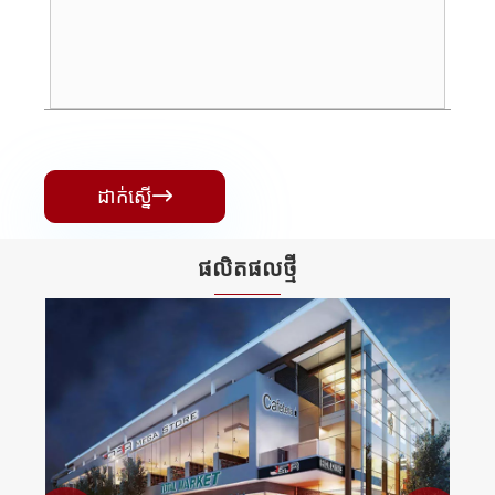
ដាក់ស្នើ

ផលិតផល​ថ្មី