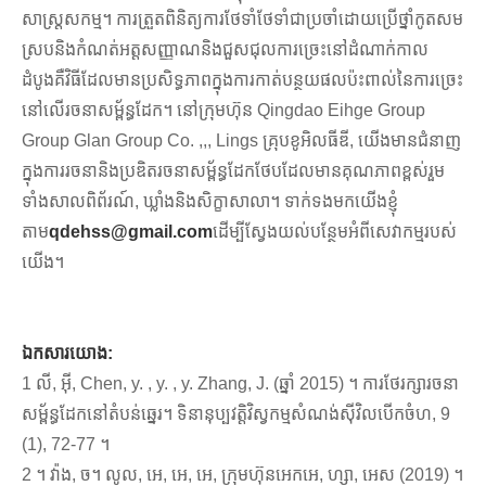
សាស្រ្តសកម្ម។ ការត្រួតពិនិត្យការថែទាំថែទាំជាប្រចាំដោយប្រើថ្នាំកូតសម
ស្របនិងកំណត់អត្តសញ្ញាណនិងជួសជុលការច្រេះនៅដំណាក់កាល
ដំបូងគឺវិធីដែលមានប្រសិទ្ធភាពក្នុងការកាត់បន្ថយផលប៉ះពាល់នៃការច្រេះ
នៅលើរចនាសម្ព័ន្ធដែក។ នៅក្រុមហ៊ុន Qingdao Eihge Group
Group Glan Group Co. ,,, Lings គ្រុបខូអិលធីឌី, យើងមានជំនាញ
ក្នុងការរចនានិងប្រឌិតរចនាសម្ព័ន្ធដែកថែបដែលមានគុណភាពខ្ពស់រួម
ទាំងសាលពិព័រណ៍, ឃ្លាំងនិងសិក្ខាសាលា។ ទាក់ទងមកយើងខ្ញុំ
តាម
qdehss@gmail.com
ដើម្បីស្វែងយល់បន្ថែមអំពីសេវាកម្មរបស់
យើង។
ឯកសារយោង:
1 លី, អ៊ី, Chen, y. , y. , y. Zhang, J. (ឆ្នាំ 2015) ។ ការថែរក្សារចនា
សម្ព័ន្ធដែកនៅតំបន់ឆ្នេរ។ ទិនានុប្បវត្តិវិស្វកម្មសំណង់ស៊ីវិលបើកចំហ, 9
(1), 72-77 ។
2 ។ វ៉ាង, ច។ លូល, អេ, អេ, អេ, ក្រុមហ៊ុនអេកអេ, ហ្សា, អេស (2019) ។