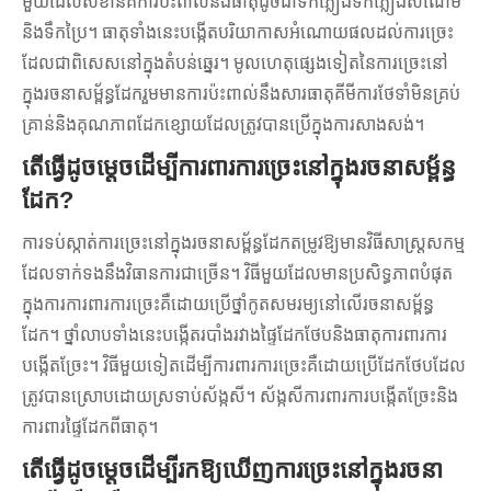
មួយដែលសំខាន់គឺការប៉ះពាល់នឹងធាតុដូចជាទឹកភ្លៀងទឹកភ្លៀងសំណើម
និងទឹកប្រៃ។ ធាតុទាំងនេះបង្កើតបរិយាកាសអំណោយផលដល់ការច្រេះ
ដែលជាពិសេសនៅក្នុងតំបន់ឆ្នេរ។ មូលហេតុផ្សេងទៀតនៃការច្រេះនៅ
ក្នុងរចនាសម្ព័ន្ធដែករួមមានការប៉ះពាល់នឹងសារធាតុគីមីការថែទាំមិនគ្រប់
គ្រាន់និងគុណភាពដែកខ្សោយដែលត្រូវបានប្រើក្នុងការសាងសង់។
តើធ្វើដូចម្តេចដើម្បីការពារការច្រេះនៅក្នុងរចនាសម្ព័ន្ធ
ដែក?
ការទប់ស្កាត់ការច្រេះនៅក្នុងរចនាសម្ព័ន្ធដែកតម្រូវឱ្យមានវិធីសាស្រ្តសកម្ម
ដែលទាក់ទងនឹងវិធានការជាច្រើន។ វិធីមួយដែលមានប្រសិទ្ធភាពបំផុត
ក្នុងការការពារការច្រេះគឺដោយប្រើថ្នាំកូតសមរម្យនៅលើរចនាសម្ព័ន្ធ
ដែក។ ថ្នាំលាបទាំងនេះបង្កើតរបាំងរវាងផ្ទៃដែកថែបនិងធាតុការពារការ
បង្កើតច្រែះ។ វិធីមួយទៀតដើម្បីការពារការច្រេះគឺដោយប្រើដែកថែបដែល
ត្រូវបានស្រោបដោយស្រទាប់ស័ង្កសី។ ស័ង្កសីការពារការបង្កើតច្រែះនិង
ការពារផ្ទៃដែកពីធាតុ។
តើធ្វើដូចម្តេចដើម្បីរកឱ្យឃើញការច្រេះនៅក្នុងរចនា