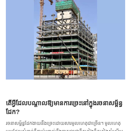
តើអ្វីដែលបណ្តាលឱ្យមានការច្រេះនៅក្នុងរចនាសម្ព័ន្ធ
ដែក?
រចនាសម្ព័ន្ធដែកងាយនឹងច្រេះដោយសារមូលហេតុជាច្រើន។ មូលហេតុ