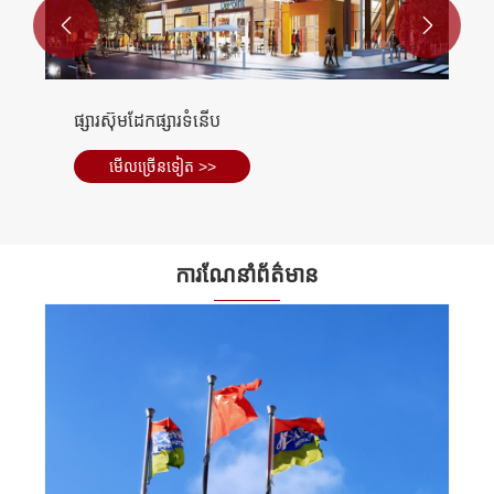


ផ្សារស៊ុមដែកផ្សារទំនើប
មើល​ច្រើន​ទៀត >>
ការណែនាំព័ត៌មាន