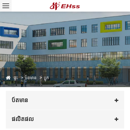
ផ្ទះ
ប៍តមាន
ប្លុក
ប៍តមាន
ផលិតផល