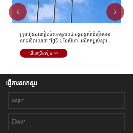


ក្រុមហ៊ុនបានរៀបចំសកម្មភាពជាបន្តបន្ទាប់ដើម្បីអបអរ
សាទរទិវាយោធា "ថ្ងៃទី 1 ខែសីហា" លើកកម្ពស់ស្មារតី
យោធានិងខិតខំកសាង "កងទ័ពដែក EIHE" ។
មើល​ច្រើន​ទៀត >>
ផ្ញើការសាកសួរ