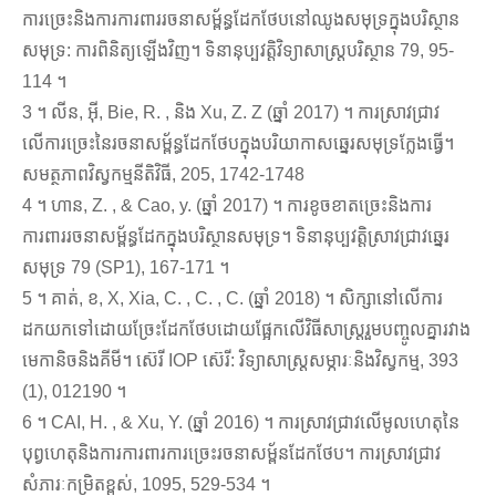
ការច្រេះនិងការការពាររចនាសម្ព័ន្ធដែកថែបនៅឈូងសមុទ្រក្នុងបរិស្ថាន
សមុទ្រ: ការពិនិត្យឡើងវិញ។ ទិនានុប្បវត្តិវិទ្យាសាស្ត្របរិស្ថាន 79, 95-
114 ។
3 ។ លីន, អ៊ី, Bie, R. , និង Xu, Z. Z (ឆ្នាំ 2017) ។ ការស្រាវជ្រាវ
លើការច្រេះនៃរចនាសម្ព័ន្ធដែកថែបក្នុងបរិយាកាសឆ្នេរសមុទ្រក្លែងធ្វើ។
សមត្ថភាពវិស្វកម្មនីតិវិធី, 205, 1742-1748
4 ។ ហាន, Z. , & Cao, y. (ឆ្នាំ 2017) ។ ការខូចខាតច្រេះនិងការ
ការពាររចនាសម្ព័ន្ធដែកក្នុងបរិស្ថានសមុទ្រ។ ទិនានុប្បវត្តិស្រាវជ្រាវឆ្នេរ
សមុទ្រ 79 (SP1), 167-171 ។
5 ។ គាត់, ខ, X, Xia, C. , C. , C. (ឆ្នាំ 2018) ។ សិក្សានៅលើការ
ដកយកទៅដោយច្រែះដែកថែបដោយផ្អែកលើវិធីសាស្រ្តរួមបញ្ចូលគ្នារវាង
មេកានិចនិងគីមី។ ស៊េរី IOP ស៊េរី: វិទ្យាសាស្ត្រសម្ភារៈនិងវិស្វកម្ម, 393
(1), 012190 ។
6 ។ CAI, H. , & Xu, Y. (ឆ្នាំ 2016) ។ ការស្រាវជ្រាវលើមូលហេតុនៃ
បុព្វហេតុនិងការការពារការច្រេះរចនាសម្ព័នដែកថែប។ ការស្រាវជ្រាវ
សំភារៈកម្រិតខ្ពស់, 1095, 529-534 ។