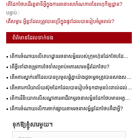
តើដែកថែបដើរតួនាទីអ្វីក្នុងការរចនាសោភ័ណភាពនៃពហុកីឡដ្ឋាន?
បន្ទាប់ :
តើសម្ភារៈអ្វីខ្លះដែលត្រូវបានប្រើក្នុងផ្ទះដែលបានរៀបចំរួចរាល់?
ព័ត៌មានដែលទាក់ទង
តើការចំណាយលើគេហដ្ឋានរចនាសម្ព័នរបស់ក្រុមហ៊ុនដែកថែបដែល
បានជួបប្រជុំគ្នាយ៉ាងដូចម្តេចចំពោះវិធីសាស្រ្តសំណង់បែបបុរាណ?
តើអ្វីទៅជាតម្រូវការថែទាំសម្រាប់អគារសារមន្ទីរដែកថែប?
តើអគារស្នាក់នៅដែលបានប្រមូលផ្តុំគ្នាយ៉ាងដូចម្តេចត្រូវបានសាងសង់
ឡើង?
តើអគារការិយាល័យស៊ុមដែកដែលបានរៀបចំទុកជាមុនប៉ះពាល់ដល់
តម្លៃអចលនទ្រព្យយ៉ាងដូចម្តេច?
តើការវិនិយោគលើសណ្ឋាគារអាជីវកម្មរចនាសម្ព័នដែកថែបមានអត្ថ
ប្រយោជន៍អ្វីខ្លះ?
តើការចំណាយលើការចាក់ផ្សាយតាមរចនាសម្ព័ន្ធដែកថែបគឺជាអ្វី?
ទុកឱ្យខ្ញុំសារមួយ។