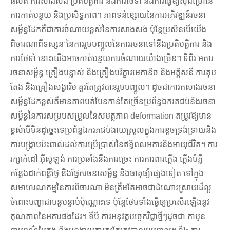
ផលិត ការសាងសង់ ប្រតិបត្តិការ និងការថែទាំ និងការធ្វើឱ្យស៊ីជម្រៅនៃ
ការកាត់បន្ថយ និងប្រសិទ្ធភាព។ ភាពទន់ខ្សោយនៃការអភិវឌ្ឍន៍រចនា
សម្ព័ន្ធដែកគឺជាការចំណាយខ្ពស់នៃការសាងសង់ ប៉ុន្តែប្រសិនបើយើង
ពិចារណាពីទស្សនៈនៃការរួមបញ្ចូលនៃការរចនាទៅនឹងប្រតិបត្តិការ និង
ការថែទាំ នោះយើងអាចកាត់បន្ថយការចំណាយយ៉ាងច្រើន។ ទីពីរ អគារ
រចនាសម្ព័ន្ធ គ្រឿងបន្លាស់ និងគ្រឿងបរិក្ខារមេកានិច និងអគ្គិសនី ការតុប
តែង និងគ្រឿងសង្ហារិម គួរតែត្រូវបានរួមបញ្ចូល។ ដូចជាការកសាងរចនា
សម្ព័ន្ធដែកខ្ពស់គឺមានភាពបត់បែនកាន់តែច្រើនប្រព័ន្ធឯករភជប់និងរចនា
សម្ព័ន្ធនៃការសម្របសម្រួលនៃសមត្ថភាព deformation តម្រូវឱ្យមាន
ខ្ពស់បើមិនដូច្នេះទេប្រព័ន្ធឯករភជប់ងាយស្រួលក្នុងការខូចទ្រង់ទ្រាយនិង
ការបង្ក្រាបប៉ះពាល់ដល់ការប្រើប្រាស់នៃឥទ្ធិពលអគារនិងអាយុជីវិត។ ការ
រក្សាកំដៅ អ៊ីសូឡង់ ការប្រឆាំងនឹងការច្រេះ ការការពារភ្លើង ភ្លើងបំភ្លឺ
កន្លែងដាក់ពន្លឺថ្ងៃ និងផ្នែករចនាសម្ព័ន្ធ និងធាតុផ្សំផ្សេងទៀត ទៅក្នុង
សមាហរណកម្មនៃការពិចារណា មិនត្រឹមតែអាចជាដំណោះស្រាយដ៏ល្អ
ចំពោះបញ្ហាជាបន្តបន្ទាប់ប៉ុណ្ណោះទេ ប៉ុន្តែថែមទាំងធ្វើឲ្យប្រសើរឡើងនូវ
គុណភាពនៃអគារផងដែរ។ ទីបី ការអនុវត្តបច្ចេកវិជ្ជាថ្មីៗដូចជា កាបូន