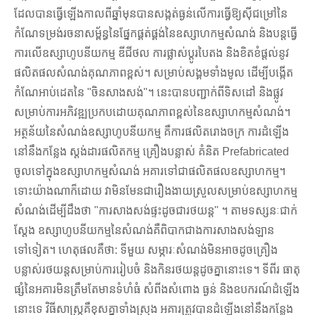
ដែលបានធ្វើឡើងកាលពីឆ្នាំមុនបានសង្កត់ធ្ងន់លើការធ្វើឱ្យស៊ីជម្រៅនៃ
កំណែទម្រង់រចនាសម្ព័ន្ធនៃផ្នែកផ្គត់ផ្គង់នៃឧស្សាហកម្មសំណង់ និងបន្តធ្វើ
ការលើឧស្សាហូបនីយកម្ម ឌីជីថល ការផ្លាស់ប្តូរបៃតង និងខិតខំផ្តល់នូវ
ផលិតផលសំណង់គុណភាពខ្ពស់។ សម្រាប់សង្គមទាំងមូល ដើម្បីបង្កើត
កំណែអាប់ដេតនៃ "ចិនសាងសង់"។ នេះបានបញ្ជាក់ពីទិសដៅ និងផ្លូវ
សម្រាប់ការអភិវឌ្ឍប្រកបដោយគុណភាពខ្ពស់នៃឧស្សាហកម្មសំណង់។
អត្ថន័យនៃសំណង់ឧស្សាហូបនីយកម្ម គឺការផលិតរោងចក្រ ការដំឡើង
នៅនឹងកន្លែង ស្តង់ដារផលិតកម្ម គ្រឿងបន្លាស់ គំនិត Prefabricated
ចូលទៅក្នុងឧស្សាហកម្មសំណង់ អគារទៅជាផលិតផលឧស្សាហកម្ម។
ទោះយ៉ាងណាក៏ដោយ វាមិនមែនជារឿងងាយស្រួលសម្រាប់ឧស្សាហកម្ម
សំណង់ដើម្បីដឹងថា "ការសាងសង់ផ្ទះដូចជារថយន្ត" ។ តាមទស្សនៈជាក់
ស្តែង ឧស្សាហូបនីយកម្មនៃសំណង់គឺពិបាកជាងការសាងសង់ឡាន
ទៅទៀត។ ហេតុផលគឺថា: ទីមួយ សម្ភារៈសំណង់មិនអាចដូចគ្រឿង
បន្លាស់រថយន្តសម្រាប់ការរៀបចំ និងកិនរថយន្តដូចគ្នានោះទេ។ ទីពីរ ធាតុ
ផ្សំនៃអគារមិនត្រឹមតែមានទំហំធំ សំពីងសំពោង ធ្ងន់ និងឧបករណ៍ដំឡើង
នោះទេ វិធីសាស្រ្តគឺខុសគ្នាទាំងស្រុង អគារត្រូវបានដំឡើងនៅនឹងកន្លែង