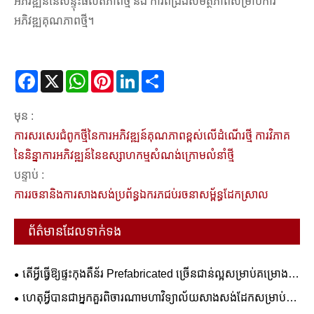
អភិវឌ្ឍន៍នៃសន្ទុះផលិតភាពថ្មី និង ការពង្រឹងសមត្ថភាពសម្រាប់ការ
អភិវឌ្ឍគុណភាពថ្មី។
Facebook
X
WhatsApp
Pinterest
LinkedIn
Share
មុន :
ការសរសេរជំពូកថ្មីនៃការអភិវឌ្ឍន៍គុណភាពខ្ពស់លើដំណើរថ្មី ការវិភាគ
នៃនិន្នាការអភិវឌ្ឍន៍នៃឧស្សាហកម្មសំណង់ក្រោមលំនាំថ្មី
បន្ទាប់ :
ការរចនានិងការសាងសង់ប្រព័ន្ធឯករភជប់រចនាសម្ព័ន្ធដែកស្រាល
ព័ត៌មានដែលទាក់ទង
តើអ្វីធ្វើឱ្យផ្ទះកុងតឺន័រ Prefabricated ច្រើនជាន់ល្អសម្រាប់គម្រោង
ពាណិជ្ជកម្ម និងលំនៅដ្ឋាន?
ហេតុអ្វីបានជាអ្នកគួរពិចារណាមហាវិទ្យាល័យសាងសង់ដែកសម្រាប់ការ