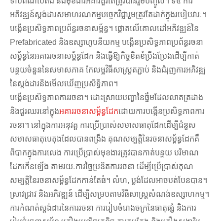
ទាបពណ៌បៃតង និងមុខងារអគារគួរតែត្រូវបានរួមបញ្ចូល។ ទី​៤ ការ
អភិវឌ្ឍន៍​ស្តង់ដារ​សមាហរណកម្ម​បច្ចេកវិជ្ជា​រួម​ត្រូវតែ​ដាក់​ក្នុង​របៀបវារៈ។
បង្កើនប្រសិទ្ធភាពប្រព័ន្ធរចនាសម្ព័ន្ធ។ ផ្តោតលើគោលដៅអភិវឌ្ឍន៍នៃ
Prefabricated និងឧស្សាហូបនីយកម្ម បង្កើនប្រសិទ្ធភាពប្រព័ន្ធរចនា
សម្ព័ន្ធនៃអគាររចនាសម្ព័ន្ធដែក និងធ្វើឱ្យកិច្ចខិតខំប្រឹងប្រែងដើម្បីកាត់
បន្ថយចំនួននៃសមាសភាគ កែលម្អវិធីសាស្រ្តតភ្ជាប់ និងជំរុញការអភិវឌ្ឍ
នៃស្តង់ដារនិងមើលឃើញប្រសិទ្ធិភាព។
បង្កើនប្រសិទ្ធភាពការរចនា។ ដោះស្រាយបញ្ហានៃធ្នឹមដែលលាតត្រដាង
និងជួរឈរនៅក្នុង
អគាររចនាសម្ព័ន្ធដែក
ដោយការបង្កើនប្រសិទ្ធភាពការ
រចនា។ នៅក្នុងការអនុវត្ត ការប្រើប្រាស់សមាសធាតុដែកដើម្បីជំនួស
សមាសធាតុបេតុងដែលបានពង្រឹង គុណសម្បត្តិនៃរចនាសម្ព័ន្ធដែកគឺ
ពិបាកក្នុងការលេង ការប្រើប្រាស់មុខងារត្រូវបានកាត់បន្ថយ បរិមាណ
ដែកកើនឡើង តាមរយៈការច្នៃប្រឌិតការរចនា ដើម្បីប្រើប្រាស់គុណ
សម្បត្តិនៃរចនាសម្ព័ន្ធដែកកាន់តែធំ។ លំហ, ប្លង់ដែលអាចបត់បែនបាន។
ស្រាវជ្រាវ និងអភិវឌ្ឍន៍ ដើម្បីសម្របតាមវិធីសាស្រ្តសំណង់ឧស្សាហកម្ម។
ការកំណត់ស្តង់ដារនៃការរចនា ការរៀបចំរោងចក្រនៃធាតុផ្សំ និងការ