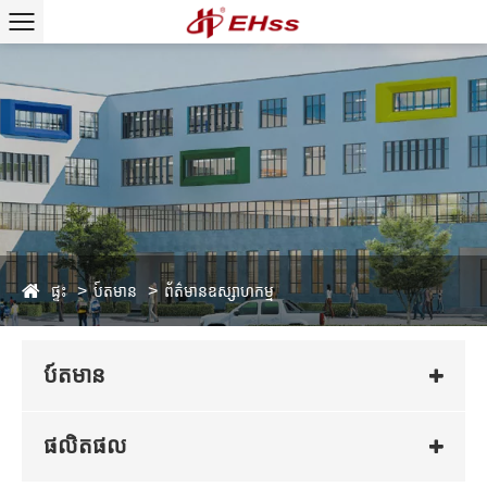
ផ្ទះ
ប៍តមាន
ព័ត៌មានឧស្សាហកម្ម
ប៍តមាន
ផលិតផល