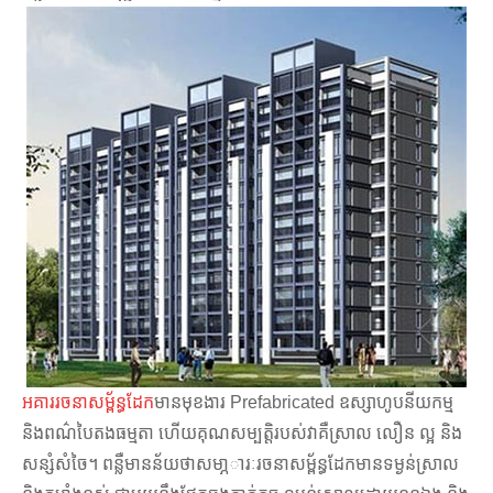
អគាររចនាសម្ព័ន្ធដែក
មានមុខងារ Prefabricated ឧស្សាហូបនីយកម្ម
និងពណ៌បៃតងធម្មតា ហើយគុណសម្បត្តិរបស់វាគឺស្រាល លឿន ល្អ និង
សន្សំសំចៃ។ ពន្លឺមានន័យថាសមា្ភារៈរចនាសម្ព័ន្ធដែកមានទម្ងន់ស្រាល