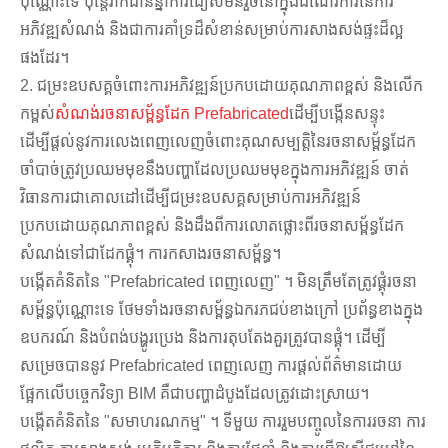
ប៉ុណ្ណោះទេ ប៉ុន្តែវាក៏ជានិន្នាការជៀសមិនរួចនៅក្នុងដំណើរការនៃការ
អភិវឌ្ឍសំណង់ និងជាការគាំទ្រដ៏សំខាន់សម្រាប់ការសាងសង់ផ្ទះដ៏ល្អ
ផងដែរ។
2. ជម្រះឧបសគ្គចំពោះការអភិវឌ្ឍន៍ប្រកបដោយគុណភាពខ្ពស់ និងលើក
កម្ពស់
សំណង់រចនាសម្ព័ន្ធដែក Prefabricated
ដើម្បីបង្កើនសន្ទុះ
ដើម្បីផ្តល់នូវការលេងពេញលេញចំពោះគុណសម្បត្តិនៃរចនាសម្ព័ន្ធដែក
ចាំបាច់ត្រូវប្រឈមមុខនឹងបញ្ហាដែលប្រឈមមុខក្នុងការអភិវឌ្ឍន៍ ចាត់
វិធានការជាគោលដៅដើម្បីជម្រះឧបសគ្គសម្រាប់ការអភិវឌ្ឍន៍
ប្រកបដោយគុណភាពខ្ពស់ និងដឹងពីការលោតផ្លោះពីរចនាសម្ព័ន្ធដែក
សំណង់ទៅជាដែកផ្គុំ។ ការកសាងរចនាសម្ព័ន្ធ។
បង្កើតគំនិតនៃ "Prefabricated ពេញលេញ" ។ មិនត្រឹមតែត្រូវផ្គុំរចនា
សម្ព័ន្ធប៉ុណ្ណោះទេ ថែមទាំងរចនាសម្ព័ន្ធឯករភជប់ខាងក្រៅ ប្រព័ន្ធខាងក្នុង
ឧបករណ៍ និងបំពង់បង្ហូរប្រេង និងការតុបតែងគួរត្រូវបានផ្គុំ។ ដើម្បី
សម្រេចបាននូវ Prefabricated ពេញលេញ ការផ្តល់ព័ត៌មានដោយ
ផ្អែកលើបច្ចេកវិទ្យា BIM គឺជាបញ្ហាដំបូងដែលត្រូវដោះស្រាយ។
បង្កើតគំនិតនៃ "សមាហរណកម្ម" ។ ទីមួយ ការរួមបញ្ចូលនៃការរចនា ការ