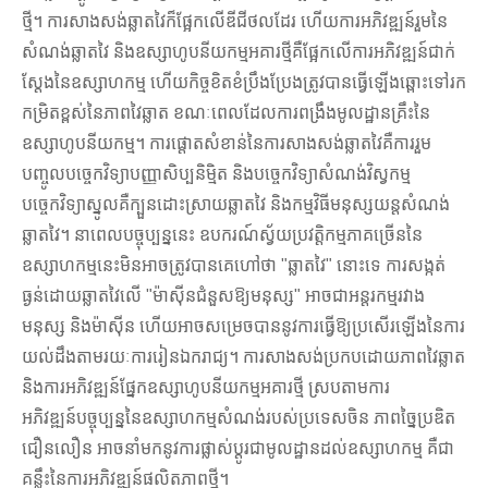
ថ្មី។ ការសាងសង់ឆ្លាតវៃក៏ផ្អែកលើឌីជីថលដែរ ហើយការអភិវឌ្ឍន៍រួមនៃ
សំណង់ឆ្លាតវៃ និងឧស្សាហូបនីយកម្មអគារថ្មីគឺផ្អែកលើការអភិវឌ្ឍន៍ជាក់
ស្តែងនៃឧស្សាហកម្ម ហើយកិច្ចខិតខំប្រឹងប្រែងត្រូវបានធ្វើឡើងឆ្ពោះទៅរក
កម្រិតខ្ពស់នៃភាពវៃឆ្លាត ខណៈពេលដែលការពង្រឹងមូលដ្ឋានគ្រឹះនៃ
ឧស្សាហូបនីយកម្ម។ ការផ្តោតសំខាន់នៃការសាងសង់ឆ្លាតវៃគឺការរួម
បញ្ចូលបច្ចេកវិទ្យាបញ្ញាសិប្បនិម្មិត និងបច្ចេកវិទ្យាសំណង់វិស្វកម្ម
បច្ចេកវិទ្យាស្នូលគឺក្បួនដោះស្រាយឆ្លាតវៃ និងកម្មវិធីមនុស្សយន្តសំណង់
ឆ្លាតវៃ។ នាពេលបច្ចុប្បន្ននេះ ឧបករណ៍ស្វ័យប្រវត្តិកម្មភាគច្រើននៃ
ឧស្សាហកម្មនេះមិនអាចត្រូវបានគេហៅថា "ឆ្លាតវៃ" នោះទេ ការសង្កត់
ធ្ងន់ដោយឆ្លាតវៃលើ "ម៉ាស៊ីនជំនួសឱ្យមនុស្ស" អាចជាអន្តរកម្មរវាង
មនុស្ស និងម៉ាស៊ីន ហើយអាចសម្រេចបាននូវការធ្វើឱ្យប្រសើរឡើងនៃការ
យល់ដឹងតាមរយៈការរៀនឯករាជ្យ។ ការសាងសង់ប្រកបដោយភាពវៃឆ្លាត
និងការអភិវឌ្ឍន៍ផ្នែកឧស្សាហូបនីយកម្មអគារថ្មី ស្របតាមការ
អភិវឌ្ឍន៍បច្ចុប្បន្ននៃឧស្សាហកម្មសំណង់របស់ប្រទេសចិន ភាពច្នៃប្រឌិត
ជឿនលឿន អាចនាំមកនូវការផ្លាស់ប្តូរជាមូលដ្ឋានដល់ឧស្សាហកម្ម គឺជា
គន្លឹះនៃការអភិវឌ្ឍន៍ផលិតភាពថ្មី។