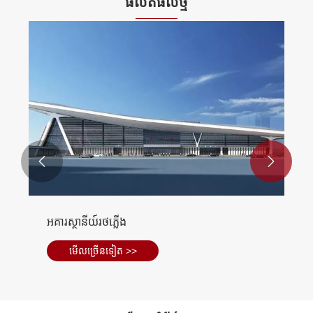
ផលិតផល​ថ្មី


អគារស្ថានីយ៍រថភ្លើង
មើល​ច្រើន​ទៀត >>