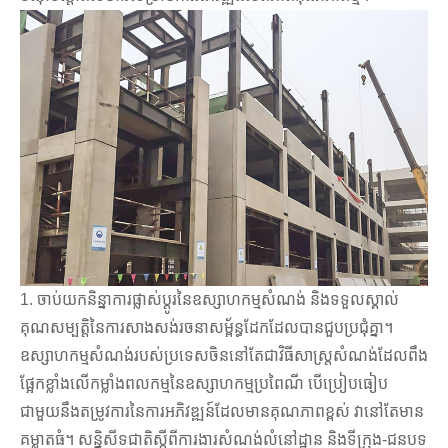
1. ចាប់យកនិន្នាការផ្លាស់ប្តូរនៃឧស្សាហកម្មសំណង់ និងទទួលស្គាល់
គុណសម្បត្តិនៃការសាងសង់រចនាសម្ព័ន្ធដែកដែលបានជួបប្រជុំគ្នា។
ឧស្សាហកម្មសំណង់របស់ប្រទេសចិននៅតែជាវិធីសាស្រ្តសំណង់ដែលពឹង
ផ្អែកខ្លាំងលើកម្លាំងពលកម្មនៃឧស្សាហកម្មប្រពៃណី បើប្រៀបធៀប
ជាមួយនឹងតម្រូវការនៃការអភិវឌ្ឍន៍ដែលមានគុណភាពខ្ពស់ វានៅតែមាន
គម្លាតធំ។ សន្និសីទជាតិស្តីពីការងារសំណង់លំនៅដ្ឋាន និងទីក្រុង-ជនបទ