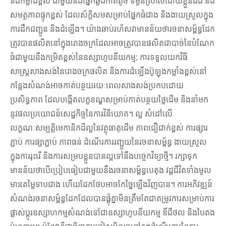
និងកម្លាំងខ្ពស់ ជាមួយនឹងផ្នែកឆ្លងកាត់តូច ទម្ងន់ស្រាលដោយខ្លួនឯង និង
សមត្ថភាពផ្ទុកខ្ពស់ ដែលស័ក្តិសមសម្រាប់ផ្នែកធំជាង និងងាយស្រួលក្នុង
ការដឹកជញ្ជូន និងដំឡើង។ យ៉ាងឆាប់រហ័សវាមានន័យថារចនាសម្ព័ន្ធដែក
ត្រូវបានផលិតនៅក្នុងរោងចក្រដែលអាចត្រូវបានផលិតជាបាច់នៃបំណែក
ធំជាមួយនឹងកម្រិតខ្ពស់នៃឧស្សាហូបនីយកម្ម; ការទទួលយកវិធី
សាស្រ្តសាងសង់នៃរោងចក្រផលិត និងការដំឡើងប៊ូឡុងកម្លាំងខ្ពស់នៅ
កន្លែងសំណង់អាចកាត់បន្ថយរយៈពេលសាងសង់ប្រកបដោយ
ប្រសិទ្ធភាព ដែលបង្កើតលក្ខខណ្ឌសម្រាប់កាត់បន្ថយថ្លៃដើម និងនាំមក
នូវផលប្រយោជន៍សេដ្ឋកិច្ចនៃការវិនិយោគ។ ល្អ សំដៅលើ
លក្ខណៈសម្បត្តិមេកានិកដ៏ល្អនៃវត្ថុធាតុដើម ភាពជឿជាក់ខ្ពស់ ការផ្សារ
ភ្ជាប់ ការផ្សាភ្ជាប់ ភាពធន់ ដំណើរការរញ្ជួយនៃរចនាសម្ព័ន្ធ ងាយស្រួល
ក្នុងការរុះរើ និងការសម្របខ្លួនបានល្អទៅនឹងបច្ចេកវិទ្យាថ្មី។ រក្សាទុក
មានន័យថាបើប្រៀបធៀបជាមួយនឹងរចនាសម្ព័ន្ធបេតុង វដ្តជីវិតទាំងមូល
មានតម្លៃទាបជាង ហើយដែកថែបអាចកែច្នៃឡើងវិញបាន។ ការអភិវឌ្ឍន៍
សំណង់រចនាសម្ព័ន្ធដែកដែលបានផ្គុំគ្នាមិនត្រឹមតែជាតម្រូវការសម្រាប់ការ
ផ្លាស់ប្តូរឧស្សាហកម្មសំណង់ទៅជាឧស្សាហូបនីយកម្ម ឌីជីថល និងបៃតង