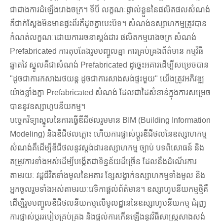
ជាជាងការដំឡើងរោងចក្រ។ ទីបី លក្ខណៈផ្ទាល់ខ្លួននៃផលិតផលសំណង់
គឺជាក់ស្តែងមិនមានផ្ទះពីរគឺដូចគ្នាបេះបិទ។ សំណង់ឧស្សាហកម្មត្រូវបាន
កំណត់លក្ខណៈដោយការរចនាស្តង់ដារ ផលិតកម្មរោងចក្រ សំណង់
Prefabricated ការតុបតែងរួមបញ្ចូលគ្នា ការគ្រប់គ្រងព័ត៌មាន កម្មវិធី
ឆ្លាតវៃ ស្នូលគឺជាសំណង់ Prefabricated ដូច្នេះអគារដើម្បីសម្រេចបាន
"ដូចជាការកសាងរថយន្ត ដូចជាការសាងសង់ផ្ទះមួយ" យើងត្រូវអភិវឌ្ឍ
យ៉ាងខ្លាំងក្លា Prefabricated សំណង់ ដែលជាដៃសំខាន់ក្នុងការសម្រេច
បាននូវឧស្សាហូបនីយកម្ម។
បច្ចេកវិទ្យាស្នូលនៃការធ្វើឌីជីថលរួមមាន BIM (Building Information
Modeling) និងឌីជីថលភ្លោះ ហើយការផ្លាស់ប្តូរឌីជីថលនៃឧស្សាហកម្ម
សំណង់គឺដើម្បីឌីជីថលនូវស្តង់ដារឧស្សាហកម្ម ច្បាប់ បទពិសោធន៍ និង
តម្រូវការទាំងអស់ដើម្បីបង្កើតជាទិន្នន័យដ៏ច្រើន ដែលនឹងដំណើរការ
តាមរយៈ វដ្តជីវិតទាំងមូលនៃអគារ ខ្សែសង្វាក់ឧស្សាហកម្មទាំងមូល និង
អ្នកចូលរួមទាំងអស់តាមរយៈវេទិកាផ្តល់ព័ត៌មាន។ ឧស្សាហូបនីយកម្មថ្មីគឺ
ដើម្បីរួមបញ្ចូលឌីជីថលនីយកម្មលើមូលដ្ឋាននៃឧស្សាហូបនីយកម្ម ជំរុញ
ការផ្លាស់ប្តូររបៀបគ្រប់គ្រង និងផ្តល់ការកើនឡើងនូវវិធីសាស្រ្តសាងសង់