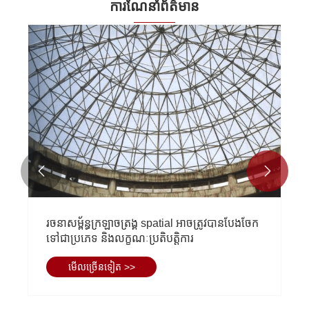
ការណែនាំព័ត៌មាន


រចនាសម្ព័ន្ធក្រឡាចត្រង្គ spatial អាចត្រូវបានបែងចែក
ទៅជាប្រភេទ និងលក្ខណៈប្រតិបត្តិការ
មើល​ច្រើន​ទៀត >>