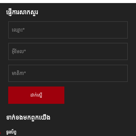
ផ្ញើការសាកសួរ
ដាក់ស្នើ
ទាក់ទង​មក​ពួក​យើង
ទូរស័ព្ទ