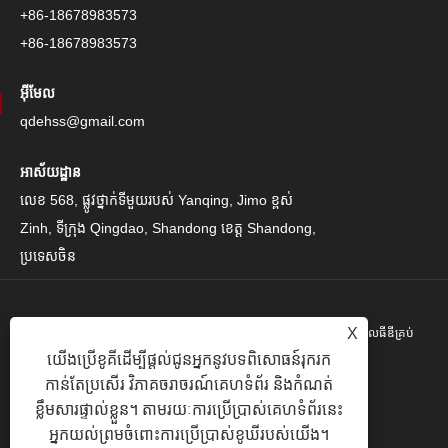
+86-18678983573
+86-18678983573
អ៊ីមែល
qdehss@gmail.com
អាស័យដ្ឋាន
លេខ 568, ផ្លូវថ្នាក់ទីមួយរបស់ Yanqing, Jimo ខ្ពស់
Zinh, ទីក្រុង Qingdao, Shandong ខេត្ត Shandong,
ប្រទេសចិន
X
រក្សាសិទ្ធិ© 2024 Qingdao Eihe Steel Steel Gropspors គ្រុបគ្រុបខូអិលធីឌីគ្រប់
យើងប្រើខូគីដើម្បីផ្តល់ជូនអ្នកនូវបទពិសោធន៍រុករក
បែបយ៉ាង។
កាន់តែប្រសើរ វិភាគចរាចរណ៍គេហទំព័រ និងកំណត់
Links
|
Sitemap
|
RSS
|
XML
|
គោលការណ៍ឯកជនភាព
|
ខ្លឹមសារផ្ទាល់ខ្លួន។ តាមរយៈការប្រើប្រាស់គេហទំព័រនេះ
អ្នកយល់ព្រមចំពោះការប្រើប្រាស់ខូឃីរបស់យើង។