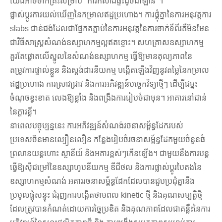
យើងអាចចាក់គ្រឹះសម្រាប់ "ការកសាងផ្ទះដូចជាឡាន"។
ផ្លាស់ប្តូរការយល់ឃើញនៃកម្រាលឥដ្ឋប្រហោង។ ការផ្គុំគ្នានៃការអនុវត្តការ
slabs ជាន់ជង់ដែលជាផ្នែកតភ្ជាប់នៃការអនុវត្តនៃការចាក់ទីពីរគឺមិនមែន
ជាវិធីសាស្រ្តសំណង់ឧស្សាហកម្មល្អឥតខ្ចោះ។ សហគ្រាសឧស្សាហកម្ម
គួរតែផ្តោតលើស្នូលនៃសំណង់ឧស្សាហកម្ម ធ្វើឱ្យមានតុល្យភាពនៃ
តម្រូវការផ្ទាល់ខ្លួន និងស្តង់ដារនីយកម្ម បង្កើតឡើងវិញនូវតម្លៃនៃកម្រាល
ឥដ្ឋប្រហោង ការស្រាវជ្រាវ និងការអភិវឌ្ឍន៍បច្ចេកវិទ្យាថ្មីៗ ដើម្បីជម្នះ
ចំណុចខ្វះខាត លេងឱ្យខ្លាំង និងពង្រឹងការរៀបចំជាមុន។ អាគារនៅជាន់
នៃក្តារខ្លី។
នាពេលបច្ចុប្បន្ននេះ ការអភិវឌ្ឍន៍សំណង់រចនាសម្ព័ន្ធដែករបស់
ប្រទេសចិនមានល្បឿនលឿន កន្លែងរៀបចំរចនាសម្ព័ន្ធដែកមួយចំនួនធំ
ព្រលានយន្តហោះ ស្ថានីយ៍ និងអគារខ្ពស់ៗកើនឡើង។ ជាមួយនឹងការបន្ត
ធ្វើឱ្យស៊ីជម្រៅនៃឧស្សាហូបនីយកម្ម ឌីជីថល និងការផ្លាស់ប្តូរបៃតងនៃ
ឧស្សាហកម្មសំណង់ អគាររចនាសម្ព័ន្ធដែកដែលបានជួបប្រជុំគ្នានឹង
ប្រមូលផ្តុំសន្ទុះ ជំរុញការបង្កើតថាមពល kinetic ថ្មី និងគុណសម្បត្តិថ្មី
ដែលត្រូវបានកំណត់ដោយការច្នៃប្រឌិត និងគុណភាពដែលជាគន្លឹះនៃការ