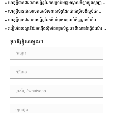
អប់រំរបស់អ្នក។
ហេតុអ្វីបានជារចនាសម្ព័ន្ធដែកសម្រាប់មជ្ឈមណ្ឌលកីឡាស្មុគស្មាញ ជា
ដំណោះស្រាយដ៏ល្អបំផុតសម្រាប់ការសាងសង់កីឡដ្ឋានទំនើប
ហេតុអ្វីបានជាសាលវាយសីរចនាសម្ព័ន្ធដែកជាជម្រើសដ៏ល្អបំផុត
សម្រាប់ឧបករណ៍កីឡាទំនើប
ហេតុអ្វី​បាន​ជា​រចនាសម្ព័ន្ធ​ដែក​ធំ​ចាំបាច់​សម្រាប់​កីឡដ្ឋាន​ទំនើប
របៀបដែលស្ថានីយ៍រថភ្លើងស៊ុមដែកផ្លាស់ប្តូរបទពិសោធន៍ធ្វើដំណើរ
តាមរថភ្លើងទំនើប
ទុកឱ្យខ្ញុំសារមួយ។