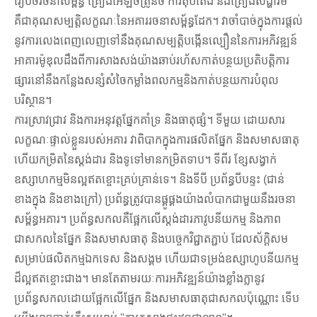
រៀបចំរចនាសម្ព័ន្ធ គ្រឿងអេឡិចត្រូនិច ការតុបតែង និងគ្រឿងសង្ហារិម
គឺជាគុណសម្បត្តិលក្ខណៈនៃអគាររចនាសម្ព័ន្ធដែក។ វាចាំបាច់ក្នុងការផ្តល់
នូវការលេងពេញលេញទៅនឹងគុណសម្បត្តិបង្កើនល្បឿននៃការអភិវឌ្ឍន៍
អាគារម៉ូឌុលដឹងពីការសាងសង់យ៉ាងឆាប់រហ័សកាត់បន្ថយប្រតិបត្តិការ
ផ្សារនៅនឹងកន្លែងសន្សំសំចៃកម្លាំងពលកម្មនិងកាត់បន្ថយការបំពុល
បរិស្ថាន។
ការស្រាវជ្រាវ និងការអនុវត្តផ្នែកគាំទ្រ និងធាតុផ្សំ។ ទីមួយ ដោយសារ
លក្ខណៈផ្ទាល់ខ្លួនរបស់អគារ វាពិបាកក្នុងការផលិតផ្នែក និងសមាសធាតុ
ហើយកម្រិតនៃស្តង់ដារ និងទូទៅមានកម្រិតទាប។ ទីពីរ ខ្សែសង្វាក់
ឧស្សាហកម្មមិនល្អឥតខ្ចោះគ្រប់គ្រាន់ទេ។ និងទីបី ប្រព័ន្ធបីបន្ទះ (ជាន់
ខាងក្នុង និងខាងក្រៅ) ប្រព័ន្ធត្រូវបានផ្គូផ្គងយ៉ាងលំបាកជាមួយនឹងរចនា
សម្ព័ន្ធអគារ។ ប្រព័ន្ធសកលគឺផ្អែកលើស្តង់ដារភាវូបនីយកម្ម និងភាព
ជាសកលនៃផ្នែក និងសមាសធាតុ និងបច្ចេកវិជ្ជាតភ្ជាប់ ដែលស័ក្តិសម
សម្រាប់ផលិតកម្មឯកទេស និងសង្គម ហើយជាទម្រង់ឧស្សាហូបនីយកម្ម
ដ៏ល្អឥតខ្ចោះជាង។ មានតែតាមរយៈការអភិវឌ្ឍន៍យ៉ាងខ្លាំងក្លានូវ
ប្រព័ន្ធសកលដោយផ្អែកលើផ្នែក និងសមាសធាតុជាសកលប៉ុណ្ណោះ ទើប