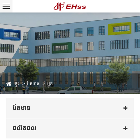
ផ្ទះ
ប៍តមាន
ប្លុក
ប៍តមាន
ផលិតផល