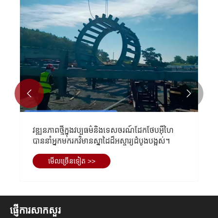


បអរសាទរយ៉ាងកក់ក្តៅចំពោះការបញ្ចប់នៃរចនា
តើឃ្លាំងសំ
ន្ធសំខាន់នៃគម្រោងដំណាក់កាលទី 1 នៃសួន
មើល​ច្រ
ហកម្មគ្រឿងបន្លាស់ស្វ័យប្រវត្តិ Inwent
មើល​ច្រើន​ទៀត >>
ligent Auto Parts
ផ្ញើការសាកសួរ