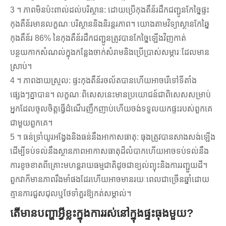
3 ។ ភាពមិនប៉ះពាល់ដល់បរិស្ថាន: ដោយប្រើកុងតឺន័រដឹកជញ្ជូនកែច្នៃផ្ទះ
កុងតឺន័រមានលក្ខណៈបរិស្ថាននិងនិរន្តរភាព។ យោងតាមវិទ្យាស្ថានកែឆ្នៃ
កុងតឺន័រ 86% នៃកុងតឺន័រដឹកជញ្ជូនត្រូវបានកែច្នៃឡើងវិញកាត់
បន្ថយកាកសំណល់ក្នុងកន្លែងចាក់សំរាមនិងប្រើប្រាស់សម្ភារៈដែលមាន
ស្រាប់។
4 ។ ភាពងាយស្រួល: ផ្ទះកុងតឺន័រចល័តបានហើយអាចរើទៅទីតាំង
ផ្សេងៗគ្នាបាន។ លក្ខណៈពិសេសនេះមានប្រយោជន៍ជាពិសេសសម្រាប់
អ្នកដែលចូលចិត្តធ្វើដំណើរញឹកញាប់ហើយចង់ទទួលយកផ្ទះរបស់ពួកគេ
ជាមួយពួកគេ។
5 ។ ធន់ទ្រាំយូរអង្វែងនិងធន់នឹងអាកាសធាតុ: ធុងត្រូវបានសាងសង់ឡើង
ដើម្បីទប់ទល់នឹងស្ថានភាពអាកាសធាតុដ៏លំបាកហើយអាចទប់ទល់នឹង
ការខូចខាតពីគ្រោះមហន្តរាយធម្មជាតិដូចជាខ្យល់ព្យុះនិងការរញ្ជួយដី។
ពួកវាក៏មានភាពរឹងមាំផងដែរហើយអាចមានរយៈពេលជាច្រើនឆ្នាំដោយ
គ្មានការជួសជុលឬថែទាំគួរឱ្យកត់សម្គាល់។
តើមានបញ្ហាអ្វីខ្លះក្នុងការរស់នៅក្នុងផ្ទះធុងមួយ?