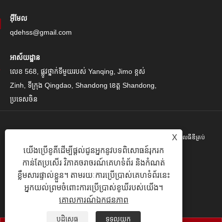
អ៊ីមែល
qdehss@gmail.com
អាស័យដ្ឋាន
លេខ 568, ផ្លូវថ្នាក់ទីមួយរបស់ Yanqing, Jimo ខ្ពស់
Zinh, ទីក្រុង Qingdao, Shandong ខេត្ត Shandong,
ប្រទេសចិន
X
រក្សាសិទ្ធិ© 2024 Qingdao Eihe Steel Steel Gropspors គ្រុបគ្រុបខូអិលធីឌីគ្រប់
យើងប្រើខូគីដើម្បីផ្តល់ជូនអ្នកនូវបទពិសោធន៍រុករក
បែបយ៉ាង។
កាន់តែប្រសើរ វិភាគចរាចរណ៍គេហទំព័រ និងកំណត់
Links
|
Sitemap
|
RSS
|
XML
|
គោលការណ៍ឯកជនភាព
|
ខ្លឹមសារផ្ទាល់ខ្លួន។ តាមរយៈការប្រើប្រាស់គេហទំព័រនេះ
អ្នកយល់ព្រមចំពោះការប្រើប្រាស់ខូឃីរបស់យើង។
គោលការណ៍ឯកជនភាព
បដិសេធ
ទទួលយក