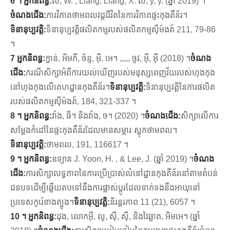
6 ។ អ្នកនិពន្ធ:
លី, W. , Liang, Liang, X. លី, y, y. (ឆ្នាំ 2019) ។
ចំណងជើង:
ការវិភាគថាមពលវដ្តជីវិតនៃការវិភាគផ្ទះកុងតឺន័រ។
ទិនានុប្បវត្តិ:
ទិនានុប្បវត្តិផលិតកម្មរបស់ផលិតកម្មស៊ីម៉ងត៍ 211, 79-86
។
7 អ្នកនិពន្ធ:
ក្វាន់, អិមភី, ច័ន្ទ, អ៊ី, អេ។ ,,,,, ចូវ, អ៊ី, អ៊ី (2018) ។
ចំណង
ជើង:
ករណីសិក្សាអំពីការយល់ឃើញរបស់មនុស្សពេញវ័យរបស់ហុងកុង
នៅហុងកុងលើគេហដ្ឋានកុងតឺន័រ។
ទិនានុប្បវត្តិ:
ទិនានុប្បវត្តិនៃការផលិត
របស់ផលិតកម្មស៊ីម៉ងត៍, 184, 321-337 ។
8 ។ អ្នកនិពន្ធ:
វ៉ាង, ធី។ និងវ៉ាង, ច។ (2020) ។
ចំណងជើង:
សិក្សាលើការ
សម្តែងកំដៅនៃផ្ទះកុងតឺន័រដែលមានសម្ភារៈស្តុកថាមពល។
ទិនានុប្បវត្តិ:
ថាមពល, 191, 116617 ។
9 ។ អ្នកនិពន្ធ:
ឧទ្យាន J. Yoon, H. , & Lee, J. (ឆ្នាំ 2019) ។
ចំណង
ជើង:
ការសិក្សាលទ្ធភាពនៃការប្រើប្រាស់លំនៅដ្ឋានកុងតឺន័រនៅតាមតំបន់
ជនបទដើម្បីឆ្លើយតបទៅនឹងការផ្លាស់ប្តូរដែលទាក់ទងនឹងអាយុនៅ
ប្រទេសកូរ៉េខាងត្បូង។
ទិនានុប្បវត្តិ:
និរន្តរភាព 11 (21), 6057 ។
10 ។ អ្នកនិពន្ធ:
ដុង, លោកអ៊ី, លូ, ស៊ី, ស៊ី, និងវៃឆ្លាត, អិមអេ។ (ឆ្នាំ