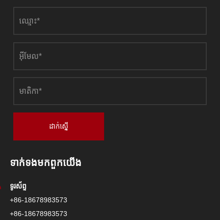
ដាក់ស្នើ
ទាក់ទង​មក​ពួក​យើង
ទូរស័ព្ទ
+86-18678983573
+86-18678983573