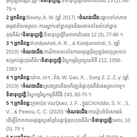
អ៊ីសូឡង់ផ្សេងៗគ្នា។
ទិនានុប្បវត្តិ:
ទិនានុប្បវត្តិនៃអគារបៃតង 13 (1), 66-
79 ។
2 អ្នកនិពន្ធ:
Beeby, A. W. (ឆ្នាំ 2017) ។
ចំណងជើង:
ឆ្ពោះទៅរកភាព
ធម្មជាតិសមស្រប: ការស្នាក់នៅខ្នាតតូចនិងអនាគតនៃលំនៅដ្ឋាន
កុងតឺន័រ។
ទិនានុប្បវត្តិ:
ទិនានុប្បវត្តិនៃអាគារបៃតង 12 (3), 77-86 ។
3 ។ អ្នកនិពន្ធ:
Kordjashidi, A. R. , & Kordjamshidi, S. (ឆ្នាំ
2019) ។
ចំណងជើង:
ការវិភាគលេខនៃការអនុវត្តអ៊ីសូឡង់ពហុស្រទាប់
សម្រាប់ផ្ទះកុងតឺន័រ។
ទិនានុប្បវត្តិ:
វិស្វកម្មវិទ្យាស្ថាននីតិ៍ 212, 1056-
1063 ។
4 ។ អ្នកនិពន្ធ:
យ៉ាន, ហ។ , វ៉ាង, W. Gao, X. , Song Z. Z, Z. y. (ឆ្នាំ
2019) ។
ចំណងជើង:
ស្រាវជ្រាវនិងអភិវឌ្ឍន៍ផ្ទះកុងតឺន័រឧស្សាហកម្ម។
ទិនានុប្បវត្តិ:
វិស្វកម្មវិស្វកម្មនីតិវិធី 243, 60-70 ។
5 ។ អ្នកនិពន្ធ:
ក្រុមហ៊ុន VazQuez, J. F. , ក្នុងClichiãão, S. V. , S.
V. , & Pereira, C. C. (2020) ។
ចំណងជើង:
ការរៀបចំពិសោធន៍
ដើម្បីវិភាគការអនុវត្តសូរស័ព្ទនៃផ្ទះម៉ូឌុលកុងតឺន័រ។
ទិនានុប្បវត្តិ:
អគារ, 10
(5), 78 ។