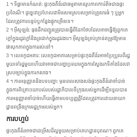
1 ។ ទីធ្លាមានកំណត់: ផ្ទះកុងតឺន័រជាធម្មតាមានរូបភាពការ៉េតិចជាងផ្ទះ
ប្រពៃណី។ ដូច្នេះវាប្រហែលជាមិនសមស្របសម្រាប់គ្រួសារធំ ៗ ឬអ្នក
ដែលត្រូវការបន្ទប់ឬកន្លែងផ្ទុកច្រើនទេ។
2 ។ អ៊ីសូឡង់: ធុងដឹកជញ្ជូនត្រូវបានធ្វើពីដែកថែបដែលអាចធ្វើឱ្យពួកគេ
ក្តៅក្នុងរដូវក្តៅនិងត្រជាក់ក្នុងរដូវរងារ។ អ៊ីសូឡង់គ្រប់គ្រាន់តម្រូវឱ្យមាន
ផាសុកភាពក្នុងការរស់នៅ។
3 ។ លេខកូដអគារ: លេខកូដអាគារសម្រាប់ផ្ទះកុងតឺន័រអាចប្រែប្រួលពីរដ្ឋ
មួយទៅរដ្ឋមួយហើយវាអាចជាបញ្ហាប្រឈមក្នុងការស្វែងរកទីតាំងដែលវា
ស្របច្បាប់ក្នុងការកសាង។
4 ។ ការអនុញ្ញាតនិងបទបញ្ជា: មុនពេលសាងសង់ផ្ទះកុងតឺន័រវាចាំបាច់
ក្នុងការពិគ្រោះយោបល់របស់រដ្ឋាភិបាលទីក្រុងរបស់អ្នកដើម្បីទទួលបាន
ការអនុញ្ញាតចាំបាច់ហើយធ្វើតាមបទប្បញ្ញត្តិដែលត្រូវការដោយនាយក
ដ្ឋានពង្រឹងក្រមរដ្ឋក្រមរបស់អ្នក។
ការបហ្ចប់
ផ្ទះកុងតឺន័រអាចជាជម្រើសដ៏ល្អមួយសម្រាប់គេហដ្ឋានបុរាណ។ ពួកគេ