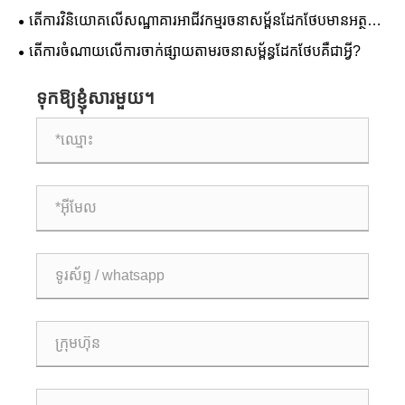
តម្លៃអចលនទ្រព្យយ៉ាងដូចម្តេច?
តើការវិនិយោគលើសណ្ឋាគារអាជីវកម្មរចនាសម្ព័នដែកថែបមានអត្ថ
ប្រយោជន៍អ្វីខ្លះ?
តើការចំណាយលើការចាក់ផ្សាយតាមរចនាសម្ព័ន្ធដែកថែបគឺជាអ្វី?
ទុកឱ្យខ្ញុំសារមួយ។