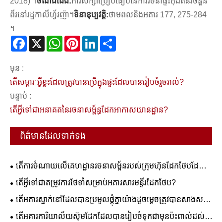
2018) ។
ចំណងជើង:
ការសិក្សាប្រៀបធៀបនៃការរចនាផ្ទះកុងតឺន័រចំនួន
ពីរនៅរដ្ឋកាលីហ្វ័រញ៉ា។
ទិនានុប្បវត្តិ:
ថាមពលនិងអគារ 177, 275-284
។
Facebook
X
WhatsApp
Pinterest
LinkedIn
Share
មុន :
តើសម្ភារៈអ្វីខ្លះដែលត្រូវបានប្រើក្នុងផ្ទះដែលបានរៀបចំរួចរាល់?
បន្ទាប់ :
តើអ្វីទៅជាអនាគតនៃរចនាសម្ព័ន្ធដែកអាកាសយានដ្ឋាន?
ព័ត៌មានដែលទាក់ទង
តើការចំណាយលើគេហដ្ឋានរចនាសម្ព័នរបស់ក្រុមហ៊ុនដែកថែបដែល
បានជួបប្រជុំគ្នាយ៉ាងដូចម្តេចចំពោះវិធីសាស្រ្តសំណង់បែបបុរាណ?
តើអ្វីទៅជាតម្រូវការថែទាំសម្រាប់អគារសារមន្ទីរដែកថែប?
តើអគារស្នាក់នៅដែលបានប្រមូលផ្តុំគ្នាយ៉ាងដូចម្តេចត្រូវបានសាងសង់
ឡើង?
តើអគារការិយាល័យស៊ុមដែកដែលបានរៀបចំទុកជាមុនប៉ះពាល់ដល់