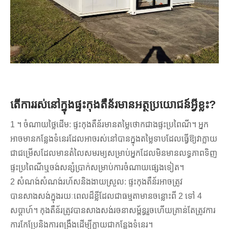
តើការរស់នៅក្នុងផ្ទះកុងតឺន័រមានអត្ថប្រយោជន៍អ្វីខ្លះ?
1 ។ ចំណាយថ្លៃដើម: ផ្ទះកុងតឺន័រមានតម្លៃថោកជាងផ្ទះប្រពៃណី។ អ្នក
អាចមានកន្លែងទំនេរដែលអាចរស់នៅបានក្នុងតម្លៃទាបដែលធ្វើឱ្យវាក្លាយ
ជាជម្រើសដែលមានតំលៃសមរម្យសម្រាប់អ្នកដែលមិនមានលទ្ធភាពទិញ
ផ្ទះប្រពៃណីឬចង់សន្សំប្រាក់សម្រាប់ការចំណាយផ្សេងទៀត។
2 សំណង់សំណង់រហ័សនិងងាយស្រួល: ផ្ទះកុងតឺន័រអាចត្រូវ
បានសាងសង់ក្នុងរយៈពេលដ៏ខ្លីដែលជាធម្មតាមានចន្លោះពី 2 ទៅ 4
សប្តាហ៍។ កុងតឺន័រត្រូវបានសាងសង់រចនាសម្ព័ន្ធរួចហើយគ្រាន់តែត្រូវការ
ការកែប្រែនិងការពង្រឹងដើម្បីក្លាយជាកន្លែងទំនេរ។