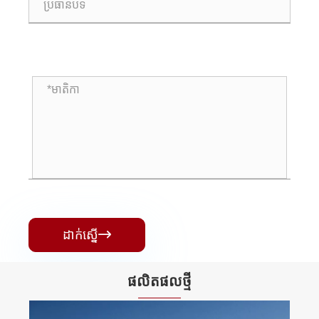
ដាក់ស្នើ

ផលិតផល​ថ្មី