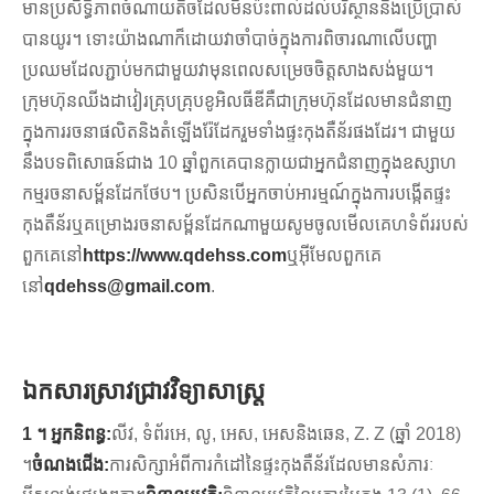
មានប្រសិទ្ធិភាពចំណាយតិចដែលមិនប៉ះពាល់ដល់បរិស្ថាននិងប្រើប្រាស់
បានយូរ។ ទោះយ៉ាងណាក៏ដោយវាចាំបាច់ក្នុងការពិចារណាលើបញ្ហា
ប្រឈមដែលភ្ជាប់មកជាមួយវាមុនពេលសម្រេចចិត្តសាងសង់មួយ។
ក្រុមហ៊ុនឈីងដាវៀរគ្រុបគ្រុបខូអិលធីឌីគឺជាក្រុមហ៊ុនដែលមានជំនាញ
ក្នុងការរចនាផលិតនិងតំឡើងរ៉ែដែករួមទាំងផ្ទះកុងតឺន័រផងដែរ។ ជាមួយ
នឹងបទពិសោធន៍ជាង 10 ឆ្នាំពួកគេបានក្លាយជាអ្នកជំនាញក្នុងឧស្សាហ
កម្មរចនាសម្ព័នដែកថែប។ ប្រសិនបើអ្នកចាប់អារម្មណ៍ក្នុងការបង្កើតផ្ទះ
កុងតឺន័រឬគម្រោងរចនាសម្ព័នដែកណាមួយសូមចូលមើលគេហទំព័ររបស់
ពួកគេនៅ
https://www.qdehss.com
ឬអ៊ីមែលពួកគេ
នៅ
qdehss@gmail.com
.
ឯកសារស្រាវជ្រាវវិទ្យាសាស្ត្រ
1 ។ អ្នកនិពន្ធ:
លីវ, ទំព័រអេ, លូ, អេស, អេសនិងឆេន, Z. Z (ឆ្នាំ 2018)
។
ចំណងជើង:
ការសិក្សាអំពីការកំដៅនៃផ្ទះកុងតឺន័រដែលមានសំភារៈ