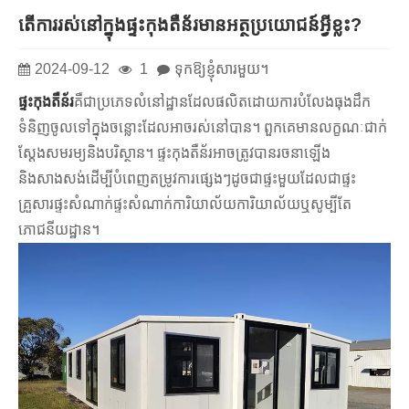
តើការរស់នៅក្នុងផ្ទះកុងតឺន័រមានអត្ថប្រយោជន៍អ្វីខ្លះ?
2024-09-12
1
ទុកឱ្យខ្ញុំសារមួយ។
ផ្ទះកុងតឺន័រ
គឺជាប្រភេទលំនៅដ្ឋានដែលផលិតដោយការបំលែងធុងដឹក
ទំនិញចូលទៅក្នុងចន្លោះដែលអាចរស់នៅបាន។ ពួកគេមានលក្ខណៈជាក់
ស្តែងសមរម្យនិងបរិស្ថាន។ ផ្ទះកុងតឺន័រអាចត្រូវបានរចនាឡើង
និងសាងសង់ដើម្បីបំពេញតម្រូវការផ្សេងៗដូចជាផ្ទះមួយដែលជាផ្ទះ
គ្រួសារផ្ទះសំណាក់ផ្ទះសំណាក់ការិយាល័យការិយាល័យឬសូម្បីតែ
ភោជនីយដ្ឋាន។