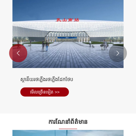


ស្រស់ស្អាត
អាគារសំណង់មន្ទីរពេទ្យដែកថែប
មើល​ច្រើន​ទៀត >>
ការណែនាំព័ត៌មាន