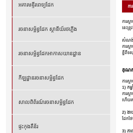
អគារមន្ទីរពេទ្យដែក
កា
ការស្ថ
នេះត្
រចនាសម្ព័ន្ធដែក ស្ថានីយ៍រថភ្លើង
សំណង់ស
ការស្
ខ្លីពី
រចនាសម្ព័ន្ធដែកអាកាសយានដ្ឋាន
គុណសម
កីឡដ្ឋានរចនាសម្ព័ន្ធដែក
ការស្
1) កម្ល
ការស្
ហើយសំ
សាលពិព័រណ៍រចនាសម្ព័ន្ធដែក
2) ងាយ
ដែកថែប
ផ្ទះកុងតឺន័រ
3) ភាព