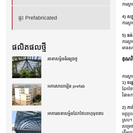
ការស្ថ
4) សត្
ផ្ទះ Prefabricated
ការស្ថ
5) ធន
ការស្ថ
ផលិតផល​ថ្មី
មានសម
រចនាសម្ព័នធ័រធ្យូងថ្ម
គុណវិ
ការស្
1) ចរន
អគារសាលារៀន prefab
ដែកថែប
វិធានក
2) កា
អាគាររចនាសម្ព័នដែកថែបពហុមុខងារ
អត្ថប្
ស្រប។ 
សម្រេច
ត្រឹមត