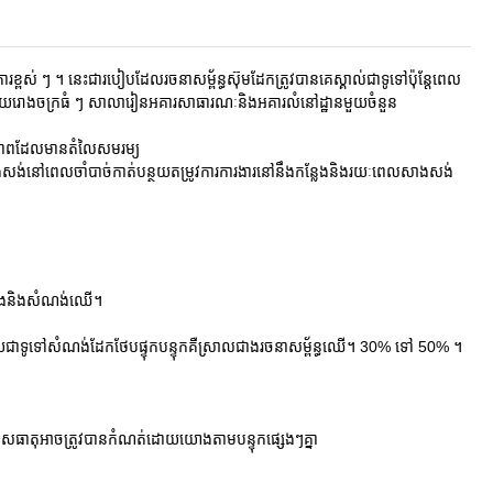
គារខ្ពស់ ៗ ។ នេះជារបៀបដែលរចនាសម្ព័ន្ធស៊ុមដែកត្រូវបានគេស្គាល់ជាទូទៅប៉ុន្តែពេល
ាល័យរោងចក្រធំ ៗ សាលារៀនអគារសាធារណៈនិងអគារលំនៅដ្ឋានមួយចំនួន
្តរភាពដែលមានតំលៃសមរម្យ
ាងសង់នៅពេលចាំបាច់កាត់បន្ថយតម្រូវការការងារនៅនឹងកន្លែងនិងរយៈពេលសាងសង់
េតុងនិងសំណង់ឈើ។
ាទូទៅសំណង់ដែកថែបផ្ទុកបន្ទុកគឺស្រាលជាងរចនាសម្ព័ន្ធឈើ។ 30% ទៅ 50% ។
មាសធាតុអាចត្រូវបានកំណត់ដោយយោងតាមបន្ទុកផ្សេងៗគ្នា