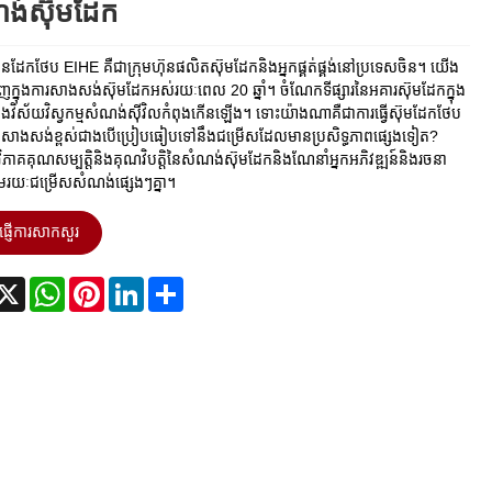
ង់ស៊ុមដែក
ព័នដែកថែប EIHE គឺជាក្រុមហ៊ុនផលិតស៊ុមដែកនិងអ្នកផ្គត់ផ្គង់នៅប្រទេសចិន។ យើង
ញក្នុងការសាងសង់ស៊ុមដែកអស់រយៈពេល 20 ឆ្នាំ។ ចំណែកទីផ្សារនៃអគារស៊ុមដែកក្នុង
ងវិស័យវិស្វកម្មសំណង់ស៊ីវិលកំពុងកើនឡើង។ ទោះយ៉ាងណាគឺជាការធ្វើស៊ុមដែកថែប
្ត្រសាងសង់ខ្ពស់ជាងបើប្រៀបធៀបទៅនឹងជម្រើសដែលមានប្រសិទ្ធភាពផ្សេងទៀត?
ិភាគគុណសម្បត្តិនិងគុណវិបត្តិនៃសំណង់ស៊ុមដែកនិងណែនាំអ្នកអភិវឌ្ឍន៍និងរចនា
តាមរយៈជម្រើសសំណង់ផ្សេងៗគ្នា។
ផ្ញើការសាកសួរ
acebook
X
WhatsApp
Pinterest
LinkedIn
Share