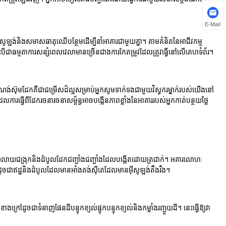
E-Mail
់អ៊ីសូឡង់និងសមាសធាតុឈើបន្ថែមដើម្បីនាំអាគារជាមួយគ្នា។ តាមគំនិតនៃអាជីវកម្ម
ធម្មតាការសន្សំពេលវេលាមានច្រើនជាងការកែតម្រូវដែលត្រូវធ្វើនៅលើគេហទំព័រ។
សំណង់ស៊ុមដែកគឺជាជម្រើសដ៏ល្អសម្រាប់អ្នកសូមទាក់ទងជាមួយវិស្វករម្នាក់របស់យើងនៅ
ធ្វើពីដែករចនារចនាសម្ព័ន្ធអាចបង្កើនភាពខ្លាំងនៃអាគាររបស់អ្នកកាត់បន្ថយថ្លៃ
ូលាយជង្រុកនិងដំបូលដែកជញ្ជាំងជញ្ជាំងដែលបង្កើតដោយត្រជាក់។ អគារលោហៈ
ទៀតដូចជាឥដ្ឋនិងដំបូលដែលមានអាំងតង់ស៊ីតេដែលមានអ៊ីសូឡង់តឹងរឹង។
រៅដូចជាទំនាញផែនដីបន្ទុកខ្យល់ផ្ទុកបន្ទុកខ្យល់និងកម្លាំងរញ្ជួយដី។ នេះធ្វើឱ្យវា