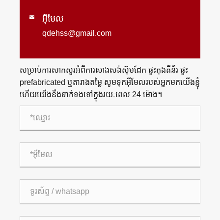
អ៊ីមែល

qdehss@gmail.com
សម្រាប់ការសាកសួរអំពីការសាងសង់ស៊ុមដែក ផ្ទះកុងតឺន័រ ផ្ទះ
prefabricated ឬតារាងតម្លៃ សូមទុកអ៊ីមែលរបស់អ្នកមកយើងខ្ញុំ
ហើយយើងនឹងទាក់ទងទៅក្នុងរយៈពេល 24 ម៉ោង។