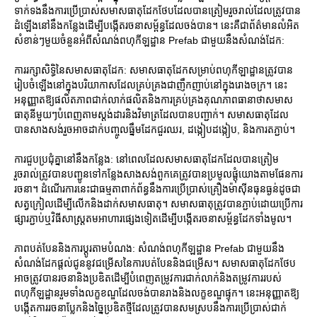
ទាក់ទងនឹងការប្រើប្រាស់សមាសធាតុដែកថែបដែលបានត្រៀមរួចរាល់ដែលត្រូវបាន
ដំឡើងនៅនឹងកន្លែងដើម្បីបង្កើតរចនាសម្ព័ន្ធដែលចង់បាន។ នេះគឺជាព័ត៌មានលំអិត
សំខាន់ៗមួយចំនួនអំពីសំណង់ពហុកីឡដ្ឋាន Prefab ជាមួយនឹងសំណង់ដែក:
ការរក្សាសិទ្ធិនៃសមាសធាតុដែក: សមាសធាតុដែកសម្រាប់ពហុកីឡាដ្ឋានត្រូវបាន
រៀបចំឡើងនៅក្នុងបរិយាកាសដែលគ្រប់គ្រងជាញឹកញាប់នៅក្នុងរោងចក្រ។ នេះ
អនុញ្ញាតឱ្យផលិតភាពជាក់លាក់ផលិតនិងការគ្រប់គ្រងគុណភាពធានាថាសមាស
ធាតុនីមួយៗបំពេញតាមស្តង់ដារនិងវិមាត្រដែលបានបញ្ជាក់។ សមាសធាតុដែល
បានសាងសង់រួចអាចដាក់បញ្ចូលធ្នឹមដែកជួរឈរ, ដង្កៀបដង្កៀប, និងការតភ្ជាប់។
ការជួបប្រជុំគ្នានៅនឹងកន្លែង: នៅពេលដែលសមាសធាតុដែកដែលបានត្រៀម
រួចរាល់ត្រូវបានបញ្ជូនទៅកន្លែងសាងសង់ពួកគេត្រូវបានប្រមូលផ្តុំយោងតាមផែនការ
រចនា។ ដំណើរការនេះជាធម្មតាពាក់ព័ន្ធនឹងការប្រើប្រាស់គ្រឿងម៉ាស៊ីនធុនធ្ងន់ដូចជា
សត្វក្រៀលដើម្បីលើកនិងដាក់សមាសធាតុ។ សមាសធាតុត្រូវបានភ្ជាប់ដោយប្រើការ
ផ្សារភ្ជាប់ឬវិធីសាស្ត្រតមអាហារផ្សេងទៀតដើម្បីបង្កើតរចនាសម្ព័ន្ធដែកទាំងមូល។
ភាពបត់បែននិងការប្តូរតាមបំណង: សំណង់ពហុកីឡដ្ឋាន Prefab ជាមួយនឹង
សំណង់ដែកផ្តល់ជូននូវជម្រើសនៃការបត់បែននិងជម្រើស។ សមាសធាតុដែកថែប
អាចត្រូវបានរចនានិងប្រឌិតដើម្បីបំពេញតម្រូវការជាក់លាក់និងតម្រូវការរបស់
ពហុកីឡដ្ឋានរួមទាំងលក្ខខណ្ឌដែលចង់បានរាងនិងលក្ខខណ្ឌផ្ទុក។ នេះអនុញ្ញាតឱ្យ
បង្កើតការរចនាប្លែកនិងច្នៃប្រឌិតថ្មីដែលត្រូវបានសមស្របនឹងការប្រើប្រាស់ជាក់