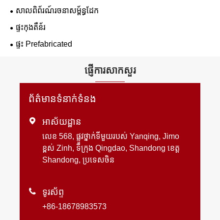
សាលពិព័រណ៍រចនាសម្ព័ន្ធដែក
ផ្ទះកុងតឺន័រ
ផ្ទះ Prefabricated
ផ្ញើការសាកសួរ
ព័ត៌មានទំនាក់ទំនង

អាស័យដ្ឋាន
លេខ 568, ផ្លូវថ្នាក់ទីមួយរបស់ Yanqing, Jimo
ខ្ពស់ Zinh, ទីក្រុង Qingdao, Shandong ខេត្ត
Shandong, ប្រទេសចិន

ទូរស័ព្ទ
+86-18678983573