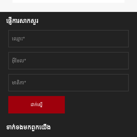
ផ្ញើការសាកសួរ
ដាក់ស្នើ
ទាក់ទង​មក​ពួក​យើង