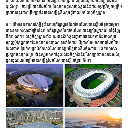
យ៉ាងតឹងរឹងហើយអាចទប់ទល់នឹងគ្រោះមហន្តរាយធម្មជាតិដូចជាការរញ្ជួយដីនិង
ខ្យល់ព្យុះ។ ការប្រើប្រាស់ដែកថែបដែលមានគុណភាពខ្ពស់និងការអនុវត្តវិស្វកម្មត្រឹម
ត្រូវធានានូវភាពត្រឹមត្រូវនៃរចនាសម្ព័ន្ធនិងសុវត្ថិភាពរបស់ពហុកីឡដ្ឋាន។
5 ។ តើមានឧទាហរណ៍អ្វីខ្លះនៃពហុកីឡាដ្ឋានដែកថែបដែលបានរៀបចំទុកជាមុន?
មានឧទាហរណ៍ជាច្រើននៃពហុកីឡាដ្ឋានដែកថែបដែលបានត្រៀមរួចរាល់នៅជុំវិញ
ពិភពលោក។ ពហុកីឡាដ្ឋានទាំងនេះមានទំហំខុសគ្នាការរចនារចនានិងភាពស្មុគ
ស្មាញប៉ុន្តែពួកគេទាំងអស់មានលក្ខណៈទូទៅនៃការប្រើប្រាស់សមាសធាតុដែកថែប
ដែលបានរៀបចំសម្រាប់សំណង់ដែលមានប្រសិទ្ធភាពនិងចំណាយ។ ឧទាហរណ៍
គួរឱ្យកត់សម្គាល់មួយចំនួនរួមមានកន្លែងលេងកីឡាទំនើបដែលត្រូវបានសាងសង់ឬ
ជួសជុលដោយប្រើរចនាសម្ព័ន្ធដែកដែលបានរៀបចំរួចហើយ។