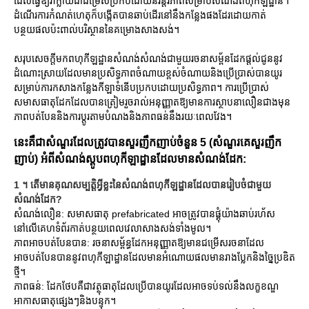
ដែលធ្វើឱ្យវាក្លាយជាជម្រើសប្រកបដោយនិរន្តរភាពសម្រាប់សំណង់ពហុកីឡដ្ឋាន។
ដំណើរការកំណត់ហេតុក៏បង្កើតបានឆាប់ដើរនៅនឹងកន្លែងផងដែរដោយកាត់
បន្ថយផលប៉ះពាល់បរិស្ថាននៃគម្រោងសាងសង់។
សរុបសេចក្ដីមកពហុកីឡដ្ឋានសំណង់សំណង់ជាមួយរចនាសម្ព័នដែកផ្តល់ជូននូវ
ដំណោះស្រាយដែលមានប្រសិទ្ធភាពចំណាយខ្ពស់ចំណាយនិងប្រើប្រាស់បានយូរ
សម្រាប់ការកសាងកន្លែងកីឡាទំនើបប្រកបដោយប្រសិទ្ធភាព។ ការប្រើប្រាស់
សមាសធាតុដែកដែលបានត្រៀមរួចរាល់អនុញ្ញាតឱ្យមានការស្ថាបនាលឿនជាងមុន
ភាពបត់បែននិងការប្តូរតាមបំណងនិងភាពធន់នឹងរយៈពេលវែង។
នេះគឺជាសំណួរដែលត្រូវបានសួរញឹកញាប់ចំនួន 5 (សំណួរគេសួរញឹក
ញាប់) អំពីសំណង់ស្តូបពហុកីឡាដ្ឋានដែលមានសំណង់ដែក:
1 ។ តើមានគុណសម្បត្តិអ្វីខ្លះនៃសំណង់ពហុកីឡដ្ឋានដែលបានរៀបចំជាមួយ
សំណង់ដែក?
សំណង់លឿន: សមាសធាតុ prefabricated អាចត្រូវបានផ្គុំយ៉ាងឆាប់រហ័ស
នៅលើគេហទំព័រកាត់បន្ថយពេលវេលាសាងសង់ទាំងមូល។
ភាពអាចបត់បែនបាន: រចនាសម្ព័ន្ធដែកអនុញ្ញាតឱ្យមានជម្រើសរចនាដែល
អាចបត់បែនបាននូវពហុកីឡាដ្ឋានដែលមានអំណោយផលមានរាងប្លែកនិងច្នៃប្រឌិត
ថ្មី។
ភាពធន់: ដែកថែបគឺជាវត្ថុធាតុដែលប្រើបានយូរដែលអាចទប់ទល់នឹងលក្ខខណ្ឌ
អាកាសធាតុផ្សេងៗនិងបន្ទុក។