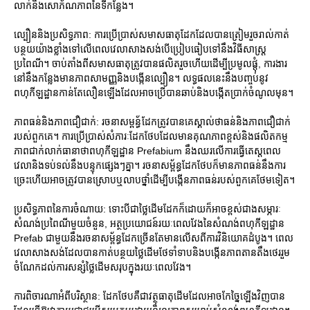
លាក់និងសោភ័ណភាពនៃទីកន្លែង។
ល្បឿននិងប្រសិទ្ធភាព: ការប្រើប្រាស់សមាសធាតុដែកដែលបានត្រៀមរួចរាល់កាត់
បន្ថយយ៉ាងខ្លាំងទៅលើពេលវេលាសាងសង់បើប្រៀបធៀបទៅនឹងវិធីសាស្ត្រ
ប្រពៃណី។ ចាប់តាំងពីសមាសធាតុត្រូវបានផលិតរួចហើយដើម្បីប្រមូលផ្តុំ, ការងារ
នៅនឹងកន្លែងមានភាពសាមញ្ញនិងបង្កើនល្បឿន។ លទ្ធផលនេះនឹងបញ្ចប់នូវ
ពហុកីឡដ្ឋានកាន់តែលឿនឡើងដែលអាចប្រើបានឆាប់និងបង្កើតប្រាក់ចំណូលមុន។
ភាពធន់និងភាពជឿជាក់: រចនាសម្ពន្ធ័ដែកត្រូវបានគេស្គាល់ថាធន់និងភាពជឿជាក់
របស់ពួកគេ។ ការប្រើប្រាស់សំភារៈដែកថែបដែលមានគុណភាពខ្ពស់និងផលិតកម្ម
ភាពជាក់លាក់ធានាថាពហុកីឡដ្ឋាន Prefabium នឹងឈរលើការធ្វើតេស្តពេល
វេលានិងទប់ទល់នឹងបន្ទុកផ្សេងៗគ្នា។ រចនាសម្ព័ន្ធដែកថែបក៏មានភាពធន់នឹងការ
ច្រេះហើយអាចត្រូវបានស្រោបឬលាបថ្នាំដើម្បីបង្កើនភាពធន់របស់ពួកគេថែមទៀត។
ប្រសិទ្ធភាពនៃការចំណាយ: ទោះបីជាថ្លៃដើមដែកក៏ដោយក៏អាចខ្ពស់ជាងសម្ភារៈ
សំណង់ប្រពៃណីមួយចំនួន, អត្ថប្រយោជន៍រយៈពេលវែងនៃសំណង់ពហុកីឡដ្ឋាន
Prefab ជាមួយនឹងរចនាសម្ព័ន្ធដែកច្រើនតែមានលើសពីការវិនិយោគដំបូង។ ពេល
វេលាសាងសង់ដែលបានកាត់បន្ថយថ្លៃដើមថែទាំទាបនិងបង្កើនភាពតានតឹងថេររួម
ចំណែកដល់ការសន្សំថ្លៃដើមសរុបក្នុងរយៈពេលវែង។
ការពិចារណាអំពីបរិស្ថាន: ដែកថែបគឺជាវត្ថុធាតុដើមដែលអាចកែច្នៃឡើងវិញបាន