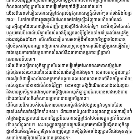
កំណត់ពហុកីឡដ្ឋានដែលបានរៀបចំរួចក្រៅពីអ្វីដែលនៅសល់។
លើសពីនេះទៅទៀតរចនាសម្ព័ន្ធដែកផ្តល់នូវគុណសម្បត្តិសំខាន់ៗទាក់ទងនឹងនិរន្តរ
ភាព។ ដែកថែបគឺជាវត្ថុធាតុដើមដែលអាចកែច្នៃឡើងវិញបានហើយសំណង់
ស្តាតអ្លីស្យូមដែលបានរៀបចំជាញឹកញាប់ប្រើដែកថែបកែច្នៃ។ នេះមិនត្រឹមតែកាត់
បន្ថយផលប៉ះពាល់បរិស្ថាននៃសំណង់ប៉ុណ្ណោះទេប៉ុន្តែថែមទាំងគាំទ្រដល់សេដ្ឋកិច្ច
រាងជារង្វង់ផងដែរ។ លើសពីនេះទៀតការរចនាម៉ូដឹមនៃពហុកីឡដ្ឋានដែលបាន
រៀបចំទុកជាមុនអនុញ្ញាតឱ្យមានភាពងាយស្រួលក្នុងការរុះរើនិងប្រើប្រាស់ឡើងវិញ
កាត់បន្ថយការកាត់បន្ថយកាកសំណល់និងធានាបាននូវការប្រើប្រាស់
ធនធានអតិបរមា។
លើសពីនេះទៀតពហុកីឡាដ្ឋានដែលបានរៀបចំរួចដែលមានរចនាសម្ព័ន្ធដែក
ផ្តល់ជូនអស់រយៈពេលនៃសំណង់សំណង់លឿនជាងមុន។ សមាសធាតុម៉ូឌុលត្រូវ
បានរៀបចំជារៀងរាល់រោងចក្រកាត់បន្ថយពេលវេលាសាងសង់នៅនឹងកន្លែងហើយ
កាត់បន្ថយការរំខានដល់តំបន់ជុំវិញ។ នេះអនុញ្ញាតឱ្យដំណើរការសាងសង់រលួយ
និងមានប្រសិទ្ធភាពជាងមុនការធ្វើឱ្យមានពហុកីឡាដ្ឋានដែលអាចសាងសង់បាន
យ៉ាងឆាប់រហ័សនិងចំណាយប្រកបដោយប្រសិទ្ធភាព។
បើនិយាយពីភាពបត់បែននៃការរចនារចនាម៉ូដដែកថែបផ្តល់នូវលទ្ធភាពដែល
គ្មានដែនកំណត់ស្ទើរតែទាំងអស់។ ពីការរចនាដំបូលយ៉ាងស្មុគស្មាញដល់ការរៀបចំ
កន្លែងអង្គុយប្រកបដោយភាពច្នៃប្រឌិតរចនាសម្ព័ន្ធដែកថែបអាចផ្ទុកនូវគំនិតរចនា
យ៉ាងទូលំទូលាយ។ នេះអនុញ្ញាតឱ្យស្ថាបត្យករនិងអ្នករចនាដើម្បីបង្កើតពហុកីឡា
ដ្ឋានដែលមិនត្រឹមតែគួរឱ្យទាក់ទាញប៉ុណ្ណោះទេប៉ុន្តែថែមទាំងល្អប្រសើរជាងមុនទៀត
សម្រាប់ការប្រើប្រាស់ដែលបានគ្រោងទុក។