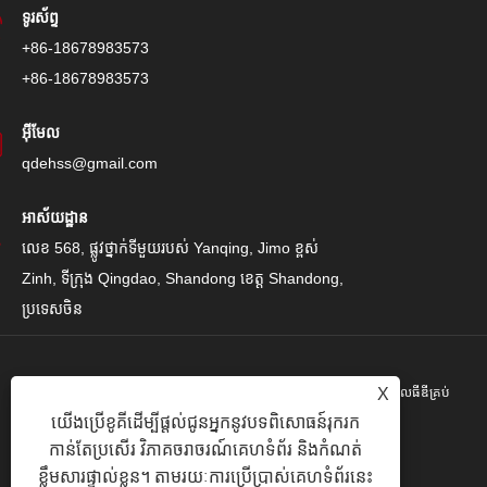
ទូរស័ព្ទ
+86-18678983573
+86-18678983573
អ៊ីមែល
qdehss@gmail.com
អាស័យដ្ឋាន
លេខ 568, ផ្លូវថ្នាក់ទីមួយរបស់ Yanqing, Jimo ខ្ពស់
Zinh, ទីក្រុង Qingdao, Shandong ខេត្ត Shandong,
ប្រទេសចិន
X
រក្សាសិទ្ធិ© 2024 Qingdao Eihe Steel Steel Gropspors គ្រុបគ្រុបខូអិលធីឌីគ្រប់
យើងប្រើខូគីដើម្បីផ្តល់ជូនអ្នកនូវបទពិសោធន៍រុករក
បែបយ៉ាង។
កាន់តែប្រសើរ វិភាគចរាចរណ៍គេហទំព័រ និងកំណត់
Links
|
Sitemap
|
RSS
|
XML
|
គោលការណ៍ឯកជនភាព
|
ខ្លឹមសារផ្ទាល់ខ្លួន។ តាមរយៈការប្រើប្រាស់គេហទំព័រនេះ