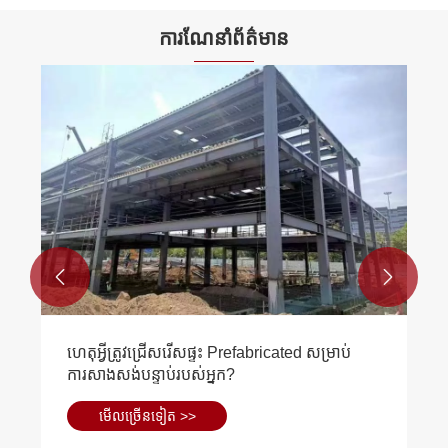
ការណែនាំព័ត៌មាន


ហេតុអ្វីត្រូវជ្រើសរើសផ្ទះ Prefabricated សម្រាប់
ការសាងសង់បន្ទាប់របស់អ្នក?
មើល​ច្រើន​ទៀត >>