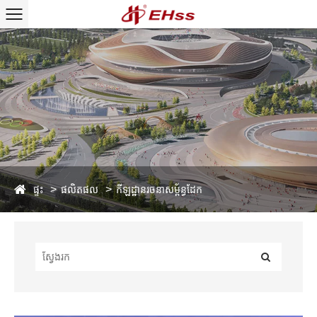
ផ្ទះ
ផលិតផល
កីឡដ្ឋានរចនាសម្ព័ន្ធដែក