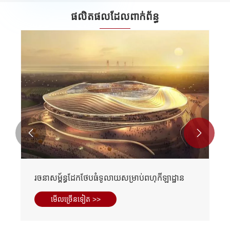
ផលិតផលដែលពាក់ព័ន្ធ


រចនាសម្ព័ន្ធដែកថែបធំទូលាយសម្រាប់ពហុកីឡាដ្ឋាន
មើល​ច្រើន​ទៀត >>