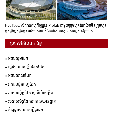
Hot Tags: សំណង់ពហុកីឡដ្ឋាន Prefab ជាមួយក្រុមហ៊ុនដែកថែបចិនក្រុមហ៊ុន
ផ្គត់ផ្គង់អ្នកផ្គត់ផ្គង់រោងចក្រមានតំលៃថោកមានគុណភាពខ្ពស់តម្លៃថោក
ប្រភេទដែលពាក់ព័ន្ធ
អគារស៊ុមដែក
ឃ្លាំងរចនាសម្ព័នដែកថែប
អគារសាលាដែក
អគារមន្ទីរពេទ្យដែក
រចនាសម្ព័ន្ធដែក ស្ថានីយ៍រថភ្លើង
រចនាសម្ព័ន្ធដែកអាកាសយានដ្ឋាន
កីឡដ្ឋានរចនាសម្ព័ន្ធដែក