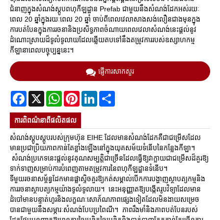
ជំនាញក្នុងសំណង់ស្តូបពហុកីឡដ្ឋាន Prefab ជាមួយនឹងសំណង់ដែកអស់រយៈ
ពេល 20 ឆ្នាំក្នុងរយៈពេល 20 ឆ្នាំ ចាប់ពីពេលវេលាសាងសង់លឿនជាងមុនក្នុង
ការបត់បែនក្នុងការរចនានិងប្រសិទ្ធភាពចំណាយពេលវេលាសំណង់នេះផ្តល់នូវ
ដំណោះស្រាយដ៏ទូលំទូលាយដែលឆ្លើយតបទៅនឹងតម្រូវការរបស់ឧស្សាហកម្ម
កីឡានាពេលបច្ចុប្បន្ននេះ។
ផ្ញើការសាកសួរ
Facebook
X
WhatsApp
Pinterest
LinkedIn
Share
ការ​ពិពណ៌នា​ពី​ផលិតផល
សំណង់ស្តូបស្តូបរបស់ក្រុមហ៊ុន EIHE ដែលមានសំណង់ដែកគឺជាជម្រើសដែល
មានប្រជាប្រិយភាពកាន់តែខ្លាំងឡើងនៅក្នុងយុគសម័យទំនើបនៃកន្លែងកីឡា។
សំណង់ប្រភេទនេះផ្តល់នូវគុណសម្បត្តិជាច្រើនដែលធ្វើឱ្យវាក្លាយជាជម្រើសដ៏គួរឱ្យ
ទាក់ទាញសម្រាប់ការបំពេញតាមតម្រូវការនៃពហុកីឡដ្ឋានទំនើប។
ទីមួយរចនាសម្ព័ន្ធដែកមានផ្លាស្ទិចគួរឱ្យកត់សម្គាល់បើកការបង្ហាញស្ថាបត្យកម្មនិង
ការរចនាស្ថាបត្យកម្មយ៉ាងទូលំទូលាយ។ នេះអនុញ្ញាតឱ្យបង្កើតរូបវិទ្យាដែលមាន
ដំបៅមានបន្ទាត់ហូរនិងលក្ខណៈសោភ័ណភាពផ្សេងទៀតដែលមិនងាយសម្រេច
បានជាមួយនឹងសម្ភារៈសំណង់បែបប្រពៃណី។ ភាពរឹងមាំនិងភាពបត់បែនរបស់
ដែកថែបអនុញ្ញាតឱ្យមានការច្នៃប្រឌិតច្នៃប្រឌិតនិងទាក់ទាញភ្នែកកាន់តែច្រើនការ