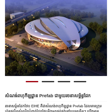
សំណង់ពហុកីឡដ្ឋាន Prefab ជាមួយរចនាសម្ព័ន្ធដែក
រចនាសម្ព័នដែកថែប EIHE គឺជាសំណង់ពហុកីឡដ្ឋាន Prefab ដែលមានក្រុម
ហ៊ុនផលិតសំលៀកបំពាក់ដែកថែបនិងអ្នកផ្គត់ផ្គង់នៅប្រទេសចិន។ យើងមាន