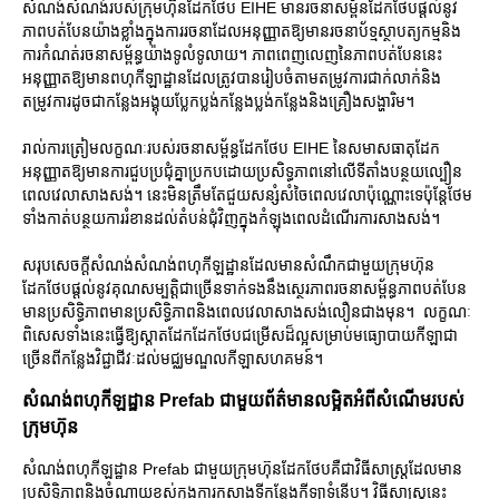
សំណង់សំណង់របស់ក្រុមហ៊ុនដែកថែប EIHE មានរចនាសម្ព័នដែកថែបផ្តល់នូវ
ភាពបត់បែនយ៉ាងខ្លាំងក្នុងការរចនាដែលអនុញ្ញាតឱ្យមានរចនាប័ទ្មស្ថាបត្យកម្មនិង
ការកំណត់រចនាសម្ព័ន្ធយ៉ាងទូលំទូលាយ។ ភាពពេញលេញនៃភាពបត់បែននេះ
អនុញ្ញាតឱ្យមានពហុកីឡាដ្ឋានដែលត្រូវបានរៀបចំតាមតម្រូវការជាក់លាក់និង
តម្រូវការដូចជាកន្លែងអង្គុយប្លែកប្លង់កន្លែងប្លង់កន្លែងនិងគ្រឿងសង្ហារិម។
រាល់ការត្រៀមលក្ខណៈរបស់រចនាសម្ព័ន្ធដែកថែប EIHE នៃសមាសធាតុដែក
អនុញ្ញាតឱ្យមានការជួបប្រជុំគ្នាប្រកបដោយប្រសិទ្ធភាពនៅលើទីតាំងបន្ថយល្បឿន
ពេលវេលាសាងសង់។ នេះមិនត្រឹមតែជួយសន្សំសំចៃពេលវេលាប៉ុណ្ណោះទេប៉ុន្តែថែម
ទាំងកាត់បន្ថយការរំខានដល់តំបន់ជុំវិញក្នុងកំឡុងពេលដំណើរការសាងសង់។
សរុបសេចក្ដីសំណង់សំណង់ពហុកីឡដ្ឋានដែលមានសំណឹកជាមួយក្រុមហ៊ុន
ដែកថែបផ្តល់នូវគុណសម្បត្តិជាច្រើនទាក់ទងនឹងស្ថេរភាពរចនាសម្ព័ន្ធភាពបត់បែន
មានប្រសិទ្ធិភាពមានប្រសិទ្ធិភាពនិងពេលវេលាសាងសង់លឿនជាងមុន។ លក្ខណៈ
ពិសេសទាំងនេះធ្វើឱ្យស្តាតដែកដែកថែបជម្រើសដ៏ល្អសម្រាប់មធ្យោបាយកីឡាជា
ច្រើនពីកន្លែងវិជ្ជាជីវៈដល់មជ្ឈមណ្ឌលកីឡាសហគមន៍។
សំណង់ពហុកីឡដ្ឋាន Prefab ជាមួយព័ត៌មានលម្អិតអំពីសំណើមរបស់
ក្រុមហ៊ុន
សំណង់ពហុកីឡដ្ឋាន Prefab ជាមួយក្រុមហ៊ុនដែកថែបគឺជាវិធីសាស្រ្តដែលមាន
ប្រសិទ្ធិភាពនិងចំណាយខ្ពស់ក្នុងការកសាងទីកន្លែងកីឡាទំនើប។ វិធីសាស្រ្តនេះ