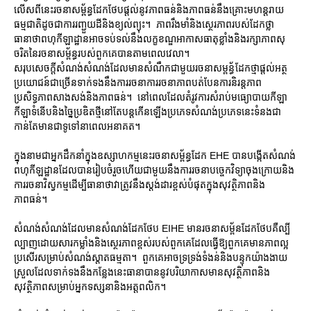
លើសពីនេះរចនាសម្ព័ន្ធដែកថែបផ្តល់នូវភាពធន់និងភាពធន់នឹងគ្រោះមហន្តរាយ
ធម្មជាតិដូចជាការរញ្ជួយដីនិងខ្យល់ព្យុះ។ ភាពរឹងមាំនិងស្ថេរភាពរបស់ដែកថ្លា
ធានាថាពហុកីឡាដ្ឋានអាចទប់ទល់នឹងលក្ខខណ្ឌអាកាសធាតុខ្លាំងនិងរក្សាភាពសុ
ចរិតនៃរចនាសម្ព័ន្ធរបស់ពួកគេបានតាមពេលវេលា។
សរុបសេចក្ដីសំណង់សំណង់ដែលមានសំណឹកជាមួយរចនាសម្ពន្ធ័ដែកថ្មាផ្តល់អត្ថ
ប្រយោជន៍ជាច្រើនទាក់ទងនឹងការរចនាការរចនាភាពបត់បែនការនិរន្តភាព
ប្រសិទ្ធភាពសាងសង់និងភាពធន់។ នៅពេលដែលតំរូវការសំរាប់មធ្យោបាយកីឡា
កីឡាទំនើបនិងច្នៃប្រឌិតថ្មីនៅតែបន្តកើនឡើងប្រភេទសំណង់ប្រភេទនេះទំនងជា
កាន់តែមានជាទូទៅនាពេលអនាគត។
ក្នុងនាមជាអ្នកដឹកនាំក្នុងឧស្សាហកម្មនេះរចនាសម្ព័ន្ធដែក EHE បានបង្កើតសំណង់
ពហុកីឡដ្ឋានដែលបានរៀបចំរួចហើយជាមួយនឹងការរចនាបច្ចេកវិទ្យាចុងក្រោយនិង
ការរចនាវិស្វកម្មដើម្បីធានាថាវាត្រូវនឹងស្តង់ដារខ្ពស់បំផុតក្នុងសុវត្ថិភាពនិង
ភាពធន់។
សំណង់សំណង់ដែលមានសំណង់ដែកថែប EIHE មានរចនាសម្ព័នដែកថែបគឺល្បី
ល្បាញដោយសារកម្លាំងនិងស្ថេរភាពខ្ពស់របស់ពួកគេដែលធ្វើឱ្យពួកគេមានភាពល្អ
ប្រសើរសម្រាប់សំណង់ស្តាតធម្មតា។ ពួកគេអាចទ្រទ្រង់ទំងន់និងបន្ទុកយ៉ាងងាយ
ស្រួលដែលទាក់ទងនឹងកន្លែងនេះធានាបាននូវបរិយាកាសមានសុវត្ថិភាពនិង
សុវត្ថិភាពសម្រាប់អ្នកទស្សនានិងអត្តពលិក។