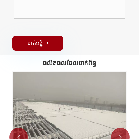
ដាក់ស្នើ

ផលិតផលដែលពាក់ព័ន្ធ

