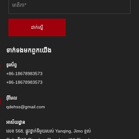
ដាក់ស្នើ
ទាក់ទង​មក​ពួក​យើង
ទូរស័ព្ទ
+86-18678983573
+86-18678983573
អ៊ីមែល
qdehss@gmail.com
អាស័យដ្ឋាន
លេខ 568, ផ្លូវថ្នាក់ទីមួយរបស់ Yanqing, Jimo ខ្ពស់