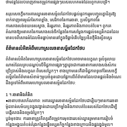
ថាមវន្តដែលបំពេញតាមតម្រូវការផ្សេងៗរបស់សហគមន៍ដែលពួកគេបម្រើ។
សរុបសេចក្ដីមកអគារល្ខោនរចនាសម្ព័លដែកថែបផ្តល់នូវការរួមបញ្ចូលគ្នាដ៏គួរឱ្យ
ទាក់ទាញអារម្មណ៍នៃភាពខ្លាំង, សេរីភាពនៃការរចនា, ប្រសិទ្ធភាពនៃ
ការសាងសង់ឧឃទេសស្វាង, និរន្តរភាព, និរន្តរភាពនិងភាពបត់បែន។ ពួកគេ
តំណាងឱ្យអនាគតនៃការសាងសង់ទីកន្លែងនៃការសម្តែងការផ្តល់ទស្សនិកជនដែល
មានបទពិសោធន៍ដែលមិនធ្លាប់មាននៅក្នុងទីធ្លាទំនើបច្នៃប្រឌិតថ្មីនិងស្ថិតស្ថេរ
ព័ត៌មានលំអិតអំពីមហោស្រពរចនាសម្ព័នដែកថែប
ព័ត៌មានលំអិតនៃមហោស្រពរចនាសម្ព័នដែកថែបអាចមានលក្ខណៈទូលំទូលាយ
ណាស់ដែលគ្របដណ្ដប់លើទិដ្ឋភាពផ្សេងៗគ្នាដូចជាការរចនាការសាងសង់សំភារៈ
ប្រើប្រាស់និងលក្ខណៈពិសេសប្លែកៗ។ ខាងក្រោមនេះគឺជាទិដ្ឋភាពទូទៅនៃសេចក្តី
លម្អិតនៃព័ត៌មានសំខាន់ៗមួយចំនួនដោយផ្អែកលើព័ត៌មានដែលបានផ្តល់និងចំណេះ
ដឹងទូទៅអំពីអគារមហោស្រពរចនាសម្ព័នដែកថែប:
1 ។ រចនានិងគំនិត
●រចនាបថសោភ័ណភាព: អគារល្ខោនរចនាសម្ព័នដែកថែបជារឿយៗមានការរចនា
ម៉ូដទាន់សម័យឬវង្វេងវង្វាន់ដោយប្រើកម្លាំងនិងភាពបត់បែនរបស់ដែកថែបដើម្បី
បង្កើតរាងនិងទម្រង់ប្លែកៗ។
ប្លង់មុខងារ: ការរចនាត្រូវគិតគូរពីតម្រូវការមុខងាររបស់ល្ខោនរួមមានការរៀបចំ
កន្លែងអង្គុយតំបន់តំរុងកន្លែងធ្វើទស្សនកិច្ចកន្លែងខាងក្រោយនិងផ្លូវរង្វង់មូល។