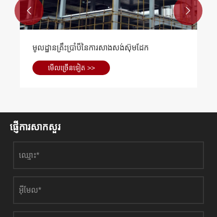


មូលដ្ឋានគ្រឹះប្រាំបីនៃការសាងសង់ស៊ុមដែក
មើល​ច្រើន​ទៀត >>
ផ្ញើការសាកសួរ