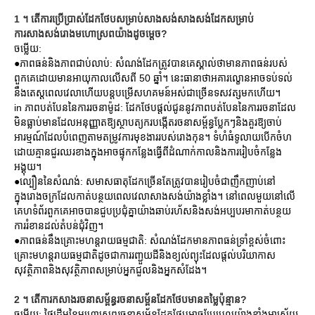
1 ។ តើការប្រើប្រាស់ដែកថែបសម្រាប់សាងសង់សាងសង់ដែកសម្រាប់
ការសាងសង់រោងមហោស្រពយ៉ាងដូចម្តេច?
ចម្លើយ:
●ភាពធន់និងភាពជាប់លាប់: សំណង់ដែកត្រូវបានគេស្គាល់ថាមានភាពធន់របស់
ពួកគេដោយមានអាយុកាលលើសពី 50 ឆ្នាំ។ នេះធានាថាអគារល្ខោនអាចទប់ទល់
នឹងតេស្តពេលវេលាហើយបន្តបម្រើសហគមន៍អស់ជាច្រើនទសវត្សមកហើយ។
in ភាពបត់បែននៃការរចនាម៉ូដ: ដែកថែបផ្តល់ជូននូវភាពបត់បែននៃការរចនាដែល
មិនធ្លាប់មានដែលអនុញ្ញាតឱ្យស្ថាបត្យករបង្កើតរចនាសម្ព័ន្ធប្លែកៗនិងគួរឱ្យចាប់
អារម្មណ៍ដែលបំពេញតាមតម្រូវការមុខងាររបស់រោងកុន។ ទំហំធំទូលាយបើកចំហ
ដោយគ្មានជួរឈរខាងក្នុងអាចផ្ទុកកន្លែងធ្វើពីដំណាក់កាលនិងការរៀបចំកន្លែង
អង្គុយ។
●ល្បឿននៃសំណង់: សមាសធាតុដែកច្រើនតែត្រូវបានរៀបចំជាញឹកញាប់នៅ
ក្នុងរោងចក្រដែលកាត់បន្ថយពេលវេលាសាងសង់យ៉ាងខ្លាំង។ នៅពេលមួយនៅលើ
គេហទំព័រពួកគេអាចបានជួបប្រជុំគ្នាយ៉ាងឆាប់រហ័សនិងសង់អប្បបរមាកាត់បន្ថយ
ការរំខានដល់តំបន់ជុំវិញ។
●ភាពធន់នឹងគ្រោះមហន្តរាយធម្មជាតិ: សំណង់ដែកមានភាពធន់ទ្រាំខ្ពស់ចំពោះ
គ្រោះមហន្តរាយធម្មជាតិដូចជាការរញ្ជួយដីនិងខ្យល់ព្យុះដែលផ្តល់បរិយាកាស
សុវត្ថិភាពនិងសុវត្ថិភាពសម្រាប់អ្នកជួលនិងអ្នកសំដែង។
2 ។ តើការកសាងរចនាសម្ព័ន្ធរចនាសម្ព័នដែកថែបមានតម្លៃប៉ុន្មាន?
ចម្លើយ: ថ្លៃដើមនៃមហោស្រពរចនាសម្ព័នដែកថែបអាចប្រែប្រួលយ៉ាងខ្លាំងអាស្រ័យ