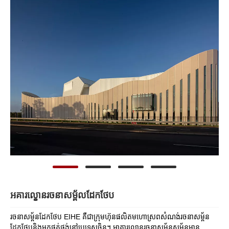
អគារល្ខោនរចនាសម្ព័លដែកថែប
រចនាសម្ព័នដែកថែប EIHE គឺជាក្រុមហ៊ុនផលិតមហោស្រពសំណង់រចនាសម្ព័ន
ដែកថែបនិងអ្នកផ្គត់ផ្គង់នៅប្រទេសចិន។ អាគារល្ខោនរចនាសម្ព័នសម្ព័នមាន