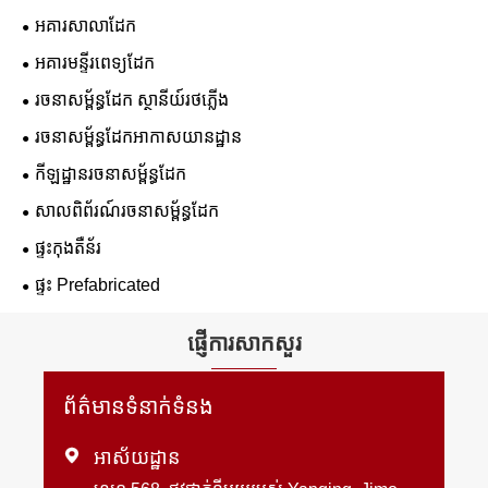
អគារសាលាដែក
អគារមន្ទីរពេទ្យដែក
រចនាសម្ព័ន្ធដែក ស្ថានីយ៍រថភ្លើង
រចនាសម្ព័ន្ធដែកអាកាសយានដ្ឋាន
កីឡដ្ឋានរចនាសម្ព័ន្ធដែក
សាលពិព័រណ៍រចនាសម្ព័ន្ធដែក
ផ្ទះកុងតឺន័រ
ផ្ទះ Prefabricated
ផ្ញើការសាកសួរ
ព័ត៌មានទំនាក់ទំនង

អាស័យដ្ឋាន