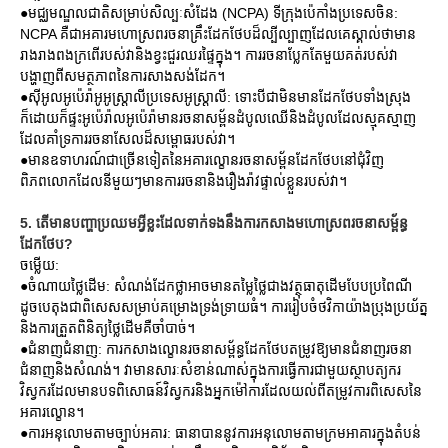
●មជ្ឈមណ្ឌលជាតិសម្រាប់សិល្បៈសំដែង (NCPA) ទីក្រុងប៉េកាំងប្រទេសចិន:
NCPA គឺជាអគារមហោស្រពរចនាគ្រឹះដែកថែបដ៏ល្បីល្បាញដែលគេស្គាល់ថាមាន
រាងរាងពងក្រពើរបស់វានិងខ្វះជួរឈរផ្ទៃក្នុង។ ការរចនាប្លែកតែមួយគត់របស់វា
បង្ហាញពីសមត្ថភាពនៃការសាងសង់ដែក។
●ស៊ីអូលអូប៉េរ៉ាអូអូស្រ្តាលីប្រទេសអូស្ត្រាលី: ទោះបីជាមិនមានដែកថែបទាំងស្រុង
ក៏ដោយក៏ផ្ទះអូប៉េរ៉ាលអូប៉េរ៉ាមានរចនាសម្ព័នដំបូលឈើនិងដំបូលដែលស្មុគស្មាញ
ដែលគាំទ្រការរចនាសែលដ៏សម្ពោធរបស់វា។
●មានឧទាហរណ៍ជាច្រើនទៀតនៃអគារល្ខោនរចនាសម្ព័នដែកថែបនៅជុំវិញ
ពិភពលោកដែលនីមួយៗមានការរចនានិងរឿងរ៉ាវផ្ទាល់ខ្លួនរបស់វា។
5. តើមានបញ្ហាប្រឈមអ្វីខ្លះដែលទាក់ទងនឹងការកសាងមហោស្រពរចនាសម្ព័ន្ធ
ដែកថែប?
ចម្លើយ:
●ចំណាយថ្លៃដើម: សំណង់ដែកថ្លាអាចមានតម្លៃថ្លៃជាងវត្ថុធាតុដើមបែបប្រពៃណី
ដូចបេតុងជាពិសេសសម្រាប់គម្រោងទ្រង់ទ្រាយធំ។ ការរៀបចំថវិកាយ៉ាងប្រុងប្រយ័ត្ន
និងការត្រួតពិនិត្យថ្លៃដើមគឺចាំបាច់។
●ជំនាញជំនាញ: ការកសាងល្ខោនរចនាសម្ព័ន្ធដែកថែបតម្រូវឱ្យមានជំនាញរចនា
ជំនាញនិងសំណង់។ វាមានសារៈសំខាន់ណាស់ក្នុងការធ្វើការជាមួយស្ថាបត្យករ
វិស្វករដែលមានបទពិសោធន៍វិស្វករនិងអ្នកម៉ៅការដែលយល់ពីតម្រូវការពិសេសនៃ
អគារល្ខោន។
●ការអនុលោមតាមច្បាប់អគារ: ធានាបាននូវការអនុលោមតាមក្រមអាគារក្នុងតំបន់