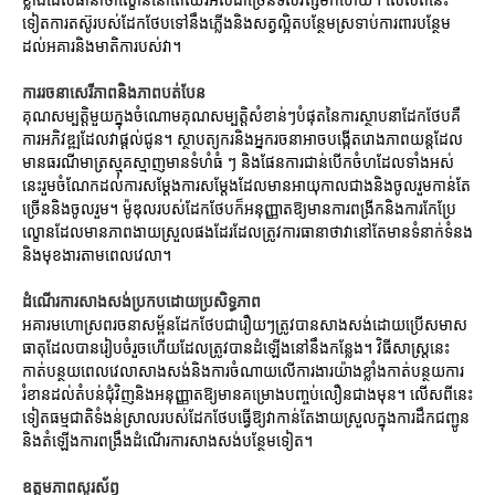
ទៀតការតស៊ូរបស់ដែកថែបទៅនឹងភ្លើងនិងសត្វល្អិតបន្ថែមស្រទាប់ការពារបន្ថែម
ដល់អគារនិងមាតិការបស់វា។
ការរចនាសេរីភាពនិងភាពបត់បែន
គុណសម្បត្តិមួយក្នុងចំណោមគុណសម្បត្តិសំខាន់ៗបំផុតនៃការស្ថាបនាដែកថែបគឺ
ការអភិវឌ្ឍដែលវាផ្តល់ជូន។ ស្ថាបត្យករនិងអ្នករចនាអាចបង្កើតរោងភាពយន្តដែល
មានធរណីមាត្រស្មុគស្មាញមានទំហំធំ ៗ និងផែនការជាន់បើកចំហដែលទាំងអស់
នេះរួមចំណែកដល់ការសម្តែងការសម្តែងដែលមានអាយុកាលជាងនិងចូលរួមកាន់តែ
ច្រើននិងចូលរួម។ ម៉ូឌុលរបស់ដែកថែបក៏អនុញ្ញាតឱ្យមានការពង្រីកនិងការកែប្រែ
ល្ខោនដែលមានភាពងាយស្រួលផងដែរដែលត្រូវការធានាថាវានៅតែមានទំនាក់ទំនង
និងមុខងារតាមពេលវេលា។
ដំណើរការសាងសង់ប្រកបដោយប្រសិទ្ធភាព
អគារមហោស្រពរចនាសម្ព័នដែកថែបជារឿយៗត្រូវបានសាងសង់ដោយប្រើសមាស
ធាតុដែលបានរៀបចំរួចហើយដែលត្រូវបានដំឡើងនៅនឹងកន្លែង។ វិធីសាស្រ្តនេះ
កាត់បន្ថយពេលវេលាសាងសង់និងការចំណាយលើការងារយ៉ាងខ្លាំងកាត់បន្ថយការ
រំខានដល់តំបន់ជុំវិញនិងអនុញ្ញាតឱ្យមានគម្រោងបញ្ចប់លឿនជាងមុន។ លើសពីនេះ
ទៀតធម្មជាតិទំងន់ស្រាលរបស់ដែកថែបធ្វើឱ្យវាកាន់តែងាយស្រួលក្នុងការដឹកជញ្ជូន
និងតំឡើងការពង្រឹងដំណើរការសាងសង់បន្ថែមទៀត។
ឧត្តមភាពសូរស័ព្ទ