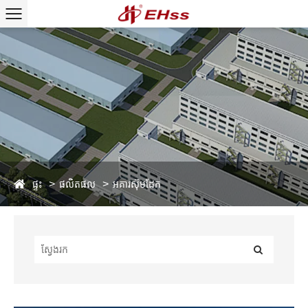
ផ្ទះ
ផលិតផល
អគារស៊ុមដែក