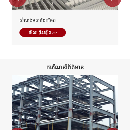
សំណង់អគារដែកថែប
មើល​ច្រើន​ទៀត >>
ការណែនាំព័ត៌មាន