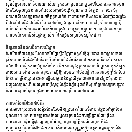
សូរស័ព្ទមានសារៈសំខាន់ណាស់នៅក្នុងមហោស្រពណាមួយហើយអគាររចនាសម្ព័ន
ដែកថែបផ្តល់ជូនឱកាសពិសេសសម្រាប់បង្កើនគុណភាពសំឡេង។ ការយកចិត្ត
ទុកដាក់ពិសេសត្រូវបានយកចិត្តទុកដាក់ចំពោះការរចនានិងសាងសង់ជញ្ជាំងជញ្ជាំង
ពិដានពិដាននិងជាន់ដើម្បីធានាថាសំឡេងត្រូវបានចែកចាយនៅទូទាំងសាលប្រជុំ
ហើយសំលេងរំខានដែលមិនចង់បានត្រូវបានបង្រួមអប្បបរមា។ លទ្ធផលនេះទទួល
បានបទពិសោធន៍សំឡេងច្បាស់កាន់តែច្រើនសម្រាប់ទស្សនិកជន។
និរន្តរភាពនិងផលប៉ះពាល់បរិស្ថាន
ដែកថែបគឺជាសម្ភារៈដែលអាចកែច្នៃឡើងវិញបានខ្ពស់ធ្វើឱ្យអគារមហោស្រពរចនា
គ្រឹះរចនាសម្ព័នដែកថែបដែលមិនប៉ះពាល់ដល់បរិស្ថានជាងសមភាគីរបស់ពួកគេ។
លើសពីនេះទៀតការប្រើប្រាស់សំភារៈនិងការអនុវត្តប្រកបដោយនិរន្តរភាពក្នុងកំឡុង
ពេលសាងសង់អាចកាត់បន្ថយការធ្វើឱ្យកាបូនបានថែមទៀត។ រចនាសម្ព័ន្ធដែកថែប
ទំនើបជាច្រើនត្រូវបានរចនាឡើងជាមួយនឹងប្រសិទ្ធភាពថាមពលនៅក្នុងចិត្តដោយ
បញ្ចូលលក្ខណៈពិសេសដូចជាអ៊ីសូឡង់ភ្លើងបំភ្លឺធម្មជាតិនិងប្រព័ន្ធហាសត្រសង្គ្រោះ
ដែលមានប្រសិទ្ធភាពក្នុងការកាត់បន្ថយការប្រើប្រាស់ថាមពល។
ភាពបត់បែននិងអាដាប់ធ័រ
អគារមហោស្រពរចនាសម្ព័នដែកថែបមិនត្រូវបានកំណត់ចំពោះកន្លែងសម្តែងបែប
បុរាណទេ។ ពួកគេអាចត្រូវបានកែសម្រួលឱ្យសមនឹងការប្រើប្រាស់ជាច្រើនរួម
មានសាលប្រគុំតន្ត្រីផ្ទះល្ខោនអូប៉េរ៉ាមជ្ឈមណ្ឌលព្រឹត្តិការណ៍ពហុភាគីនិង
សូម្បីតែស្ថាប័នអប់រំផងដែរ។ ភាពបត់បែននេះអនុញ្ញាតឱ្យបង្កើតចន្លោះប្លែកៗនិង