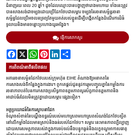
ជំនាញរយៈពេល 20 ឆ្នាំ។ ដូចដែលឈ្មោះបានបង្ហាញថារោងមហោឃៈទាំងនេះត្រូវ
បានសាងសង់ជាចម្បងដោយប្រើដែកថែបជាសម្ភារៈចម្បងនៃរចនាសម្ព័ន្ធរចនា
សម្ព័ន្ធដែលប្រើអចលនទ្រព្យតែមួយគត់របស់ខ្លួនដើម្បីបង្កើតកន្លែងដំណើរការដ៏ធំ
ទូលាយនិងមានចន្លោះប្រហោងយូរអង្វែង។
ផ្ញើការសាកសួរ
Facebook
X
WhatsApp
Pinterest
LinkedIn
Share
ការ​ពិពណ៌នា​ពី​ផលិតផល
អគាររចនាសម្ព័នដែកថែបរបស់ក្រុមហ៊ុន EIHE តំណាងឱ្យអនាគតនៃ
ការសាងសង់ទីកន្លែងក្នុងការងារ។ ពួកគេផ្តល់ជូននូវការរួមបញ្ចូលគ្នានៃកម្លាំងការ
រចនាភាពបត់បែនការកសាងប្រសិទ្ធភាពឧត្តមភាពសូរស័ព្ទភាពឧត្ដមភាពនិង
អាដាប់ធ័រដែលមិនត្រូវគ្នាដោយសម្ភារៈផ្សេងទៀត។
អត្ថប្រយោជន៍នៃការស្ថាបនាដែក
ចំណុចសំខាន់នៃបណ្តឹងឧទ្ធរណ៍របស់មហោស្រពមហោស្រពសំណង់ដែកថែបស្ថិត
នៅលើកម្លាំងដែលមានស្រាប់និងធន់របស់ដែកថែប។ សម្ភារៈនេះមានភាពល្បីល្បាញ
ដោយសារសមត្ថភាពរបស់វាក្នុងការទប់ទល់នឹងបន្ទុកធ្ងន់និងលក្ខខណ្ឌអាកាសធាតុ
ខ្លាំងដែលធានាថាល្ខោននៅតែឈរអស់ជាច្រើនទសវត្សមកហើយ។ លើសពីនេះ