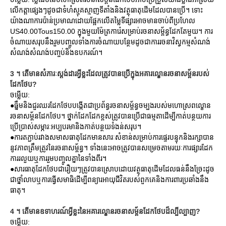
លើកត្តាផ្សេងៗដូចជាទំហំស្មុគស្មាញទីតាំងនិងវត្ថុធាតុដើមដែលបានប្រើ។ ទោះ
យ៉ាងណាការប៉ាន់ប្រមាណដោយផ្អែកលើតម្លៃទីផ្សារអាចមានចាប់ពីប្រហែល
US40.00Tous150.00 ក្នុងមួយម៉ែត្រការ៉េសម្រាប់រចនាសម្ព័ន្ធដែកតែមួយ។ ការ
ចំណាយសរុបនឹងរួមបញ្ចូលទាំងការចំណាយបន្ថែមដូចជាការរចនាវិស្វកម្មសំណង់
សំណង់សំណង់បញ្ចប់និងឧបករណ៍។
3 ។ តើមានសំភារៈស្តង់ដារអ្វីខ្លះដែលត្រូវបានប្រើក្នុងអគារល្ខោនរចនាសម្ព័នរបស់
ដែកថែប?
ចម្លើយ:
●ធ្នឹមនិងជួរឈរដែកថែបបង្កើតជាប្រព័ន្ធរចនាសម្ព័ន្ធចម្បងរបស់មហោស្រពល្ខោន
រចនាសម្ព័នដែកថែប។ ថ្នាក់ដែកដែកខ្ពស់ត្រូវបានប្រើជាធម្មតាដើម្បីកាត់បន្ថយការ
ប្រើប្រាស់សម្ភារៈអប្បបរមានិងកាត់បន្ថយទំងន់សរុប។
●ការតភ្ជាប់រវាងសមាសធាតុដែកមានសារៈសំខាន់សម្រាប់ការផ្ទេរបន្ទុកនិងរក្សាបាន
នូវភាពត្រឹមត្រូវនៃរចនាសម្ព័ន្ធ។ ទាំងនេះអាចត្រូវបានសម្រេចតាមរយៈការផ្សារដែក
ការរលួយឬការរួមបញ្ចូលគ្នានៃទាំងពីរ។
●សារធាតុដែកថែបជារឿយៗត្រូវបានស្រោបដោយវត្ថុធាតុដើមដែលធន់នឹងច្រែះដូច
ជាថ្នាំលាបឬការធ្វើសមាធិដើម្បីពន្យារអាយុជីវិតរបស់ពួកគេនិងការពារប្រឆាំងនឹង
ធាតុ។
4 ។ តើមានឧទាហរណ៍អ្វីខ្លះនៃអគារល្ខោនរចនាសម្ព័នដែកថែបដ៏ល្បីល្បាញ?
ចម្លើយ: