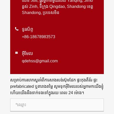
លេខ 568, ផ្លូវថ្នាក់ទីមួយរបស់ Yanqing, Jimo
ខ្ពស់ Zinh, ទីក្រុង Qingdao, Shandong ខេត្ត
Shandong, ប្រទេសចិន

ទូរស័ព្ទ
+86-18678983573
អ៊ីមែល

qdehss@gmail.com
សម្រាប់ការសាកសួរអំពីការសាងសង់ស៊ុមដែក ផ្ទះកុងតឺន័រ ផ្ទះ
prefabricated ឬតារាងតម្លៃ សូមទុកអ៊ីមែលរបស់អ្នកមកយើងខ្ញុំ
ហើយយើងនឹងទាក់ទងទៅក្នុងរយៈពេល 24 ម៉ោង។