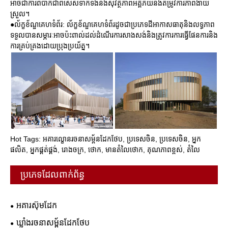
អាចជាការពិបាកជាពិសេសទាក់ទងនឹងសុវត្ថិភាពអគ្គិភ័យនិងតម្រូវការភាពងាយ
ស្រួល។
●ល័ក្ខខ័ណ្ឌគេហទំព័រ: ល័ក្ខខ័ណ្ឌគេហទំព័រដូចជាប្រភេទដីអាកាសធាតុនិងលទ្ធភាព
ទទួលបានសម្ភារៈអាចប៉ះពាល់ដល់ដំណើរការសាងសង់និងត្រូវការការធ្វើផែនការនិង
ការគ្រប់គ្រងដោយប្រុងប្រយ័ត្ន។
Hot Tags: អគារល្ខោនរចនាសម្ព័នដែកថែប, ប្រទេសចិន, ប្រទេសចិន, អ្នក
ផលិត, អ្នកផ្គត់ផ្គង់, រោងចក្រ, ថោក, មានតំលៃថោក, គុណភាពខ្ពស់, តំលៃ
ប្រភេទដែលពាក់ព័ន្ធ
អគារស៊ុមដែក
ឃ្លាំងរចនាសម្ព័នដែកថែប