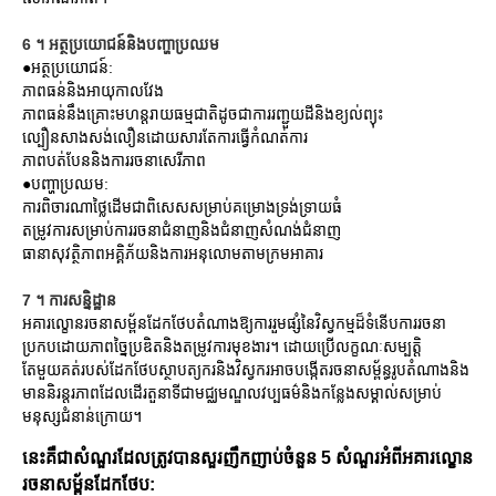
6 ។ អត្ថប្រយោជន៍និងបញ្ហាប្រឈម
●អត្ថប្រយោជន៍:
ភាពធន់និងអាយុកាលវែង
ភាពធន់នឹងគ្រោះមហន្តរាយធម្មជាតិដូចជាការរញ្ជួយដីនិងខ្យល់ព្យុះ
ល្បឿនសាងសង់លឿនដោយសារតែការធ្វើកំណត់ការ
ភាពបត់បែននិងការរចនាសេរីភាព
●បញ្ហាប្រឈម:
ការពិចារណាថ្លៃដើមជាពិសេសសម្រាប់គម្រោងទ្រង់ទ្រាយធំ
តម្រូវការសម្រាប់ការរចនាជំនាញនិងជំនាញសំណង់ជំនាញ
ធានាសុវត្ថិភាពអគ្គិភ័យនិងការអនុលោមតាមក្រមអាគារ
7 ។ ការសន្និដ្ឋាន
អគារល្ខោនរចនាសម្ព័នដែកថែបតំណាងឱ្យការរួមផ្សំនៃវិស្វកម្មដ៏ទំនើបការរចនា
ប្រកបដោយភាពច្នៃប្រឌិតនិងតម្រូវការមុខងារ។ ដោយប្រើលក្ខណៈសម្បត្តិ
តែមួយគត់របស់ដែកថែបស្ថាបត្យករនិងវិស្វករអាចបង្កើតរចនាសម្ព័ន្ធរូបតំណាងនិង
មាននិរន្តរភាពដែលដើរតួនាទីជាមជ្ឈមណ្ឌលវប្បធម៌និងកន្លែងសម្គាល់សម្រាប់
មនុស្សជំនាន់ក្រោយ។
នេះគឺជាសំណួរដែលត្រូវបានសួរញឹកញាប់ចំនួន 5 សំណួរអំពីអគារល្ខោន
រចនាសម្ព័នដែកថែប: