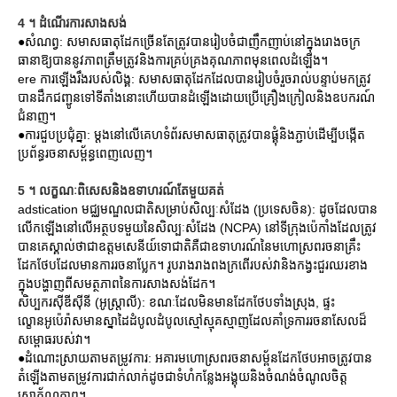
4 ។ ដំណើរការសាងសង់
●សំណព្វ: សមាសធាតុដែកច្រើនតែត្រូវបានរៀបចំជាញឹកញាប់នៅក្នុងរោងចក្រ
ធានាឱ្យបាននូវភាពត្រឹមត្រូវនិងការគ្រប់គ្រងគុណភាពមុនពេលដំឡើង។
ere ការឡើងរឹងរបស់លិង្គ: សមាសធាតុដែកដែលបានរៀបចំរួចរាល់បន្ទាប់មកត្រូវ
បានដឹកជញ្ជូនទៅទីតាំងនោះហើយបានដំឡើងដោយប្រើគ្រឿងក្រៀលនិងឧបករណ៍
ជំនាញ។
●ការជួបប្រជុំគ្នា: ម្តងនៅលើគេហទំព័រសមាសធាតុត្រូវបានផ្គុំនិងភ្ជាប់ដើម្បីបង្កើត
ប្រព័ន្ធរចនាសម្ព័ន្ធពេញលេញ។
5 ។ លក្ខណៈពិសេសនិងឧទាហរណ៍តែមួយគត់
adstication មជ្ឈមណ្ឌលជាតិសម្រាប់សិល្បៈសំដែង (ប្រទេសចិន): ដូចដែលបាន
លើកឡើងនៅលើអត្ថបទមួយនៃសិល្បៈសំដែង (NCPA) នៅទីក្រុងប៉េកាំងដែលត្រូវ
បានគេស្គាល់ថាជាឧត្តមសេនីយ៍ទោជាតិគឺជាឧទាហរណ៍នៃមហោស្រពរចនាគ្រឹះ
ដែកថែបដែលមានការរចនាប្លែក។ រូបរាងរាងពងក្រពើរបស់វានិងកង្វះជួរឈរខាង
ក្នុងបង្ហាញពីសមត្ថភាពនៃការសាងសង់ដែក។
សិប្បករស៊ីឌីស៊ីនី (អូស្រ្តាលី): ខណៈដែលមិនមានដែកថែបទាំងស្រុង, ផ្ទះ
ល្ខោនអូប៉េរ៉ាសមានស្នាដៃដំបូលដំបូលស្មៅស្មុគស្មាញដែលគាំទ្រការរចនាសែលដ៏
សម្ពោធរបស់វា។
●ដំណោះស្រាយតាមតម្រូវការ: អគារមហោស្រពរចនាសម្ព័នដែកថែបអាចត្រូវបាន
តំឡើងតាមតម្រូវការជាក់លាក់ដូចជាទំហំកន្លែងអង្គុយនិងចំណង់ចំណូលចិត្ត
សោភ័ណភាព។