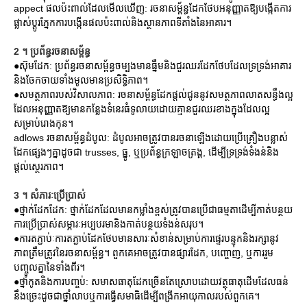
appect ផលប៉ះពាល់ដែលមើលឃើញ: រចនាសម្ព័ន្ធដែកថែបអនុញ្ញាតឱ្យបង្កើតការ
ផ្លាស់ប្តូរភ្នែកការបង្កើនផលប៉ះពាល់និងស្ថានភាពទីតាំងនៃអាគារ។
2 ។ ប្រព័ន្ធរចនាសម្ព័ន្ធ
●ស៊ុមដែក: ប្រព័ន្ធរចនាសម្ព័ន្ធចម្បងមានធ្នឹមនិងជួរឈរដែកថែបដែលទ្រទ្រង់អាគារ
និងចែកចាយទាំងមូលមានប្រសិទ្ធិភាព។
●សមត្ថភាពរបស់វិសាលភាព: រចនាសម្ព័ន្ធដែកផ្តល់ជូននូវសមត្ថភាពលាតសន្ធឹងល្អ
ដែលអនុញ្ញាតឱ្យមានកន្លែងទំនេរធំទូលាយដោយគ្មានជួរឈរខាងក្នុងដែលល្អ
សម្រាប់រោងកុន។
adlows រចនាសម្ព័ន្ធដំបូល: ដំបូលអាចត្រូវបានរចនាឡើងដោយប្រើគ្រឿងបន្លាស់
ដែកផ្សេងៗគ្នាដូចជា trusses, ធ្នូ, ឬប្រព័ន្ធក្រឡាចត្រង្គ, ដើម្បីទ្រទ្រង់ទំងន់និង
ផ្តល់ស្ថេរភាព។
3 ។ សំភារៈប្រើប្រាស់
●ថ្នាក់ដែកដែក: ថ្នាក់ដែកដែលមានកម្លាំងខ្ពស់ត្រូវបានប្រើជាធម្មតាដើម្បីកាត់បន្ថយ
ការប្រើប្រាស់សម្ភារៈអប្បបរមានិងកាត់បន្ថយទំងន់សរុប។
●ការតភ្ជាប់ៈការតភ្ជាប់ដែកថែបមានសារៈសំខាន់សម្រាប់ការផ្ទេរបន្ទុកនិងរក្សានូវ
ភាពត្រឹមត្រូវនៃរចនាសម្ព័ន្ធ។ ពួកគេអាចត្រូវបានផ្សារដែក, បញ្ចោញ, ឬការរួម
បញ្ចូលគ្នានៃទាំងពីរ។
●ថ្នាំកូតនិងការបញ្ចប់: សមាសធាតុដែកច្រើនតែស្រោបដោយវត្ថុធាតុដើមដែលធន់
នឹងច្រេះដូចជាថ្នាំលាបឬការធ្វើសមាធិដើម្បីពង្រីកអាយុកាលរបស់ពួកគេ។