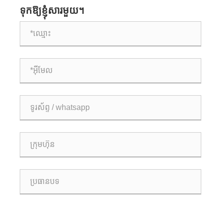
ទុកឱ្យខ្ញុំសារមួយ។