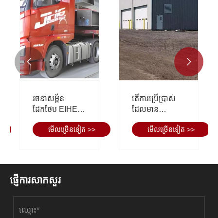


ការវិភាគនិន្នាការ
តើការសាងសង់
អភិវឌ្ឍន៍ឧស្សាហ
ស៊ុមដែកទម្ងន់
កម្មរចនាសម្ព័ន
6,750 តោន នៃ
មើល​ច្រើន​ទៀត >>
មើល​ច្រើន​ទៀត >>
ដែកថែប
មជ្ឈមណ្ឌលជាតិ
សម្រាប់ការសម្តែង
សិល្បៈ សម្រេច
បានដោយ
របៀបណា?
ផ្ញើការសាកសួរ