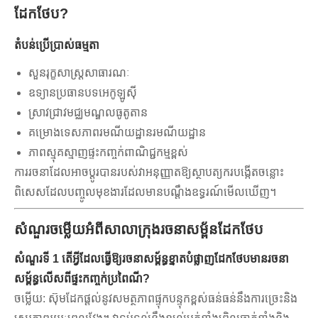
ដែកថែប?
តំបន់ប្រើប្រាស់ធម្មតា
សួនរុក្ខសាស្ត្រសាធារណៈ
ឧទ្យានប្រធានបទអេកូឡូស៊ី
ស្រាវជ្រាវមជ្ឈមណ្ឌលធូតូតាន
គម្រោងទេសភាពរមណីយដ្ឋានរមណីយដ្ឋាន
ភាពស្មុគស្មាញផ្ទះកញ្ចក់ពាណិជ្ជកម្មខ្ពស់
ការរចនាដែលអាចប្តូរបានរបស់វាអនុញ្ញាតឱ្យស្ថាបត្យករបង្កើតចន្លោះ
ពិសេសដែលបញ្ចូលមុខងារដែលមានបណ្តឹងឧទ្ធរណ៍មើលឃើញ។
សំណួរចម្លើយអំពីសាលាក្រុងរចនាសម្ព័នដែកថែប
សំណួរទី 1 តើអ្វីដែលធ្វើឱ្យរចនាសម្ព័ន្ធខ្នាតបំផ្លាញដែកថែបមានរចនា
សម្ព័ន្ធលើសពីផ្ទះកញ្ចក់ប្រពៃណី?
ចម្លើយ: ស៊ុមដែកផ្តល់នូវសមត្ថភាពផ្ទុកបន្ទុកខ្ពស់ធន់ធន់នឹងការច្រេះនិង