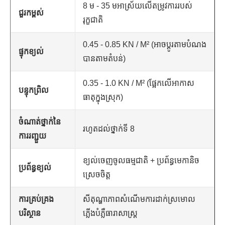
8 ម - 35 មអាស្រ័យលើតម្រូវការរបស់
ជួរកម្ពស់
រុក្ខជាតិ
0.45 - 0.85 KN / M² (អាចប្ដូរតាមបំណង
ផ្ទុកខ្យល់
បានតាមតំបន់)
0.35 - 1.0 KN / M² (ផ្អែកលើអាកាស
បន្ទុកព្រិល
ធាតុក្នុងស្រុក)
ចំណាត់ថ្នាក់នៃ
រហូតដល់ថ្នាក់ទី 8
ការរញ្ជួយ
ខ្យល់ចេញចូលធម្មជាតិ + ប្រព័ន្ធមេកានិច
ប្រព័ន្ធខ្យល់
ស្រេចចិត្ត
ការគ្រប់គ្រង
សីតុណ្ហាភាពសំណើមការដាក់ស្រមោល
បរិស្ថាន
ភ្លើងបំភ្លឺធារាសាស្ត្រ