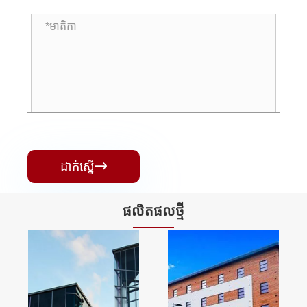
ដាក់ស្នើ

ផលិតផល​ថ្មី