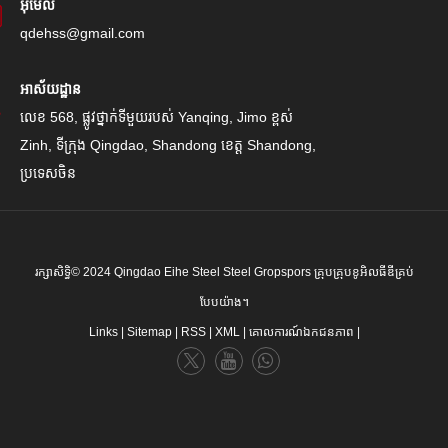
អ៊ីមែល
qdehss@gmail.com
អាស័យដ្ឋាន
លេខ 568, ផ្លូវថ្នាក់ទីមួយរបស់ Yanqing, Jimo ខ្ពស់
Zinh, ទីក្រុង Qingdao, Shandong ខេត្ត Shandong,
ប្រទេសចិន
រក្សាសិទ្ធិ© 2024 Qingdao Eihe Steel Steel Gropspors គ្រុបគ្រុបខូអិលធីឌីគ្រប់
បែបយ៉ាង។
Links
|
Sitemap
|
RSS
|
XML
|
គោលការណ៍ឯកជនភាព
|