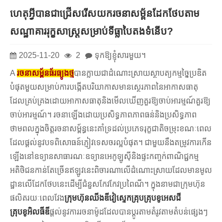
ហេតុអ្វីបានជាជ្រើសរើសយករចនាសម្ព័នដែកថែបតាម
សណ្ឋាគាររុក្ខសាស្ត្រសម្រាប់ទីធ្លាបៃតងទំនើប?
2025-11-20
2
ទុកឱ្យខ្ញុំសារមួយ។
A
រចនាសម្ព័នធ័រធ្យូងថ្ម
បានក្លាយជាដំណោះស្រាយស្ថាបត្យកម្មច្នៃប្រឌិត
បំផុតមួយសម្រាប់ការបង្កើតបរិយាកាសមានស្ថេរភាពនៃអាកាសធាតុ
ដែលគ្រប់គ្រងដោយអាកាសធាតុនិងមើលឃើញគួរឱ្យចាប់អារម្មណ៍គួរឱ្យ
ចាប់អារម្មណ៍។ រចនាឡើងដោយប្រសិទ្ធភាពភាពធន់និងប្រសិទ្ធភាព
ថាមពលក្នុងចិត្តរចនាសម្ព័ន្ធនេះគាំទ្រដល់ប្រភេទរុក្ខជាតិចម្រុះខណៈពេល
ដែលផ្តល់នូវបទពិសោធន៍ភ្ញៀវទេសចរល្អបំផុត។ ជាមួយនឹងតម្រូវការកើន
ឡើងនៅឧទ្យានសាធារណៈឧទ្យានអេកូឡូស៊ីនិងផ្ទះកញ្ចក់ពាណិជ្ជកម្ម
អតិថិជនកាន់តែច្រើនឥឡូវនេះពិចារណាលើដំណោះស្រាយដែលមានមូល
ដ្ឋានលើដែកថែបនេះដើម្បីជំនួសកែវកែវប្រពៃណី។ ក្នុងនាមជាក្រុមហ៊ុន
ផលិតរយៈពេលវែង
ក្រុមហ៊ុនឈីងឌីវៀស្ទេកគ្រុបគ្រុបខូអេសជី
គ្រុបខូអិលធីឌី
ផ្តល់នូវការរចនាម៉ូដដែលបានប្តូរតាមតំរូវតាមតំបន់ផ្សេងៗ