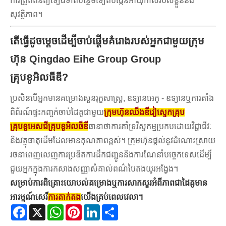
ការត្រួតពិនិត្យទៀងទាត់បន្ថែមទៀតបង្កើនអាយុកាលរបស់ខ្លួននិង
សុវត្ថិភាព។
តើធ្វើដូចម្តេចដើម្បីចាប់ផ្តើមគំរោងរបស់អ្នកជាមួយក្រុម
ហ៊ុន Qingdao Eihe Group Group
គ្រុបខូអិលធីឌី?
ប្រសិនបើអ្នកមានគម្រោងសួនរុក្ខសាស្ត្រ, ឧទ្យានអេកូ - ឧទ្យានឬការតាំង
ពិព័រណ៍ផ្ទះកញ្ចក់ចាប់ដៃគូជាមួយ
ក្រុមហ៊ុនឈីងឌីវៀស្ទេកគ្រុប
គ្រុបខូអេសជីគ្រុបខូអិលធីឌី
ធានាថាការគាំទ្រវិស្វកម្មប្រកបដោយវិជ្ជាជីវៈ
និងវត្ថុធាតុដើមដែលមានគុណភាពខ្ពស់។ ក្រុមហ៊ុនផ្តល់នូវដំណោះស្រាយ
រចនាពេញលេញការប្រឌិតការដឹកជញ្ជូននិងការណែនាំបច្ចេកទេសដើម្បី
ជួយអ្នកក្នុងការកសាងសញ្ញាសំគាល់ពណ៌បៃតងយូរអង្វែង។
សម្រាប់ការពិគ្រោះយោបល់គម្រោងឬការសាកសួរអំពីភាពជាដៃគូមាន
អារម្មណ៍សេរី
ការតាក់តង
យើងគ្រប់ពេលវេលា។
Facebook
X
WhatsApp
Pinterest
LinkedIn
Share