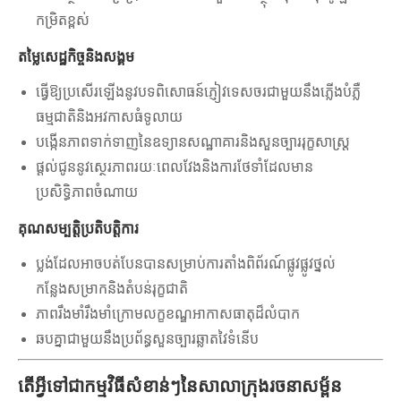
កម្រិតខ្ពស់
តម្លៃសេដ្ឋកិច្ចនិងសង្គម
ធ្វើឱ្យប្រសើរឡើងនូវបទពិសោធន៍ភ្ញៀវទេសចរជាមួយនឹងភ្លើងបំភ្លឺ
ធម្មជាតិនិងអវកាសធំទូលាយ
បង្កើនភាពទាក់ទាញនៃឧទ្យានសណ្ឋាគារនិងសួនច្បាររុក្ខសាស្ត្រ
ផ្តល់ជូននូវស្ថេរភាពរយៈពេលវែងនិងការថែទាំដែលមាន
ប្រសិទ្ធិភាពចំណាយ
គុណសម្បត្តិប្រតិបត្តិការ
ប្លង់ដែលអាចបត់បែនបានសម្រាប់ការតាំងពិព័រណ៍ផ្លូវផ្លូវថ្នល់
កន្លែងសម្រាកនិងតំបន់រុក្ខជាតិ
ភាពរឹងមាំរឹងមាំក្រោមលក្ខខណ្ឌអាកាសធាតុដ៏លំបាក
ឆបគ្នាជាមួយនឹងប្រព័ន្ធសួនច្បារឆ្លាតវៃទំនើប
តើអ្វីទៅជាកម្មវិធីសំខាន់ៗនៃសាលាក្រុងរចនាសម្ព័ន