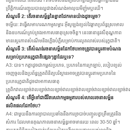
ស្ថេរភាពរយៈពេលវែង។ វាទប់ទល់នឹងខ្យល់បក់ខ្លាំងព្រិលធ្លាក់ខ្លាំងនិង
ព្រឹត្តិការណ៍រញ្ជួយបានល្អជាងសំណង់អាលុយមីញ៉ូមឬឈើ។
សំណួរទី 2: តើរចនាសម្ព័ន្ធនៃខ្នាតដែកមានយ៉ាងដូចម្តេច?
ចម្លើយ: វាធ្វើសមាហរណកម្មសម្ភារៈអ៊ីសូឡង់ខ្យល់វៃឆ្លាតប្រព័ន្ធស្រមោល
និងឧបករណ៍គ្រប់គ្រងអាកាសធាតុស្រេចចិត្ត។ នេះធានានូវសីតុណ្ហភាព
មានស្ថេរភាពសំណើមនិងភ្លើងបំភ្លឺសម្រាប់ការលូតលាស់របស់រុក្ខជាតិ។
សំណួរទី 3: តើសំណង់រចនាសម្ព័នដែកថែបអាចត្រូវបានប្ដូរតាមបំណង
សម្រាប់ប្រភេទរុក្ខជាតិផ្សេងៗគ្នាដែរឬទេ?
A3: បាទ។ កត្តាដូចជាកម្ពស់ប្រភេទ, ប្រភេទនៃការក្រឡាប់, របៀបខ្យល់
ចេញចូលនិងប្រព័ន្ធត្រួតពិនិត្យបរិស្ថានអាចត្រូវបានប្ដូរតាមប្រភេទនៃ
ប្រភេទរុក្ខជាតិដូចជាអាកាសធាតុ
ត្រូពិកវាលខ្សាច់វាលខ្សាច់វាលខ្សាច់វាលខ្សាច់វាលខ្សាច់វាលខ្សាច់វាលខ្សាច់វ
សំណួរទី 4: តើអ្វីទៅជាជីវិតសេវាកម្មធម្មតារបស់សាលរចនាសម្ព័ន
ផលិតផលដែកថែប?
A4: ជាមួយនឹងការព្យាបាលប្រឆាំងនឹងការច្របាច់បញ្ចូលគ្នាត្រឹមត្រូវនិង
សំភារៈដែលមានគុណភាពរចនាសម្ព័ន្ធអាចមានរយៈពេល 30-50 ឆ្នាំ។