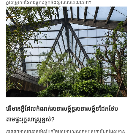
គ្នាតម្រូវការនៃការផ្ទុកបន្ទុកនិងស្ទីលសោភ័ណភាព។
តើមានអ្វីដែលកំណត់រចនាសម្ព័ន្ធរចនាសម្ព័នដែកថែប
តាមផ្ទះរុក្ខសាស្ត្រខ្ពស់?
ខ្នាតតូចមានរចនាសម្ព័នដែកថែបសមាហរណកម្មបន្ទះក្តារដែកដែលមាន