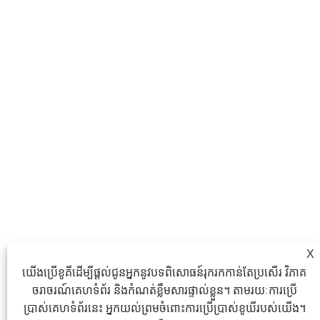
X
យើងប្រើខូគីដើម្បីផ្តល់ជូនអ្នកនូវបទពិសោធន៍រុករកកាន់តែប្រសើរ វិភាគ
ចរាចរណ៍គេហទំព័រ និងកំណត់ខ្លឹមសារផ្ទាល់ខ្លួន។ តាមរយៈការប្រើ
ប្រាស់គេហទំព័រនេះ អ្នកយល់ព្រមចំពោះការប្រើប្រាស់ខូឃីរបស់យើង។