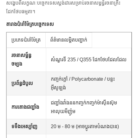
សង្ខេបពីលក្ខណៈបច្ចេកទេសស្តង់ដារសម្រាប់រចនាសម្ពន្ធ័រចនាគ្រឹះ
ដែកថែបធម្មតា។
តារាងប៉ារ៉ាម៉ែត្របច្ចេកទេស
ប្រភេទប៉ារ៉ាម៉ែត្រ
ព័ត៌មានលម្អិតបញ្ជាក់
រចនាសម្ព័ន្ធ
សំណួរទី 235 / Q355 ដែកថែបជែលជែល
ចម្បង
កញ្ចក់ក្តៅ / Polycarbonate / បន្ទះ
ប្រព័ន្ធដំបូល
អ៊ីសូឡង់
ជញ្ជាំងវាំងននកញ្ចក់កញ្ចក់ម៉ាស៊ីនស៊ុម
ការតោងជញ្ជាំង
អាលុយមីញ៉ូម
ទទឹងអេស្ប៉ាញ
20 ម - 80 ម (អាចប្ដូរតាមបំណងបាន)