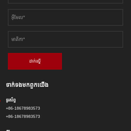
ដាក់ស្នើ
ទាក់ទង​មក​ពួក​យើង
ទូរស័ព្ទ
+86-18678983573
+86-18678983573