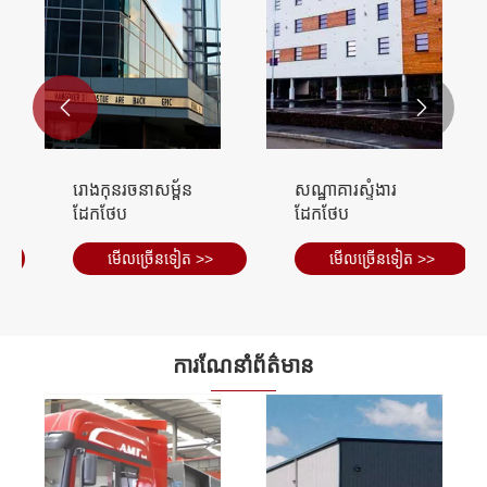


អគារឃ្លាំងស្តុក
អគារឃ្លាំងស្តុកដែក
ទំនិញដែក prefab
មើល​ច្រើន​ទៀត >>
មើល​ច្រើន​ទៀត >>
ការណែនាំព័ត៌មាន