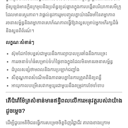
អ៊ីសូឡង់មានក្លិនក្រអូបនិងប្រព័ន្ធខ្យល់ឆ្លាតក្នុងការបង្កើតបរិយាកាសមីក្រូ
ដែលមានស្ថេរភាព។ វាផ្តល់នូវការរួមបញ្ចូលគ្នាយ៉ាងរឹងមាំនៃតម្លាភាព
រចនាសម្ព័ន្ធនិងតម្លាភាពសោភ័ណភាពធ្វើឱ្យវាល្អសម្រាប់អ្នកអភិរក្សដ៏ធំ
និងសួនពិព័រណ៍។
លក្ខណៈសំខាន់ៗ
ស៊ុមដែកថែបខ្ពស់ជាមួយនឹងការព្យាបាលប្រឆាំងនឹងការច្រេះ
ការរចនាទំហំធំសម្រាប់ទំហំផ្ទៃខាងក្នុងដែលមិនមានរចនាសម្ព័ន្ធ
ដំបូលសន្សំថាមពលនិងការប្រឡាក់ជញ្ជាំង
សីតុណ្ហភាពសំណើមនិងភាពឆបគ្នានៃការត្រួតពិនិត្យពន្លឺ
អាយុកាលបម្រើសេវាកម្មយូរជាមួយនឹងតម្រូវការថែទាំទាប
តើប៉ារ៉ាម៉ែត្រសំខាន់មានឥទ្ធិពលលើការអនុវត្តរបស់វាយ៉ាង
ដូចម្តេច?
ដើម្បីជួយអតិថិជនធ្វើការសម្រេចចិត្តទិញវិជ្ជាជីវៈតារាងខាងក្រោម