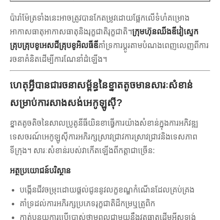
ប៉ារ៉ាម៉ែត្រទាំងនេះអាចត្រូវបានកែតម្រូវដោយផ្អែកលើទំហំគម្រោង
អាកាសធាតុអាកាសធាតុនិងរុក្ខជាតិរុក្ខជាតិ។
ក្រុមហ៊ុនឈីងឌីវៀស្ទេក
គ្រុបគ្រុបខូអេសជីគ្រុបខូអិលធីឌី
គាំទ្រការប្តូរតាមបំណងពេញលេញពីការ
រចនាគំនិតដើម្បីការណែនាំដំឡើង។
ហេតុអ្វីបានជារចនាសម្ព័ន្ធនៃខ្នាតតូចមានសារៈសំខាន់
សម្រាប់ការសាងសង់អេកូឡូស៊ី?
ខ្នាតតូចតិចនៃសាលប្រូតូនីធីយិនខាធ្វើការយ៉ាងសំខាន់ក្នុងការអភិវឌ្ឍ
ទេសចរណ៍អេកូឡូស៊ីការអភិរក្សស្រាវជ្រាវការស្រាវជ្រាវនិងទេសភាព
ទីក្រុង។ សារៈសំខាន់របស់វាកើតឡើងពីកត្តាជាច្រើន:
អត្ថប្រយោជន៍បរិស្ថាន
បង្កើនជីវចម្រុះដោយផ្តល់ជូននូវលក្ខខណ្ឌកំណើនដែលគ្រប់គ្រង
គាំទ្រដល់ការអភិរក្សប្រភេទរុក្ខជាតិដ៏កម្រឬត្រូពិក
កាត់បន្ថយការប្រើប្រាស់ថាមពលជាមួយនឹងវត្ថុធាតុដើមអ៊ីសូឡង់