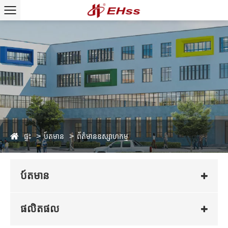
ផ្ទះ
ប៍តមាន
ព័ត៌មានឧស្សាហកម្ម
ប៍តមាន
ផលិតផល