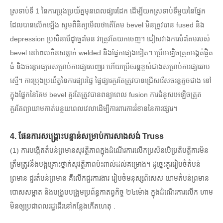
ស្រទាប់ទី 1 នៃការប្រុងប្រយ័ត្នមុនពេលផ្សារដែក ដើម្បីយកស្រទាប់ទីមួយនៃផ្នែក
ដែលបានលើកឡើង សូមពិនិត្យមើលថាតើគែម bevel មិនត្រូវបាន fused និង
depression ប្រសិនបើដូច្នេះមែន វាត្រូវតែយកចេញ។ ជៀសវាងការប៉ះគែមរបស់
bevel នៅពេលកិនសន្លាក់ welded និងផ្នែកផ្សេងទៀត។ ប្រើអេឡិចត្រូតអង្កត់ផ្ចិត
ធំ និងចរន្តមធ្យមសម្រាប់ការផ្សារបញ្ឈរ ហើយប្រើចរន្តខ្ពស់ជាងសម្រាប់ការផ្សាររាប
ស្មើ។ ការប្រុងប្រយ័ត្ននៃការផ្សារផ្ទៃ ផ្ទៃផ្សារគួរតែត្រូវបានជ្រើសរើសចរន្តតូចជាង នៅ
ក្នុងផ្នែកនៃគែម bevel គួរតែត្រូវបានពន្យាពេល fusion ការជំនួសអេឡិចត្រូត
គួរតែព្យាយាមកាត់បន្ថយពេលវេលាដើម្បីការពារការរំខាននៃការផ្សារ។
4. ផែនការសង្គ្រោះបន្ទាន់សម្រាប់ការសាងសង់ Truss
(1) ការ​បង្កើត​តំបន់​ព្រមាន​សុវត្ថិភាព​ក្នុង​ដំណើរការ​លើក​ប្រសិនបើ​ប្រតិបត្តិការ​មិន​
ត្រឹមត្រូវ​នឹង​បង្ក​គ្រោះថ្នាក់​សុវត្ថិភាព​ប៉ះពាល់​ដល់​គម្រោង។ ដូច្នេះគួររៀបចំតំបន់
ព្រមាន ជួរតំបន់ព្រមាន គឺលើកជួរការងារ រៀបចំមនុស្សពិសេស យាមតំបន់ព្រមាន
បោសសម្អាត និងបង្រួបបង្រួមប្រព័ន្ធកាតព្វកិច្ច ២៤ម៉ោង ក្នុងដំណើរការលើក ហាម
មិនឲ្យប្រជាពលរដ្ឋដើរនៅកន្លែងកើតហេតុ .