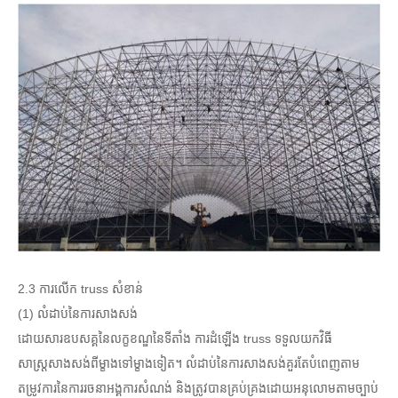
2.3 ការលើក truss សំខាន់
(1) លំដាប់នៃការសាងសង់
ដោយសារឧបសគ្គនៃលក្ខខណ្ឌនៃទីតាំង ការដំឡើង truss ទទួលយកវិធី
សាស្រ្តសាងសង់ពីម្ខាងទៅម្ខាងទៀត។ លំដាប់នៃការសាងសង់គួរតែបំពេញតាម
តម្រូវការនៃការរចនាអង្គការសំណង់ និងត្រូវបានគ្រប់គ្រងដោយអនុលោមតាមច្បាប់