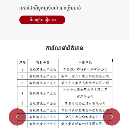
ក្រុមបន្ទះសាំងវិចពូ
មើល​ច្រើន​ទៀត >>
ការណែនាំព័ត៌មាន

