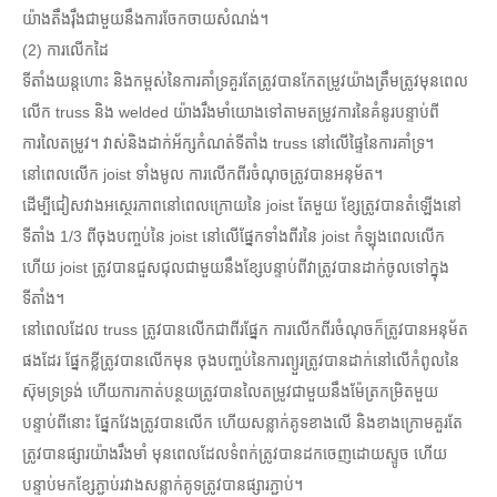
យ៉ាងតឹងរ៉ឹងជាមួយនឹងការចែកចាយសំណង់។
(2) ការលើកដៃ
ទីតាំងយន្តហោះ និងកម្ពស់នៃការគាំទ្រគួរតែត្រូវបានកែតម្រូវយ៉ាងត្រឹមត្រូវមុនពេល
លើក truss និង welded យ៉ាងរឹងមាំយោងទៅតាមតម្រូវការនៃគំនូរបន្ទាប់ពី
ការលៃតម្រូវ។ វាស់និងដាក់អ័ក្សកំណត់ទីតាំង truss នៅលើផ្ទៃនៃការគាំទ្រ។
នៅពេលលើក joist ទាំងមូល ការលើកពីរចំណុចត្រូវបានអនុម័ត។
ដើម្បីជៀសវាងអស្ថេរភាពនៅពេលក្រោយនៃ joist តែមួយ ខ្សែត្រូវបានតំឡើងនៅ
ទីតាំង 1/3 ពីចុងបញ្ចប់នៃ joist នៅលើផ្នែកទាំងពីរនៃ joist កំឡុងពេលលើក
ហើយ joist ត្រូវបានជួសជុលជាមួយនឹងខ្សែបន្ទាប់ពីវាត្រូវបានដាក់ចូលទៅក្នុង
ទីតាំង។
នៅពេលដែល truss ត្រូវបានលើកជាពីរផ្នែក ការលើកពីរចំណុចក៏ត្រូវបានអនុម័ត
ផងដែរ ផ្នែកខ្លីត្រូវបានលើកមុន ចុងបញ្ចប់នៃការព្យួរត្រូវបានដាក់នៅលើកំពូលនៃ
ស៊ុមទ្រទ្រង់ ហើយការកាត់បន្ថយត្រូវបានលៃតម្រូវជាមួយនឹងម៉ែត្រកម្រិតមួយ
បន្ទាប់ពីនោះ ផ្នែកវែងត្រូវបានលើក ហើយសន្លាក់គូទខាងលើ និងខាងក្រោមគួរតែ
ត្រូវបានផ្សារយ៉ាងរឹងមាំ មុនពេលដែលទំពក់ត្រូវបានដកចេញដោយស្ទូច ហើយ
បន្ទាប់មកខ្សែភ្ជាប់រវាងសន្លាក់គូទត្រូវបានផ្សារភ្ជាប់។