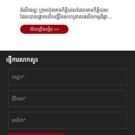
ការិយាល័យអភិវឌ្ឍន៍លំនៅដ្ឋាន និងទីក្រុង-ជនបទស្រុក
Jimo បានទៅពិនិត្យ និងស្រាវជ្រាវគម្រោង Inwent
Auto Parts Industrial Park និងអនុវត្តសកម្មភាព
មើល​ច្រើន​ទៀត >>
សំណង់ "នាំភាពត្រជាក់"
ផ្ញើការសាកសួរ