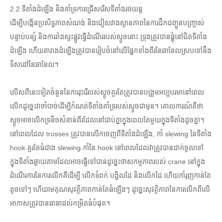
2.2 ទីតាំងដំឡើង និងគាំទ្រការជ្រើសរើសទីតាំងរថយន្ត
ដើម្បីបង្កើនប្រសិទ្ធភាពសំណង់ និងជៀសវាងស្ថានភាពនៃការដឹកជញ្ជូនបញ្ច្រាស់
បន្ទាប់បន្សំ និងការរាំងស្ទះផ្លូវធ្វើដំណើររបស់ស្ទូចនោះ ទ្រុងត្រូវបានផ្គុំនៅជិតទីតាំង
ដំឡើង ហើយតារាងដំឡើងត្រូវបានរៀបចំនៅលើផ្នែកទាំងពីរនៃឆានែលស្របទៅនឹង
ទិសដៅនៃឆានែល។
លើសពីនេះទៀតចំនួននៃការរុះរើរបស់ស្ទូចគួរតែត្រូវបានបង្រួមអប្បបរមានៅពេល
លើកដូច្នេះវាចាំបាច់ដើម្បីកំណត់ទីតាំងគាំទ្ររបស់ស្ទូចជាមុន។ គោលការណ៍គឺថា
ស្ទូចអាចលើកទ្រនិចសំខាន់ពីរដែលនៅជាប់គ្នាក្នុងពេលតែមួយក្នុងទីតាំងដូចគ្នា។
នៅពេលដែល trusses ត្រូវបានលើកចេញពីទីតាំងដំឡើង, កាំ slewing នៃទីតាំង
hook គួរតែធំជាង slewing កាំនៃ hook នៅពេលដែលវាត្រូវបានដាក់ចូលទៅ
ក្នុងទីតាំងឆ្ងាយតាមដែលអាចធ្វើទៅបានដូច្នេះថាសកម្មភាពរបស់ crane នៅក្នុង
ដំណើរការនៃការលើកគឺដើម្បី លើកទំពក់ បង្វិលដៃ និងលើកដៃ ហើយកាំរុញកាន់តែ
តូចទៅៗ ហើយមេគុណសុវត្ថិភាពកាន់តែធំឡើងៗ ដូច្នេះសុវត្ថិភាពនៃការលើកពីលើ
អាកាសត្រូវបានធានាដល់កម្រិតធំបំផុត។