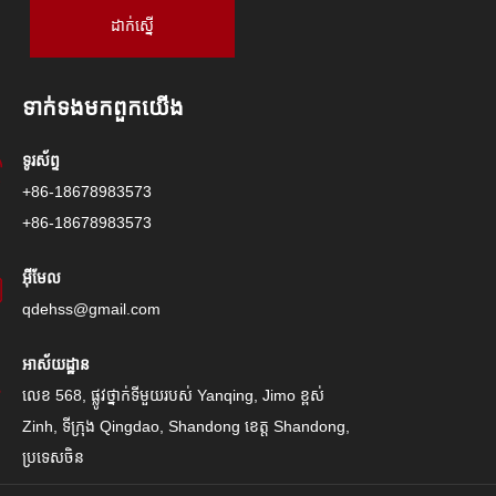
ដាក់ស្នើ
ទាក់ទង​មក​ពួក​យើង
ទូរស័ព្ទ
+86-18678983573
+86-18678983573
អ៊ីមែល
qdehss@gmail.com
អាស័យដ្ឋាន
លេខ 568, ផ្លូវថ្នាក់ទីមួយរបស់ Yanqing, Jimo ខ្ពស់
Zinh, ទីក្រុង Qingdao, Shandong ខេត្ត Shandong,
ប្រទេសចិន