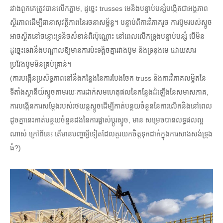
រវាងពួកគេត្រូវបានលើកភ្លាម, ដូច្នេះ trusses មេនិងបន្ទាប់បន្សំបង្កើតជាអង្គភាព
ស្ថិរភាពដើម្បីធានាសុវត្ថិភាពនៃរចនាសម្ព័ន្ធ។ បន្ទាប់ពីការវិភាគរួច ការប៊ូមរបស់ស្ទូច
អាចស្ថិតនៅចន្លោះទ្រនិចសំខាន់ពីរប៉ុណ្ណោះ នៅពេលលើកទ្រុងបន្ទាប់បន្សំ បើមិន
ដូច្នេះទេវានឹងបណ្តាលឱ្យមានការប៉ះទង្គិចគ្នារវាងប៊ូម និងទ្រនុងមេ ដោយសារ
ប្រវែងប៊ូមមិនគ្រប់គ្រាន់។
(ការបង្កើនប្រសិទ្ធភាពនៅនឹងកន្លែងនៃការបែងចែក truss និងការវិភាគលម្អិតនៃ
ទីតាំងស្ថានីយ៍ស្ទូចតាមរយៈការដាក់សមហេតុផលនៃកន្លែងដំឡើងនៃសមាសភាគ,
ការបង្កើនការសម្តែងរបស់រថយន្តស្ទូចដើម្បីកាត់បន្ថយចំនួននៃការលើកនិងនៅពេល
ដូចគ្នានេះកាត់បន្ថយចំនួនដងនៃការផ្លាស់ប្តូរស្ទូច, មាន សម្រេចបានលទ្ធផលល្អ
ណាស់ ក្រៅពីនេះ តើមានបញ្ហាអ្វីទៀតដែលគួរយកចិត្តទុកដាក់ក្នុងការសាងសង់ទ្រុង
ធំ?)