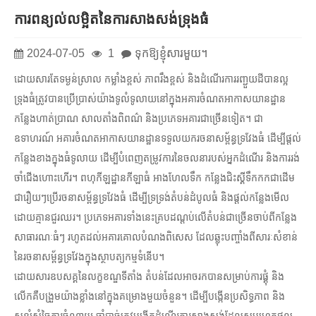
ការពន្យល់លម្អិតនៃការសាងសង់ទ្រុងធំ
2024-07-05
1
ទុកឱ្យខ្ញុំសារមួយ។
ដោយសារតែទម្ងន់ស្រាល កម្លាំងខ្ពស់ ភាពរឹងខ្ពស់ និងដំណើរការរញ្ជួយដីបានល្អ
ទ្រុងធំត្រូវបានប្រើប្រាស់យ៉ាងទូលំទូលាយនៅក្នុងអគារចំណតអាកាសយានដ្ឋាន
កន្លែងហាត់ប្រាណ សាលតាំងពិពណ៌ និងប្រភេទអគារជាច្រើនទៀត។ ជា
ឧទាហរណ៍ អគារចំណតអាកាសយានដ្ឋានទទួលយករចនាសម្ព័ន្ធទ្រវែងធំ ដើម្បីផ្តល់
កន្លែងខាងក្នុងធំទូលាយ ដើម្បីបំពេញតម្រូវការនៃចលនារបស់អ្នកដំណើរ និងការរង់
ចាំជើងហោះហើរ។ ពហុកីឡដ្ឋានកីឡាធំ អាងហែលទឹក កន្លែងជិះស្គីទឹកកកជាដើម
ជារឿយៗប្រើរចនាសម្ព័ន្ធទ្រវែងធំ ដើម្បីទ្រទ្រង់តំបន់ដំបូលធំ និងផ្តល់កន្លែងមើល
ដោយគ្មានជួរឈរ។ ប្រភេទអគារទាំងនេះគ្របដណ្ដប់លើតំបន់ជាច្រើនចាប់ពីកន្លែង
សាធារណៈធំៗ រហូតដល់អគារគោលបំណងពិសេស ដែលឆ្លុះបញ្ចាំងពីសារៈសំខាន់
នៃរចនាសម្ព័ន្ធទ្រវែងក្នុងស្ថាបត្យកម្មទំនើប។
ដោយសារឧបសគ្គនៃលក្ខខណ្ឌទីតាំង តំបន់ដែលអាចរកបានសម្រាប់ការផ្គុំ និង
លើកគឺបង្រួមយ៉ាងខ្លាំងនៅក្នុងគម្រោងមួយចំនួន។ ដើម្បីបង្កើនប្រសិទ្ធភាព និង