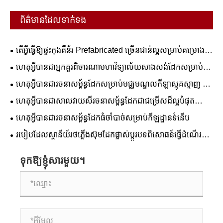
ព័ត៌មានដែលទាក់ទង
តើអ្វីធ្វើឱ្យផ្ទះកុងតឺន័រ Prefabricated ច្រើនជាន់ល្អសម្រាប់គម្រោង
ពាណិជ្ជកម្ម និងលំនៅដ្ឋាន?
ហេតុអ្វីបានជាអ្នកគួរពិចារណាមហាវិទ្យាល័យសាងសង់ដែកសម្រាប់ការ
អប់រំរបស់អ្នក។
ហេតុអ្វីបានជារចនាសម្ព័ន្ធដែកសម្រាប់មជ្ឈមណ្ឌលកីឡាស្មុគស្មាញ ជា
ដំណោះស្រាយដ៏ល្អបំផុតសម្រាប់ការសាងសង់កីឡដ្ឋានទំនើប
ហេតុអ្វីបានជាសាលវាយសីរចនាសម្ព័ន្ធដែកជាជម្រើសដ៏ល្អបំផុត
សម្រាប់ឧបករណ៍កីឡាទំនើប
ហេតុអ្វី​បាន​ជា​រចនាសម្ព័ន្ធ​ដែក​ធំ​ចាំបាច់​សម្រាប់​កីឡដ្ឋាន​ទំនើប
របៀបដែលស្ថានីយ៍រថភ្លើងស៊ុមដែកផ្លាស់ប្តូរបទពិសោធន៍ធ្វើដំណើរ
តាមរថភ្លើងទំនើប
ទុកឱ្យខ្ញុំសារមួយ។