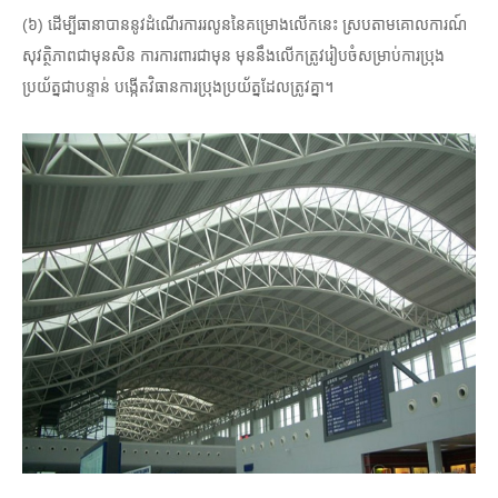
(៦) ដើម្បីធានាបាននូវដំណើរការរលូននៃគម្រោងលើកនេះ ស្របតាមគោលការណ៍
សុវត្ថិភាពជាមុនសិន ការការពារជាមុន មុននឹងលើកត្រូវរៀបចំសម្រាប់ការប្រុង
ប្រយ័ត្នជាបន្ទាន់ បង្កើតវិធានការប្រុងប្រយ័ត្នដែលត្រូវគ្នា។