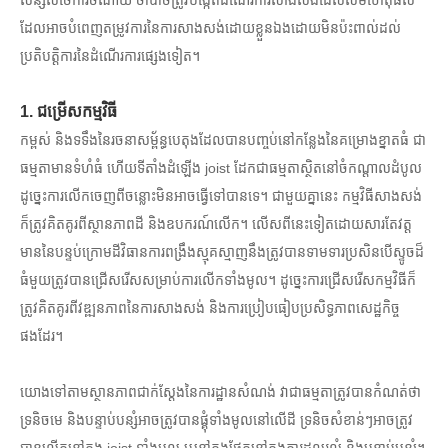
សន្សំសំចៃការចំណាយ ចាំបាច់ត្រូវបង្កើតដំណើរការសាងសង់ដែលសមហេតុផល
ដែលអាចបំពេញតម្រូវការនៃការសាងសង់ដោយខ្លួនឯងដោយមិនប៉ះពាល់ដល់
ប្រតិបត្តិការនៃដំណើរការផ្សេងទៀត។
1. ជម្រើសកម្មវិធី
កម្ពស់ និងទទឹងនៃរចនាសម្ព័ន្ធបេតុងដែលបានបញ្ចប់នៅកន្លែងនៃគម្រោងខ្នាតធំ ជា
ធម្មតាមានទំហំធំ ហើយទីតាំងដំឡើង joist ដែកជាធម្មតាស្ថិតនៅចំកណ្តាលដំបូល
ដូច្នេះការលើកចេញពីចន្លោះមិនអាចធ្វើទៅបានទេ។ ជាមួយគ្នានេះ កម្មវិធីសាងសង់
ក៏ត្រូវគិតគូរពីស្ថានភាពដី និងឧបករណ៍លើក។ លើសពីនេះទៀតដោយសារតែវត្ត
មាននៃបន្ទប់ក្រោមដីវិធានការពង្រឹងស្មុគស្មាញនឹងត្រូវបានទាមទារប្រសិនបើស្ទូចដ៏
ធំមួយត្រូវបានជ្រើសរើសសម្រាប់ការលើកទាំងមូល។ ដូច្នេះការជ្រើសរើសកម្មវិធីក៏
ត្រូវគិតគូរពីវឌ្ឍនភាពនៃការសាងសង់ និងការប្រៀបធៀបប្រសិទ្ធភាពសេដ្ឋកិច្ច
ផងដែរ។
យោងទៅតាមស្ថានភាពជាក់ស្តែងនៃការដ្ឋានសំណង់ វាជាធម្មតាត្រូវបានកំណត់ថា
ទ្រនិចមេ និងបន្ទាប់បន្សំអាចត្រូវបានផ្គុំទាំងមូលនៅលើដី ទ្រនិចសំខាន់ៗអាចត្រូវ