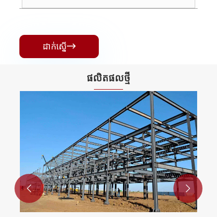
ដាក់ស្នើ

ផលិតផល​ថ្មី

