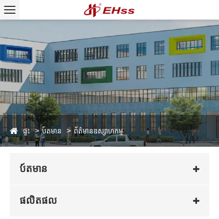
ផ្ទះ
ប៍តមាន
ព័ត៌មានឧស្សាហកម្ម
ប៍តមាន
ផលិតផល