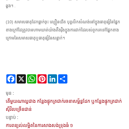
ឆ្គង។ .
(10) សមាសធាតុដែកធ្លាក់ចុះ ល្បឿនយឺត បុគ្គលិកសំណង់នៅក្នុងធាតុផ្សំនៃផ្នែក
ខាងក្រៅដៃត្រូវបានហាមឃាត់យ៉ាងតឹងរ៉ឹងក្នុងការដាក់ដៃរបស់ពួកគេទៅផ្នែកខាង
ក្រោមនៃសមាសធាតុឬធាតុផ្សំនៃសន្លាក់។
Facebook
X
WhatsApp
Pinterest
LinkedIn
Share
មុន :
តើមួយណាល្អជាង កន្លែងផ្ទុកត្រជាក់រចនាសម្ព័ន្ធដែក ឬកន្លែងផ្ទុកត្រជាក់
ស៊ីវិលច្រើនជាន់
បន្ទាប់ :
ការពន្យល់លម្អិតនៃការសាងសង់ទ្រុងធំ ១