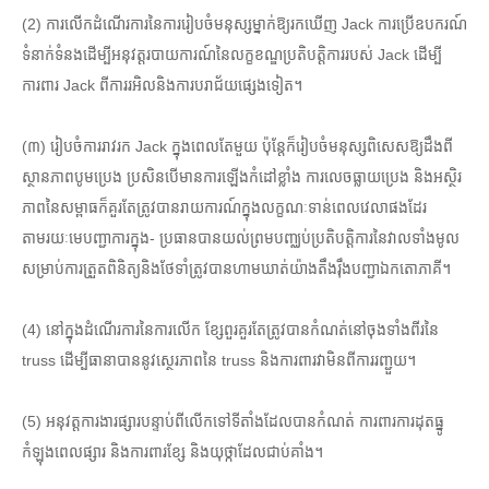
(2) ការលើកដំណើរការនៃការរៀបចំមនុស្សម្នាក់ឱ្យរកឃើញ Jack ការប្រើឧបករណ៍
ទំនាក់ទំនងដើម្បីអនុវត្តរបាយការណ៍នៃលក្ខខណ្ឌប្រតិបត្តិការរបស់ Jack ដើម្បី
ការពារ Jack ពីការរអិលនិងការបរាជ័យផ្សេងទៀត។
(៣) រៀបចំការរាវរក Jack ក្នុងពេលតែមួយ ប៉ុន្តែក៏រៀបចំមនុស្សពិសេសឱ្យដឹងពី
ស្ថានភាពបូមប្រេង ប្រសិនបើមានការឡើងកំដៅខ្លាំង ការលេចធ្លាយប្រេង និងអស្ថិរ
ភាពនៃសម្ពាធក៏គួរតែត្រូវបានរាយការណ៍ក្នុងលក្ខណៈទាន់ពេលវេលាផងដែរ
តាមរយៈមេបញ្ជាការក្នុង- ប្រធានបានយល់ព្រមបញ្ឈប់ប្រតិបត្តិការនៃវាលទាំងមូល
សម្រាប់ការត្រួតពិនិត្យនិងថែទាំត្រូវបានហាមឃាត់យ៉ាងតឹងរ៉ឹងបញ្ជាឯកតោភាគី។
(4) នៅក្នុងដំណើរការនៃការលើក ខ្សែពួរគួរតែត្រូវបានកំណត់នៅចុងទាំងពីរនៃ
truss ដើម្បីធានាបាននូវស្ថេរភាពនៃ truss និងការពារវាមិនពីការរញ្ជួយ។
(5) អនុវត្តការងារផ្សារបន្ទាប់ពីលើកទៅទីតាំងដែលបានកំណត់ ការពារការដុតធ្នូ
កំឡុងពេលផ្សារ និងការពារខ្សែ និងយុថ្កាដែលជាប់គាំង។