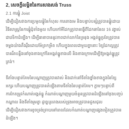
2, សេចក្តីលម្អិតនៃការសាងសង់ Truss
2.1 ការផ្គុំ Joist
ដើម្បីជៀសវាងការប្រមូលផ្តុំនៃកំហុស ការតោងមេ និងបន្ទាប់បន្សំត្រូវបានផ្គុំដោយ
វិធីសាស្រ្តនៃការផ្គុំដុំទាំងមូល ហើយកៅអីដែកត្រូវបានធ្វើពីដែកឆានែល 16 រង្វាស់
ជាវេទិកាដំឡើង។ ដើម្បីធានាបាននូវភាពជាក់លាក់នៃទ្រនុង អង្កត់ធ្នូគួរតែត្រូវបាន
ចម្លងយ៉ាងតឹងរ៉ឹងដោយម៉ែត្រកម្រិត ហើយក្នុងពេលជាមួយគ្នានោះ ខ្សែដែកល្អត្រូវ
បានរឹតបន្តឹងនៅចុងខាងក្រៅនៃអង្កត់ធ្នូខាងលើ និងខាងក្រោមដើម្បីឱ្យអង្កត់ធ្នូត្រូវ
ត្រង់។
ទីតាំងបន្ទាត់គែមនៃបណ្តាញត្រូវបានវាស់ និងដាក់នៅទីតាំងថ្នាំងខាងក្នុងនៃខ្សែ
អក្សរ ហើយបណ្តាញត្រូវបានតំឡើងតាមទីតាំងនៃបន្ទាត់គែម។ ភ្លាមៗបន្ទាប់ពី
ការកែតម្រូវកំណាត់អង្កត់ធ្នូ កំណាត់បណ្តាញមួយចំនួនត្រូវបានដំឡើងនៅចុងបញ្ចប់
កណ្តាល និងទីតាំងរួមគ្នា ដូច្នេះរូបរាងរបស់ទ្រុងអាចត្រូវបានជួសជុល
ដើម្បីជៀសវាងការខូចទ្រង់ទ្រាយនៅពេលដែលកំណាត់បណ្តាញផ្សេងទៀតត្រូវបាន
ដំឡើង។