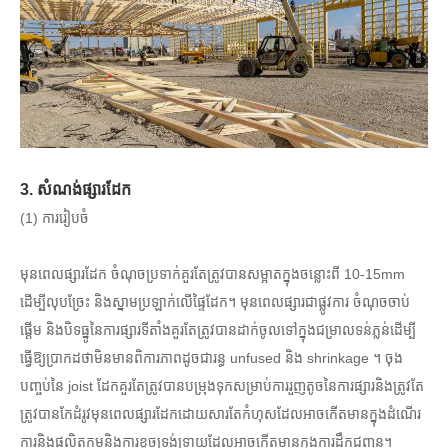
3. សំណង់ផ្សារដែក
(1) ការរៀបចំ
មុនពេលផ្សារដែក ចំណុចប្រទាក់គួរតែត្រូវបានសម្អាតក្នុងចន្លោះពី 10-15mm
ដើម្បីលុបច្រែះ និងស្នាមប្រឡាក់លើផ្ទៃដែក។ មុនពេលផ្សារជាផ្លូវការ ចំណុចចាប់
ផ្តើម និងបិទធ្នូនៃការផ្សារទីតាំងគួរតែត្រូវបានដាក់ចូលទៅក្នុងជម្រាលទន់ភ្លន់ដើម្បី
ធ្វើឱ្យប្រាកដថាមិនមានពិការភាពដូចជារន្ធ unfused និង shrinkage ។ ចុង
បញ្ចប់នៃ joist ដែកគួរតែត្រូវបានបម្រុងទុកសម្រាប់ការរួញតូចនៃការផ្សារនិងត្រូវតែ
ត្រូវបានកែដំរូវមុនពេលផ្សារដែកដោយសារតែកំហុសដែលអាចកើតមានក្នុងដំណើរ
ការនិងផលិតកម្មនិងការខូចទ្រង់ទ្រាយដែលអាចកើតមានក្នុងការដឹកជញ្ជូន។