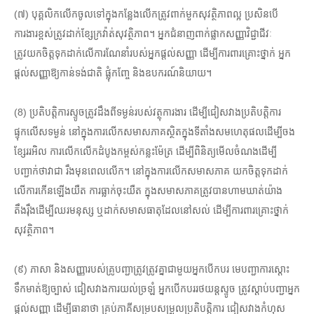
(៧) បុគ្គលិកលើកចូលទៅក្នុងកន្លែងលើកត្រូវពាក់មួកសុវត្ថិភាពល្អ ប្រសិនបើ
ការងារខ្ពស់ត្រូវដាក់ខ្សែក្រវ៉ាត់សុវត្ថិភាព។ អ្នកជំនាញពាក់ផ្លាកសញ្ញាវិជ្ជាជីវៈ
ត្រូវយកចិត្តទុកដាក់លើការណែនាំរបស់អ្នកផ្តល់សញ្ញា ដើម្បីការពារគ្រោះថ្នាក់ អ្នក
ផ្តល់សញ្ញាឱ្យកាន់ទង់ជាតិ ផ្លុំកញ្ចែ និងឧបករណ៍និយាយ។
(8) ប្រតិបត្តិការស្ទូចត្រូវដឹងពីទម្ងន់របស់វត្ថុការងារ ដើម្បីជៀសវាងប្រតិបត្តិការ
ផ្ទុកលើសទម្ងន់ នៅក្នុងការលើកសមាសភាគស្ថិតក្នុងទីតាំងសមហេតុផលដើម្បីចង
ខ្សែររអិល ការលើកលើកដំបូងកម្ពស់កន្លះម៉ែត្រ ដើម្បីពិនិត្យមើលចំណងដើម្បី
បញ្ជាក់ថាវាជា រឹងមុនពេលលើក។ នៅក្នុងការលើកសមាសភាគ យកចិត្តទុកដាក់
លើការកើនឡើងយឺត ការធ្លាក់ចុះយឺត ក្នុងសមាសភាគត្រូវបានហាមឃាត់យ៉ាង
តឹងរ៉ឹងដើម្បីឈរមនុស្ស ឬដាក់សមាសធាតុដែលនៅសល់ ដើម្បីការពារគ្រោះថ្នាក់
សុវត្ថិភាព។
(៩) ភាសា និងសញ្ញារបស់គ្រូបញ្ជាត្រូវត្រូវគ្នាជាមួយអ្នកបើកបរ មេបញ្ជាការស្ដោះ
ទឹកមាត់ឱ្យច្បាស់ ជៀសវាងការយល់ច្រឡំ អ្នកបើកបររថយន្តស្ទូច ត្រូវស្តាប់បញ្ជាអ្នក
ផ្តល់សញ្ញា ដើម្បីធានាថា គ្រប់ភាគីសម្របសម្រួលប្រតិបត្តិការ ជៀសវាងកំហុស