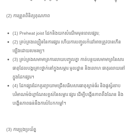
(2) ការត្រួតពិនិត្យគុណភាព
(1) Preheat joist ដែកនិងយកសំណើមមុនពេលផ្សារ;
(2) គ្រប់គ្រងល្បឿននៃការផ្សារ ហើយការបញ្ចូលកំដៅអាចត្រូវបានកើន
ឡើងដោយសមរម្យ។
(3) គ្រប់គ្រងសមាមាត្រការលាយបញ្ចូលគ្នា កាត់បន្ថយសមាមាត្រនៃសារ
ធាតុដែលបង្កគ្រោះថ្នាក់នៅក្នុងសម្ភារៈមូលដ្ឋាន និងលោហៈធាតុរលាយនៅ
ក្នុងដែកផ្សារ។
(4) ដែកផ្សារដែកគួរព្យាយាមជ្រើសរើសសារធាតុស្ពាន់ធ័រ និងផូស្វ័រទាប
បរិមាណម៉ង់ហ្គាណែសខ្ពស់នៃសម្ភារៈផ្សារ ដើម្បីបង្កើនភាពតឹងណែន និង
បង្កើនភាពធន់នឹងការបំបែកកម្ដៅ។
(3) ការប្រុងប្រយ័ត្ន