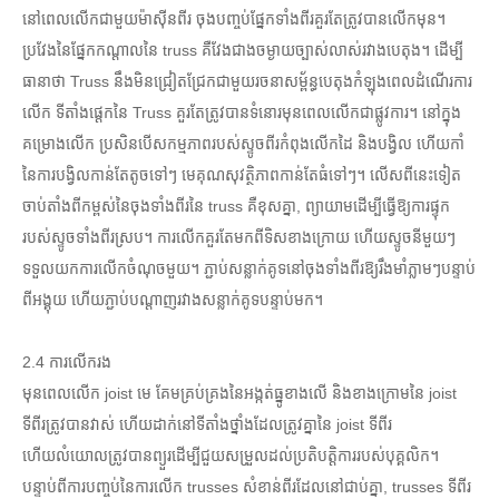
នៅពេលលើកជាមួយម៉ាស៊ីនពីរ ចុងបញ្ចប់ផ្នែកទាំងពីរគួរតែត្រូវបានលើកមុន។
ប្រវែងនៃផ្នែកកណ្តាលនៃ truss គឺវែងជាងចម្ងាយច្បាស់លាស់រវាងបេតុង។ ដើម្បី
ធានាថា Truss នឹងមិនជ្រៀតជ្រែកជាមួយរចនាសម្ព័ន្ធបេតុងកំឡុងពេលដំណើរការ
លើក ទីតាំងផ្ដេកនៃ Truss គួរតែត្រូវបានទំនោរមុនពេលលើកជាផ្លូវការ។ នៅក្នុង
គម្រោងលើក ប្រសិនបើសកម្មភាពរបស់ស្ទូចពីរកំពុងលើកដៃ និងបង្វិល ហើយកាំ
នៃការបង្វិលកាន់តែតូចទៅៗ មេគុណសុវត្ថិភាពកាន់តែធំទៅៗ។ លើសពីនេះទៀត
ចាប់តាំងពីកម្ពស់នៃចុងទាំងពីរនៃ truss គឺខុសគ្នា, ព្យាយាមដើម្បីធ្វើឱ្យការផ្ទុក
របស់ស្ទូចទាំងពីរស្រប។ ការលើកគួរតែមកពីទិសខាងក្រោយ ហើយស្ទូចនីមួយៗ
ទទួលយកការលើកចំណុចមួយ។ ភ្ជាប់​សន្លាក់​គូទ​នៅ​ចុង​ទាំងពីរ​ឱ្យ​រឹងមាំ​ភ្លាមៗ​បន្ទាប់​
ពី​អង្គុយ ហើយ​ភ្ជាប់​បណ្តាញ​រវាង​សន្លាក់​គូទ​បន្ទាប់​មក។
2.4 ការលើករង
មុនពេលលើក joist មេ គែមគ្រប់គ្រងនៃអង្កត់ធ្នូខាងលើ និងខាងក្រោមនៃ joist
ទីពីរត្រូវបានវាស់ ហើយដាក់នៅទីតាំងថ្នាំងដែលត្រូវគ្នានៃ joist ទីពីរ
ហើយលំយោលត្រូវបានព្យួរដើម្បីជួយសម្រួលដល់ប្រតិបត្តិការរបស់បុគ្គលិក។
បន្ទាប់ពីការបញ្ចប់នៃការលើក trusses សំខាន់ពីរដែលនៅជាប់គ្នា, trusses ទីពីរ