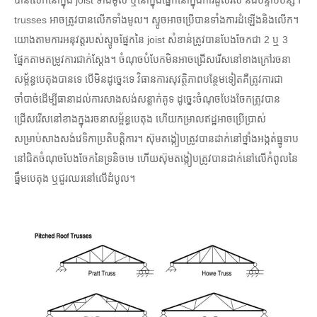
បានលើកនៅក្នុង joist ទាំងមូល ឬនៅក្នុងផ្នែកនៅក្នុងការដួលរលំ និងបន្ទាប់បន្សំ។
trusses អាចត្រូវបានលើកទាំងមូល។ ស្ទូច​អាច​ប្រើ​បាន​ទាំង​ការ​ដំឡើង​និង​លើក។
យោងតាមការអនុវត្តរបស់ស្ទូចផ្នែកនៃ joist សំខាន់ត្រូវបានបែងចែកជា 2 ឬ 3
ផ្នែកតាមតម្រូវការជាក់ស្តែង។ ចំណុចបំបែកមិនអាចជ្រើសរើសនៅខាងក្រៅរចនា
សម្ព័ន្ធបេតុងបានទេ បើមិនដូច្នេះទេ វិធានការសុវត្ថិភាពបន្ថែមទៀតគឺត្រូវការជា
ចាំបាច់ដើម្បីធានាដល់ការសាងសង់សន្លាក់គូទ ដូច្នេះចំណុចបែងចែកត្រូវបាន
ជ្រើសរើសនៅខាងក្នុងរចនាសម្ព័ន្ធបេតុង ហើយកម្រាលឥដ្ឋអាចប្រើប្រាស់
សម្រាប់សាងសង់វេទិកាប្រតិបត្តិការ។ ស៊ុមតង្កៀបត្រូវបានដាក់នៅថ្នាំងអង្កត់ធ្នូទាប
នៅជិតចំណុចបែងចែកនៃទ្រនិចមេ ហើយស៊ុមតង្កៀបត្រូវបានដាក់នៅលើកំពូលនៃ
ធ្នឹមបេតុង ឬជួរឈរនៅលើដំបូល។