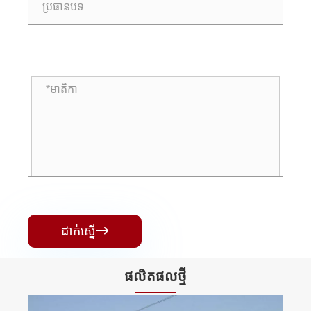
ដាក់ស្នើ

ផលិតផល​ថ្មី