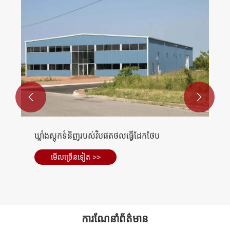


ឃ្លាំងស្តុកទំនិញរបស់វិបផតថលធ្វើដែកថែប
មើល​ច្រើន​ទៀត >>
ការណែនាំព័ត៌មាន