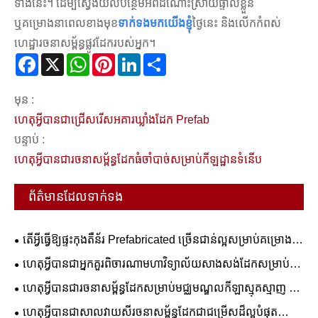
ទាំងនេះ។ ដើម្បីស្វែងយល់បន្ថែមអំពីដំណោះស្រាយផ្ទាល់ខ្លួន
ឬគម្រោងនាពេលខាងមុខ
ទាក់ទងមកយើងខ្ញុំ
ថ្ងៃនេះ និងលើកកំពស់
ហេដ្ឋារចនាសម្ព័ន្ធផ្លូវដែករបស់អ្នក។
Facebook
X
WhatsApp
Pinterest
LinkedIn
Share
មុន :
ហេតុអ្វីបានជាជ្រើសរើសអគារឃ្លាំងដែក Prefab
បន្ទាប់ :
ហេតុអ្វី​បាន​ជា​រចនាសម្ព័ន្ធ​ដែក​ធំ​ចាំបាច់​សម្រាប់​កីឡដ្ឋាន​ទំនើប
ព័ត៌មានដែលទាក់ទង
តើអ្វីធ្វើឱ្យផ្ទះកុងតឺន័រ Prefabricated ច្រើនជាន់ល្អសម្រាប់គម្រោង
ពាណិជ្ជកម្ម និងលំនៅដ្ឋាន?
ហេតុអ្វីបានជាអ្នកគួរពិចារណាមហាវិទ្យាល័យសាងសង់ដែកសម្រាប់ការ
អប់រំរបស់អ្នក។
ហេតុអ្វីបានជារចនាសម្ព័ន្ធដែកសម្រាប់មជ្ឈមណ្ឌលកីឡាស្មុគស្មាញ ជា
ដំណោះស្រាយដ៏ល្អបំផុតសម្រាប់ការសាងសង់កីឡដ្ឋានទំនើប
ហេតុអ្វីបានជាសាលវាយសីរចនាសម្ព័ន្ធដែកជាជម្រើសដ៏ល្អបំផុត