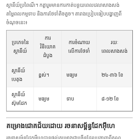
ស្ថានីយ៍ប្រពៃណី។ កត្តារួមមានការកាត់បន្ថយពេលវេលាសាងសង់
តម្លៃពលកម្មទាប និងការថែទាំតិចតួច។ តារាងប្រៀបធៀបបង្ហាញពី
ចំណុចនេះ៖
ការ
ប្រភេទនៃ
ការចំណាយ
រយៈ
វិនិយោគ
ស្ថានីយ៍
លើការថែទាំ
ពេលសាងសង់
ដំបូង
ស្ថានីយ៍
ខ្ពស់។
មធ្យម
២៤-៣៦ ខែ
បេតុង
ស្ថានីយ៍
មធ្យម
ទាប
៨-១២ ខែ
ស៊ុមដែក
គម្រោងជោគជ័យដោយ រចនាសម្ព័ន្ធដែកអ៊ីហេ
រចនាសម្ព័ន្ធដែកអ៊ីហេ
បានផ្តល់គម្រោងជាច្រើនដែលបង្ហាញពីគុណ