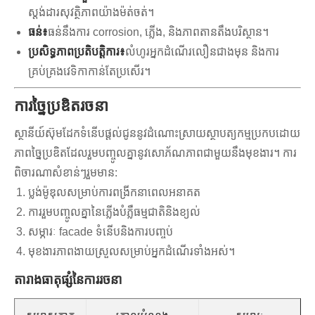
ស្តង់ដារសុវត្ថិភាពយ៉ាងម៉ត់ចត់។
ធន់៖
ធន់នឹងការ corrosion, ភ្លើង, និងភាពតានតឹងបរិស្ថាន។
ប្រសិទ្ធភាពប្រតិបត្តិការ៖
លំហូរអ្នកដំណើរលឿនជាងមុន និងការ
គ្រប់គ្រងវេទិកាកាន់តែប្រសើរ។
ការច្នៃប្រឌិតរចនា
ស្ថានីយ៍ស៊ុមដែកទំនើបផ្តល់ជូននូវដំណោះស្រាយស្ថាបត្យកម្មប្រកបដោយ
ភាពច្នៃប្រឌិតដែលរួមបញ្ចូលគ្នានូវសោភ័ណភាពជាមួយនឹងមុខងារ។ ការ
ពិចារណាសំខាន់ៗរួមមាន:
ប្លង់ម៉ូឌុលសម្រាប់ការពង្រីកនាពេលអនាគត
ការរួមបញ្ចូលគ្នានៃភ្លើងបំភ្លឺធម្មជាតិនិងខ្យល់
សម្ភារៈ facade ទំនើបនិងការបញ្ចប់
មុខងារភាពងាយស្រួលសម្រាប់អ្នកដំណើរទាំងអស់។
តារាងធាតុផ្សំនៃការរចនា