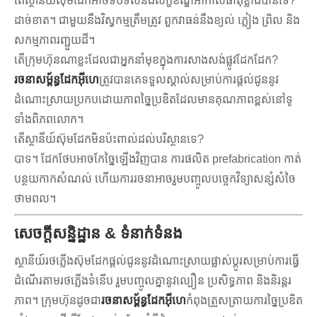
តើស្ថានីយ៍ស៊ុមដែកអាចទប់ទល់នឹងលក្ខខណ្ឌអាកាសធាតុខ្លាំងបានទេ?
ដាច់ខាត។ ជាមួយនឹងវិស្វកម្មត្រឹមត្រូវ ពួកវាធន់នឹងខ្យល់ ភ្លៀង ព្រិល និង
សកម្មភាពរញ្ជួយដី។
តើ​ក្រុមហ៊ុន​ណា​ខ្លះ​ដែល​ជា​អ្នក​នាំមុខ​ក្នុង​ការ​សាងសង់​ផ្លូវដែក​ដែក?
រចនាសម្ព័ន្ធដែកអ៊ីហេ
ត្រូវ​បាន​គេ​ទទួល​ស្គាល់​សម្រាប់​ការ​ផ្តល់​ជូន​នូវ​
ដំណោះ​ស្រាយ​ប្រកបដោយ​ភាព​ច្នៃប្រឌិត​ដែល​មាន​គុណភាព​ខ្ពស់​នៅ​ទូ
ទាំង​ពិភពលោក។
តើស្ថានីយ៍ស៊ុមដែកមិនប៉ះពាល់ដល់បរិស្ថានទេ?
បាទ។ ដែកថែបអាចកែច្នៃឡើងវិញបាន ការផលិត prefabrication កាត់
បន្ថយកាកសំណល់ ហើយការរចនាអាចរួមបញ្ចូលបច្ចេកវិទ្យាសន្សំសំចៃ
ថាមពល។
សេចក្តីសន្និដ្ឋាន & ទំនាក់ទំនង
ស្ថានីយ៍រថភ្លើងស៊ុមដែកផ្តល់ជូននូវដំណោះស្រាយផ្លាស់ប្តូរសម្រាប់ការធ្វើ
ដំណើរតាមរថភ្លើងទំនើប រួមបញ្ចូលគ្នានូវល្បឿន ប្រសិទ្ធភាព និងនិរន្តរ
ភាព។ ក្រុមហ៊ុនដូចជា
រចនាសម្ព័ន្ធដែកអ៊ីហេ
កំពុងត្រួសត្រាយការច្នៃប្រឌិត