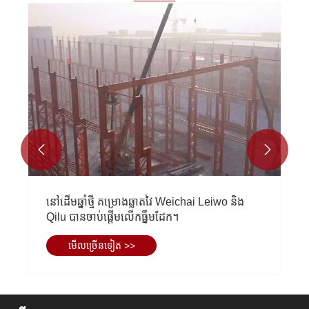


នៅដើមឆ្នាំថ្មី គម្រោងឆ្លាតវៃ Weichai Leiwo និង
Qilu បានចាប់ផ្តើមលើកធ្នឹមដែក។
មើល​ច្រើន​ទៀត >>