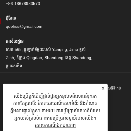
+86-18678983573
អ៊ីមែល
qdehss@gmail.com
អាស័យដ្ឋាន
លេខ 568, ផ្លូវថ្នាក់ទីមួយរបស់ Yanqing, Jimo ខ្ពស់
Zinh, ទីក្រុង Qingdao, Shandong ខេត្ត Shandong,
ប្រទេសចិន
X
រក្សាសិទ្ធិ© 2024 Qingdao Eihe Steel Steel Gropspors គ្រុបគ្រុបខូអិលធីឌីគ្រប់
យើងប្រើខូគីដើម្បីផ្តល់ជូនអ្នកនូវបទពិសោធន៍រុករក
បែបយ៉ាង។
កាន់តែប្រសើរ វិភាគចរាចរណ៍គេហទំព័រ និងកំណត់
Links
|
Sitemap
|
RSS
|
XML
|
គោលការណ៍ឯកជនភាព
|
ខ្លឹមសារផ្ទាល់ខ្លួន។ តាមរយៈការប្រើប្រាស់គេហទំព័រនេះ
អ្នកយល់ព្រមចំពោះការប្រើប្រាស់ខូឃីរបស់យើង។
គោលការណ៍ឯកជនភាព