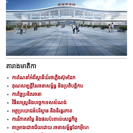
តារាងមាតិកា
ការណែនាំអំពីស្ថានីយ៍រថភ្លើងស៊ុមដែក
គុណសម្បត្តិនៃរចនាសម្ព័ន្ធ និងប្រតិបត្តិការ
ការច្នៃប្រឌិតរចនា
វិធីសាស្រ្តនិងបច្ចេកទេសសំណង់
អត្ថប្រយោជន៍បរិស្ថាន និងនិរន្តរភាព
ការវិភាគតម្លៃ និងផលប៉ះពាល់សេដ្ឋកិច្ច
គម្រោងជោគជ័យដោយ រចនាសម្ព័ន្ធដែកអ៊ីហេ