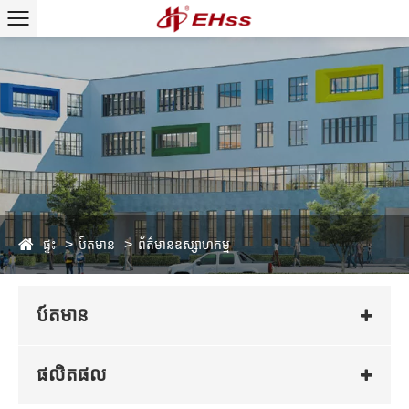
ផ្ទះ
ប៍តមាន
ព័ត៌មានឧស្សាហកម្ម
ប៍តមាន
ផលិតផល