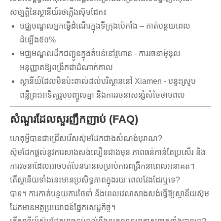
សម្បត្តិនៃស្ថានីយ៍រថភ្លើងស៊ុមដែក៖
មជ្ឈមណ្ឌល​អ្នក​ធ្វើ​ដំណើរ​ក្នុង​ទីក្រុង​ប៉េកាំង – កាត់​បន្ថយ​ពេល​
ដំឡើង​៥០%
មជ្ឈមណ្ឌលដឹកជញ្ជូនក្នុងតំបន់នៅវូហាន - ការរចនាម៉ូឌុល
អនុញ្ញាតឱ្យពង្រីកជាដំណាក់កាល
ស្ថានីយ៍ដែលមិនប៉ះពាល់ដល់បរិស្ថាននៅ Xiamen - បន្ទះស្រូប
ពន្លឺព្រះអាទិត្យរួមបញ្ចូលគ្នា និងការរចនាសន្សំសំចៃថាមពល
សំណួរដែលសួរញឹកញាប់ (FAQ)
ហេតុអ្វីបានជាជ្រើសរើសស៊ុមដែកជាងសំណង់បុរាណ?
ស៊ុមដែកផ្តល់នូវការសាងសង់លឿនជាងមុន ភាពធន់កាន់តែប្រសើរ និង
ការរចនាដែលអាចបត់បែនបានសម្រាប់ការពង្រីកនាពេលអនាគត។
តើ​ស្ថានីយ​ទាំងនេះ​មាន​ប្រសិទ្ធភាព​ក្នុង​រយៈពេល​វែង​ដែរ​ឬ​ទេ?
បាទ។ ការកាត់បន្ថយការថែទាំ និងពេលវេលាសាងសង់ធ្វើឱ្យស្ថានីយស៊ុម
ដែកមានអត្ថប្រយោជន៍ផ្នែកសេដ្ឋកិច្ច។