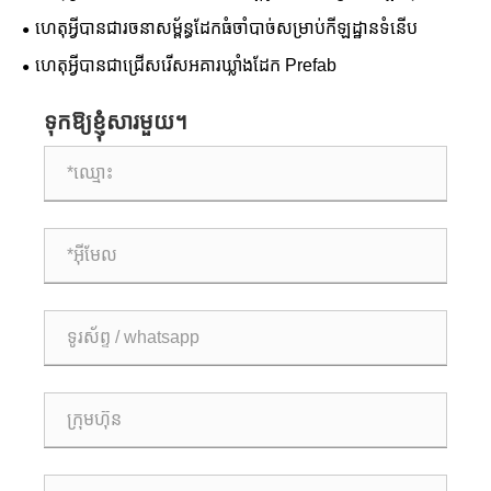
សម្រាប់ឧបករណ៍កីឡាទំនើប
ហេតុអ្វី​បាន​ជា​រចនាសម្ព័ន្ធ​ដែក​ធំ​ចាំបាច់​សម្រាប់​កីឡដ្ឋាន​ទំនើប
ហេតុអ្វីបានជាជ្រើសរើសអគារឃ្លាំងដែក Prefab
ទុកឱ្យខ្ញុំសារមួយ។