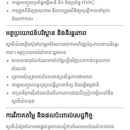
ការរួមបញ្ចូលប្រព័ន្ធអគ្គិសនី ទឹក និងប្រព័ន្ធ HVAC
ការត្រួតពិនិត្យគុណភាព និងការត្រួតពិនិត្យសុវត្ថិភាពនៅគ្រប់
ដំណាក់កាល
អត្ថប្រយោជន៍បរិស្ថាន និងនិរន្តរភាព
ស្ថានីយ៍រថភ្លើងស៊ុមដែករួមចំណែកដល់ការអភិវឌ្ឍន៍ប្រកបដោយនិរន្តរ
ភាព។ អត្ថប្រយោជន៍សំខាន់ៗរួមមាន:
សមាសធាតុដែកដែលអាចកែច្នៃឡើងវិញបានកាត់បន្ថយកាក
សំណល់
ស្រោមសំបុត្រអគារដែលមានប្រសិទ្ធភាពថាមពល
ការរួមបញ្ចូលបន្ទះស្រូបពន្លឺព្រះអាទិត្យ និងពន្លឺធម្មជាតិ
កាបូនឌីអុកស៊ីតដែលដំណើរការទាបជាងបើប្រៀបធៀបទៅនឹង
ស្ថានីយ៍បេតុង
ការវិភាគតម្លៃ និងផលប៉ះពាល់សេដ្ឋកិច្ច
ស្ថានីយ៍ស៊ុមដែកអាចផ្តល់នូវការសន្សំការចំណាយយ៉ាងសំខាន់ជាង