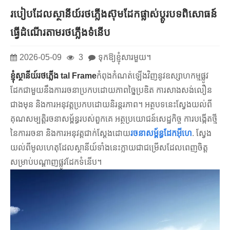
របៀបដែលស្ថានីយ៍រថភ្លើងស៊ុមដែកផ្លាស់ប្តូរបទពិសោធន៍
ធ្វើដំណើរតាមរថភ្លើងទំនើប
2026-05-09
3
ទុកឱ្យខ្ញុំសារមួយ។
ខ្ញុំ
ស្ថានីយ៍រថភ្លើង tal Frame
កំពុងកំណត់ឡើងវិញនូវឧស្សាហកម្មផ្លូវ
ដែកជាមួយនឹងការរចនាប្រកបដោយភាពច្នៃប្រឌិត ការសាងសង់លឿន
ជាងមុន និងការអនុវត្តប្រកបដោយនិរន្តរភាព។ អត្ថបទនេះស្វែងយល់ពី
គុណសម្បត្តិរចនាសម្ព័ន្ធរបស់ពួកគេ អត្ថប្រយោជន៍សេដ្ឋកិច្ច ការបង្កើតថ្មី
នៃការរចនា និងការអនុវត្តជាក់ស្តែងដោយ
រចនាសម្ព័ន្ធដែកអ៊ីហេ
. ស្វែង
យល់ពីមូលហេតុដែលស្ថានីយ៍ទាំងនេះក្លាយជាជម្រើសដែលពេញចិត្ត
សម្រាប់បណ្តាញផ្លូវដែកទំនើប។