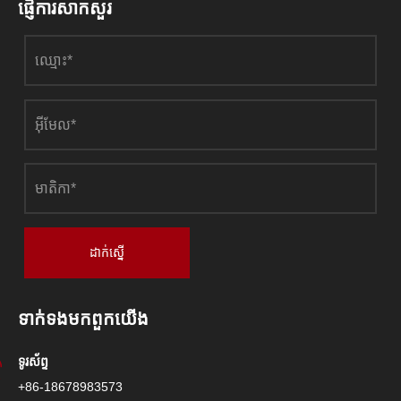
ផ្ញើការសាកសួរ
ដាក់ស្នើ
ទាក់ទង​មក​ពួក​យើង
ទូរស័ព្ទ
+86-18678983573