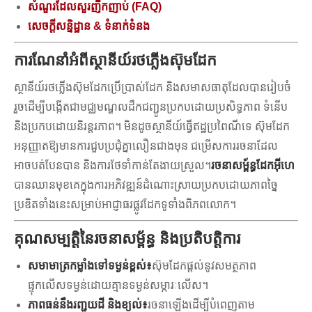
សំណួរដែលសួរញឹកញាប់ (FAQ)
សេចក្តីសន្និដ្ឋាន & ទំនាក់ទំនង
ការណែនាំអំពីស្ថានីយ៍រថភ្លើងស៊ុមដែក
ស្ថានីយ៍រថភ្លើងស៊ុមដែកប្រើប្រាស់ដែក និងសមាសធាតុដែលបានរៀបចំ
រួចដើម្បីបង្កើតជាមជ្ឈមណ្ឌលដឹកជញ្ជូនប្រកបដោយប្រសិទ្ធភាព ទំនើប
និងប្រកបដោយនិរន្តរភាព។ មិនដូចស្ថានីយ៍ធ្វើឥដ្ឋប្រពៃណីទេ ស៊ុមដែក
អនុញ្ញាតឱ្យមានការជួបប្រជុំគ្នាលឿនជាងមុន ជម្រើសការរចនាដែល
អាចបត់បែនបាន និងការថែទាំកាន់តែងាយស្រួល។
រចនាសម្ព័ន្ធដែកអ៊ីហេ
បានឈានមុខគេក្នុងការអភិវឌ្ឍន៍ដំណោះស្រាយប្រកបដោយភាពច្នៃ
ប្រឌិតទាំងនេះសម្រាប់អាជ្ញាធរផ្លូវដែកទូទាំងពិភពលោក។
គុណសម្បត្តិនៃរចនាសម្ព័ន្ធ និងប្រតិបត្តិការ
សមាមាត្រកម្លាំងទៅទម្ងន់ខ្ពស់៖
ស៊ុមដែកផ្តល់នូវសមត្ថភាព
ផ្ទុកលើសទម្ងន់ដោយគ្មានទម្ងន់សម្ភារៈលើស។
ភាពធន់នឹងរញ្ជួយដី និងខ្យល់៖
រចនាឡើងដើម្បីបំពេញតាម