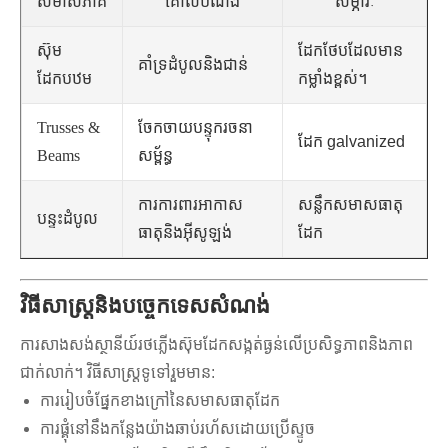
សមាសភាគ
គោលបំណង
សម្ភារៈ
ស៊ុម
ដែកថែបដែលមាន
គាំទ្រដំបូលនិងជាន់
ដែកបឋម
កម្លាំងខ្ពស់។
Trusses &
ចែកចាយបន្ទុករចនា
ដែក galvanized
Beams
សម្ព័ន្ធ
ការការពារអាកាស
សន្លឹកសមាសធាតុ
បន្ទះដំបូល
ធាតុនិងអ៊ីសូឡង់
ដែក
វិធីសាស្រ្តនិងបច្ចេកទេសសំណង់
ការសាងសង់ស្ថានីយ៍រថភ្លើងស៊ុមដែកសង្កត់ធ្ងន់លើប្រសិទ្ធភាពនិងភាព
ជាក់លាក់។ វិធីសាស្រ្តទូទៅរួមមាន:
ការរៀបចំផ្នែកខាងក្រៅនៃសមាសធាតុដែក
ការផ្គុំនៅនឹងកន្លែងយ៉ាងឆាប់រហ័សដោយប្រើស្ទូច