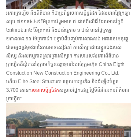
អគារក្រាហ្វិច និងព័ត៌មាន គឺជាប្រព័ន្ធរចនាសម្ព័ន្ធដែក ដែលមានផ្ទៃក្រឡា
សរុប ៧១១៨៤.៤៩ ម៉ែត្រការ៉េ រួមមាន ៧ ជាន់ពីលើដី ដែលមានផ្ទៃដី
៤៧៣០៦.៣៤ ម៉ែត្រការ៉េ និងជាន់ក្រោម ១ ជាន់ មានផ្ទៃក្រឡា
២៣៨៧៨.១៥ ម៉ែត្រការ៉េ។ បន្ទាប់ពីបញ្ចប់ការសាងសង់ អគារនេះអនុវត្ត
ជាចម្បងនូវមុខងារនៃការអានសៀវភៅ ការសិក្សាដោយខ្លួនឯងរបស់
សិស្ស និងសកម្មភាពស្រាវជ្រាវសិក្សា។ ការសាងសង់អគារព័ត៌មាន
ក្រាហ្វិកគឺស្ថិតនៅក្រោមកិច្ចសន្យាទូទៅរបស់ក្រុមហ៊ុន China Eigth
Constuction New Construction Engineering Co., Ltd.
ហើយ Eihe Steel Structure ទទួលការប្រឌិត និងដំឡើងចំនួន
3,700 តោន។
រចនាសម្ព័ន្ធដែក
សម្រាប់ផ្នែកដេញថ្លៃទីពីរនៃអគារព័ត៌មាន
ក្រាហ្វិក។