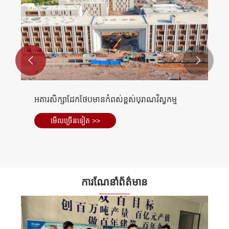


អគារសិក្សាដែកថែបមានកំពស់ខ្ពស់បុរាណវិស្វកម្ម
មើល​ច្រើន​ទៀត >>
ការណែនាំព័ត៌មាន