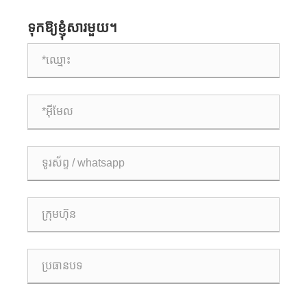
ទុកឱ្យខ្ញុំសារមួយ។