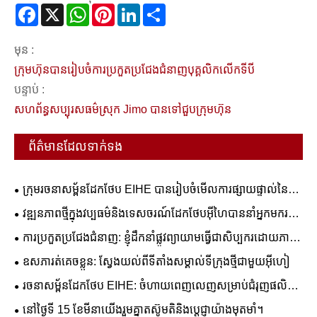
Facebook
X
WhatsApp
Pinterest
LinkedIn
Share
មុន :
ក្រុមហ៊ុនបានរៀបចំការប្រកួតប្រជែងជំនាញបុគ្គលិកលើកទីបី
បន្ទាប់ :
សហព័ន្ធសប្បុរសធម៌ស្រុក Jimo បានទៅជួបក្រុមហ៊ុន
ព័ត៌មានដែលទាក់ទង
ក្រុមរចនាសម្ព័នដែកថែប EIHE បានរៀបចំមើលការផ្សាយផ្ទាល់នៃការ
ចាក់ផ្សាយផ្ទាល់នៃការចាក់សង្កាញ់យោធាទី 93
វឌ្ឍនភាពថ្មីក្នុងវប្បធម៌និងទេសចរណ៍ដែកថែបអ៊ីហៃបាននាំអ្នកមករក
វិមានស្នាដៃដ៏អស្ចារ្យដំបូងបង្អស់។
ការប្រកួតប្រជែងជំនាញ: ខ្ញុំដឹកនាំផ្លូវព្យាយាមធ្វើជាសិប្បករដោយភាព
ក្លាហាន - រចនាសម្ព័នដែក EiHE មានការប្រកួតប្រជែងជំនាញទី 4
ឧសភារត់គេចខ្លួន: ស្វែងយល់ពីទីតាំងសម្គាល់ទីក្រុងថ្មីជាមួយអ៊ីហៀ
រចនាសម្ព័នដែកថែប EIHE: ចំហាយពេញលេញសម្រាប់ជំរុញផលិត
កម្មខិតខំឈានដល់កម្ពស់ថ្មី។
នៅថ្ងៃទី 15 ខែមីនាយើងរួមគ្នាតស៊ូមតិនិងប្តេជ្ញាយ៉ាងមុតមាំ។