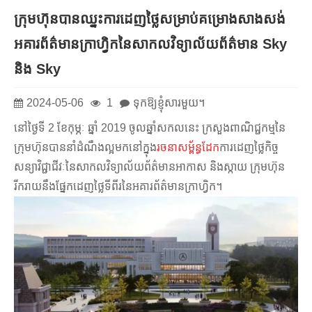
ក្រុមហ៊ុនបានឈ្នះការដេញថ្លៃសម្រាប់គម្រោងសាងសង់
អគារព័ត៌មានក្រាហ្វិកនៃសាកលវិទ្យាល័យព័ត៌មាន Sky
និង Sky
2024-05-06
1
ទុកឱ្យខ្ញុំសារមួយ។
នៅថ្ងៃទី 2 ខែកុម្ភៈ ឆ្នាំ 2019 ចូលឆ្នាំសកលនេះ ក្រសួងពាណិជ្ជកម្មនៃ
ក្រុមហ៊ុនបាននាំដំណឹងល្អមកនៅក្នុង
រចនាសម្ព័ន្ធដែក
ការដេញថ្លៃកិច្ច
សន្យាវិជ្ជាជីវៈនៃសាកលវិទ្យាល័យព័ត៌មានអាកាស និងស្កាយ ក្រុមហ៊ុន
រីករាយនឹងផ្នែកដេញថ្លៃទីពីរនៃអគារព័ត៌មានក្រាហ្វិក។