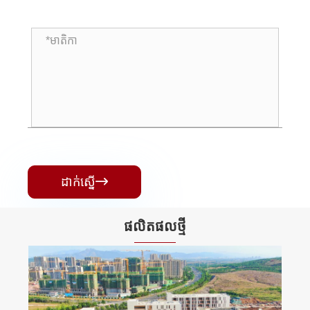
ដាក់ស្នើ

ផលិតផល​ថ្មី