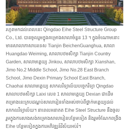
រហូតមកដល់ពេលនេះ Qingdao Eihe Steel Structure Group
Co., Ltd. បានចូលរួមក្នុងគម្រោងសាលាចំនួន 13 ។ ក្នុងចំណោមនោះ
មានសាលាភាសាបរទេស Tianjin BeichenGuanghua, សាលា
Huangdao Weiming, សាលាបឋមសិក្សា Tianjin Country
Garden, សាលាមត្តេយ្យ Jinkou, សាលាបឋមសិក្សា Xianshan,
Jimo No.2 Middle School, Jimo No.28 East Branch
School, Jimo Dexin Primary School East Branch,
Chaohai សាលាមត្តេយ្យ សាកលវិទ្យាល័យបច្ចេកវិទ្យា Qingdao
សាលាបឋមសិក្សា Laixi លេខ 1 សាលាមត្តេយ្យ Dexian ជាដើម
គម្រោងនេះគ្របដណ្តប់សាលារៀនទាំងអស់ចាប់ពីថ្នាក់មត្តេយ្យដល់
សាកលវិទ្យាល័យ។ នាពេលអនាគត Eihe Steel Structure នឹងចូល
រួមក្នុងការសាងសង់គម្រោងសាលារៀនបន្ថែមទៀត និងរួមចំណែកពង្រឹង
Eihe បន្ថែមទៀតក្នុងការអភិវឌ្ឍន៍វិស័យអប់រំ។