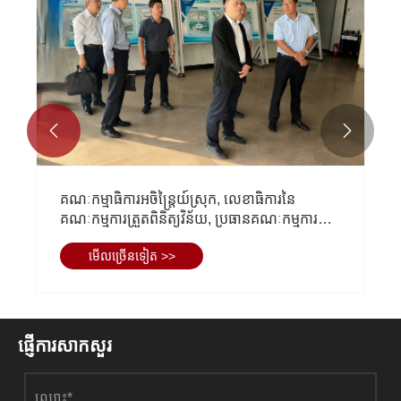


គណៈកម្មាធិការអចិន្ត្រៃយ៍ស្រុក, លេខាធិការនៃ
គណៈកម្មការត្រួតពិនិត្យវិន័យ, ប្រធានគណៈកម្មការត្រួត
ពិនិត្យលោក Wang Ludong ទៅ EIHE ស្រាវជ្រាវ
មើល​ច្រើន​ទៀត >>
រចនាសម្ព័ន្ធដែកដើម្បីបង្កើនប្រសិទ្ធភាពការងារ
បរិយាកាសអាជីវកម្ម
ផ្ញើការសាកសួរ