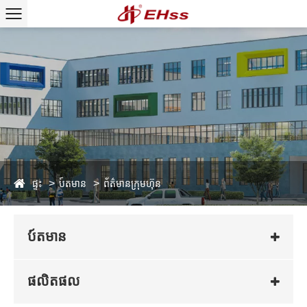
ផ្ទះ
ប៍តមាន
ព័ត៌មានក្រុមហ៊ុន
ប៍តមាន
ផលិតផល