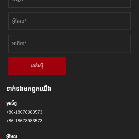
ដាក់ស្នើ
ទាក់ទង​មក​ពួក​យើង
ទូរស័ព្ទ
+86-18678983573
+86-18678983573
អ៊ីមែល