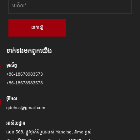
ដាក់ស្នើ
ទាក់ទង​មក​ពួក​យើង
ទូរស័ព្ទ
+86-18678983573
+86-18678983573
អ៊ីមែល
qdehss@gmail.com
អាស័យដ្ឋាន
លេខ 568, ផ្លូវថ្នាក់ទីមួយរបស់ Yanqing, Jimo ខ្ពស់