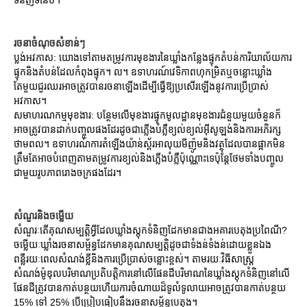
រចនាចំណុចសំខាន់ៗ
ប្លង់អវកាស: យោងទៅតាមតម្រូវការមុខងារនៃឃ្លាំងកន្លែងផ្ទុកតំបន់ការិយាល័យការ
ផ្ទុកនិងតំបន់ដែលកំពុងផ្ទុក។ ល។ ឧទាហរណ៍វេទិកាពហុកម្រិតឬចន្លោះឃ្លាំង
តែមួយជួរឈរអាចត្រូវបានរចនាឡើងដើម្បីធ្វើឱ្យប្រសើរឡើងនូវការប្រើប្រាស់
អវកាស។
សមាហរណកម្មមុខងារ: បន្ថែមលើមុខងារផ្ទុកមូលដ្ឋានមុខងារជំនួយមួយចំនួនក៏
អាចត្រូវបានដាក់បញ្ចូលផងដែរដូចជាភ្លើងបំភ្លឺខ្យល់ខ្យល់អ៊ីសូឡង់និងការអភិរក្ស
ថាមពល។ ឧទាហរណ៍ការតំឡើងយ៉ាន់ស្ព័រអាលុយមីញ៉ូមនិងវត្ថុដែលបានផ្អាកមិន
ត្រឹមតែអាចបំពេញតាមតម្រូវការខ្យល់និងភ្លើងបំភ្លឺប៉ុណ្ណោះទេប៉ុន្តែថែមទាំងបញ្ចូល
ជាមួយរូបភាពរោងចក្រផងដែរ។
សំណួរនិងចម្លើយ
សំណួរៈតើគុណសម្បត្តិអ្វីដែលឃ្លាំងស្តុកទំនិញដែកមានជាងអគារបេតុងប្រពៃណី?
ចម្លើយៈឃ្លាំងរចនាសម្ព័ន្ធដែកមានគុណសម្បត្តិដូចជាទំងន់ទំងន់ដោយខ្លួនឯង
ពន្លឺរយៈពេលសំណង់ខ្លីនិងការប្រើប្រាស់ចន្លោះខ្ពស់។ តាមរយៈវិធីសាស្រ្ត
សំណង់ម៉ូឌុលបរិមាណប្រតិបត្តិការនៅលើផែនដីបរិមាណនៃឃ្លាំងស្តុកទំនិញនៅលើ
ផែនដីត្រូវបានកាត់បន្ថយហើយការចំណាយដ៏ទូលំទូលាយអាចត្រូវបានកាត់បន្ថយ
15% ទៅ 25% បើប្រៀបធៀបនឹងរចនាសម្ព័ន្ធបេតុង។