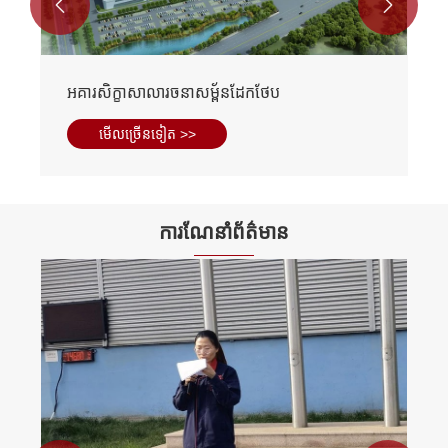


អគារសិក្ខាសាលារចនាសម្ព័នដែកថែប
មើល​ច្រើន​ទៀត >>
ការណែនាំព័ត៌មាន