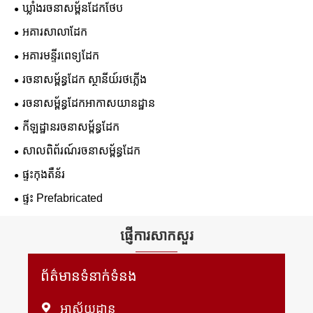
ឃ្លាំងរចនាសម្ព័នដែកថែប
អគារសាលាដែក
អគារមន្ទីរពេទ្យដែក
រចនាសម្ព័ន្ធដែក ស្ថានីយ៍រថភ្លើង
រចនាសម្ព័ន្ធដែកអាកាសយានដ្ឋាន
កីឡដ្ឋានរចនាសម្ព័ន្ធដែក
សាលពិព័រណ៍រចនាសម្ព័ន្ធដែក
ផ្ទះកុងតឺន័រ
ផ្ទះ Prefabricated
ផ្ញើការសាកសួរ
ព័ត៌មានទំនាក់ទំនង

អាស័យដ្ឋាន