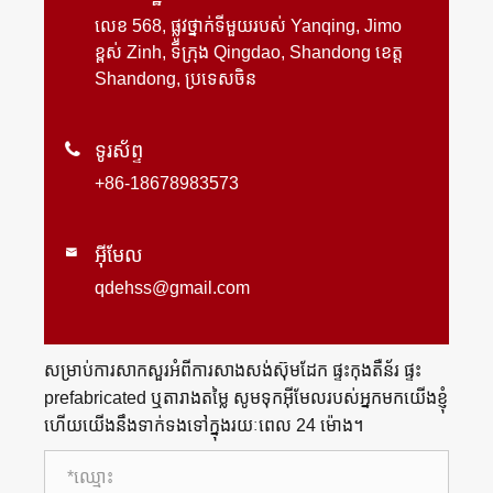
លេខ 568, ផ្លូវថ្នាក់ទីមួយរបស់ Yanqing, Jimo
ខ្ពស់ Zinh, ទីក្រុង Qingdao, Shandong ខេត្ត
Shandong, ប្រទេសចិន

ទូរស័ព្ទ
+86-18678983573
អ៊ីមែល

qdehss@gmail.com
សម្រាប់ការសាកសួរអំពីការសាងសង់ស៊ុមដែក ផ្ទះកុងតឺន័រ ផ្ទះ
prefabricated ឬតារាងតម្លៃ សូមទុកអ៊ីមែលរបស់អ្នកមកយើងខ្ញុំ
ហើយយើងនឹងទាក់ទងទៅក្នុងរយៈពេល 24 ម៉ោង។