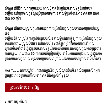
សំណួរៈតើជីវិតសេវាកម្មមានរយៈពេលប៉ុន្មាននៃឃ្លាំងរចនាសម្ព័ន្ធដែកថែប?
ចម្លើយៈនៅក្រោមលក្ខខណ្ឌប្រើប្រាស់ធម្មតារចនាសម្ព័ន្ធសំខាន់អាចមានរយៈពេល
ជាង 50 ឆ្នាំ។
សំណួរៈតើវាងាយស្រួលក្នុងការអនុវត្តការពង្រីកនិងជួសជុលនៅពេលក្រោយដែរឬ
ទេ?
ចម្លើយៈវិធីសាស្រ្តនៃការភ្ជាប់ខ្សែករបស់រចនាសម្ព័នដែកធ្វើឱ្យការពង្រីកនិងជួសជុល
មានភាពងាយស្រួលបំផុត។ នៅពេលបន្ថែមជាន់ឬពង្រីកវិសាលភាពនៅពេល
ក្រោយមិនចាំបាច់ធ្វើឱ្យខូចរចនាសម្ព័ន្ធដើមទេហើយរយៈពេលជួសជុលអាចត្រូវបាន
កាត់បន្ថយដោយជាង 60 ភាគរយបើប្រៀបធៀបទៅនឹងអគារបេតុងដែលធ្វើឱ្យសហ
គ្រាសមានលក្ខណៈសមស្របសម្រាប់សហគ្រាសដែលមានសហគ្រាសឆាប់រហ័ស។
Hot Tags: អាគារឃ្លាំងដែកជាក់ស្តែងនិងស្រស់ស្អាតចិនចិនផលិតអ្នកផលិតអ្នក
ផ្គត់ផ្គង់រោងចក្រមានតំលៃថោកមានតំលៃខ្ពស់តម្លៃខ្ពស់
ប្រភេទដែលពាក់ព័ន្ធ
អគារស៊ុមដែក