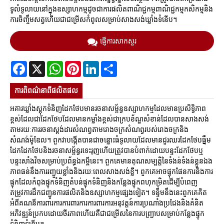
ទូលំទូលាយនៅក្នុងឧស្សាហកម្មដូចជាការផលិតពាណិជ្ជកម្មពាណិជ្ជកម្មកសិកម្មនិង
ការចិញ្ចឹមសត្វហើយជាជម្រើសកំពូលសម្រាប់សាងសង់ឃ្លាំងទំនើប។
ផ្ញើការសាកសួរ
Facebook
X
WhatsApp
Pinterest
LinkedIn
Share
ការ​ពិពណ៌នា​ពី​ផលិតផល
អគារឃ្លាំងស្តុកទំនិញដែកថែបមានរចនាសម្ព័ន្ធឧស្សាហកម្មដែលមានប្រសិទ្ធិភាព
ខ្ពស់ដែលជាដែកថែបដែលមានកម្លាំងខ្ពស់ជាក្របខ័ណ្ឌសំខាន់ដែលបានសាងសង់
តាមរយៈការរចនាស្តង់ដារសំណព្វតាមរោងចក្រសំណព្វរបស់រោងចក្រនិង
សំណង់ម៉ូឌែល។ ពួកវាបង្កើតបានជាចន្លោះធំទូលាយដែលមានជួរឈរដែកថែបធ្នឹម
ដែកដែកថែបនិងរចនាសម្ព័ន្ធរទេះរុញហើយត្រូវបានបំពាក់ដោយបន្ទះដែកថែបឬ
បន្ទះសាំងវិចសម្រាប់ប្រព័ន្ធឯកម្ពីនេះ។ ពួកគេមានគុណសម្បត្តិនៃទំងន់ទំងន់ខ្លួនឯង
ភាពធន់នឹងការរញ្ជួយខ្លាំងនិងរយៈពេលសាងសង់ខ្លី។ ពួកគេអាចផ្ទុកផែនការនិងការ
ផ្ទុកដែលកំពុងផ្ទុកទំនិញតំបន់ផ្ទុកទំនិញនិងកន្លែងផ្ទុកពហុកម្រិតដើម្បីបំពេញ
តម្រូវការដឹកជញ្ជូនការផលិតនិងឧស្សាហកម្មផ្សេងទៀត។ ទន្ទឹមនឹងនេះពួកគេគិត
អំពីគណនីការពារការការពារការការពារការអនុវត្តន៍ការប្រណាំងប្រជែងនិងគំនិត
អភិវឌ្ឍន៍ប្រកបដោយចីរភាពហើយគឺជាជម្រើសនៃការបញ្ជ្រាបសម្រាប់កន្លែងផ្ទុក
ទំនិញទំនើប។