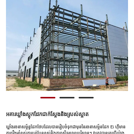
អគារឃ្លាំងស្តុកដែកជាក់ស្តែងនិងស្រស់ស្អាត
ឃ្លាំងរចនាសម្ព័ន្ធដែកថែបដែលបានរៀបចំទុកជាមុននៃរចនាសម្ព័នដែក Ei ហ៊ីមាន
ភាពរឹងមាំខ្ពស់ការបត់បែនខ្ពស់និងភាពស្និទ្ធស្នាលបរិស្ថាន។ វាត្រូវបានគេប្រើយ៉ាង