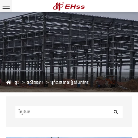
ផ្ទះ
ផលិតផល
ឃ្លាំងរចនាសម្ព័នដែកថែប