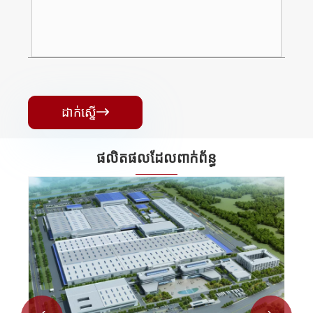
ដាក់ស្នើ

ផលិតផលដែលពាក់ព័ន្ធ