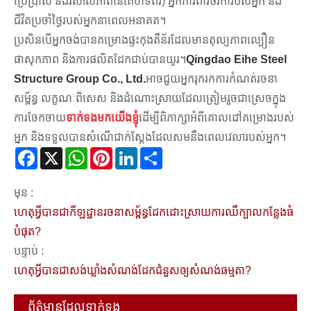
ប្រើប្រាស់ និងវិសាលភាពនៃគេហទំព័រ) អ្នកការពារថវិការបស់អ្នក និង
ជីវិតប្រចាំថ្ងៃរបស់អ្នកនាពេលអនាគត។
ប្រសិនបើអ្នកចង់បានគម្រោងផ្ទះកុងតឺន័រដែលមានតុល្យភាពល្បឿន
ផាសុកភាព និងការផលិតដែកជាប់បានយូរ។
Qingdao Eihe Steel
Structure Group Co., Ltd.
អាចជួយអ្នករុករកការកំណត់រចនា
សម្ព័ន្ធ លក្ខណៈពិសេស និងដំណោះស្រាយដែលត្រៀមរួចជាស្រេចក្នុង
ការចែកចាយ
ទាក់ទងមកយើងខ្ញុំ
ដើម្បីពិភាក្សាអំពីគោលដៅគម្រោងរបស់
អ្នក និងទទួលបានសំណើជាក់ស្តែងដែលសមនឹងពេលវេលារបស់អ្នក។
Facebook
X
WhatsApp
Pinterest
LinkedIn
Share
មុន :
ហេតុអ្វី​បាន​ជា​កីឡដ្ឋាន​រចនាសម្ព័ន្ធ​ដែក​ដោះស្រាយ​ការ​ឈឺ​ក្បាល​កន្លែង​ធំ​
បំផុត?
បន្ទាប់ :
ហេតុអ្វី​បាន​ជា​សង់​ឃ្លាំង​សំណង់​ដែក​ជំនួស​ឲ្យ​សំណង់​ធម្មតា?
ព័ត៌មានដែលទាក់ទង