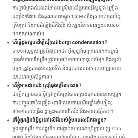
ការគ្រប់គ្រងសំលេងរំខានអាស្រ័យលើប្រភេទអ៊ីសូឡង់ គ្រឿង
ជញ្ជាំង/ពិដាន និងគុណភាពបង្អួច។ ជាមួយនឹងស្រទាប់សូរស័ព្ទ
ត្រឹមត្រូវ និងការដំឡើងដ៏តឹងរ៉ឹង សំឡេងរំខានខាងក្នុងអាចសម
ហេតុផលណាស់។
តើធ្វើដូចម្តេចដើម្បីជៀសវាងបញ្ហា condensation?
ទាមទារយុទ្ធសាស្ត្រពិតប្រាកដ៖ អ៊ីសូឡង់បន្ត ការដាក់ការគ្រប់
គ្រងចំហាយទឹកត្រឹមត្រូវសម្រាប់អាកាសធាតុរបស់អ្នក និងខ្យល់
បន្ត។ ត្រូវប្រាកដថាបន្ទប់ទឹក និងផ្ទះបាយមានការបញ្ចេញចោល
យ៉ាងមានប្រសិទ្ធភាព។
តើខ្ញុំអាចដាក់ជង់ ឬផ្សំធុងច្រើនបានទេ?
ជាញឹកញាប់បាទ ប៉ុន្តែវាគួរតែត្រូវបានគ្រោងទុកជារចនាសម្ព័ន្ធ។
ការបញ្ចូលគ្នានៃគ្រឿង (ជាពិសេសការរុះរើជញ្ជាំងចំហៀង)
ទាមទារការពង្រឹង ដូច្នេះអគារនៅតែរឹង និងមានសុវត្ថិភាព។
តើខ្ញុំគួររៀបចំអ្វីខ្លះនៅលើដីរបស់ខ្ញុំមុនពេលដឹកជញ្ជូន?
មូលដ្ឋានគ្រឹះ ការបង្ហូរទឹក ការភ្ជាប់ឧបករណ៍ប្រើប្រាស់ (ឬ stub-
outs) និងផែនការចែកចាយ/ស្ទូចដែលបានផ្ទៀងផ្ទាត់។ ការរៀបចំ