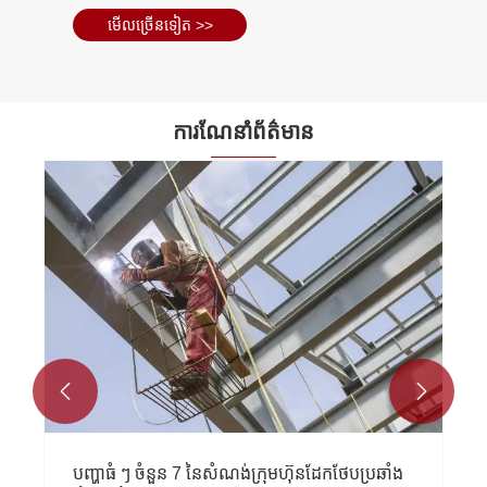
មើល​ច្រើន​ទៀត >>
ការណែនាំព័ត៌មាន


របៀបដែលស្ថានីយ៍រថភ្លើងស៊ុមដែកផ្លាស់ប្តូរបទ