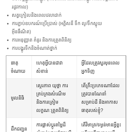
រដូវកាល)
សត្វក្រៀលនិងពេលវេលាដាក់
ការភ្ជាប់ឧបករណ៍ប្រើប្រាស់ (អគ្គិសនី ទឹក លូ/ទឹកស្អុយ
អ៊ីនធឺណិត)
ការអនុញ្ញាត គំនូរ និងការត្រួតពិនិត្យ
ការបង្ហូរទឹកនិងចំណាត់ថ្នាក់
ធាតុ
ហេតុអ្វីបានជាវា
អ្វីដែលត្រូវសួរមុនពេល
ចំណាយ
សំខាន់
អ្នកទិញ
ស្ថេរភាព យុថ្កា ការ
តើគ្រឹះប្រភេទណាដែល
គ្រប់គ្រងសំណើម
ត្រូវបានណែនាំ
មូលនិធិ
និងការត្រៀម
សម្រាប់ដី និងអាកាស
លក្ខណៈត្រួតពិនិត្យ
ធាតុរបស់ខ្ញុំ?
ការផ្លាស់ប្តូរតម្លៃដ៏
តើវិមាត្រ/ទម្ងន់មានអ្វីខ្លះ
ដឹកជញ្ជូន