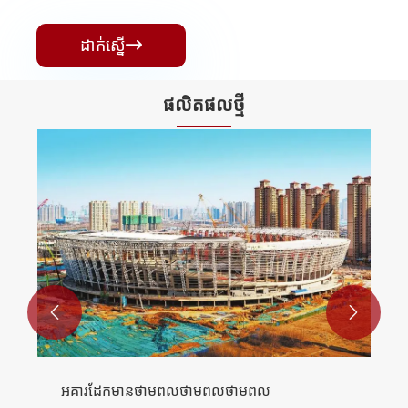
ដាក់ស្នើ

ផលិតផល​ថ្មី


ផ្ទះកុងតឺន័រដែលមានលក្ខណៈពហុជាន់