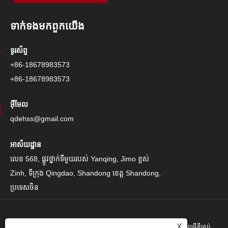
ទាក់ទង​មក​ពួក​យើង
ទូរស័ព្ទ
+86-18678983573
+86-18678983573
អ៊ីមែល
qdehss@gmail.com
អាស័យដ្ឋាន
លេខ 568, ផ្លូវថ្នាក់ទីមួយរបស់ Yanqing, Jimo ខ្ពស់
Zinh, ទីក្រុង Qingdao, Shandong ខេត្ត Shandong,
ប្រទេសចិន
X
រក្សាសិទ្ធិ© 2024 Qingdao Eihe Steel Steel Gropspors គ្រុបគ្រុបខូអិលធីឌីគ្រប់