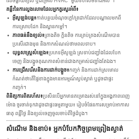
លេចធ្លាយខ្យល់ ឬជម្រើស HVAC "មួយទំហំសមទាំងអស់"។
គន្លឹះនៃការលួងលោមដែលអ្នកគួរសួរអំពី៖
អ៊ីសូឡង់បន្ត៖
កាត់​បន្ថយ​ចំណុច​ក្តៅ/ត្រជាក់​ដែល​បណ្តាល​មក​ពី​
ការ​ស្រោប​ដែក និង​ស្ពាន​កម្ដៅ។
ភាពធន់នឹងខ្យល់៖
ព្រាងតិច ក្លិនតិច ការគ្រប់គ្រងសំណើមបាន
ប្រសើរជាងមុន និងកាកសំណល់ថាមពលទាប។
យុទ្ធសាស្ត្រសំឡេង៖
ប្រភេទ​អ៊ីសូឡង់ ស្រទាប់​ជញ្ជាំង​ដែល​បែក​
ចេញ និង​បង្អួច​គុណភាព​សំខាន់​ជាង​កម្រាស់​ជញ្ជាំង​តែ​ឯង។
ការជ្រើសរើសនិងការដាក់បង្អួច៖
កញ្ចក់ និងការដាក់ស្រមោល
កំណត់ថាតើផ្ទៃខាងក្នុងមានអារម្មណ៍ស្ងប់ស្ងាត់ ឬដូចជាផ្ទះ
កញ្ចក់។
ពិនិត្យការពិតរហ័ស៖
ប្រសិនបើអ្នកមានគម្រោងរស់នៅក្នុងអង្គភាពពេញ
ម៉ោង ចូរចាត់ទុកវាដូចជាផ្ទះធម្មតាមួយ៖ រៀបចំផែនការសម្រាប់អាកាស
ធាតុ ពន្លឺថ្ងៃ និងខ្យល់ចេញចូលចាប់ពីថ្ងៃដំបូង។
សំណើម និងខាប់៖ អ្នកបំបែកកិច្ចព្រមព្រៀងស្ងាត់