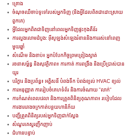
គ្រោង
ចំណុចឈឺចាប់ទូទៅរបស់អ្នកទិញ (និងអ្វីដែលពិតជាដោះស្រាយ
ពួកគេ)
អ្វីដែលអ្នកពិតជាទិញនៅពេលអ្នកទិញផ្ទះកុងតឺន័រ
ការលួងលោមដំបូង: អ៊ីសូឡង់សំឡេងរំខាននិងការរស់នៅពេញ
មួយឆ្នាំ
សំណើម និងខាប់៖ អ្នកបំបែកកិច្ចព្រមព្រៀងស្ងាត់
រចនាសម្ព័ន្ធ និងសុវត្ថិភាព៖ ការកាត់ ការពង្រឹង និងប្រើប្រាស់បាន
យូរ
បរិក្ខារ និងប្រព័ន្ធ៖ អគ្គិសនី បំពង់ទឹក បំពង់ខ្យល់ HVAC ខ្យល់
ការអនុញ្ញាត ការរៀបចំគេហទំព័រ និងការចំណាយ "លាក់"
ការកំណត់ពេលវេលា និងការត្រួតពិនិត្យគុណភាព៖ របៀបដែល
ការងាររោងចក្រកាត់បន្ថយហានិភ័យ
បញ្ជីត្រួតពិនិត្យរបស់អ្នកទិញជាក់ស្តែង
សំណួរគេសួរញឹកញាប់
ជំហានបន្ទាប់