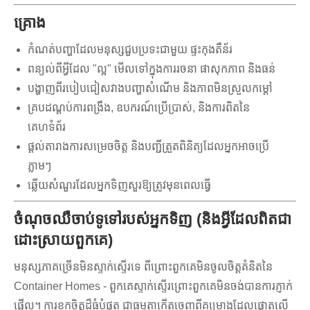
គ្រោង
កំណត់បញ្ហាដែលមនុស្សជួបប្រទះជាមួយ ផ្ទះកុងតឺន័រ
ពន្យល់ពីអ្វីដែល "ល្អ" មើលទៅក្នុងការរចនា ផាសុកភាព និងធន់
បង្ហាញពីរបៀបជៀសវាងបញ្ហាសំណើម និងភាពមិនស្រួលកម្ដៅ
គ្របដណ្តប់ការពង្រឹង, ឧបករណ៍ប្រើប្រាស់, និងការពិតនៃ
គេហទំព័រ
ផ្តល់តារាងការសម្រេចចិត្ត និងបញ្ជីត្រួតពិនិត្យដែលអ្នកអាចប្រើ
ភ្លាមៗ
ឆ្លើយសំណួរដែលអ្នកទិញសួរឱ្យត្រូវមុនពេលធ្វើ
ចំណុចឈឺចាប់ទូទៅរបស់អ្នកទិញ (និងអ្វីដែលពិតជា
ដោះស្រាយពួកគេ)
មនុស្សភាគច្រើនមិនស្ទាក់ស្ទើរទេ ពីព្រោះពួកគេមិនចូលចិត្តគំនិតនៃ
Container Homes - ពួកគេស្ទាក់ស្ទើរព្រោះពួកគេមិនចង់បានការភ្ញាក់
ផ្អើល។ ការខកចិត្តដ៏ធំបំផុត ជាធម្មតាកើតចេញពីគម្រោងដែលផ្តោតលើ