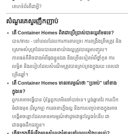
គេហទំព័រគឺជាអ្វី?
សំណួរគេសួរញឹកញាប់
តើ Container Homes ពិតជាប្រើប្រាស់បានយូរមែនទេ?
បាទ/ចាស - នៅពេលដែលការការពារច្រេះ ការពង្រឹងត្រឹមត្រូវ និង
ស្រោមសំបុត្រដែលបានរចនាយ៉ាងល្អត្រូវបានរួមបញ្ចូល។
ភាពធន់គឺតិចជាងអំពីធុងខ្លួនឯង និងច្រើនទៀតអំពីថ្នាំកូត ការ
លម្អិត និងរបៀបដែលសំណើមត្រូវបានគ្រប់គ្រងក្នុងរយៈពេលជា
ច្រើនឆ្នាំ។
តើ Container Homes មានអារម្មណ៍ថា "ប្រអប់" នៅខាង
ក្នុងទេ?
ពួកគេអាចធ្វើបាន ប៉ុន្តែពួកគេមិនចាំបាច់ទេ។ ប្លង់ឆ្លាតវៃ ការបើក
ធំជាងមុន (វិស្វកម្ម) ការរចនាភ្លើងល្អ និងការបញ្ចប់ខាងក្នុងអាច
បង្កើតចន្លោះដែលមានអារម្មណ៍ថាដូចជាផ្ទះល្វែងទំនើប ជា
ជាងធុងដឹកជញ្ជូន។
តើផ្ទះកុងតឺន័រនឹងមានសំលេងរំខាននៅពេលភ្លៀងឬខ្យល់?