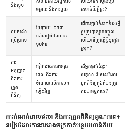
សំខាន់ដោយផ្អែកលើ
ហើយតើការចូលប្រើ
និងស្ទូច
ចម្ងាយ និងការចូល
គេហទំព័រអ្វីខ្លះ?
តើ​ការ​ភ្ជាប់​ទំនាក់ទំនង​អ្វី
ប្រែក្លាយ "ឯកតា"
ឧបករណ៍
ខ្លះ​ត្រូវ​បាន​រួម​បញ្ចូល
ទៅជាផ្ទះដែលមាន
ប្រើប្រាស់
ហើយ​តើ​ត្រូវ​ធ្វើ​អ្វីខ្លះ​ក្នុង​
មុខងារ
ស្រុក?
ការ
ជៀសវាងការពន្យារ
តើ​អ្នក​ផ្តល់​គំនូរ/
អនុញ្ញាត
ពេល និងការ
លក្ខណៈ​ពិសេស​ដែល​
និងការ
ចំណាយលើការរចនា
អ្នក​ពិនិត្យ​ក្នុង​តំបន់​ត្រូវ​
ត្រួត
ឡើងវិញ
ការ​ជា​ធម្មតា​ទេ?
ពិនិត្យ
ការកំណត់ពេលវេលា និងការត្រួតពិនិត្យគុណភាព៖
របៀបដែលការងាររោងចក្រកាត់បន្ថយហានិភ័យ