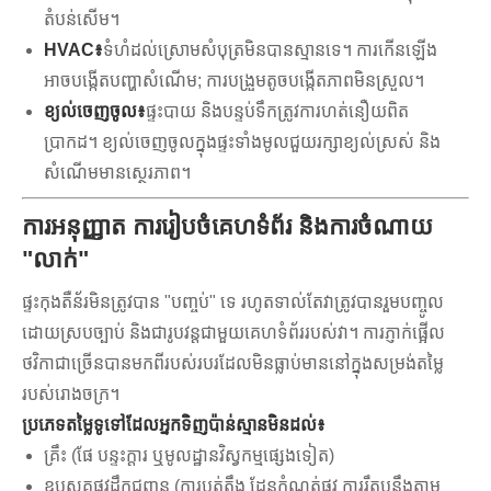
តំបន់សើម។
HVAC៖
ទំហំ​ដល់​ស្រោម​សំបុត្រ​មិន​បាន​ស្មាន​ទេ។ ការកើនឡើង
អាចបង្កើតបញ្ហាសំណើម; ការបង្រួមតូចបង្កើតភាពមិនស្រួល។
ខ្យល់ចេញចូល៖
ផ្ទះបាយ និងបន្ទប់ទឹកត្រូវការហត់នឿយពិត
ប្រាកដ។ ខ្យល់ចេញចូលក្នុងផ្ទះទាំងមូលជួយរក្សាខ្យល់ស្រស់ និង
សំណើមមានស្ថេរភាព។
ការអនុញ្ញាត ការរៀបចំគេហទំព័រ និងការចំណាយ
"លាក់"
ផ្ទះកុងតឺន័រមិនត្រូវបាន "បញ្ចប់" ទេ រហូតទាល់តែវាត្រូវបានរួមបញ្ចូល
ដោយស្របច្បាប់ និងជារូបវន្តជាមួយគេហទំព័ររបស់វា។ ការភ្ញាក់ផ្អើល
ថវិកាជាច្រើនបានមកពីរបស់របរដែលមិនធ្លាប់មាននៅក្នុងសម្រង់តម្លៃ
របស់រោងចក្រ។
ប្រភេទតម្លៃទូទៅដែលអ្នកទិញប៉ាន់ស្មានមិនដល់៖
គ្រឹះ (ផែ បន្ទះក្តារ ឬមូលដ្ឋានវិស្វកម្មផ្សេងទៀត)
ឧបសគ្គផ្លូវដឹកជញ្ជូន (ការបត់តឹង ដែនកំណត់ផ្លូវ ការរឹតបន្តឹងតាម