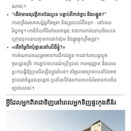
ណាស់។
“តើវាមានសុវត្ថិភាពដែរឬទេ បន្ទាប់ពីកាត់ទ្វារ និងបង្អួច?”
ការពង្រឹងរចនាសម្ព័ន្ធគឺធម្មតា និងត្រូវបានរំពឹងទុក - នៅពេល
វិស្វកម្ម។ ហានិភ័យគឺមិនមែនជាធុង; វា​ជា​ការ​កាត់​ដោយ​មិន​បាន​
គ្រោងទុក​ដោយ​គ្មាន​ការ​ដាក់​ស៊ុម និង​ផ្លូវ​ផ្ទុក​ត្រឹមត្រូវ។
«​តើ​តម្លៃ​ពិត​ប៉ុន្មាន​នៅ​លើ​ដី​ខ្ញុំ​?»
ការចំណាយសរុបរួមមានការដឹកជញ្ជូន ការដាក់រថយន្តស្ទូច
មូលដ្ឋានគ្រឹះ ការភ្ជាប់ឧបករណ៍ប្រើប្រាស់ ការអនុញ្ញាត និងពេល
ខ្លះការធ្វើឱ្យប្រសើរឡើងក្នុងតំបន់។ តម្លៃរោងចក្រទាបនៅតែអាច
ក្លាយជាចំនួនសរុបខ្ពស់ ប្រសិនបើផែនការគេហទំព័រមានភាពមិន
ច្បាស់លាស់។
អ្វីដែលអ្នកពិតជាទិញនៅពេលអ្នកទិញផ្ទះកុងតឺន័រ