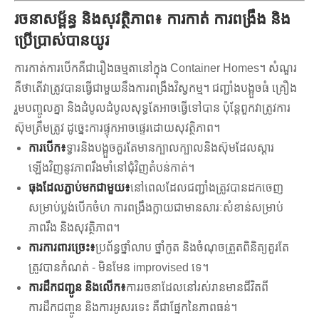
រចនាសម្ព័ន្ធ និងសុវត្ថិភាព៖ ការកាត់ ការពង្រឹង និង
ប្រើប្រាស់បានយូរ
ការកាត់ការបើកគឺជារឿងធម្មតានៅក្នុង Container Homes។ សំណួរ
គឺថាតើវាត្រូវបានធ្វើជាមួយនឹងការពង្រឹងវិស្វកម្ម។ ជញ្ជាំងបង្អួចធំ គ្រឿង
រួមបញ្ចូលគ្នា និងដំបូលដំបូលសុទ្ធតែអាចធ្វើទៅបាន ប៉ុន្តែពួកវាត្រូវការ
ស៊ុមត្រឹមត្រូវ ដូច្នេះការផ្ទុកអាចផ្ទេរដោយសុវត្ថិភាព។
ការបើក៖
ទ្វារនិងបង្អួចគួរតែមានក្បាលក្បាលនិងស៊ុមដែលស្ដារ
ឡើងវិញនូវភាពរឹងមាំនៅជុំវិញតំបន់កាត់។
ធុងដែលភ្ជាប់មកជាមួយ៖
នៅពេលដែលជញ្ជាំងត្រូវបានដកចេញ
សម្រាប់ប្លង់បើកចំហ ការពង្រឹងក្លាយជាមានសារៈសំខាន់សម្រាប់
ភាពរឹង និងសុវត្ថិភាព។
ការការពារច្រេះ៖
ប្រព័ន្ធថ្នាំលាប ថ្នាំកូត និងចំណុចត្រួតពិនិត្យគួរតែ
ត្រូវបានកំណត់ - មិនមែន improvised ទេ។
ការដឹកជញ្ជូន និងលើក៖
ការរចនាដែលនៅរស់រានមានជីវិតពី
ការដឹកជញ្ចូន និងការអូសរទេះ គឺជាផ្នែកនៃភាពធន់។