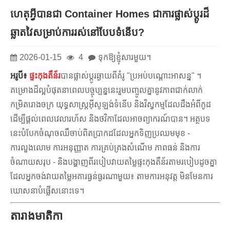
ហេតុអ្វីបានជា Container Homes ជាការផ្លាស់ប្តូរដ៏
ឆ្លាតវៃសម្រាប់ការរស់នៅបែបទំនើប?
2026-01-15
4
ទុកឱ្យខ្ញុំសារមួយ។
អរូបី៖
ផ្ទះកុងតឺន័រ
បានផ្លាស់ប្តូរឆ្ងាយពីគំរូ "ប្រអប់បណ្តោះអាសន្ន" ។
គម្រោងដ៏ល្អបំផុតនាពេលបច្ចុប្បន្ននេះរួមបញ្ចូលគ្នានូវភាពជាក់លាក់
កម្រិតរោងចក្រ យុទ្ធសាស្រ្តអ៊ីសូឡង់ទំនើប និងវិស្វកម្មដែលដឹងអំពីកូដ
ដើម្បីផ្តល់ពេលវេលារហ័ស និងថវិកាដែលអាចព្យាករណ៍បាន។ អត្ថបទ
នេះបំបែកចំណុចឈឺចាប់ពិតប្រាកដដែលអ្នកទិញប្រឈមមុខ -
ការលួងលោម ការអនុញ្ញាត ការគ្រប់គ្រងសំណើម ភាពធន់ និងការ
ចំណាយសរុប - និងបង្ហាញពីរបៀបវាយតម្លៃផ្ទះកុងតឺន័រតាមរបៀបដូចគ្នា
ដែលអ្នកចង់វាយតម្លៃអគារធ្ងន់ធ្ងរណាមួយ៖ តាមការអនុវត្ត មិនមែនការ
ឃោសនាបំផ្លើសនោះទេ។
តារាងមាតិកា