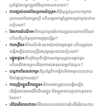
ប្រព័ន្ធដែលអ្នកត្រួតពិនិត្យអាចយល់បានទេ?
ភាពច្បាស់លាស់នៃស្រោមសំបុត្រ៖
តើអ៊ីសូឡង់ប្រភេទ/កម្រាស់
ប្រភេទណាដែលត្រូវប្រើ ហើយស្ពានកម្ដៅត្រូវបានគ្រប់គ្រងដោយ
របៀបណា?
ផែនការសំណើម៖
តើការគ្រប់គ្រងចំហាយត្រូវបានដាក់នៅទីណា
ហើយតើប្រព័ន្ធខ្យល់ចេញចូលអ្វីខ្លះ?
ការពង្រឹង៖
តើ​ការ​បើក​ធំៗ​មាន​ស៊ុម​យ៉ាង​ដូច​ម្តេច ហើយ​ត្រូវ​បាន​
បង្កើត​ឡើង​ដោយ​គ្រឿងចក្រ​រួម​គ្នា​ដោយ​របៀប​ណា?
បង្អួច/ទ្វារ៖
តើកម្រិតប្រតិបត្តិការណាមួយត្រូវបានផ្តល់ជូន
ហើយតើវាសមស្របនឹងអាកាសធាតុរបស់អ្នកដែរឬទេ?
លទ្ធភាពនៃសេវាកម្ម៖
តើប្រព័ន្ធទឹក/អគ្គិសនីអាចចូលបានដោយ
មិនបំផ្លាញការបញ្ចប់?
ការត្រៀមខ្លួនដឹកជញ្ជូន៖
តើការរចនាត្រូវបានបង្កើតឡើង
ដើម្បីរស់រានមានជីវិតដឹកជញ្ជូន និងស្ទូចដោយគ្មានការខូចខាត
មែនទេ?
ព្រំដែនវិសាលភាព៖
តើវិសាលភាពរោងចក្រធៀបនឹងវិសាលភាព