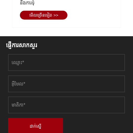
ពិសោធន៍ធ្វើដំណើរតាមរថភ្លើងទំនើប
មើល​ច្រើន​ទៀត >>
ផ្ញើការសាកសួរ
ដាក់ស្នើ