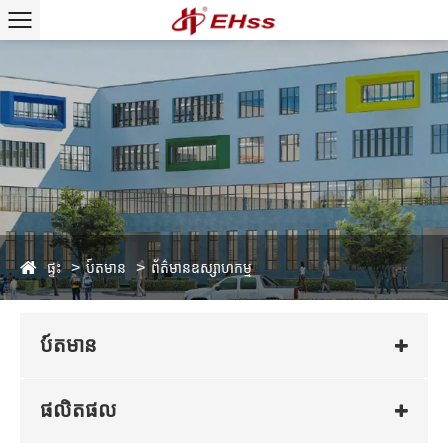
ផ្ទះ
ប៍តមាន
ព័ត៌មានឧស្សាហកម្ម
ប៍តមាន
ផលិតផល