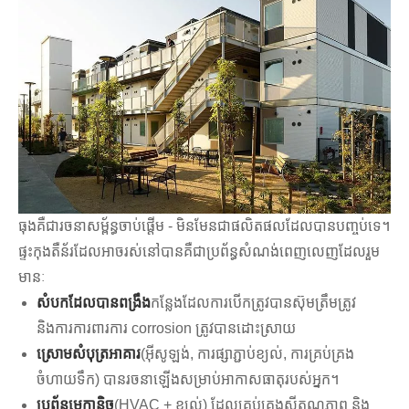
ធុងគឺជារចនាសម្ព័ន្ធចាប់ផ្តើម - មិនមែនជាផលិតផលដែលបានបញ្ចប់ទេ។
ផ្ទះកុងតឺន័រដែលអាចរស់នៅបានគឺជាប្រព័ន្ធសំណង់ពេញលេញដែលរួម
មានៈ
សំបកដែលបានពង្រឹង
កន្លែងដែលការបើកត្រូវបានស៊ុមត្រឹមត្រូវ
និងការការពារការ corrosion ត្រូវបានដោះស្រាយ
ស្រោមសំបុត្រអាគារ
(អ៊ីសូឡង់, ការផ្សាភ្ជាប់ខ្យល់, ការគ្រប់គ្រង
ចំហាយទឹក) បានរចនាឡើងសម្រាប់អាកាសធាតុរបស់អ្នក។
ប្រព័ន្ធមេកានិច
(HVAC + ខ្យល់) ដែលគ្រប់គ្រងសីតុណ្ហភាព និង