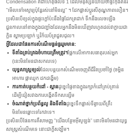
Condensation គឺជាហេតុផលទី 1 ដែលមនុស្សនិយាយថាផ្ទះកុងតឺន័រ
"មើលទៅអស្ចារ្យប៉ុន្តែរស់នៅមិនល្អ" ។ ដែកផ្លាស់ប្តូរសីតុណ្ហភាពលឿន។
ប្រសិនបើខ្យល់ក្នុងផ្ទះក្តៅប៉ះនឹងផ្ទៃដែកត្រជាក់ ទឹកនឹងលេចឡើង
ជួនកាលនៅខាងក្នុងជញ្ជាំងដែលអ្នកនឹងមិនឃើញវារហូតដល់វាក្លាយជា
ក្លិន ស្នាមប្រឡាក់ ឬវិក័យប័ត្រជួសជុល។
អ្វីដែលជាផែនការសំណើមធ្ងន់ធ្ងររួមមាន:
ទីតាំងគ្រប់គ្រងចំហាយត្រឹមត្រូវ។
ផ្អែកលើអាកាសធាតុរបស់អ្នក
(នេះមិនមែនជាសកលទេ)
យុទ្ធសាស្ត្រខ្យល់
ដែលបន្តយកសំណើមចេញពីជីវិតប្រចាំថ្ងៃ (ចម្អិន
អាហារ ផ្កាឈូក ដកដង្ហើម)
ការកាត់បន្ថយកំដៅ - ស្ពាន
ដូច្នេះផ្ទៃខាងក្នុងរក្សាកំដៅគ្រប់គ្រាន់
ដើម្បីជៀសវាងការបង្កើតទឹកសន្សើម
ចំណាត់ថ្នាក់ប្រព័ន្ធលូ និងទីតាំង
ដូច្នេះទឹកផ្លាស់ទីឆ្ងាយពីគ្រឹះ
មិនមែនឆ្ពោះទៅរកវាទេ។
ប្រសិនបើផែនការគឺសាមញ្ញ "យើងបន្ថែមអ៊ីសូឡង់" នោះមិនមែនជាយុទ្ធ
សាស្ត្រសំណើមទេ នោះជាក្តីសង្ឃឹម។