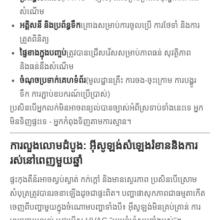
សំណើម
អគ្គិសនី និងប្រព័ន្ធទឹក
គ្រោងសម្រាប់ការចូលប្រើ ការថែទាំ និងការ
ត្រួតពិនិត្យ
ផ្ទៃខាងក្នុងបញ្ចប់
ត្រូវបានជ្រើសរើសសម្រាប់ភាពធន់ សុវត្ថិភាព
និងធន់នឹងសំណើម
ចំណុចប្រទាក់គេហទំព័រ
(មូលដ្ឋានគ្រឹះ ការចង-ចុះក្រោម ការបង្ហូរ
ទឹក ការភ្ជាប់ឧបករណ៍ប្រើប្រាស់)
ប្រសិនបើអ្នកលក់មិនអាចពន្យល់បានច្បាស់អំពីស្រទាប់ទាំងនេះទេ អ្នក
មិនទិញផ្ទះទេ - អ្នកកំពុងទិញតាមការស្មាន។
ការលួងលោមដំបូង: អ៊ីសូឡង់សំឡេងរំខាននិងការ
រស់នៅពេញមួយឆ្នាំ
ផ្ទះកុងតឺន័រអាចស្ងប់ស្ងាត់ កក់ក្តៅ និងមានស្ថេរភាព ប្រសិនបើស្រោម
សំបុត្រត្រូវបានរចនាឡើងដូចជាផ្ទះពិត។ បញ្ហាផាសុកភាពជាធម្មតាកើត
ចេញពីបញ្ហាមួយក្នុងចំណោមបញ្ហាទាំងបី៖ អ៊ីសូឡង់មិនគ្រប់គ្រាន់ ការ