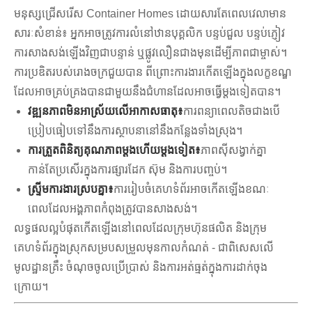
មនុស្សជ្រើសរើស Container Homes ដោយសារតែពេលវេលាមាន
សារៈសំខាន់៖ អ្នកអាចត្រូវការលំនៅឋានបុគ្គលិក បន្ទប់ជួល បន្ទប់ភ្ញៀវ
ការសាងសង់ឡើងវិញជាបន្ទាន់ ឬផ្លូវលឿនជាងមុនដើម្បីភាពជាម្ចាស់។
ការប្រឌិតរបស់រោងចក្រជួយបាន ពីព្រោះការងារកើតឡើងក្នុងលក្ខខណ្ឌ
ដែលអាចគ្រប់គ្រងបានជាមួយនឹងជំហានដែលអាចធ្វើម្តងទៀតបាន។
វឌ្ឍនភាពមិនអាស្រ័យលើអាកាសធាតុ៖
ការពន្យាពេលតិចជាងបើ
ប្រៀបធៀបទៅនឹងការស្ថាបនានៅនឹងកន្លែងទាំងស្រុង។
ការត្រួតពិនិត្យគុណភាពម្តងហើយម្តងទៀត៖
ភាពស៊ីសង្វាក់គ្នា
កាន់តែប្រសើរក្នុងការផ្សារដែក ស៊ុម និងការបញ្ចប់។
ស្ទ្រីមការងារស្របគ្នា៖
ការរៀបចំគេហទំព័រអាចកើតឡើងខណៈ
ពេលដែលអង្គភាពកំពុងត្រូវបានសាងសង់។
លទ្ធផលល្អបំផុតកើតឡើងនៅពេលដែលក្រុមហ៊ុនផលិត និងក្រុម
គេហទំព័រក្នុងស្រុកសម្របសម្រួលមុនកាលកំណត់ - ជាពិសេសលើ
មូលដ្ឋានគ្រឹះ ចំណុចចូលប្រើប្រាស់ និងការអត់ធ្មត់ក្នុងការដាក់ចុង
ក្រោយ។