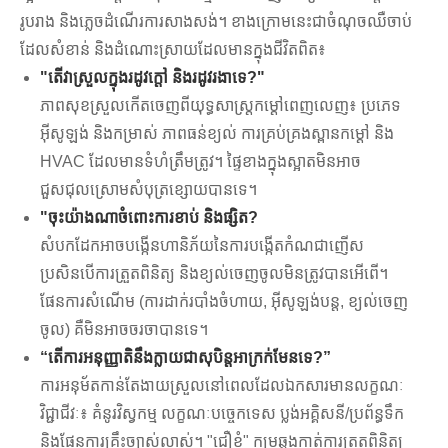
រូបរាង និងភ្លេចដំណើរការសាងសង់។ ខាងក្រោម​នេះ​ជា​ចំណុច​ឈឺចាប់​
ដែល​សំខាន់ និង​ដំណោះស្រាយ​ដែល​មាន​ក្នុង​ជីវិត​ពិត៖
"តើវាស្រួលក្នុងរដូវក្តៅ និងរដូវរងាទេ?"
ភាពសុខស្រួលកើតចេញពីយុទ្ធសាស្ត្រកម្ដៅពេញលេញ៖ ប្រភេទ
អ៊ីសូឡង់ និងកម្រាស់ ភាពធន់ខ្យល់ ការគ្រប់គ្រងស្ពានកម្ដៅ និង
HVAC ដែលមានទំហំត្រឹមត្រូវ។ ផ្ទៃខាងក្នុងស្អាតមិនអាច
ជួសជុលស្រោមសំបុត្រខ្សោយបានទេ។
"ចុះយ៉ាងណាចំពោះការខាប់ និងផ្សិត?
សំបកដែកអាចបង្កើនហានិភ័យនៃការបង្កើតកំណជាញើស
ប្រសិនបើការត្រួតពិនិត្យ និងខ្យល់ចេញចូលមិនត្រូវបានអើពើ។
ផែនការសំណើម (ការដាក់របាំងចំហាយ, អ៊ីសូឡង់បន្ត, ខ្យល់ចេញ
ចូល) គឺមិនអាចចរចាបានទេ។
“តើការអនុញ្ញាតិនឹងក្លាយជាសុបិន្តអាក្រក់មែនទេ?”
ការអនុម័តកាន់តែងាយស្រួលនៅពេលដែលឯកសារមានលក្ខណៈ
វិជ្ជាជីវៈ៖ គំនូរវិស្វកម្ម លក្ខណៈបច្ចេកទេស ប្លង់អគ្គិសនី/ប្រព័ន្ធទឹក
និងផែនការគ្រឹះច្បាស់លាស់។ "ជឿខ្ញុំ" កម្រឆ្លងកាត់ការត្រួតពិនិត្យ