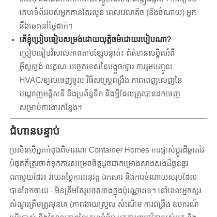
គេហទំព័ររបស់អ្នកកាន់តែរលូន ពេលវេលាតិច (និងចំណាយ) អ្នក
នឹងឆេះនៅថ្ងៃដាក់។
តើខ្ញុំប្រៀបធៀបសម្រង់ដោយយុត្តិធម៌ដោយរបៀបណា?
ប្រៀបធៀបវិសាលភាពតាមខ្សែបន្ទាត់៖ ព័ត៌មានលម្អិតអំពី
អ៊ីសូឡង់ លក្ខណៈបច្ចេកទេសនៃបង្អួច/ទ្វារ ការរួមបញ្ចូល
HVAC/ខ្យល់ចេញចូល វិធីសាស្រ្តពង្រឹង ភាពពេញលេញនៃ
បណ្តាញអគ្គិសនី និងប្រព័ន្ធទឹក និងអ្វីដែលត្រូវបានដកចេញ
សម្រាប់ការងារកន្លែង។
ជំហានបន្ទាប់
ប្រសិនបើអ្នកកំពុងពិចារណា Container Homes ការផ្លាស់ប្តូរដ៏ឆ្លាតវៃ
បំផុតគឺត្រូវចាត់ទុកការសម្រេចចិត្តដូចជាគម្រោងសាងសង់ដ៏ធ្ងន់ធ្ងរ
ណាមួយដែរ៖ វាយតម្លៃការអនុវត្ត ឯកសារ និងការចំណាយសរុបដែល
បានចែកចាយ - មិនត្រឹមតែរូបថតខាងក្នុងប៉ុណ្ណោះទេ។ នៅពេលអ្នកសួរ
សំណួរត្រឹមត្រូវមុនគេ (ភាពងាយស្រួល សំណើម ការពង្រឹង ឧបករណ៍