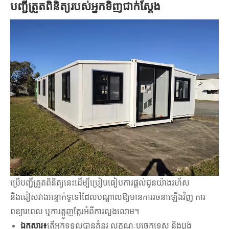
បញ្ជីត្រួតពិនិត្យរបស់អ្នកទិញជាក់ស្តែង
ប្រើបញ្ជីត្រួតពិនិត្យនេះដើម្បីប្រៀបធៀបការផ្តល់ជូនយ៉ាងរហ័ស
និងជៀសវាងអន្ទាក់ទូទៅដែលបណ្តាលឱ្យមានការរចនាឡើងវិញ ការ
ពន្យារពេល ឬការត្អូញត្អែរអំពីការលួងលោម។
ឯកសារ៖
តើអ្នកទទួលបានគំនូរ លក្ខណៈបច្ចេកទេស និងប្លង់