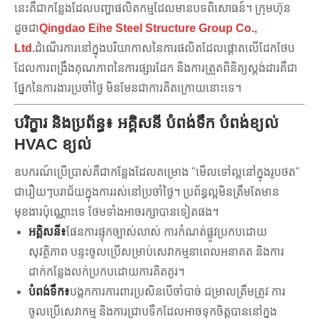
នេះគឺជាកន្លែងដែលបញ្ហាផលិតកម្មដែលមានបទពិសោធន៍។ ក្រុមហ៊ុន
ដូចជា
Qingdao Eihe Steel Structure Group Co.,
Ltd.
ដំណើរការនៅក្នុងបរិយាកាសនៃការផលិតដែលផ្តោតលើដែកថែប
ដែលការពង្រឹងគុណភាពនៃការផ្សារដែក និងការត្រួតពិនិត្យស្តង់ដារគឺជា
ផ្នែកនៃការងារប្រចាំថ្ងៃ មិនមែនជាការគិតក្រោយនោះទេ។
បរិក្ខារ និងប្រព័ន្ធ៖ អគ្គិសនី បំពង់ទឹក បំពង់ខ្យល់
HVAC ខ្យល់
ឧបករណ៍ប្រើប្រាស់គឺជាកន្លែងដែលគម្រោង "មើលទៅល្អនៅក្នុងរូបថត"
ជារឿយៗបរាជ័យក្នុងការរស់នៅប្រចាំថ្ងៃ។ ប្រព័ន្ធល្អមិនត្រឹមតែមាន
មុខងារប៉ុណ្ណោះទេ ថែមទាំងអាចរក្សាបានទៀតផង។
អគ្គិសនី៖
ផែនការផ្ទុកច្បាស់លាស់ ការកំណត់ផ្លូវប្រកបដោយ
សុវត្ថិភាព បន្ទះចូលប្រើសម្រាប់សេវាកម្មនាពេលអនាគត និងការ
ដាក់កន្លែងលក់ប្រកបដោយការគិតគូរ។
បំពង់ទឹក៖
បង្កកការការពារប្រសិនបើចាំបាច់ ជម្រាលត្រឹមត្រូវ ការ
ចូលប្រើសេវាកម្ម និងការជ្រាបទឹកដែលអាចទុកចិត្តបាននៅក្នុង