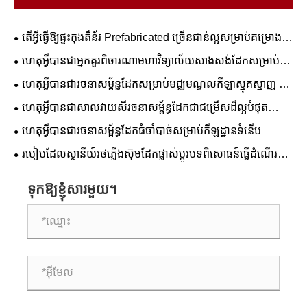
តើអ្វីធ្វើឱ្យផ្ទះកុងតឺន័រ Prefabricated ច្រើនជាន់ល្អសម្រាប់គម្រោង
ពាណិជ្ជកម្ម និងលំនៅដ្ឋាន?
ហេតុអ្វីបានជាអ្នកគួរពិចារណាមហាវិទ្យាល័យសាងសង់ដែកសម្រាប់ការ
អប់រំរបស់អ្នក។
ហេតុអ្វីបានជារចនាសម្ព័ន្ធដែកសម្រាប់មជ្ឈមណ្ឌលកីឡាស្មុគស្មាញ ជា
ដំណោះស្រាយដ៏ល្អបំផុតសម្រាប់ការសាងសង់កីឡដ្ឋានទំនើប
ហេតុអ្វីបានជាសាលវាយសីរចនាសម្ព័ន្ធដែកជាជម្រើសដ៏ល្អបំផុត
សម្រាប់ឧបករណ៍កីឡាទំនើប
ហេតុអ្វី​បាន​ជា​រចនាសម្ព័ន្ធ​ដែក​ធំ​ចាំបាច់​សម្រាប់​កីឡដ្ឋាន​ទំនើប
របៀបដែលស្ថានីយ៍រថភ្លើងស៊ុមដែកផ្លាស់ប្តូរបទពិសោធន៍ធ្វើដំណើរ
តាមរថភ្លើងទំនើប
ទុកឱ្យខ្ញុំសារមួយ។