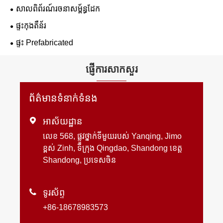
សាលពិព័រណ៍រចនាសម្ព័ន្ធដែក
ផ្ទះកុងតឺន័រ
ផ្ទះ Prefabricated
ផ្ញើការសាកសួរ
ព័ត៌មានទំនាក់ទំនង

អាស័យដ្ឋាន
លេខ 568, ផ្លូវថ្នាក់ទីមួយរបស់ Yanqing, Jimo
ខ្ពស់ Zinh, ទីក្រុង Qingdao, Shandong ខេត្ត
Shandong, ប្រទេសចិន

ទូរស័ព្ទ
+86-18678983573