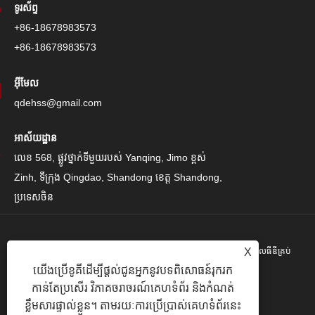
ទូរស័ព្ទ
+86-18678983573
+86-18678983573
អ៊ីមែល
qdehss@gmail.com
អាស័យដ្ឋាន
លេខ 568, ផ្លូវថ្នាក់ទីមួយរបស់ Yanqing, Jimo ខ្ពស់
Zinh, ទីក្រុង Qingdao, Shandong ខេត្ត Shandong,
ប្រទេសចិន
X
រក្សាសិទ្ធិ© 2024 Qingdao Eihe Steel Steel Gropspors គ្រុបគ្រុបខូអិលធីឌីគ្រប់
យើងប្រើខូគីដើម្បីផ្តល់ជូនអ្នកនូវបទពិសោធន៍រុករក
បែបយ៉ាង។
កាន់តែប្រសើរ វិភាគចរាចរណ៍គេហទំព័រ និងកំណត់
Links
|
Sitemap
|
RSS
|
XML
|
គោលការណ៍ឯកជនភាព
|
ខ្លឹមសារផ្ទាល់ខ្លួន។ តាមរយៈការប្រើប្រាស់គេហទំព័រនេះ