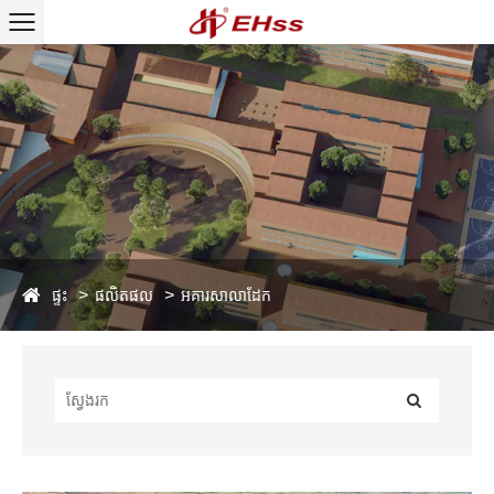
ផ្ទះ
ផលិតផល
អគារសាលាដែក