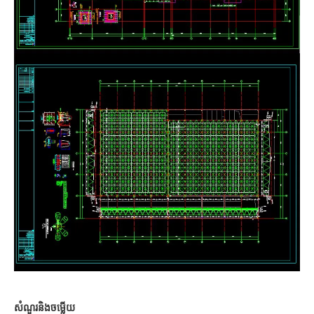
សំណួរនិងចម្លើយ