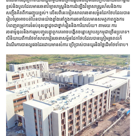
ខ្ពស់និងបូលដែលមានរចនាវិទ្យាសាស្រ្តនិងការដំឡើងវិទ្យាសាស្រ្តរហ័សនិងការ
សញ្ជឹងគិតពីការរញ្ជួយខ្ពស់។ លើសពីនេះទៀតសាលារចនាសម្ព័នដែកថែបដែលបាន
រៀបចំរួចអាចបត់បែនបានយ៉ាងខ្លាំងនៅក្នុងការរចនាដែលមានសមត្ថភាពក្នុងការ
បំពេញតម្រូវការទំនប់ខុសគ្នាដូចជាថ្នាក់រៀននិងការិយាល័យ។ តាមរយៈការ
រចនាម៉ូឌុលនិងការរួមបញ្ចូលគ្នាពួកគេអាចបង្កើតចន្លោះស្ថាបត្យកម្មជាច្រើនប្រភេទ។
បើនិយាយពីការថែទាំសាលារៀនរចនាសម្ព័នដែកថែបដែលបានត្រៀមរួចរាល់ក៏
ដំណើរការបានល្អផងដែរដោយមានសំភារៈប្រើប្រាស់បានយូរនិងថ្លៃដើមថែទាំទាប។