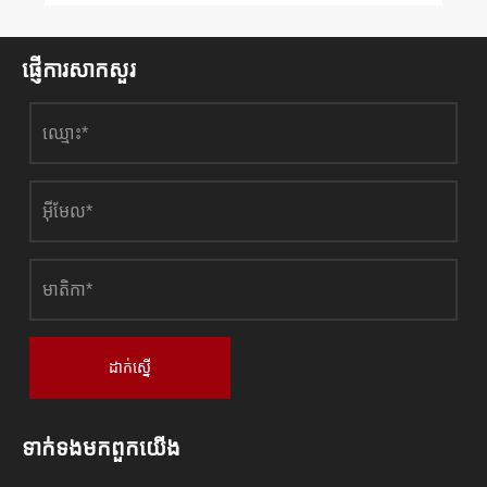
ផ្ញើការសាកសួរ
ដាក់ស្នើ
ទាក់ទង​មក​ពួក​យើង