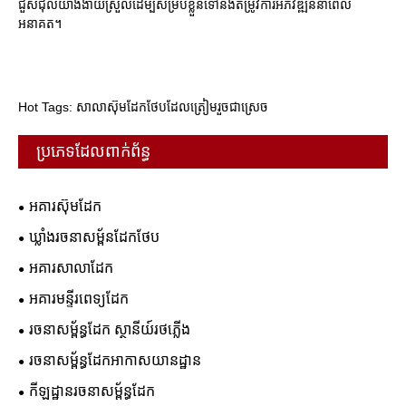
ជួសជុលយ៉ាងងាយស្រួលដើម្បីសម្របខ្លួនទៅនឹងតម្រូវការអភិវឌ្ឍន៍នាពេល
អនាគត។
Hot Tags: សាលាស៊ុមដែកថែបដែលត្រៀមរួចជាស្រេច
ប្រភេទដែលពាក់ព័ន្ធ
អគារស៊ុមដែក
ឃ្លាំងរចនាសម្ព័នដែកថែប
អគារសាលាដែក
អគារមន្ទីរពេទ្យដែក
រចនាសម្ព័ន្ធដែក ស្ថានីយ៍រថភ្លើង
រចនាសម្ព័ន្ធដែកអាកាសយានដ្ឋាន
កីឡដ្ឋានរចនាសម្ព័ន្ធដែក