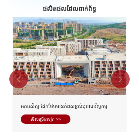
ផលិតផលដែលពាក់ព័ន្ធ


អគារសិក្សាដែកថែបមានកំពស់ខ្ពស់បុរាណវិស្វកម្ម
មើល​ច្រើន​ទៀត >>