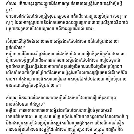
សំណួរ: តើការអនុវត្តការរញ្ជួយដីនៃការរញ្ជួយនៃរចនាសម្ពន្ធ័ដែកថយន្តម៉ាស៊ីនអ្វី
ខ្លះ?
ចៈសាលាដែកថែបដែលត្រៀមរួចជាស្រេចមានដំណើរការរញ្ជួយល្អបំផុត។ សមា្ភារៈ
ល្អ ៗ ដែលអាចស្រូបយកនិងរំលាយថាមពលរញ្ជួយប្រកបដោយប្រសិទ្ធភាពនិងកាត់
បន្ថយការខូចខាតដែលបណ្តាលមកពីការរញ្ជួយដីដល់អគារ។
សំណួរៈតើថ្លៃដើមនៃសាលារចនាសម្ព័នដែកថែបដែលមានតំលៃថ្លៃជាងសាលា
ប្រពៃណីទេ?
ចម្លើយៈការវិនិយោគដំបូងនៃសាលាដែកថែបដែលបានរៀបចំទុកគឺខ្ពស់ជាងសាលា
រៀនរចនាសម្ព័ន្ធប្រពៃណីអគារអគាររចនាសម្ព័នដែកថែបដែលបានរៀបចំទុកជា
មុនគឺមានល្បឿនលឿនដែលអាចកាត់បន្ថយថ្លៃដើមការងារនិងថ្លៃដើមគ្រប់គ្រង។
លើសពីនេះទៅទៀតតម្លៃថែទាំនៃរចនាសម្ព័ន្ធដែកដែលបានត្រៀមរួចរាល់គឺមានកំរិត
ទាប។ នៅក្នុងរយៈពេលវែងសាលារៀនរចនាសម្ព័នដែកថែបដែលបានរៀបចំរួចរាល់
មានគុណសម្បត្តិសេដ្ឋកិច្ចជាក់លាក់។
សំណួរៈតើការរចនានៃសាលារចនាសម្ព័នដែកថែបដែលបានរៀបចំទុកជាមុន
អាចបត់បែនបានដែរឬទេ?
ចម្លើយ: ការរចនាសាលារចនាសម្ព័នដែកថែបដែលបានរៀបចំទុកជាមុនគឺ
អាចបត់បែនបាន។ សមា្ភារៈរបស់ក្រុមហ៊ុនដែកថែបអាចទទួលបានវិសាលភាពធំ ៗ
និងរាងស្មុគស្មាញដែលប្រជុំរាល់តម្រូវការជំនាញផ្សេងៗគ្នា។ លើសពីនេះទៅទៀត
ការរចនាម៉ូឌុលនៃរចនាសម្ពន្ធ័ដែកដែលបានត្រៀមរួចរាល់អាចត្រូវបានពង្រីកនិង