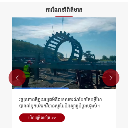
ការណែនាំព័ត៌មាន


វឌ្ឍនភាពថ្មីក្នុងវប្បធម៌និងទេសចរណ៍ដែកថែបអ៊ីហៃ
បាននាំអ្នកមករកវិមានស្នាដៃដ៏អស្ចារ្យដំបូងបង្អស់។
មើល​ច្រើន​ទៀត >>