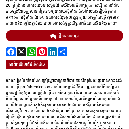
20 ឆ្នាំក្នុងការសាងសង់រចនាសម្ព័ន្ធដែកយើងមានជំនាញក្នុងការបង្កើតអគារដែល
ជាចម្បងដែលត្រូវបានគាំទ្រជាចម្បងដោយស៊ុមដែកថែបដែលបានរៀបចំទុកជា
មុន។ អគារស៊ុមដែកដែលបានសាងសង់រួចផ្តល់ឱ្យនូវគុណសម្បត្តិជាច្រើនរួមមាន
ភាពធន់និងកម្លាំងខ្ពស់រយៈពេលសាងសង់ខ្លីប្រសិទ្ធភាពចំណាយនិងនិរន្តរភាព។
ផ្ញើការសាកសួរ
Facebook
X
WhatsApp
Pinterest
LinkedIn
Share
ការ​ពិពណ៌នា​ពី​ផលិតផល
សាលារៀនដែកថែបដែលត្រៀមរួចជាស្រេចគឺជាអគារសិក្សាដែលត្រូវបានសាងសង់
ដោយប្រើ prefabrenication របស់រោងចក្រនិងវិធីសាស្រ្តសភានៅនឹងកន្លែង។
ពួកគេផ្តល់នូវគុណសម្បត្តិជាច្រើន។ ចរិតលក្ខណៈដែលមានភាពរួសរាយរាក់ទាក់
និងបរិស្ថានរបស់ពួកគេគឺលេចធ្លោដោយមានការបំពុលតិចតួចសំលេងតូចសំលេង
ទាបនិងមានធូលីតិចក្នុងកំឡុងពេលសាងសង់ដោយមានឥទ្ធិពលតិចតួចលើ
បរិស្ថានជុំវិញ។ រយៈពេលសាងសង់គឺខ្លីណាស់ព្រោះសមាសធាតុភាគច្រើនត្រូវបាន
រៀបចំឡើងនៅក្នុងរោងចក្រហើយបានដំឡើងយ៉ាងឆាប់រហ័សដែលអនុញ្ញាតឱ្យប្រើ
ប្រាស់ភ្លាមៗបន្ទាប់ពីសំណង់ដោយមិនចាំបាច់តុបតែងបន្ទាប់បន្សំ។ ពួកគេមាន
ដំណើរការសុវត្ថិភាពយ៉ាងល្អជាមួយនឹងគ្រោងឆ្អឹងនិងស៊ុមដែលភ្ជាប់ដោយវីសកម្លាំង