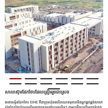
សាលាស៊ុមដែកថែបដែលត្រៀមរួចជាស្រេច
រចនាសម្ព័នដែកថែប EIHE គឺជាក្រុមហ៊ុនផលិតឈានមុខគេនិងអ្នកផ្គត់ផ្គង់សាលា
ស៊ុមដែកថែបដែលត្រៀមរួចជាស្រេចនៅប្រទេសចិន។ ជាមួយនឹងបទពិសោធន៍ជាង