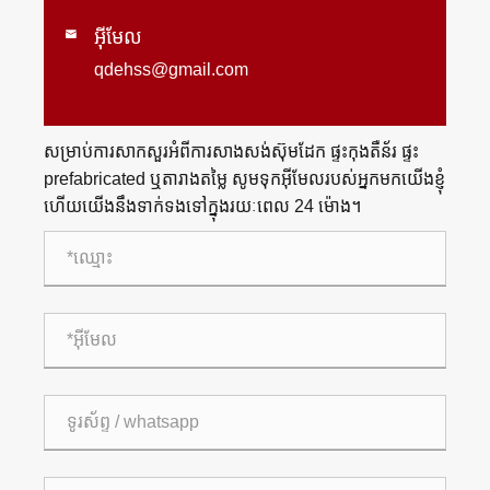
អ៊ីមែល

qdehss@gmail.com
សម្រាប់ការសាកសួរអំពីការសាងសង់ស៊ុមដែក ផ្ទះកុងតឺន័រ ផ្ទះ
prefabricated ឬតារាងតម្លៃ សូមទុកអ៊ីមែលរបស់អ្នកមកយើងខ្ញុំ
ហើយយើងនឹងទាក់ទងទៅក្នុងរយៈពេល 24 ម៉ោង។