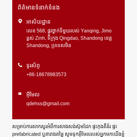
ព័ត៌មានទំនាក់ទំនង

អាស័យដ្ឋាន
លេខ 568, ផ្លូវថ្នាក់ទីមួយរបស់ Yanqing, Jimo
ខ្ពស់ Zinh, ទីក្រុង Qingdao, Shandong ខេត្ត
Shandong, ប្រទេសចិន

ទូរស័ព្ទ
+86-18678983573
អ៊ីមែល

qdehss@gmail.com
សម្រាប់ការសាកសួរអំពីការសាងសង់ស៊ុមដែក ផ្ទះកុងតឺន័រ ផ្ទះ
prefabricated ឬតារាងតម្លៃ សូមទុកអ៊ីមែលរបស់អ្នកមកយើងខ្ញុំ