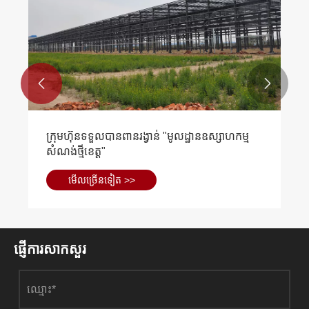


ក្រុមហ៊ុនទទួលបានពានរង្វាន់ "មូលដ្ឋានឧស្សាហកម្ម
សំណង់ថ្មីខេត្ត"
មើល​ច្រើន​ទៀត >>
ផ្ញើការសាកសួរ