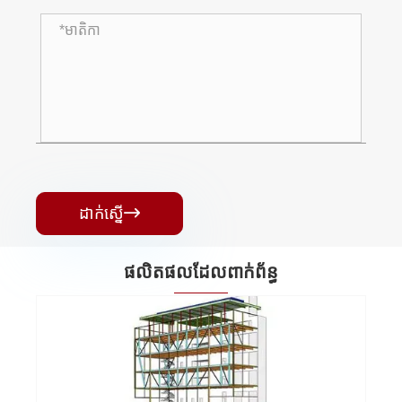
ដាក់ស្នើ

ផលិតផលដែលពាក់ព័ន្ធ