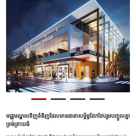
មជ្ឈមណ្ឌលទិញទំនិញដែលមានរចនាសម្ព័ន្ធដែកថែបរួមបញ្ចូលគ្នា
ទ្រង់ទ្រាយធំ