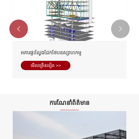


អគារផ្ទះល្វែងដែកថែបឧស្សាហកម្ម
មើល​ច្រើន​ទៀត >>
ការណែនាំព័ត៌មាន