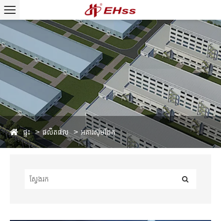
ផ្ទះ
ផលិតផល
អគារស៊ុមដែក