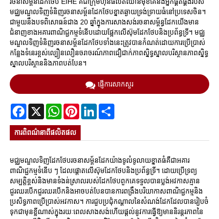
រចនាសម្ព័នដែកថែប EIHE គឺជាក្រុមហ៊ុនផលិតឈានមុខគេនិងអ្នកផ្គត់ផ្គង់របស់
មជ្ឈមណ្ឌលទិញទំនិញរចនាសម្ព័នដែកថែបខ្នាតឆ្ងាយទ្រង់ទ្រាយធំនៅប្រទេសចិន។
ជាមួយនឹងបទពិសោធន៍ជាង 20 ឆ្នាំក្នុងការសាងសង់រចនាសម្ព័ន្ធដែកយើងមាន
ជំនាញខាងអគារពាណិជ្ជកម្មទំនើបដោយផ្អែកលើស៊ុមដែកថែបនិងប្រព័ន្ធទ្រី។ មជ្ឈ
មណ្ឌលទិញទំនិញរចនាសម្ព័នដែកថែបទាំងនេះត្រូវបានកំណត់ដោយការប្រើប្រាស់
កន្លែងទំនេរខ្ពស់ល្បឿនលឿនចរាចរណ៍ភាពជឿជាក់ភាពស្និទ្ធស្នាលបរិស្ថានភាពស្និទ្ធ
ស្នាលបរិស្ថាននិងភាពបត់បែន។
ផ្ញើការសាកសួរ
Facebook
X
WhatsApp
Pinterest
LinkedIn
Share
ការ​ពិពណ៌នា​ពី​ផលិតផល
មជ្ឈមណ្ឌលទិញដែកថែបរចនាសម្ព័នដែកយ៉ាងទូលំទូលាយខ្នាតធំគឺជាអគារ
ពាណិជ្ជកម្មទំនើប ៗ ដែលផ្តោតលើស៊ុមដែកថែបនិងប្រព័ន្ធទ្រី។ ដោយប្រើទ្រព្យ
សម្បត្តិខ្ពស់និងមានទំងន់ស្រាលរបស់ដែកថែបពួកគេទទួលបានប្លង់អវកាសគ្មាន
ជួរឈរបើកជួរឈរបើកនិងអាចបត់បែនបានការពង្រឹងបរិយាកាសពាណិជ្ជកម្មនិង
ប្រសិទ្ធភាពប្រើប្រាស់អវកាស។ ការជួបប្រជុំកណ្ដាលនៃសំណង់ដែកដែលបានរៀបចំ
ទុកជាមុនខ្លីណាស់ក្នុងរយៈពេលសាងសង់ហើយផ្តល់នូវការធ្វើឱ្យមាននិរន្តរភាពនៃ