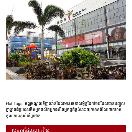
Hot Tags: មជ្ឈមណ្ឌលទិញឥវ៉ាន់ដែលមានរចនាសម្ព័ន្ធដែកថែបដែលបានបញ្ចូល
គ្នាខ្នាតធំប្រទេសចិនអ្នកផលិតអ្នកផលិតអ្នកផ្គត់ផ្គង់រោងចក្រមានតំលៃថោកមាន
គុណភាពខ្ពស់តម្លៃថោក
ប្រភេទដែលពាក់ព័ន្ធ