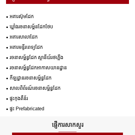
អគារស៊ុមដែក
ឃ្លាំងរចនាសម្ព័នដែកថែប
អគារសាលាដែក
អគារមន្ទីរពេទ្យដែក
រចនាសម្ព័ន្ធដែក ស្ថានីយ៍រថភ្លើង
រចនាសម្ព័ន្ធដែកអាកាសយានដ្ឋាន
កីឡដ្ឋានរចនាសម្ព័ន្ធដែក
សាលពិព័រណ៍រចនាសម្ព័ន្ធដែក
ផ្ទះកុងតឺន័រ
ផ្ទះ Prefabricated
ផ្ញើការសាកសួរ