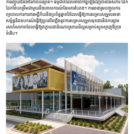
ការរញ្ជួយដីនិងចីរភាពបរិស្ថាន។ ធម្មជាតិដែលអាចកែច្នៃឡើងវិញបាននៃសំភារៈដែក
ដែកថែបតម្រឹមជាមួយនឹងគោលការណ៍នៃអគារបៃតង។ ការរចនារួមបញ្ចូលការ
ព្យាបាលការការពារអគ្គីភ័យនិងប្រព័ន្ធឆ្លាតវៃដែលធ្វើឱ្យការសម្របសម្រួលរចនា
សម្ព័ន្ធនិងឧបករណ៍ធ្វើឱ្យប្រសើរឡើងនូវការសម្របសម្រួលមុខងារនិងកន្សោម
សោភ័ណភាពដែលធ្វើឱ្យវាក្លាយជាដំណោះស្រាយដ៏ល្អសម្រាប់ស្មុគស្មាញទីក្រុង
ទំនើប។