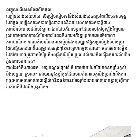
លក្ខណៈពិសេសនៃផលិតផល
ល្បឿនសាងសង់រហ័ស: បើប្រៀបធៀបទៅនឹងសំណង់បេតុងប្រពៃណីរចនាសម្ព័ន្ធ
ដែកផ្តល់ល្បឿនសាងសង់លឿនជាងមុននិងរយៈពេលសាងសង់ខ្លីជាង។
ភាពមិនប៉ះពាល់ដល់បរិស្ថាន: ដែកថែបគឺជាសម្ភារៈដែលអាចកែច្នៃឡើងវិញបាន
ស្របតាមគោលការណ៍នៃអគារបៃតងនិងការអភិវឌ្ឍប្រកបដោយចីរភាព។
ភាពបត់បែន: ភាពបត់បែននៃរចនាសម្ព័ន្ធដែកអនុញ្ញាតឱ្យសម្រាប់ប្លង់ទំហំចម្រុះ
ដែលឆ្លើយតបទៅនឹងតម្រូវការផ្សេងៗនៃឧស្សាហកម្មលក់រាយ។ អគាររចនាសម្ព័ន
ដែកថែបអាចត្រូវបានកែប្រែនិងពង្រីកដើម្បីសម្រួលដល់ការកើនឡើងចរាចរណ៍ជើង
ភ្នំនាពេលអនាគត។
ភាពរឹងមាំនិងភាពធន់:: មជ្ឈមណ្ឌលផ្សារទំនើបតាមបែបដែកថែបមានកម្លាំងខ្ពស់
និងលក្ខណៈស្រាល។ ដោយអនុវត្តថ្នាំកូតដែលមានដំណាលគ្នានិងប្រឆាំងនឹងការ
ច្រេះអគារអគារមានភាពជឿជាក់និងធន់បានយ៉ាងខ្លាំងដោយធានាបាននូវសុវត្ថិភាព
របស់អតិថិជននិងបុគ្គលិក។