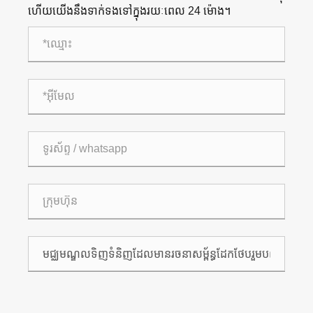
ហើយយើងនឹងទាក់ទងទៅក្នុងរយៈពេល 24 ម៉ោង។