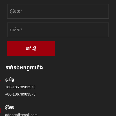
ដាក់ស្នើ
ទាក់ទង​មក​ពួក​យើង
ទូរស័ព្ទ
+86-18678983573
+86-18678983573
អ៊ីមែល
qdehss@gmail.com