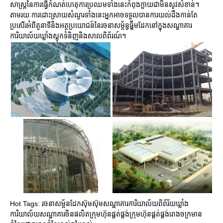
សាស្ត្រនៃការធ្វើកំណត់ហេតុការប្រឈមទាំងនេះកំពុងក្លាយជាមិនសូវសំខាន់។
តាមរយៈការដោះស្រាយសំណួរទាំងនេះអ្នកអាចទទួលបានការយល់ដឹងកាន់តែ
ប្រសើរអំពីតួនាទីនិងអត្ថប្រយោជន៍នៃរចនាសម្ព័ន្ធធ្នឹមដែកនៅក្នុងសណ្ឋាគារ
ការិយាល័យឃ្លាំងស្តុកទំនិញនិងសាលពិព័រណ៍។
Hot Tags: រចនាសម្ព័នដែកស៊ុមស៊ុមសណ្ឋាគារការិយាល័យពិព័រ័យឃ្លាំង
ការិយាល័យសណ្ឋាគារចិនផលិតក្រុមហ៊ុនផ្គត់ផ្គង់ក្រុមហ៊ុនផ្គត់ផ្គង់រោងចក្រមាន