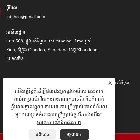
អ៊ីមែល
qdehss@gmail.com
អាស័យដ្ឋាន
លេខ 568, ផ្លូវថ្នាក់ទីមួយរបស់ Yanqing, Jimo ខ្ពស់
Zinh, ទីក្រុង Qingdao, Shandong ខេត្ត Shandong,
ប្រទេសចិន
X
រក្សាសិទ្ធិ© 2024 Qingdao Eihe Steel Steel Gropspors គ្រុបគ្រុបខូអិលធីឌីគ្រប់
យើងប្រើខូគីដើម្បីផ្តល់ជូនអ្នកនូវបទពិសោធន៍រុករក
បែបយ៉ាង។
កាន់តែប្រសើរ វិភាគចរាចរណ៍គេហទំព័រ និងកំណត់
Links
|
Sitemap
|
RSS
|
XML
|
គោលការណ៍ឯកជនភាព
|
ខ្លឹមសារផ្ទាល់ខ្លួន។ តាមរយៈការប្រើប្រាស់គេហទំព័រនេះ
អ្នកយល់ព្រមចំពោះការប្រើប្រាស់ខូឃីរបស់យើង។
គោលការណ៍ឯកជនភាព
បដិសេធ
ទទួលយក