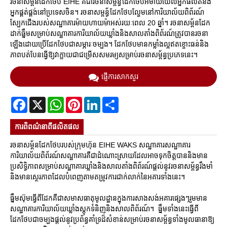
រចនាសម្ព័នដែកថែប EIHE គឺជារចនាសម្ពន្ធ័ដែកថែបអីម៉ាយឃែលអ្នកផលិតនិង
អ្នកផ្គត់ផ្គង់នៅប្រទេសចិន។ រចនាសម្ពន្ធ័ដែកថែបល្ហែមនៅការិយាល័យពិព័រណ៍
ស្បែកជើងរបស់សណ្ឋាគារម៉ាយហាយម៉ាអស់រយៈពេល 20 ឆ្នាំ។ រចនាសម្ព័នដែក
ដាក់ធ្នឹមសម្រាប់សណ្ឋាគារការិយាល័យឃ្លាំងនិងសាលតាំងពិព័រណ៍ត្រូវបានរចនា
ឡើងដោយប្រើដែកថែបជាសម្ភារៈចម្បង។ ដែកថែបមានកម្លាំងល្អឥតខ្ចោះធន់និង
ភាពបត់បែនធ្វើឱ្យវាក្លាយជាជម្រើសសមរម្យសម្រាប់រចនាសម្ព័ន្ធប្រភេទនេះ។
ផ្ញើការសាកសួរ
Facebook
X
WhatsApp
Pinterest
LinkedIn
Share
ការ​ពិពណ៌នា​ពី​ផលិតផល
រចនាសម្ព័នដែកថែបរបស់ក្រុមហ៊ុន EIHE WAKS សណ្ឋាគារសណ្ឋាគារ
ការិយាល័យពិព័រណ៍សណ្ឋាគារគឺជាដំណោះស្រាយដែលអាចទុកចិត្តបាននិងមាន
ប្រសិទ្ធិភាពសម្រាប់សណ្ឋាគារឃ្លាំងនិងសាលតាំងពិព័រណ៍ផ្តល់នូវរចនាសម្ព័ន្ធរឹងមាំ
និងមានស្ថេរភាពដែលបំពេញតាមតម្រូវការជាក់លាក់នៃអគារទាំងនេះ។
ធ្នឹមស៊ុមធ្វើពីដែកគឺជាសមាសធាតុមូលដ្ឋានក្នុងការសាងសង់អគារផ្សេងៗរួមមាន
សណ្ឋាគារការិយាល័យឃ្លាំងស្តុកទំនិញនិងសាលពិព័រណ៍។ ធ្នឹមទាំងនេះធ្វើពី
ដែកថែបជាចម្បងផ្តល់នូវប្រព័ន្ធគាំទ្រដ៏សំខាន់សម្រាប់រចនាសម្ព័ន្ធទាំងមូលធានាឱ្យ