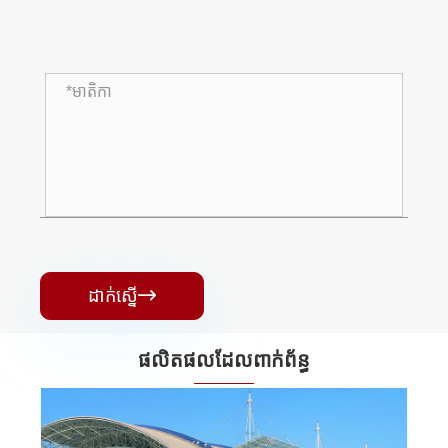
ដាក់ស្នើ

ផលិតផលដែលពាក់ព័ន្ធ