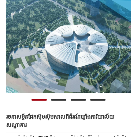
រចនាសម្ព័នដែកស៊ុមស៊ុមសាលពិព័រណ៍ឃ្លាំងការិយាល័យ
សណ្ឋាគារ