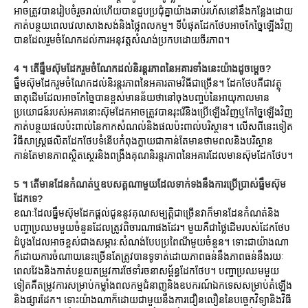
អាចត្រូវបានរៀបចំរួចរាល់ហើយបានជួបប្រជុំគ្នាយ៉ាងឆាប់រហ័សនៅនឹងកន្លែងដោយ
កាត់បន្ថយពេលវេលាសាងសង់និងថ្លៃពលកម្ម។ ទីបំផុតដែកថែបអាចកែច្នៃឡើងវិញ
បានដែលរួមចំណែកដល់ការអនុវត្តសំណង់ប្រកបដោយចីរភាព។
4 ។ តើធ្នឹមស៊ុមដែករួមចំណែកដល់និរន្តរភាពនៃអគារទាំងនេះយ៉ាងដូចម្តេច?
ធ្នឹមស៊ុមដែករួមចំណែកដល់និរន្តរភាពនៃអគារតាមវិធីជាច្រើន។ ដែកថែបគឺជាវត្ថុ
ធាតុដើមដែលអាចកែច្នៃបានខ្ពស់មានន័យថានៅចុងបញ្ចប់នៃអាយុកាលមាន
ប្រយោជន៍របស់អគារនោះស៊ុមដែកអាចត្រូវបានរុះរើនិងប្រើឡើងវិញឬកែច្នៃឡើងវិញ
កាត់បន្ថយផលប៉ះពាល់នៃកាកសំណល់និងផលប៉ះពាល់បរិស្ថាន។ លើសពីនេះទៀត
វិធីសាស្រ្តផលិតដែកថែបទំនើបកំពុងក្លាយជាកាន់តែមានថាមពលនិងបរិស្ថាន
កាន់តែមានភាពស្ថិតស្ថេរនិងពង្រឹងគុណនិរន្តរភាពនៃអគារដែលមានស៊ុមដែកថែប។
5 ។ តើមានដែនកំណត់ឬឧបសគ្គណាមួយដែលទាក់ទងនឹងការប្រើប្រាស់ធ្នឹមស៊ុម
ដែកទេ?
ខណៈដែលធ្នឹមស៊ុមដែកផ្តល់ជូននូវគុណសម្បត្តិជាច្រើនវាក៏មានដែនកំណត់និង
បញ្ហាប្រឈមមួយចំនួនដែលត្រូវពិចារណាផងដែរ។ មួយគឺជាថ្លៃដើមរបស់ដែកថែប
ដំបូងដែលអាចខ្ពស់ជាងសម្ភារៈសំណង់បែបប្រពៃណីមួយចំនួន។ ទោះជាយ៉ាងណា
ក៏ដោយការចំណាយនេះច្រើនតែត្រូវបានទូទាត់ដោយភាពធន់នឹងភាពធន់នឹងរយៈ
ពេលវែងនិងកាត់បន្ថយតម្រូវការថែទាំរចនាសម្ព័ន្ធដែកថែប។ បញ្ហាប្រឈមមួយ
ទៀតគឺតម្រូវការសម្រាប់កម្លាំងពលកម្មជំនាញនិងឧបករណ៍ឯកទេសសម្រាប់តំឡើង
និងផ្សារដែក។ ទោះយ៉ាងណាក៏ដោយជាមួយនឹងការជឿនលឿននៃបច្ចេកវិទ្យានិងវិធី