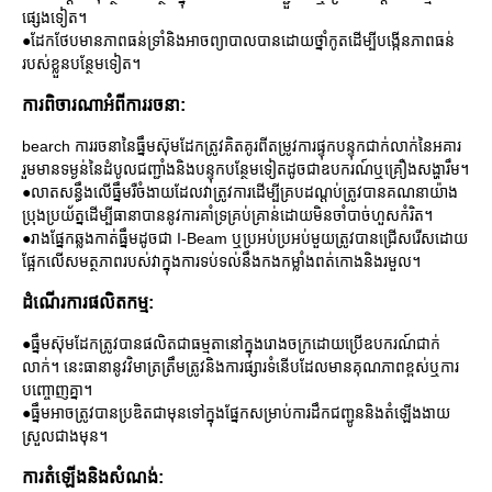
ផ្សេងទៀត។
●ដែកថែបមានភាពធន់ទ្រាំនិងអាចព្យាបាលបានដោយថ្នាំកូតដើម្បីបង្កើនភាពធន់
របស់ខ្លួនបន្ថែមទៀត។
ការពិចារណាអំពីការរចនា:
bearch ការរចនានៃធ្នឹមស៊ុមដែកត្រូវគិតគូរពីតម្រូវការផ្ទុកបន្ទុកជាក់លាក់នៃអគារ
រួមមានទម្ងន់នៃដំបូលជញ្ជាំងនិងបន្ទុកបន្ថែមទៀតដូចជាឧបករណ៍ឬគ្រឿងសង្ហារឹម។
●លាតសន្ធឹងលើធ្នឹមរឺចំងាយដែលវាត្រូវការដើម្បីគ្របដណ្តប់ត្រូវបានគណនាយ៉ាង
ប្រុងប្រយ័ត្នដើម្បីធានាបាននូវការគាំទ្រគ្រប់គ្រាន់ដោយមិនចាំបាច់ហួសកំរិត។
●រាងផ្នែកឆ្លងកាត់ធ្នឹមដូចជា I-Beam ឬប្រអប់ប្រអប់មួយត្រូវបានជ្រើសរើសដោយ
ផ្អែកលើសមត្ថភាពរបស់វាក្នុងការទប់ទល់នឹងកងកម្លាំងពត់កោងនិងរមួល។
ដំណើរការផលិតកម្ម:
●ធ្នឹមស៊ុមដែកត្រូវបានផលិតជាធម្មតានៅក្នុងរោងចក្រដោយប្រើឧបករណ៍ជាក់
លាក់។ នេះធានានូវវិមាត្រត្រឹមត្រូវនិងការផ្សារទំនើបដែលមានគុណភាពខ្ពស់ឬការ
បញ្ចោញគ្នា។
●ធ្នឹមអាចត្រូវបានប្រឌិតជាមុនទៅក្នុងផ្នែកសម្រាប់ការដឹកជញ្ជូននិងតំឡើងងាយ
ស្រួលជាងមុន។
ការតំឡើងនិងសំណង់: