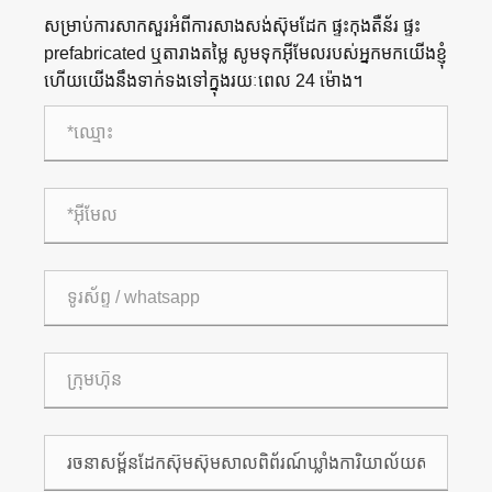
សម្រាប់ការសាកសួរអំពីការសាងសង់ស៊ុមដែក ផ្ទះកុងតឺន័រ ផ្ទះ
prefabricated ឬតារាងតម្លៃ សូមទុកអ៊ីមែលរបស់អ្នកមកយើងខ្ញុំ
ហើយយើងនឹងទាក់ទងទៅក្នុងរយៈពេល 24 ម៉ោង។