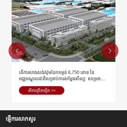


តើការសាងសង់ស៊ុមដែកទម្ងន់ 6,750 តោន នៃ
មជ្ឈមណ្ឌលជាតិសម្រាប់ការសម្តែងសិល្បៈ សម្រេចបាន
ដោយរបៀបណា?
មើល​ច្រើន​ទៀត >>
ផ្ញើការសាកសួរ