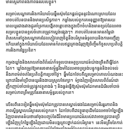
មានស្ថេរភាពនិងភាពធន់របស់ខ្លួន។
សម្រាប់សណ្ឋាគារនិងការិយាល័យធ្នឹមស៊ុមដែកផ្តល់ជូននូវដំណោះស្រាយដែល
អាចបត់បែនបាននិងមានប្រសិទ្ធភាព។ កម្លាំងរបស់ពួកគេអនុញ្ញាតឱ្យមានរយៈ
ពេលយូរជាងរវាងជួរគាំទ្រការបង្កើតចន្លោះខាងក្នុងបើកចំហនិងមានខ្យល់ដែលអាច
សម្របខ្លួនបានខ្ពស់ចំពោះតម្រូវការប្លង់ផ្សេងៗ។ ភាពបត់បែននេះមានតម្លៃជា
ពិសេសនៅក្នុងសណ្ឋាគារដែលភ្ញៀវពេញចិត្តនឹងបរិស្ថានធំទូលាយនិងការអញ្ជើញ
ហើយនៅក្នុងការិយាល័យដែលមានកំរាលឥដ្ឋគ្រោងជំរុញឱ្យចិញ្ចឹមកិច្ចសហប្រតិបត្តិ
ការនិងការច្នៃប្រឌិត។
កម្រងឃ្លាំងនិងសាលតាំងពិព័រណ៍ក៏ទទួលបានអត្ថប្រយោជន៍យ៉ាងច្រើនពីធ្នើដែក
ដែក។ ឃ្លាំងតម្រូវឱ្យមានរចនាសម្ព័ន្ធរឹងមាំដែលអាចទ្រទ្រង់បន្ទុកធ្ងន់និងទប់ទល់
នឹងភាពម៉ត់ចត់នៃប្រតិបត្តិការប្រចាំថ្ងៃ។ ធ្នឹមដែកថែបគឺល្អសម្រាប់គោលបំណងនេះ
ព្រោះវារឹងមាំប្រើបានយូរនិងងាយស្រួលថែរក្សា។ ម៉្យាងវិញទៀតសាលពិព័រណ៍ជា
ញឹកញាប់ចាំបាច់ត្រូវផ្ទុកវត្ថុតាងធំ ៗ និងធ្ងន់ធ្វើឱ្យស៊ុមស៊ុមដែកមានជំរើសចាំបាច់
សម្រាប់ភាពត្រឹមត្រូវនៃរចនាសម្ព័ន្ធរបស់ពួកគេ។
លើសពីនេះទៀតធ្នឹមស៊ុមស៊ុមដែកត្រូវបានគេស្គាល់ផងដែរសម្រាប់និរន្តរភាពនិង
ភាពស្និទ្ធស្នាលបរិស្ថានរបស់ពួកគេ។ ដែកថែបគឺជាវត្ថុធាតុដើមដែលអាចកែច្នៃឡើង
វិញបានមានន័យថានៅចុងបញ្ចប់នៃជីវិតមានប្រយោជន៍របស់វាវាអាចត្រូវបានប្រើ
ឡើងវិញឬកែច្នៃឡើងវិញដោយមិនបង្កគ្រោះថ្នាក់ដល់បរិស្ថាន។ នេះមិនត្រឹមតែកាត់
បន្ថយកាកសំណល់ប៉ុណ្ណោះទេប៉ុន្តែថែមទាំងរួមចំណែកដល់ឧស្សាហកម្មអគារប្រកប