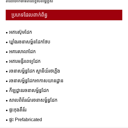
តំលៃថោកមានតំលៃខ្ពស់តម្លៃខ្ពស់
ប្រភេទដែលពាក់ព័ន្ធ
អគារស៊ុមដែក
ឃ្លាំងរចនាសម្ព័នដែកថែប
អគារសាលាដែក
អគារមន្ទីរពេទ្យដែក
រចនាសម្ព័ន្ធដែក ស្ថានីយ៍រថភ្លើង
រចនាសម្ព័ន្ធដែកអាកាសយានដ្ឋាន
កីឡដ្ឋានរចនាសម្ព័ន្ធដែក
សាលពិព័រណ៍រចនាសម្ព័ន្ធដែក
ផ្ទះកុងតឺន័រ
ផ្ទះ Prefabricated