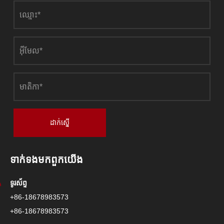
ដាក់ស្នើ
ទាក់ទង​មក​ពួក​យើង
ទូរស័ព្ទ
+86-18678983573
+86-18678983573