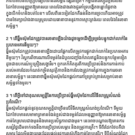
ភាពបត់បែនបើប្រៀបធៀបទៅនឹងសម្ភារៈផ្សេងទៀត។ កម្លាំងតង់ស្យុងខ្ពស់របស់
ដែកថែបអនុញ្ញាតឱ្យមានរយៈពេលវែងជាងរវាងជួរគាំទ្របង្កើតចន្លោះផ្ទៃខាង
ក្នុងបើកចំហនិងបត់បែន។ លើសពីនេះទៀតដែកគឺធន់នឹងការច្រេះហើយអាចត្រូវ
បានថែរក្សាយ៉ាងងាយស្រួលដោយធានាបាននូវភាពស្មោះត្រង់រយៈពេលវែងនៃរចនា
សម្ព័ន្ធ។
2 ។ តើធ្នឹមស៊ុមដែកត្រូវបានរចនាឡើងយ៉ាងដូចម្តេចដើម្បីទ្រទ្រង់បន្ទុកជាក់លាក់នៃ
ប្រភេទអគារនីមួយៗ?
ធ្នឹមស៊ុមដែកត្រូវបានរចនាឡើងដោយផ្អែកលើតម្រូវការផ្ទុកជាក់លាក់នៃប្រភេទអគារ
នីមួយៗ។ វិស្វករពិចារណាលើទម្ងន់នៃដំបូលជញ្ជាំងកំរាលឥដ្ឋនិងបន្ទុកបន្ថែមទៀត
ដូចជាឧបករណ៍ឬគ្រឿងសង្ហារឹម។ ពួកគេក៏គិតគូរពីការប្រើប្រាស់និងការកាន់កាប់
របស់អគារដែលកំណត់កម្រិតសុវត្ថិភាពនិងការលែងត្រូវការតំរូវការក្នុងការរចនា
រចនាសម្ព័ន្ធ។ នេះធានាថាធ្នឹមស៊ុមស៊ុមដែកផ្តល់ការគាំទ្រគ្រប់គ្រាន់សម្រាប់រចនា
សម្ព័ន្ធទាំងមូល។
3 ។ តើអ្វីទៅជាគុណសម្បត្តិនៃការប្រើប្រាស់ធ្នឹមស៊ុមដែកលើវិធីសាស្ត្រសំណង់
ប្រពៃណី?
ធ្នឹមស៊ុមដែកផ្តល់នូវគុណសម្បត្តិជាច្រើនលើវិធីសាស្រ្តសំណង់ប្រពៃណី។ ទីមួយ
ដែកថែបមានសមាមាត្រមានទំងន់ខ្ពស់ជាងទម្ងន់ដែលអនុញ្ញាតឱ្យមានរចនាសម្ព័ន្ធ
កាន់តែស្រាលជាងមុននិងមានប្រសិទ្ធភាពជាងមុន។ នេះអាចបណ្តាលឱ្យមានការ
សន្សំថ្លៃដើមទាក់ទងនឹងការប្រើប្រាស់សម្ភារៈនិងតម្រូវការគ្រឹះ។ ទីពីរដែកថែបគឺជា
សម្ភារៈដែលមិនងាយឆេះដែលផ្តល់នូវការតស៊ូភ្លើងកាន់តែប្រសើរ។ ទីបីសំណង់ដែក