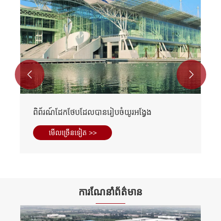


ពិព័រណ៍ដែកថែបដែលបានរៀបចំយូរអង្វែង
មើល​ច្រើន​ទៀត >>
ការណែនាំព័ត៌មាន