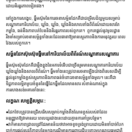
ដោយនិរន្តរភាពទៀតផង។
នៅក្នុងការសង្ខេប, ធ្នឹមស៊ុមនៃការរចនាសម្ព័នដែកគឺជាជម្រើសដ៏ល្អមួយសម្រាប់
សណ្ឋាគារការិយាល័យ, ឃ្លាំង, ឃ្លាំង, ឃ្លាំងនិងសាលតាំងពិព័រណ៍ដោយសារតែ
កម្លាំង, ធន់នឹងភាពបត់បែននិងនិរន្តរភាពរបស់ពួកគេ។ ពួកគេផ្តល់នូវមូលដ្ឋាន
រឹងមាំសម្រាប់រចនាសម្ព័ន្ធទាំងនេះដែលធានាឱ្យមានស្ថេរភាពនិងការអនុវត្តរយៈពេល
វែងរបស់ពួកគេ។
សម្ព័នដែកស៊ុមស៊ុមធ្នឹមនៅការិយាល័យពិព័រណ៍សណ្ឋាគារសណ្ឋាគារ
ធ្នឹមស៊ុមស៊ុមដែកគឺជាឆ្អឹងខ្នងនៃអគារទំនើបជាច្រើនរួមមានសណ្ឋាគារការិយាល័យ
ឃ្លាំងឃ្លាំងនិងសាលពិព័រណ៍។ ធ្នឹមទាំងនេះត្រូវបានរចនាឡើងយ៉ាងពិសេសដើម្បី
ផ្តល់នូវកម្លាំងខ្ពស់ស្ថេរភាពនិងភាពធន់ចំពោះរចនាសម្ព័ន្ធទាំងមូល។ នេះគឺជា
ទិដ្ឋភាពលម្អិតមួយចំនួននៃធ្នើដែកធ្នឹមដែលមានសារៈសំខាន់ណាស់ក្នុង
ការសាងសង់អគារទាំងនេះ:
លក្ខណៈសម្បត្តិសម្ភារៈ:
●ដែកថែបត្រូវបានជ្រើសរើសសម្រាប់កម្លាំងតឹងណែនខ្ពស់របស់វាដែល
អនុញ្ញាតឱ្យវាមានរយៈពេលយូរជាងនេះដោយគ្មានការគាំទ្របន្ថែម។
●វាក៏មានភាពជ្រាលជ្រៅដែរមានន័យថាវាអាចខូចទ្រង់ទ្រាយដោយមិនចាំបាច់បែក
បាក់ការផ្តល់សុវត្ថិភាពបន្ថែមក្នុងករណីមានការរញ្ជួយដីឬគ្រោះមហន្តរាយធម្មជាតិ