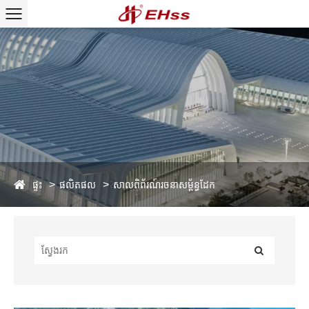
ផ្ទះ
ផលិតផល
សាលពិព័រណ៍រចនាសម្ព័ន្ធដែក