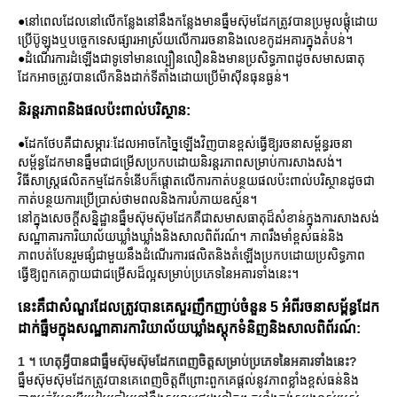
●នៅពេលដែលនៅលើកន្លែងនៅនឹងកន្លែងមានធ្នឹមស៊ុមដែកត្រូវបានប្រមូលផ្តុំដោយ
ប្រើប៊ូឡុងឬបច្ចេកទេសផ្សារអាស្រ័យលើការរចនានិងលេខកូដអគារក្នុងតំបន់។
●ដំណើរការដំឡើងជាទូទៅមានល្បឿនលឿននិងមានប្រសិទ្ធភាពដូចសមាសធាតុ
ដែកអាចត្រូវបានលើកនិងដាក់ទីតាំងដោយប្រើម៉ាស៊ីនធុនធ្ងន់។
និរន្តរភាពនិងផលប៉ះពាល់បរិស្ថាន:
●ដែកថែបគឺជាសម្ភារៈដែលអាចកែច្នៃឡើងវិញបានខ្ពស់ធ្វើឱ្យរចនាសម្ព័ន្ធរចនា
សម្ព័ន្ធដែកមានធ្នឹមជាជម្រើសប្រកបដោយនិរន្តរភាពសម្រាប់ការសាងសង់។
វិធីសាស្រ្តផលិតកម្មដែកទំនើបក៏ផ្តោតលើការកាត់បន្ថយផលប៉ះពាល់បរិស្ថានដូចជា
កាត់បន្ថយការប្រើប្រាស់ថាមពលនិងការបំភាយឧស្ម័ន។
នៅក្នុងសេចក្តីសន្និដ្ឋានធ្នឹមស៊ុមស៊ុមដែកគឺជាសមាសធាតុដ៏សំខាន់ក្នុងការសាងសង់
សណ្ឋាគារការិយាល័យឃ្លាំងឃ្លាំងនិងសាលពិព័រណ៍។ ភាពរឹងមាំខ្ពស់ធន់និង
ភាពបត់បែនរួមផ្សំជាមួយនឹងដំណើរការផលិតនិងតំឡើងប្រកបដោយប្រសិទ្ធភាព
ធ្វើឱ្យពួកគេក្លាយជាជម្រើសដ៏ល្អសម្រាប់ប្រភេទនៃអគារទាំងនេះ។
នេះគឺជាសំណួរដែលត្រូវបានគេសួរញឹកញាប់ចំនួន 5 អំពីរចនាសម្ព័ន្ធដែក
ដាក់ធ្នឹមក្នុងសណ្ឋាគារការិយាល័យឃ្លាំងស្តុកទំនិញនិងសាលពិព័រណ៍:
1 ។ ហេតុអ្វីបានជាធ្នឹមស៊ុមស៊ុមដែកពេញចិត្តសម្រាប់ប្រភេទនៃអគារទាំងនេះ?
ធ្នឹមស៊ុមស៊ុមដែកត្រូវបានគេពេញចិត្តពីព្រោះពួកគេផ្តល់នូវភាពខ្លាំងខ្ពស់ធន់និង