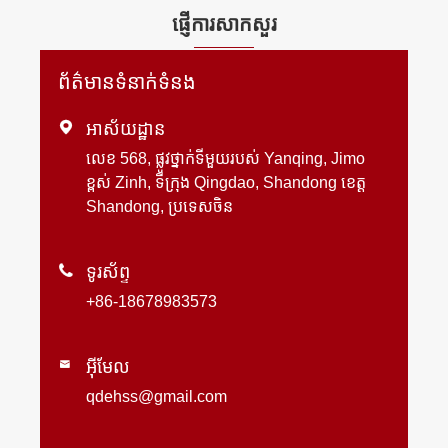
ផ្ញើការសាកសួរ
ព័ត៌មានទំនាក់ទំនង

អាស័យដ្ឋាន
លេខ 568, ផ្លូវថ្នាក់ទីមួយរបស់ Yanqing, Jimo
ខ្ពស់ Zinh, ទីក្រុង Qingdao, Shandong ខេត្ត
Shandong, ប្រទេសចិន

ទូរស័ព្ទ
+86-18678983573
អ៊ីមែល

qdehss@gmail.com