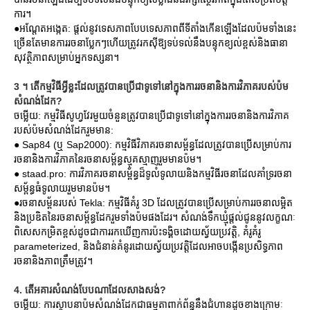
ការ។
●អណ្តែតអង្កេត: ផ្តល់នូវទេសភាពបែបទេសភាពពីទីតាំងកើនឡើងដែលប៉មទាំងនេះ
ច្រើនតែមានការរចនាប្លែកៗហើយត្រូវរកស៊ីឱ្យទប់ទល់នឹងបន្ទុកខ្យល់ខ្ពស់និងធានា
សុវត្ថិភាពសម្រាប់អ្នកទស្សនា។
3 ។ តើកម្មវិធីអ្វីខ្លះដែលត្រូវបានប្រើជាទូទៅនៅក្នុងការរចនានិងការវិភាគរបស់ប៉ម
សំណង់ដែក?
ចម្លើយ: កម្មវិធីសូហ្វវែរមួយចំនួនត្រូវបានប្រើជាទូទៅនៅក្នុងការរចនានិងការវិភាគ
របស់ប៉មសំណង់ដែករួមមាន:
● Sap84 (ឬ Sap2000): កម្មវិធីវិភាគរចនាសម្ព័ន្ធដែលត្រូវបានប្រើសម្រាប់ការ
រចនានិងការវិភាគនៃរចនាសម្ព័ន្ធស្មុគស្មាញរួមមានប៉ម។
● staad.pro: ការវិភាគរចនាសម្ព័ន្ធដ៏ទូលំទូលាយនិងកម្មវិធីរចនាដែលគាំទ្ររចនា
សម្ព័ន្ធធំទូលាយរួមមានប៉ម។
●រចនាសម្ព័នរបស់ Tekla: កម្មវិធីគំរូ 3D ដែលត្រូវបានប្រើសម្រាប់ការរចនាលម្អិត
និងប្រឌិតនៃរចនាសម្ព័ន្ធដែករួមទាំងប៉មផងដែរ។ សំណង់ទឹកឃ្មុំផ្តល់ជូននូវលក្ខណៈ
ពិសេសកម្រិតខ្ពស់ដូចជាការរកឃើញការប៉ះទង្គិចដោយស្វ័យប្រវត្តិ, គំរូគំរូ
parameterized, និងជំនាន់គំនូរដោយស្វ័យប្រវត្តិដែលអាចបង្កើនប្រសិទ្ធភាព
រចនានិងភាពត្រឹមត្រូវ។
4. តើអគារសំណង់បែបណាដែលសាងសង់?
ចម្លើយ: ការស្ថាបនាប៉មសំណង់ដែកជាធម្មតាពាក់ព័ន្ធនឹងជំហានដូចខាងក្រោមៈ