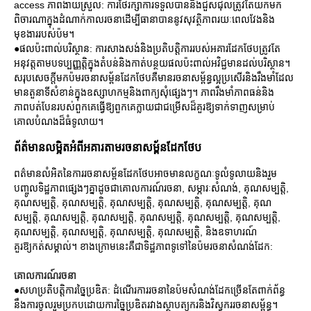
access ភាពងាយស្រួល: ការថែរក្សាការទទួលបាននិងជួសជុលត្រូវតែយកមក
ពិចារណាក្នុងដំណាក់កាលរចនាដើម្បីធានាបាននូវសុវត្ថិភាពរយៈពេលវែងនិង
មុខងាររបស់ប៉ម។
●ផលប៉ះពាល់បរិស្ថាន: ការសាងសង់និងប្រតិបត្តិការរបស់អគារដែកថែបត្រូវតែ
អនុវត្តតាមបទប្បញ្ញត្តិក្នុងតំបន់និងកាត់បន្ថយផលប៉ះពាល់អវិជ្ជមានដល់បរិស្ថាន។
សរុបសេចក្ដីមកប៉មរចនាសម្ព័នដែកថែបគឺមានរចនាសម្ព័ន្ធល្អប្រសើរនិងរឹងមាំដែល
មានតួនាទីសំខាន់ក្នុងឧស្សាហកម្មនិងពាក្យសុំផ្សេងៗ។ ភាពរឹងមាំភាពធន់និង
ភាពបត់បែនរបស់ពួកគេធ្វើឱ្យពួកគេក្លាយជាជម្រើសដ៏គួរឱ្យទាក់ទាញសម្រាប់
គោលបំណងដ៏ធំទូលាយ។
ព័ត៌មានលម្អិតអំពីអគារតាមរចនាសម្ព័នដែកថែប
ពត៌មានលំអិតនៃការរចនាសម្ព័នដែកថែបអាចមានលក្ខណៈទូលំទូលាយនិងរួម
បញ្ចូលទិដ្ឋភាពផ្សេងៗគ្នាដូចជាគោលការណ៍រចនា, សម្ភារៈសំណង់, គុណសម្បត្តិ,
គុណសម្បត្តិ, គុណសម្បត្តិ, គុណសម្បត្តិ, គុណសម្បត្តិ, គុណសម្បត្តិ, គុណ
សម្បត្តិ, គុណសម្បត្តិ, គុណសម្បត្តិ, គុណសម្បត្តិ, គុណសម្បត្តិ, គុណសម្បត្តិ,
គុណសម្បត្តិ, គុណសម្បត្តិ, គុណសម្បត្តិ, គុណសម្បត្តិ, និងឧទាហរណ៍
គួរឱ្យកត់សម្គាល់។ ខាងក្រោមនេះគឺជាទិដ្ឋភាពទូទៅនៃប៉មរចនាសំណង់ដែក:
គោលការណ៍រចនា
●សហប្រតិបត្តិការច្នៃប្រឌិត: ដំណើរការរចនានៃប៉មសំណង់ដែកច្រើនតែពាក់ព័ន្ធ
នឹងការចូលរួមប្រកបដោយការច្នៃប្រឌិតរវាងស្ថាបត្យករនិងវិស្វកររចនាសម្ព័ន្ធ។