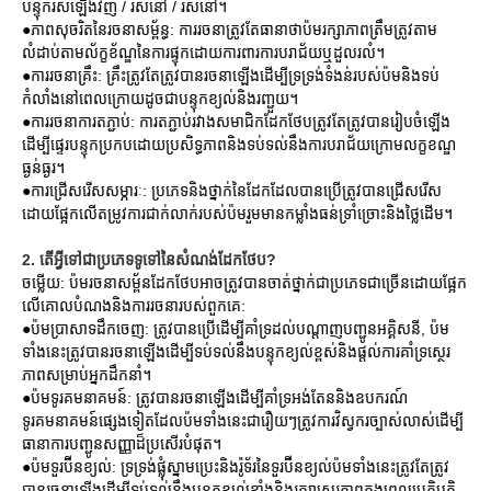
បន្ទុករស់ឡើងវិញ / រស់នៅ / រស់នៅ។
●ភាពសុចរិតនៃរចនាសម្ព័ន្ធ: ការរចនាត្រូវតែធានាថាប៉មរក្សាភាពត្រឹមត្រូវតាម
លំដាប់តាមល័ក្ខខ័ណ្ឌនៃការផ្ទុកដោយការពារការបរាជ័យឬដួលរលំ។
●ការរចនាគ្រឹះ: គ្រឹះត្រូវតែត្រូវបានរចនាឡើងដើម្បីទ្រទ្រង់ទំងន់របស់ប៉មនិងទប់
កំលាំងនៅពេលក្រោយដូចជាបន្ទុកខ្យល់និងរញ្ជួយ។
●ការរចនាការតភ្ជាប់: ការតភ្ជាប់រវាងសមាជិកដែកថែបត្រូវតែត្រូវបានរៀបចំឡើង
ដើម្បីផ្ទេរបន្ទុកប្រកបដោយប្រសិទ្ធភាពនិងទប់ទល់នឹងការបរាជ័យក្រោមលក្ខខណ្ឌ
ធ្ងន់ធ្ងរ។
●ការជ្រើសរើសសម្ភារៈ: ប្រភេទនិងថ្នាក់នៃដែកដែលបានប្រើត្រូវបានជ្រើសរើស
ដោយផ្អែកលើតម្រូវការជាក់លាក់របស់ប៉មរួមមានកម្លាំងធន់ទ្រាំច្រោះនិងថ្លៃដើម។
2. តើអ្វីទៅជាប្រភេទទូទៅនៃសំណង់ដែកថែប?
ចម្លើយ: ប៉មរចនាសម្ព័នដែកថែបអាចត្រូវបានចាត់ថ្នាក់ជាប្រភេទជាច្រើនដោយផ្អែក
លើគោលបំណងនិងការរចនារបស់ពួកគេ:
●ប៉មប្រាសាទដឹកចេញ: ត្រូវបានប្រើដើម្បីគាំទ្រដល់បណ្តាញបញ្ជូនអគ្គិសនី, ប៉ម
ទាំងនេះត្រូវបានរចនាឡើងដើម្បីទប់ទល់នឹងបន្ទុកខ្យល់ខ្ពស់និងផ្តល់ការគាំទ្រស្ថេរ
ភាពសម្រាប់អ្នកដឹកនាំ។
●ប៉មទូរគមនាគមន៍: ត្រូវបានរចនាឡើងដើម្បីគាំទ្រអង់តែននិងឧបករណ៍
ទូរគមនាគមន៍ផ្សេងទៀតដែលប៉មទាំងនេះជារឿយៗត្រូវការវិស្វករច្បាស់លាស់ដើម្បី
ធានាការបញ្ជូនសញ្ញាដ៏ប្រសើរបំផុត។
●ប៉មទួរប៊ីនខ្យល់: ទ្រទ្រង់ផ្លុំស្នាមប្រេះនិងរ៉ូទ័រនៃទួរប៊ីនខ្យល់ប៉មទាំងនេះត្រូវតែត្រូវ
បានរចនាឡើងដើម្បីទប់ទល់នឹងបន្ទុកខ្យល់ខ្លាំងនិងរក្សាស្ថេរភាពក្នុងពេលប្រតិបត្តិ