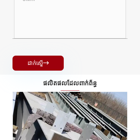
ដាក់ស្នើ

ផលិតផលដែលពាក់ព័ន្ធ