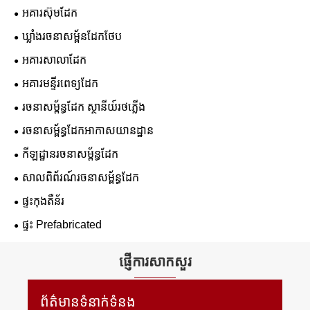
អគារស៊ុមដែក
ឃ្លាំងរចនាសម្ព័នដែកថែប
អគារសាលាដែក
អគារមន្ទីរពេទ្យដែក
រចនាសម្ព័ន្ធដែក ស្ថានីយ៍រថភ្លើង
រចនាសម្ព័ន្ធដែកអាកាសយានដ្ឋាន
កីឡដ្ឋានរចនាសម្ព័ន្ធដែក
សាលពិព័រណ៍រចនាសម្ព័ន្ធដែក
ផ្ទះកុងតឺន័រ
ផ្ទះ Prefabricated
ផ្ញើការសាកសួរ
ព័ត៌មានទំនាក់ទំនង