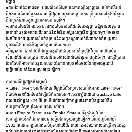
អច្ចាត
●ភាពរឹងមាំនិងភាពធន់: អគារសំណង់ដែកមានភាពល្បីល្បាញសម្រាប់ភាពរឹងមាំ
និងភាពធន់របស់ពួកគេដែលធ្វើឱ្យវាសមស្របសម្រាប់ការប្រើប្រាស់នៅក្នុងបរិស្ថាន
ដ៏អាក្រក់និងលក្ខខណ្ឌអាកាសធាតុខ្លាំង។
●ភាពបត់បែននៃការរចនា: ភាពបត់បែនរបស់ដែកថែបអនុញ្ញាតឱ្យមានលទ្ធភាព
រចនាយ៉ាងទូលំទូលាយពីរលោងនិងទំនើបទៅរូបសញ្ញានិងធ្វើកូដកម្ម។ ប៉មរចនា
ដែកថែបអាចត្រូវបានរៀបចំឱ្យសមនឹងលក្ខខណ្ឌគេហទំព័រជាក់លាក់តម្រូវការ
មុខងារនិងចំណង់ចំណូលចិត្តសោភ័ណភាព។
●និរន្តរភាព: ដែកថែបគឺជាវត្ថុធាតុដើមដែលអាចកែច្នៃឡើងវិញបានហើយប៉ម
សំណង់ដែកអាចត្រូវបានរចនានិងសាងសង់ដោយនិរន្តរភាពក្នុងចិត្ត។ ការប្រើប្រាស់
ដែកថែបក៏អាចកាត់បន្ថយការបោះជំហានកាបូនទាំងមូលនៃគម្រោងមួយបើ
ប្រៀបធៀបទៅនឹងសម្ភារៈផ្សេងទៀត។
ឧទាហរណ៍គួរឱ្យកត់សម្គាល់
● Eiffel Tower: មានទីតាំងនៅទីក្រុងប៉ារីសប្រទេសបារាំងអគារ Eiffel Tower
គឺជាប៉មរចនាដែកថែបដ៏ល្បីលើពិភពលោក។ រចនាឡើងដោយ Gustave Eiffel
វាឈរនៅកម្ពស់ 324 ម៉ែត្រហើយគឺជាសក្ខីភាពមួយនៃភាពប៉ិនប្រសប់និង
សមត្ថភាពវិស្វកម្មនៃពេលវេលារបស់វា។
●អគារ Empire State: អគារ Empire State នៅទីក្រុងញូវយ៉ក
សហរដ្ឋអាមេរិកគឺជាអគាររចនាសម្ព័នដែកមួយផ្សេងទៀត។ បានបញ្ចប់នៅឆ្នាំ
1931 វាជាអគារខ្ពស់ជាងគេបំផុតនៅលើពិភពលោកអស់រយៈពេលជាច្រើនទសវត្ស
ហើយនៅតែជាកន្លែងទាក់ទាញភ្ញៀវទេសចរដ៏ពេញនិយមរហូតមកដល់សព្វថ្ងៃ។