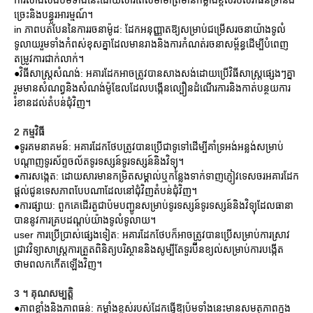
ច្រេះនិងបន្ធូរអារម្មណ៍។
in ភាពបត់បែននៃការរចនាម៉ូដ: ដែកអនុញ្ញាតឱ្យសម្រាប់ជម្រើសរចនាយ៉ាងទូលំ
ទូលាយរួមទាំងកំពស់ខុសគ្នាដែលមានរាងនិងការកំណត់រចនាសម្ព័ន្ធដើម្បីបំពេញ
តម្រូវការជាក់លាក់។
●វិធីសាស្រ្តសំណង់: អគារដែកអាចត្រូវបានសាងសង់ដោយប្រើវិធីសាស្រ្តផ្សេងៗគ្នា
រួមមានសំណព្វនិងសំណង់ម៉ូឌែលដែលបង្កើនល្បឿនដំណើរការនិងកាត់បន្ថយការ
រំខានដល់តំបន់ជុំវិញ។
2 កម្មវិធី
●ទូរគមនាគមន៍: អគារដែកថែបត្រូវបានប្រើជាទូទៅដើម្បីគាំទ្រអង់អន្លង់សម្រាប់
បណ្តាញទូរស័ព្ទចល័តទូរទស្សន៍ទូរទស្សន៍និងវិទ្យុ។
●ការសង្កេត: ដោយសារមានកម្រិតសម្គាល់ឬកន្លែងទាក់ទាញភ្ញៀវទេសចរអគារដែក
ផ្តល់ជូនទេសភាពបែបណាដែលនៅជុំវិញតំបន់ជុំវិញ។
●ការផ្សាយ: ពួកគេដើរតួជាប៉មបញ្ជូនសម្រាប់ទូរទស្សន៍ទូរទស្សន៍និងវិទ្យុដែលធានា
បាននូវការគ្របដណ្តប់យ៉ាងទូលំទូលាយ។
user ការប្រើប្រាស់ផ្សេងទៀត: អគារដែកថែបក៏អាចត្រូវបានប្រើសម្រាប់ការស្រាវ
ជ្រាវវិទ្យាសាស្ត្រការត្រួតពិនិត្យបរិស្ថាននិងសូម្បីតែទួរប៊ីនខ្យល់សម្រាប់ការបង្កើត
ថាមពលកកើតឡើងវិញ។
3 ។ គុណសម្បត្តិ
●ភាពខ្លាំងនិងភាពធន់: កម្លាំងខ្ពស់របស់ដែកធ្វើឱ្យប៉មទាំងនេះមានសមត្ថភាពក្នុង