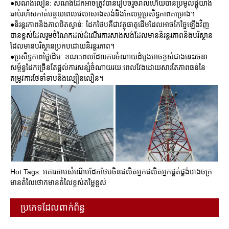
●សំណង់លឿន: សំណង់ដែកអាចត្រូវបានរៀបចំរួចរាល់ហើយបានប្រមូលផ្តុំយ៉ាង
ឆាប់រហ័សកាត់បន្ថយពេលវេលាសាងសង់និងកែលម្អប្រសិទ្ធភាពគម្រោង។
●និរន្តរភាពនិងភាពឋិតស្វាន់: ដែកថែបគឺជាវត្ថុធាតុដើមដែលអាចកែច្នៃឡើងវិញ
បានខ្ពស់ដែលរួមចំណែកដល់ដំណើរការសាងសង់ដែលមាននិរន្តរភាពនិងបរិស្ថាន
ដែលមានបរិស្ថានប្រកបដោយនិរន្តរភាព។
●ប្រសិទ្ធភាពថ្លៃដើម: ខណៈពេលដែលការចំណាយដំបូងអាចខ្ពស់ជាងនេះរចនា
សម្ព័ន្ធដែកច្រើនតែផ្តល់ការសន្សំចំណាយរយៈពេលវែងដោយសារតែភាពធន់នៃ
តម្រូវការថែទាំទាបនិងល្បឿនលឿន។
Hot Tags: អគារតាមសំណើមដែកថែបចិនផលិតអ្នកផលិតអ្នកផ្គត់ផ្គង់រោងចក្រ
មានតំលៃថោកមានតំលៃខ្ពស់តម្លៃខ្ពស់
ប្រភេទដែលពាក់ព័ន្ធ