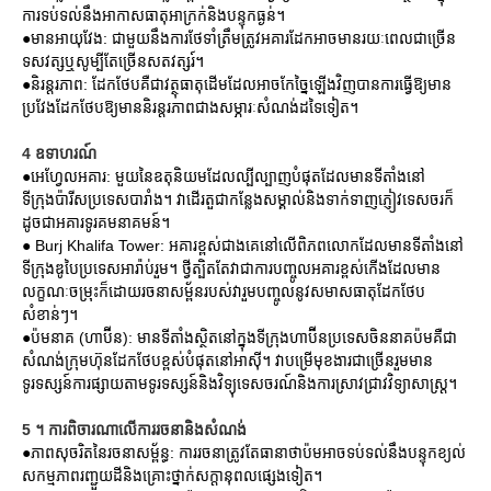
ការទប់ទល់នឹងអាកាសធាតុអាក្រក់និងបន្ទុកធ្ងន់។
●មានអាយុវែង: ជាមួយនឹងការថែទាំត្រឹមត្រូវអគារដែកអាចមានរយៈពេលជាច្រើន
ទសវត្សឬសូម្បីតែច្រើនសតវត្សរ៍។
●និរន្តរភាព: ដែកថែបគឺជាវត្ថុធាតុដើមដែលអាចកែច្នៃឡើងវិញបានការធ្វើឱ្យមាន
ប្រវែងដែកថែបឱ្យមាននិរន្តរភាពជាងសម្ភារៈសំណង់ដទៃទៀត។
4 ឧទាហរណ៍
●អេហ្វែលអគារ: មួយនៃឧតុនិយមដែលល្បីល្បាញបំផុតដែលមានទីតាំងនៅ
ទីក្រុងប៉ារីសប្រទេសបារាំង។ វាដើរតួជាកន្លែងសម្គាល់និងទាក់ទាញភ្ញៀវទេសចរក៏
ដូចជាអគារទូរគមនាគមន៍។
● Burj Khalifa Tower: អគារខ្ពស់ជាងគេនៅលើពិភពលោកដែលមានទីតាំងនៅ
ទីក្រុងឌូបៃប្រទេសអារ៉ាប់រួម។ ថ្វីត្បិតតែវាជាការបញ្ចូលអគារខ្ពស់កើងដែលមាន
លក្ខណៈចម្រុះក៏ដោយរចនាសម្ព័នរបស់វារួមបញ្ចូលនូវសមាសធាតុដែកថែប
សំខាន់ៗ។
●ប៉មនាគ (ហាប៊ីន): មានទីតាំងស្ថិតនៅក្នុងទីក្រុងហាប៊ីនប្រទេសចិននាគប៉មគឺជា
សំណង់ក្រុមហ៊ុនដែកថែបខ្ពស់បំផុតនៅអាស៊ី។ វាបម្រើមុខងារជាច្រើនរួមមាន
ទូរទស្សន៍ការផ្សាយតាមទូរទស្សន៍និងវិទ្យុទេសចរណ៍និងការស្រាវជ្រាវវិទ្យាសាស្ត្រ។
5 ។ ការពិចារណាលើការរចនានិងសំណង់
●ភាពសុចរិតនៃរចនាសម្ព័ន្ធ: ការរចនាត្រូវតែធានាថាប៉មអាចទប់ទល់នឹងបន្ទុកខ្យល់
សកម្មភាពរញ្ជួយដីនិងគ្រោះថ្នាក់សក្តានុពលផ្សេងទៀត។