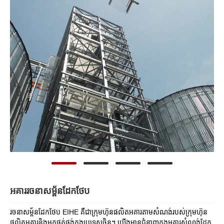
អគាររចនាសម្ព័នដែកថែប
រចនាសម្ព័នដែកថែប EIHE គឺជាក្រុមហ៊ុនផលិតអគារតាមសំណង់របស់ក្រុមហ៊ុន
ផលិតអគារនិងអ្នកផ្គត់ផ្គង់ក្នុងប្រទេសចិន។ យើងមានជំនាញក្នុងអគារសំណង់ដែក