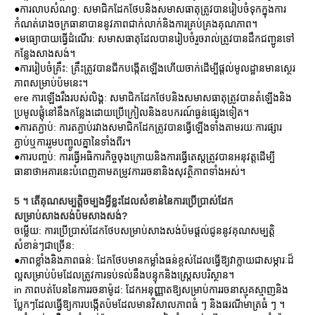
●ការលាបសំណព្វ: សមាជិកដែកថែបនិងសមាសធាតុត្រូវបានរៀបចំទុកក្នុងការ
កំណត់រោងចក្រធានាបាននូវភាពជាក់លាក់និងការគ្រប់គ្រងគុណភាព។
●មធ្យោបាយធ្វើដំណើរ: សមាសធាតុដែលបានរៀបចំរួចរាល់ត្រូវបានដឹកជញ្ជូនទៅ
កន្លែងសាងសង់។
●ការរៀបចំគ្រឹះ: គ្រឹះត្រូវបានជីកបង្កើតឡើងហើយចាក់ដើម្បីផ្តល់មូលដ្ឋានមានស្ថេរ
ភាពសម្រាប់ប៉មនេះ។
ere ការឡើងរឹងរបស់លិង្គ: សមាជិកដែកថែបនិងសមាសធាតុត្រូវបានតំឡើងនិង
ប្រមូលផ្តុំនៅនឹងកន្លែងដោយប្រើក្រៀលនិងឧបករណ៍ធ្ងន់ផ្សេងទៀត។
●ការតភ្ជាប់: ការតភ្ជាប់រវាងសមាជិកដែកត្រូវបានធ្វើឡើងទាំងតាមរយៈការផ្សារ
ភ្ជាប់ឬការរួមបញ្ចូលគ្នានៃទាំងពីរ។
●ការបញ្ចប់: ការធ្វើអធិការកិច្ចចុងក្រោយនិងការធ្វើតេស្តត្រូវបានអនុវត្តដើម្បី
ធានាថាអគារនេះបំពេញតាមតម្រូវការរចនានិងសុវត្ថិភាពទាំងអស់។
5 ។ តើគុណសម្បត្តិចម្បងអ្វីខ្លះដែលសំខាន់នៃការប្រើប្រាស់ដែក
សម្រាប់សាងសង់ប៉មសាងសង់?
ចម្លើយ: ការប្រើប្រាស់ដែកថែបសម្រាប់សាងសង់ប៉មផ្តល់ជូននូវគុណសម្បត្តិ
សំខាន់ៗជាច្រើន:
●ភាពខ្លាំងនិងភាពធន់: ដែកថែបមានកម្លាំងធន់ខ្ពស់ដែលធ្វើឱ្យវាក្លាយជាសម្ភារៈដ៏
ល្អសម្រាប់ប៉មដែលត្រូវការទប់ទល់នឹងបន្ទុកនិងស្ត្រេសបរិស្ថាន។
in ភាពបត់បែននៃការរចនាម៉ូដ: ដែកអនុញ្ញាតឱ្យសម្រាប់ការរចនាស្មុគស្មាញនិង
ប្លែកៗដែលធ្វើឱ្យការបង្កើតប៉មដែលមានវិសាលភាពធំ ៗ និងធរណីមាត្រធំ ៗ ។