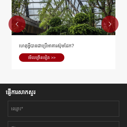


ហេតុអ្វីបានជាប្រើអាគារស៊ុមដែក?
មើល​ច្រើន​ទៀត >>
ផ្ញើការសាកសួរ