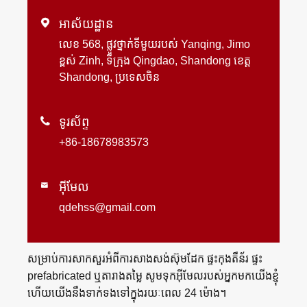

អាស័យដ្ឋាន
លេខ 568, ផ្លូវថ្នាក់ទីមួយរបស់ Yanqing, Jimo
ខ្ពស់ Zinh, ទីក្រុង Qingdao, Shandong ខេត្ត
Shandong, ប្រទេសចិន

ទូរស័ព្ទ
+86-18678983573
អ៊ីមែល

qdehss@gmail.com
សម្រាប់ការសាកសួរអំពីការសាងសង់ស៊ុមដែក ផ្ទះកុងតឺន័រ ផ្ទះ
prefabricated ឬតារាងតម្លៃ សូមទុកអ៊ីមែលរបស់អ្នកមកយើងខ្ញុំ
ហើយយើងនឹងទាក់ទងទៅក្នុងរយៈពេល 24 ម៉ោង។