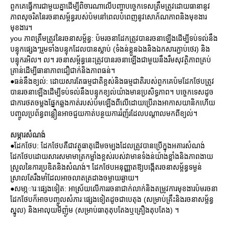
ពួកគេធ្វើការជាមួយគ្នាដើម្បីពិចារណាលើបញ្ហាបច្ចេកទេសត្រឹមត្រូវដោយធានានូវ
ភាពសុចរិតនៃរចនាសម្ព័ន្ធរបស់ប៉មនៅពេលបំពេញនូវសោភ័ណភាពនិងមុខងារ
មុខងារ។
you ភាពត្រឹមត្រូវនៃរចនាសម្ព័ន្ធ: ប៉មរចនាដែកត្រូវបានរចនាឡើងដើម្បីទប់ទល់នឹង
បន្ទុកផ្សេងៗរួមទាំងបន្ទុកដែលបានស្លាប់ (ទំងន់ខ្លួនឯងនិងឯកសារភ្ជាប់ថេរ) និង
បន្ទុករអិល។ ល។ រចនាសម្ព័ន្ធនេះត្រូវបានរចនាឡើងជាមួយនឹងរឹមសុវត្ថិភាពគ្រប់
គ្រាន់ដើម្បីធានាភាពជឿជាក់និងភាពធន់។
●ធន់នឹងខ្យល់: ដោយសារតែធម្មជាតិខ្ពស់និងធម្មជាតិរបស់ពួកគេប៉មដែកថែបត្រូវ
បានរចនាឡើងដើម្បីទប់ទល់នឹងបន្ទុកខ្យល់យ៉ាងមានប្រសិទ្ធភាព។ បច្ចេកទេសដូច
ជាការថតចម្លងផ្នែកឆ្លងកាត់របស់ប៉មឡើងពីលើដោយប្រើរាងអាកាសយានិកហើយ
បញ្ចូលប្រព័ន្ធពន្លឿនអាចជួយកាត់បន្ថយការរំញ័រដែលបណ្តាលមកពីខ្យល់។
សម្ភារសំណង់
●ដែកថែប: ដែកថែបគឺជាវត្ថុធាតុដើមចម្បងដែលត្រូវបានប្រើក្នុងអគារសំណង់
ដែកថែបដោយសារសមាមាត្រកម្លាំងខ្ពស់របស់វាមានទំងន់យ៉ាងខ្លាំងនិងភាពងាយ
ស្រួលនៃការប្រឌិតនិងសំណង់។ ដែកថែបអនុញ្ញាតឱ្យបង្កើតរចនាសម្ព័ន្ធទម្ងន់
ស្រាលតែរឹងមាំដែលអាចលាតត្រដាងចម្ងាយឆ្ងាយ។
●សមា្ភារៈផ្សេងទៀត: អាស្រ័យលើការរចនាជាក់លាក់និងតម្រូវការមុខងារប៉មរចនា
ដែកថែបក៏អាចបញ្ចូលសំភារៈផ្សេងទៀតដូចជាបេតុង (សម្រាប់គ្រឹះនិងរចនាសម្ព័ន្ធ
ស្នូល) និងអាលុយមីញ៉ូម (សម្រាប់ធាតុតុបតែងឬគ្រឿងតុបតែង) ។