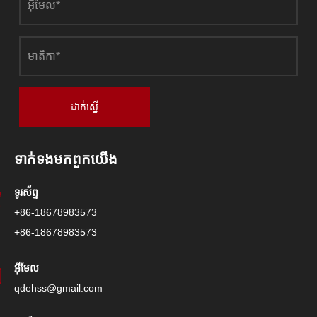
ដាក់ស្នើ
ទាក់ទង​មក​ពួក​យើង
ទូរស័ព្ទ
+86-18678983573
+86-18678983573
អ៊ីមែល
qdehss@gmail.com