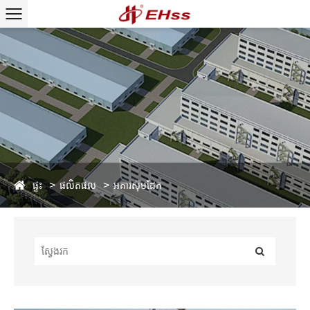
ផ្ទះ
ផលិតផល
អគារស៊ុមដែក