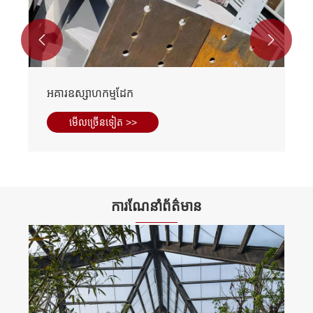


អគារឧស្សាហកម្មដែក
មើល​ច្រើន​ទៀត >>
ការណែនាំព័ត៌មាន