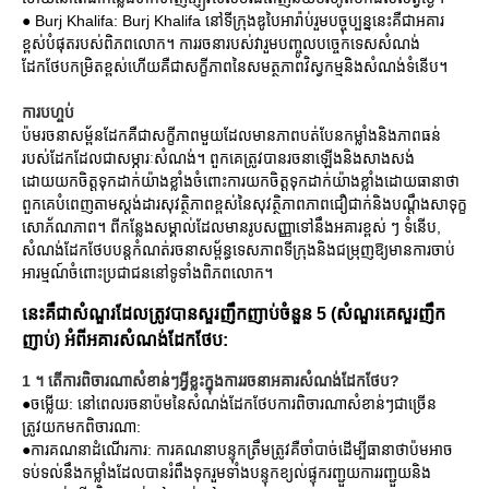
● Burj Khalifa: Burj Khalifa នៅទីក្រុងឌូបៃអារ៉ាប់រួមបច្ចុប្បន្ននេះគឺជាអគារ
ខ្ពស់បំផុតរបស់ពិភពលោក។ ការរចនារបស់វារួមបញ្ចូលបច្ចេកទេសសំណង់
ដែកថែបកម្រិតខ្ពស់ហើយគឺជាសក្ខីភាពនៃសមត្ថភាពវិស្វកម្មនិងសំណង់ទំនើប។
ការបហ្ចប់
ប៉មរចនាសម្ព័នដែកគឺជាសក្ខីភាពមួយដែលមានភាពបត់បែនកម្លាំងនិងភាពធន់
របស់ដែកដែលជាសម្ភារៈសំណង់។ ពួកគេត្រូវបានរចនាឡើងនិងសាងសង់
ដោយយកចិត្តទុកដាក់យ៉ាងខ្លាំងចំពោះការយកចិត្តទុកដាក់យ៉ាងខ្លាំងដោយធានាថា
ពួកគេបំពេញតាមស្តង់ដារសុវត្ថិភាពខ្ពស់នៃសុវត្ថិភាពភាពជឿជាក់និងបណ្តឹងសាទុក្ខ
សោភ័ណភាព។ ពីកន្លែងសម្គាល់ដែលមានរូបសញ្ញាទៅនឹងអគារខ្ពស់ ៗ ទំនើប,
សំណង់ដែកថែបបន្តកំណត់រចនាសម្ព័ន្ធទេសភាពទីក្រុងនិងជម្រុញឱ្យមានការចាប់
អារម្មណ៍ចំពោះប្រជាជននៅទូទាំងពិភពលោក។
នេះគឺជាសំណួរដែលត្រូវបានសួរញឹកញាប់ចំនួន 5 (សំណួរគេសួរញឹក
ញាប់) អំពីអគារសំណង់ដែកថែប:
1 ។ តើការពិចារណាសំខាន់ៗអ្វីខ្លះក្នុងការរចនាអគារសំណង់ដែកថែប?
●ចម្លើយ: នៅពេលរចនាប៉មនៃសំណង់ដែកថែបការពិចារណាសំខាន់ៗជាច្រើន
ត្រូវយកមកពិចារណា:
●ការគណនាដំណើរការ: ការគណនាបន្ទុកត្រឹមត្រូវគឺចាំបាច់ដើម្បីធានាថាប៉មអាច
ទប់ទល់នឹងកម្លាំងដែលបានរំពឹងទុករួមទាំងបន្ទុកខ្យល់ផ្ទុករញ្ជួយការរញ្ជួយនិង