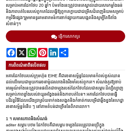
សម្រាប់អគារដែកថែប 20 ឆ្នាំ។ ប៉មទាំងនេះត្រូវបានគេស្គាល់ដោយសារកម្លាំងធន់
និងភាពបត់បែនរបស់ពួកគេដែលធ្វើឱ្យពួកគេក្លាយជាជម្រើសដ៏ពេញនិយមសម្រាប់
កម្មវិធីផ្សេងៗរួមមានទូរគមនាគមន៍ការចាក់ផ្សាយការសង្កេតនិងសូម្បីតែទីតាំង
សំខាន់ៗ។
ផ្ញើការសាកសួរ
Facebook
X
WhatsApp
Pinterest
LinkedIn
Share
ការ​ពិពណ៌នា​ពី​ផលិតផល
អគារដែកថែបរបស់ក្រុមហ៊ុន EIHE គឺជារចនាសម្ព័ន្ធដែលមានកំពស់ខ្ពស់ឈាន
ដល់លើមេឃជាមួយការរចនាម៉ូដរលោងនិងរឹងមាំរបស់ពួកគេ។ សំណង់គួរឱ្យចាប់
អារម្មណ៍ទាំងនេះត្រូវបានផលិតជាចម្បងរបស់ដែកថែបដែលជាសម្ភារៈដ៏ល្បីល្បាញ
សម្រាប់ភាពខ្លាំងរបស់វាយូរអង្វែងធន់និងភាពបត់បែន។ អគារដែកថែបបានធ្វើ
បដិវត្តវិធីដែលយើងប្រាស្រ័យទាក់ទងសង្កេតនិងកំចាត់ការបម្រើជាឆ្អឹងខ្នងនៃហេដ្ឋា
រចនាសម្ព័ន្ធទំនើប ៗ នៅតាមតំបន់ជាច្រើននៃពិភពលោក។
1 ។ សមាសភាពនិងសំណង់
aditer សម្ភារៈបឋមៈដែកថែបគឺជាសម្ភារៈចម្បងដែលត្រូវបានប្រើក្នុង
ការសាងសង់ប៉មទាំងនេះដោយសារតែសមាមាត្រមានកម្លាំងខ្ពស់របស់វាធន់ទ្រាំនឹង