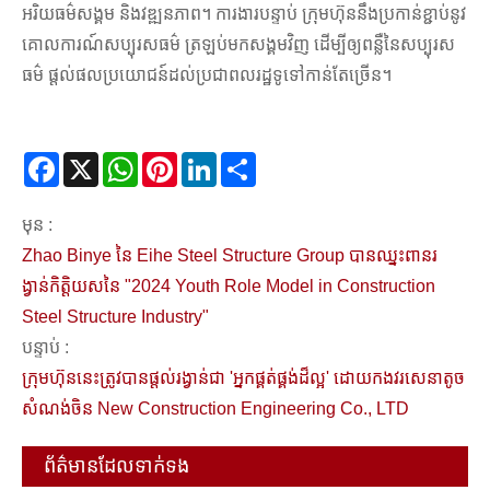
អរិយធម៌សង្គម និងវឌ្ឍនភាព។ ការងារបន្ទាប់ ក្រុមហ៊ុននឹងប្រកាន់ខ្ជាប់នូវ
គោលការណ៍សប្បុរសធម៌ ត្រឡប់មកសង្គមវិញ ដើម្បីឲ្យពន្លឺនៃសប្បុរស
ធម៌ ផ្តល់ផលប្រយោជន៍ដល់ប្រជាពលរដ្ឋទូទៅកាន់តែច្រើន។
Facebook
X
WhatsApp
Pinterest
LinkedIn
Share
មុន :
Zhao Binye នៃ Eihe Steel Structure Group បានឈ្នះពានរ
ង្វាន់កិត្តិយសនៃ "2024 Youth Role Model in Construction
Steel Structure Industry"
បន្ទាប់ :
ក្រុមហ៊ុននេះត្រូវបានផ្តល់រង្វាន់ជា 'អ្នកផ្គត់ផ្គង់ដ៏ល្អ' ដោយកងវរសេនាតូច
សំណង់ចិន New Construction Engineering Co., LTD
ព័ត៌មានដែលទាក់ទង