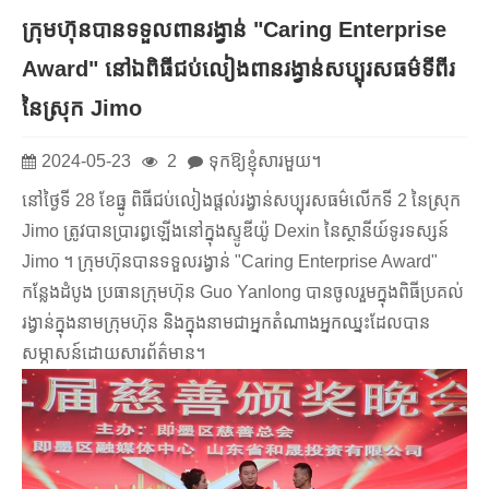
ក្រុមហ៊ុនបានទទួលពានរង្វាន់ "Caring Enterprise
Award" នៅឯពិធីជប់លៀងពានរង្វាន់សប្បុរសធម៌ទីពីរ
នៃស្រុក Jimo
2024-05-23
2
ទុកឱ្យខ្ញុំសារមួយ។
នៅថ្ងៃទី 28 ខែធ្នូ ពិធីជប់លៀងផ្តល់រង្វាន់សប្បុរសធម៌លើកទី 2 នៃស្រុក
Jimo ត្រូវបានប្រារព្ធឡើងនៅក្នុងស្ទូឌីយ៉ូ Dexin នៃស្ថានីយ៍ទូរទស្សន៍
Jimo ។ ក្រុមហ៊ុនបានទទួលរង្វាន់ "Caring Enterprise Award"
កន្លែងដំបូង ប្រធានក្រុមហ៊ុន Guo Yanlong បានចូលរួមក្នុងពិធីប្រគល់
រង្វាន់ក្នុងនាមក្រុមហ៊ុន និងក្នុងនាមជាអ្នកតំណាងអ្នកឈ្នះដែលបាន
សម្ភាសន៍ដោយសារព័ត៌មាន។