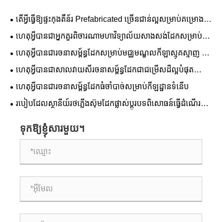
តើអ្វីធ្វើឱ្យផ្ទះកុងតឺន័រ Prefabricated ច្រើនជាន់ល្អសម្រាប់គម្រោង
ពាណិជ្ជកម្ម និងលំនៅដ្ឋាន?
ហេតុអ្វីបានជាអ្នកគួរពិចារណាមហាវិទ្យាល័យសាងសង់ដែកសម្រាប់ការ
អប់រំរបស់អ្នក។
ហេតុអ្វីបានជារចនាសម្ព័ន្ធដែកសម្រាប់មជ្ឈមណ្ឌលកីឡាស្មុគស្មាញ ជា
ដំណោះស្រាយដ៏ល្អបំផុតសម្រាប់ការសាងសង់កីឡដ្ឋានទំនើប
ហេតុអ្វីបានជាសាលវាយសីរចនាសម្ព័ន្ធដែកជាជម្រើសដ៏ល្អបំផុត
សម្រាប់ឧបករណ៍កីឡាទំនើប
ហេតុអ្វី​បាន​ជា​រចនាសម្ព័ន្ធ​ដែក​ធំ​ចាំបាច់​សម្រាប់​កីឡដ្ឋាន​ទំនើប
របៀបដែលស្ថានីយ៍រថភ្លើងស៊ុមដែកផ្លាស់ប្តូរបទពិសោធន៍ធ្វើដំណើរ
តាមរថភ្លើងទំនើប
ទុកឱ្យខ្ញុំសារមួយ។