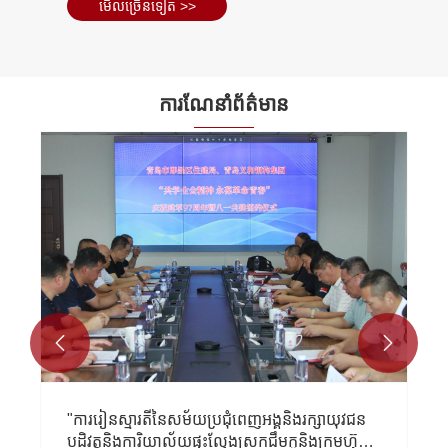
មើល​ច្រើន​ទៀត >>
ការណែនាំព័ត៌មាន


"ការរៀនស្មារតីនៃសម័យប្រជុំពេញអង្គនិងរក្សាយុវជន
បដិវត្តនិងការិយាល័យផ្ទះល្វែងស្រុកជឹមកូនិងក្រុមហ៊ុន