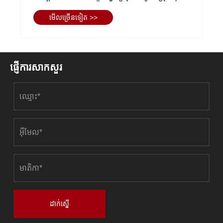
ក្រុមហ៊ុនដែកថែបក្នុងសង្កាត់ឈីហៃបានអនុវត្ត
មើល​ច្រើន​ទៀត >>
សកម្មភាពនៃការប្រារព្ធពិធីថ្ងៃទី 1 ខែសីហា។
ផ្ញើការសាកសួរ
ដាក់ស្នើ