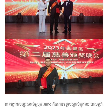
ពានរង្វាន់សប្បុរសធម៌ស្រុក Jimo គឺជាការទទួលស្គាល់ក្នុងរយៈពេលប្រាំ