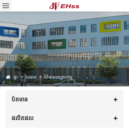
ផ្ទះ
ប៍តមាន
ព័ត៌មានឧស្សាហកម្ម
ប៍តមាន
ផលិតផល