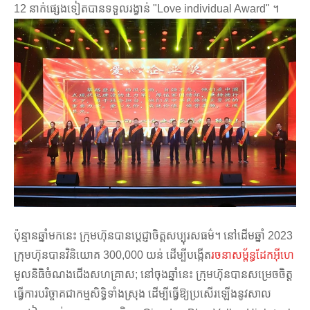
12 នាក់ផ្សេងទៀតបានទទួលរង្វាន់ "Love individual Award" ។
ប៉ុន្មានឆ្នាំមកនេះ ក្រុមហ៊ុនបានប្តេជ្ញាចិត្តសប្បុរសធម៌។ នៅដើមឆ្នាំ 2023
ក្រុមហ៊ុនបានវិនិយោគ 300,000 យន់ ដើម្បីបង្កើត
រចនាសម្ព័ន្ធដែកអ៊ីហេ
មូលនិធិចំណងជើងសហគ្រាស; នៅចុងឆ្នាំនេះ ក្រុមហ៊ុនបានសម្រេចចិត្ត
ធ្វើការបរិច្ចាគជាកម្មសិទ្ធិទាំងស្រុង ដើម្បីធ្វើឱ្យប្រសើរឡើងនូវសាល