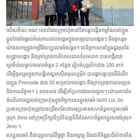
លើសពីនេះ ខណៈពេលដែលក្រុមហ៊ុននៅតែបន្តបង្កើនកម្លាំងរបស់ខ្លួន
ខ្លួនតែងតែផ្តល់អំណោយដល់សង្គមក្នុងមធ្យោបាយផ្សេងៗ និងចូលរួម
យ៉ាងសកម្មក្នុងកម្មវិធីសប្បុរសធម៌សង្គម។ ជានិច្ចកាលនៅក្នុងជួរមុខនៃ
សង្រ្គាមបង្ការ និងគ្រប់គ្រងការរីករាលដាលនៃមេរោគ បានបង្កើតជា
ស្ថានីយ៍សម្លាប់មេរោគចំនួន 2 កន្លែង រៀបចំបុគ្គលិកជាង 100 នាក់
ដើម្បីចូលរួមក្នុងការធ្វើតេស្តអាស៊ីតនុយក្លេអ៊ីក បានផ្តល់ផ្ទះកុងតឺន័រដឹក
ជញ្ជូន Premade ជាង 30 សម្រាប់ការបង្ការ និងគ្រប់គ្រងការរាតត្បាត
និងការបរិច្ចាគ។ 1 លានយន់ ដើម្បីគាំទ្រការងាររាតត្បាត។ ដោយសារតែ
ដំណើរការល្អរបស់ក្រុមហ៊ុនក្នុងកិច្ចការសប្បុរសធម៌ លោក Liu Jie
ប្រធានក្រុមហ៊ុនត្រូវបានជ្រើសរើសជាអនុប្រធានសហព័ន្ធសប្បុរសធម៌
ស្រុក Jimo នៅក្រុមប្រឹក្សាទីប្រាំនៃវគ្គទីពីរនៃសហព័ន្ធសប្បុរសធម៌ស្រុក
Jimo ។
សប្បុរសធម៌ គឺជាបុព្វហេតុដ៏ថ្លៃថ្លា និងអស្ចារ្យ និងជានិមិត្តរូបដ៏សំខាន់នៃ