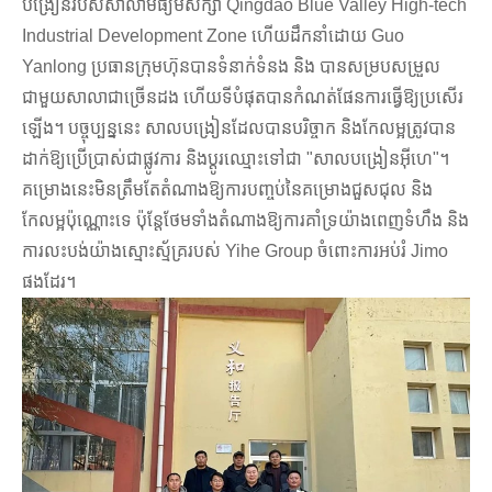
បង្រៀនរបស់សាលាមធ្យមសិក្សា Qingdao Blue Valley High-tech
Industrial Development Zone ហើយដឹកនាំដោយ Guo
Yanlong ប្រធានក្រុមហ៊ុនបានទំនាក់ទំនង និង បានសម្របសម្រួល
ជាមួយសាលាជាច្រើនដង ហើយទីបំផុតបានកំណត់ផែនការធ្វើឱ្យប្រសើរ
ឡើង។ បច្ចុប្បន្ននេះ សាលបង្រៀនដែលបានបរិច្ចាក និងកែលម្អត្រូវបាន
ដាក់ឱ្យប្រើប្រាស់ជាផ្លូវការ និងប្តូរឈ្មោះទៅជា "សាលបង្រៀនអ៊ីហេ"។
គម្រោងនេះមិនត្រឹមតែតំណាងឱ្យការបញ្ចប់នៃគម្រោងជួសជុល និង
កែលម្អប៉ុណ្ណោះទេ ប៉ុន្តែថែមទាំងតំណាងឱ្យការគាំទ្រយ៉ាងពេញទំហឹង និង
ការលះបង់យ៉ាងស្មោះស្ម័គ្ររបស់ Yihe Group ចំពោះការអប់រំ Jimo
ផងដែរ។