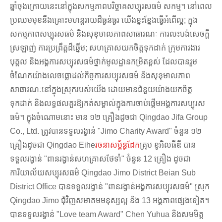
ឆ្នាំចុងក្រោយនេះនៅក្នុងសកម្មភាពបរិច្ចាគសប្បុរសធម៌ សកម្ម។ នៅពេល
ប្រឈមមុខនឹងគ្រោះមហន្តរាយដ៏ធ្ងន់ធ្ងរ យើងខ្នះខ្នែងធ្វើអំពើល្អ; ក្នុង​
សកម្មភាព​សប្បុរសធម៌ និង​សុខុមាលភាព​សាធារណៈ ការ​លះបង់​សេចក្តី​
ស្រឡាញ់ ការ​ប្រព្រឹត្ត​ដ៏​ឆ្នើម; សហគ្រាសយកចិត្តទុកដាក់ ក្រុមការងារ
បុគ្គល និងអង្គការសប្បុរសធម៌ថ្នាក់មូលដ្ឋានកម្រិតខ្ពស់ ដែលបានរួម
ចំណែកយ៉ាងលេចធ្លោដល់កិច្ចការសប្បុរសធម៌ និងសុខុមាលភាព
សាធារណៈនៅក្នុងស្រុករបស់យើង ដោយមានជំនួយយ៉ាងយកចិត្ត
ទុកដាក់ និងលទ្ធផលគួរឱ្យកត់សម្គាល់ក្នុងការចាប់ផ្តើមអង្គការសប្បុរស
ធម៌។ ក្នុង​ចំណោម​នោះ មាន ១២ គ្រឿង​ដូច​ជា Qingdao Jifa Group
Co., Ltd. ត្រូវ​បាន​ទទួល​រង្វាន់ "Jimo Charity Award" ចំនួន ១២
គ្រឿង​ដូច​ជា Qingdao Eihe
រចនាសម្ព័ន្ធដែក
គ្រុប ខូអិលធីឌី បាន
ទទួលរង្វាន់ "ពានរង្វាន់សហគ្រាសថែទាំ" ចំនួន 12 គ្រឿង ដូចជា
ការិយាល័យសប្បុរសធម៌ Qingdao Jimo District Beian Sub
District Office បានទទួលរង្វាន់ "ពានរង្វាន់អង្គការសប្បុរសធម៌" ស្រុក
Qingdao Jimo ជុំវិញសមាគមមនុស្សល្អ និង 13 អង្គភាពផ្សេងទៀត។
បានទទួលរង្វាន់ "Love team Award" Chen Yuhua និងសមមិត្ត