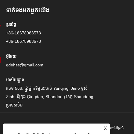
ទាក់ទង​មក​ពួក​យើង
ទូរស័ព្ទ
+86-18678983573
+86-18678983573
អ៊ីមែល
qdehss@gmail.com
អាស័យដ្ឋាន
លេខ 568, ផ្លូវថ្នាក់ទីមួយរបស់ Yanqing, Jimo ខ្ពស់
Zinh, ទីក្រុង Qingdao, Shandong ខេត្ត Shandong,
ប្រទេសចិន
រក្សាសិទ្ធិ© 2024 Qingdao Eihe Steel Steel Gropspors គ្រុបគ្រុបខូអិលធីឌីគ្រប់
X