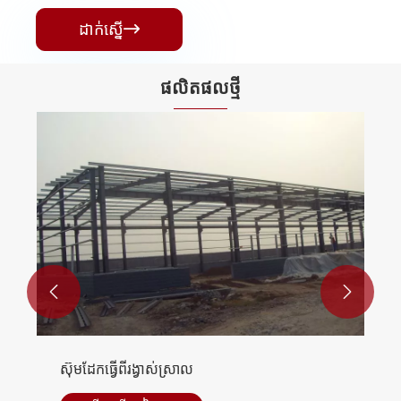
ដាក់ស្នើ

ផលិតផល​ថ្មី


ស៊ុមដែកធ្វើពីរង្វាស់ស្រាល