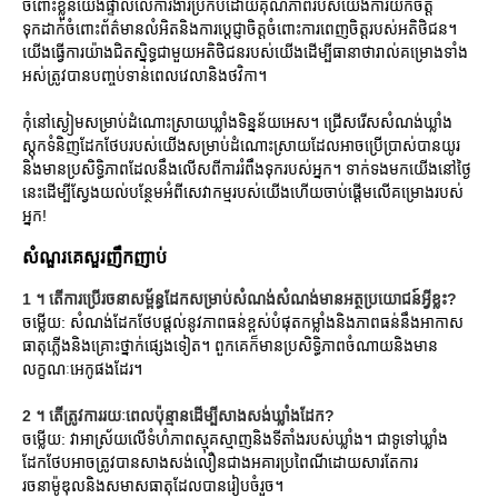
ចំពោះខ្លួនយើងផ្ទាល់លើការងារប្រកបដោយគុណភាពរបស់យើងការយកចិត្ត
ទុកដាក់ចំពោះព័ត៌មានលំអិតនិងការប្តេជ្ញាចិត្តចំពោះការពេញចិត្តរបស់អតិថិជន។
យើងធ្វើការយ៉ាងជិតស្និទ្ធជាមួយអតិថិជនរបស់យើងដើម្បីធានាថារាល់គម្រោងទាំង
អស់ត្រូវបានបញ្ចប់ទាន់ពេលវេលានិងថវិកា។
កុំនៅស្ងៀមសម្រាប់ដំណោះស្រាយឃ្លាំងទិន្នន័យអេស។ ជ្រើសរើសសំណង់ឃ្លាំង
ស្តុកទំនិញដែកថែបរបស់យើងសម្រាប់ដំណោះស្រាយដែលអាចប្រើប្រាស់បានយូរ
និងមានប្រសិទ្ធិភាពដែលនឹងលើសពីការរំពឹងទុករបស់អ្នក។ ទាក់ទងមកយើងនៅថ្ងៃ
នេះដើម្បីស្វែងយល់បន្ថែមអំពីសេវាកម្មរបស់យើងហើយចាប់ផ្តើមលើគម្រោងរបស់
អ្នក!
សំណួរគេសួរញឹកញាប់
1 ។ តើការប្រើរចនាសម្ព័ន្ធដែកសម្រាប់សំណង់សំណង់មានអត្ថប្រយោជន៍អ្វីខ្លះ?
ចម្លើយ: សំណង់ដែកថែបផ្តល់នូវភាពធន់ខ្ពស់បំផុតកម្លាំងនិងភាពធន់នឹងអាកាស
ធាតុភ្លើងនិងគ្រោះថ្នាក់ផ្សេងទៀត។ ពួកគេក៏មានប្រសិទ្ធិភាពចំណាយនិងមាន
លក្ខណៈអេកូផងដែរ។
2 ។ តើត្រូវការរយៈពេលប៉ុន្មានដើម្បីសាងសង់ឃ្លាំងដែក?
ចម្លើយ: វាអាស្រ័យលើទំហំភាពស្មុគស្មាញនិងទីតាំងរបស់ឃ្លាំង។ ជាទូទៅឃ្លាំង
ដែកថែបអាចត្រូវបានសាងសង់លឿនជាងអគារប្រពៃណីដោយសារតែការ
រចនាម៉ូឌុលនិងសមាសធាតុដែលបានរៀបចំរួច។