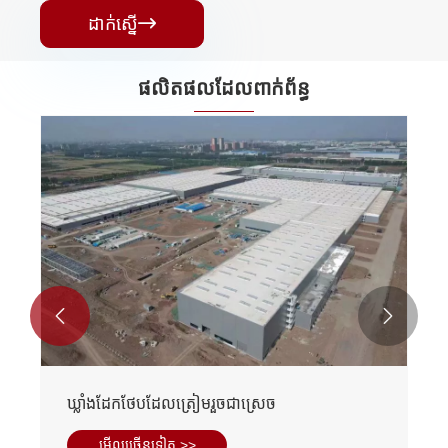
ដាក់ស្នើ

ផលិតផលដែលពាក់ព័ន្ធ


ឃ្លាំងដែកថែបដែលត្រៀមរួចជាស្រេច
មើល​ច្រើន​ទៀត >>