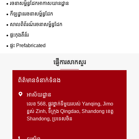
រចនាសម្ព័ន្ធដែកអាកាសយានដ្ឋាន
កីឡដ្ឋានរចនាសម្ព័ន្ធដែក
សាលពិព័រណ៍រចនាសម្ព័ន្ធដែក
ផ្ទះកុងតឺន័រ
ផ្ទះ Prefabricated
ផ្ញើការសាកសួរ
ព័ត៌មានទំនាក់ទំនង

អាស័យដ្ឋាន
លេខ 568, ផ្លូវថ្នាក់ទីមួយរបស់ Yanqing, Jimo
ខ្ពស់ Zinh, ទីក្រុង Qingdao, Shandong ខេត្ត
Shandong, ប្រទេសចិន
