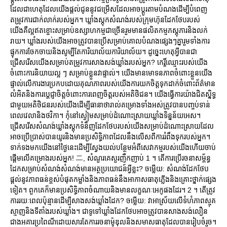
ដែលជាហេតុដែលយើងផ្តល់ជូននូវជម្រើសដែលអាចប្ដូរតាមបំណងដើម្បីបំពេញ
តម្រូវការជាក់លាក់របស់អ្នក។ ឃ្លាំងស្តុកសំណង់របស់ក្រុមហ៊ុនដែកថែបរបស់
យើងគឺល្អឥតខ្ចោះសម្រាប់ឧស្សាហកម្មជាច្រើនរួមមានផលិតកម្មភស្តុភារនិងលក់
រាយ។ ឃ្លាំងរបស់យើងអាចត្រូវបានប្រើសម្រាប់គោលបំណងផ្សេងៗគ្នារួមទាំងការ
ផ្ទុកការចែកចាយនិងសូម្បីតែការិយាល័យការិយាល័យ។ ដូច្នេះហេតុអ្វីបានជា
ជ្រើសរើសយើងសម្រាប់តម្រូវការសាងសង់ឃ្លាំងរបស់អ្នក? កេរ្តិ៍ឈ្មោះរបស់យើង
ចំពោះការនិយាយល្អ ៗ សម្រាប់ខ្លួនវាផ្ទាល់។ យើងមានមោទនភាពចំពោះខ្លួនយើង
ផ្ទាល់លើការងារប្រកបដោយគុណភាពរបស់យើងការយកចិត្តទុកដាក់ចំពោះព័ត៌មាន
លំអិតនិងការប្តេជ្ញាចិត្តចំពោះការពេញចិត្តរបស់អតិថិជន។ យើងធ្វើការយ៉ាងជិតស្និទ្ធ
ជាមួយអតិថិជនរបស់យើងដើម្បីធានាថារាល់គម្រោងទាំងអស់ត្រូវបានបញ្ចប់ទាន់
ពេលវេលានិងថវិកា។ កុំនៅស្ងៀមសម្រាប់ដំណោះស្រាយឃ្លាំងទិន្នន័យអេស។
ជ្រើសរើសសំណង់ឃ្លាំងស្តុកទំនិញដែកថែបរបស់យើងសម្រាប់ដំណោះស្រាយដែល
អាចប្រើប្រាស់បានយូរនិងមានប្រសិទ្ធិភាពដែលនឹងលើសពីការរំពឹងទុករបស់អ្នក។
ទាក់ទងមកយើងនៅថ្ងៃនេះដើម្បីស្វែងយល់បន្ថែមអំពីសេវាកម្មរបស់យើងហើយចាប់
ផ្តើមលើគម្រោងរបស់អ្នក! 二, សំណួរគេសួរញឹកញាប់ 1 ។ តើការប្រើរចនាសម្ព័ន្ធ
ដែកសម្រាប់សំណង់សំណង់មានអត្ថប្រយោជន៍អ្វីខ្លះ? ចម្លើយ: សំណង់ដែកថែប
ផ្តល់នូវភាពធន់ខ្ពស់បំផុតកម្លាំងនិងភាពធន់នឹងអាកាសធាតុភ្លើងនិងគ្រោះថ្នាក់ផ្សេង
ទៀត។ ពួកគេក៏មានប្រសិទ្ធិភាពចំណាយនិងមានលក្ខណៈអេកូផងដែរ។ 2 ។ តើត្រូវ
ការរយៈពេលប៉ុន្មានដើម្បីសាងសង់ឃ្លាំងដែក? ចម្លើយ: វាអាស្រ័យលើទំហំភាពស្មុគ
ស្មាញនិងទីតាំងរបស់ឃ្លាំង។ ជាទូទៅឃ្លាំងដែកថែបអាចត្រូវបានសាងសង់លឿន
ជាងអគារប្រពៃណីដោយសារតែការរចនាម៉ូឌុលនិងសមាសធាតុដែលបានរៀបចំរួច។