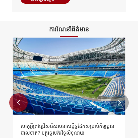
ការណែនាំព័ត៌មាន


ហេតុអ្វីត្រូវជ្រើសរើសរចនាសម្ព័ន្ធដែកសម្រាប់កីឡដ្ឋាន
បាល់ទាត់? មគ្គុទ្ទេសក៍ដ៏ទូលំទូលាយ