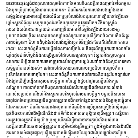
ធានាបាននូវស្តង់ដារគុណភាពសុចរិតភាពនៃអគារនិងសុវត្ថិភាពសម្រាប់ទាំងកម្មករ
និងអ្នកប្រើប្រាស់ឃ្លាំងនាពេលអនាគត។ ដំណើរការនៃការសាងសង់ឃ្លាំងរចនា
សម្ព័ន្ធដែកមួយអាចលឿនជាងវិធីសាស្ត្រសំណង់បែបបុរាណនៅឡើយនៅឡើយទេ
ឃ្លាំងស្តុកទំនិញរបស់ក្រុមហ៊ុនដែកថែបខ្នាតតូចឬវត្ថុផលិត។ វិធីសាស្រ្តនៃ
ការសាងសង់នេះបានក្លាយជាការពេញនិយមកាន់តែខ្លាំងឡើងដោយសារអត្ថ
ប្រយោជន៍ជាច្រើនរបស់វារួមមានកម្លាំងធន់ទ្រោរមានប្រសិទ្ធិភាពចំណាយនិងនិរន្តរ
ភាពបរិស្ថាន។ ជំហានដំបូងនៃសំណង់ឃ្លាំងស្តុកទំនិញដែកថែបគឺជាដំណាក់កាល
រចនា។ នេះពាក់ព័ន្ធនឹងការបង្កើតផែនការលម្អិតដែលគិតគូរពីតម្រូវការជាក់លាក់នៃ
ឃ្លាំងដូចជាទំហំប្លង់និងការប្រើប្រាស់ដែលបានគ្រោងទុក។ វិស្វករនិងស្ថាបត្យករ
សហការដើម្បីធានាថាការរចនាត្រូវបានបំពេញតាមស្តង់ដារចាំបាច់និងស្តង់ដាររចនា
សម្ព័ន្ធចាំបាច់ទាំងអស់។ នៅពេលដែលការរចនាបានបញ្ចប់ជំហានបន្ទាប់គឺការ
ប្រឌិតនៃសមាសធាតុដែក។ នេះពាក់ព័ន្ធនឹងការកាត់ពត់កោងនិងបន្ទះដែកផ្សារដែក
និងផ្នែកដើម្បីបង្កើតធាតុរចនាសម្ព័ន្ធនានានៃឃ្លាំងដូចជាជួរឈរធ្នឹមនិងក្បូន
សណ្តែក។ ភាពជាក់លាក់និងគុណភាពនៃដំណើរការប្រឌិតគឺមានសារៈសំខាន់
ណាស់សម្រាប់ភាពរឹងមាំនិងស្ថេរភាពទាំងមូលនៃរចនាសម្ព័ន្ធ។ បន្ទាប់ពីសមាស
ធាតុដែកថែបត្រូវបានប្រឌិតពួកគេត្រូវបានដឹកទៅកន្លែងសាងសង់និងប្រមូលផ្តុំតាម
ផែនការរចនា។ ដំណើរការនេះជាធម្មតាពាក់ព័ន្ធនឹងការប្រើប្រាស់គ្រឿងម៉ាស៊ីនធុន
ធ្ងន់និងឧបករណ៍ដើម្បីលើកនិងដាក់ទីតាំងសមាសធាតុឱ្យបានត្រឹមត្រូវ។ សន្និបាត
នេះត្រូវបានត្រួតពិនិត្យយ៉ាងប្រុងប្រយ័ត្នដើម្បីធានាថាការភ្ជាប់ទាំងអស់មាន
សុវត្ថិភាពហើយរចនាសម្ព័ន្ធត្រូវបានតម្រឹមយ៉ាងត្រឹមត្រូវ។ ក្នុងអំឡុងពេលនៃដំណើរ
ការសាងសង់ធាតុផ្សេងៗទៀតត្រូវបានតំឡើងផងដែរដូចជាដំបូលប្រ្រាំងការប្រែក