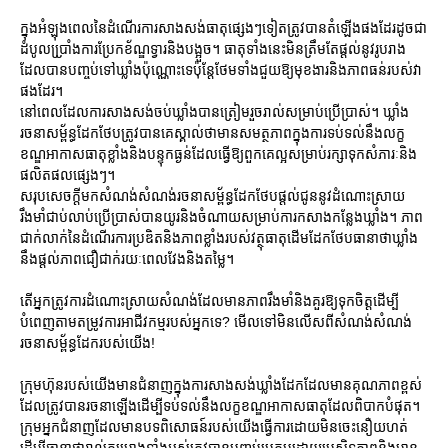
ក្នុងអំឡុងពេលនៃដំណើរការសាងសង់ធាតុផ្សេងៗទៀតត្រូវបានតំឡើងផងដែរដូចជា
ដំបូលប្រ្រាំងការប្រែកខ័ណ្ឌទ្វារនិងបង្អួច។ ធាតុទាំងនេះមិនត្រឹមតែផ្តល់នូវរូបរាង
ដែលបានបញ្ចប់ទៅឃ្លាំងប៉ុណ្ណោះទេប៉ុន្តែថែមទាំងជួយឱ្យមុខងារនិងភាពធន់របស់វា
ផងដែរ។
នៅពេលដែលការសាងសង់ចប់ឃ្លាំងបានត្រៀមរួចរាល់សម្រាប់ប្រើប្រាស់។ ឃ្លាំង
រចនាសម្ព័ន្ធដែកថែបត្រូវបានគេស្គាល់ថាមានសមត្ថភាពក្នុងការទប់ទល់នឹងលក្ខ
ខណ្ឌអាកាសធាតុខ្លាំងនិងបន្ទុកធ្ងន់ដែលធ្វើឱ្យពួកគេល្អសម្រាប់រក្សាទុកសំភារៈនិង
ផលិតផលផ្សេងៗ។
សរុបសេចក្តីមកសំណង់សំណង់រចនាសម្ព័ន្ធដែកថែបផ្តល់ជូននូវដំណោះស្រាយ
រឹងមាំជាប់លាប់ប្រើប្រាស់បានយូរនិងចំណាយសម្រាប់ការកសាងកន្លែងឃ្លាំង។ ភាព
ជាក់លាក់នៃដំណើរការប្រឌិតនិងភាពខ្លាំងរបស់វត្ថុធាតុដើមដែកថែបធានាថាឃ្លាំង
នឹងផ្តល់ភាពជឿជាក់រយៈពេលវែងនិងតម្លៃ។
តើអ្នកត្រូវការដំណោះស្រាយសំណង់ដែលមានភាពរឹងមាំនិងគួរឱ្យទុកចិត្តដើម្បី
បំពេញតាមតម្រូវការអាជីវកម្មរបស់អ្នកទេ? មើលទៅមិនលើសពីសំណង់សំណង់
រចនាសម្ព័ន្ធដែករបស់យើង!
ក្រុមហ៊ុនរបស់យើងមានជំនាញក្នុងការសាងសង់ឃ្លាំងដែកដែលមានគុណភាពខ្ពស់
ដែលត្រូវបានរចនាឡើងដើម្បីទប់ទល់នឹងលក្ខខណ្ឌអាកាសធាតុដែលពិបាកបំផុត។
ក្រុមអ្នកជំនាញដែលមានបទពិសោធន៍របស់យើងធ្វើការដោយមិនចេះនឿយហត់
ដើម្បីធានាថារាល់គម្រោងទាំងអស់ត្រូវបានបញ្ចប់ប្រកបដោយប្រសិទ្ធភាពនិងមាន