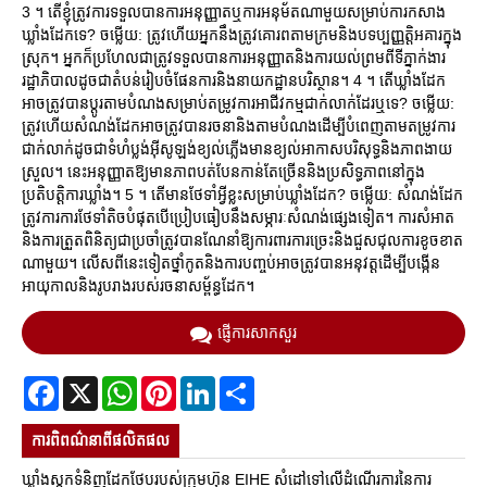
3 ។ តើខ្ញុំត្រូវការទទួលបានការអនុញ្ញាតឬការអនុម័តណាមួយសម្រាប់ការកសាង
ឃ្លាំងដែកទេ? ចម្លើយ: ត្រូវហើយអ្នកនឹងត្រូវគោរពតាមក្រមនិងបទប្បញ្ញត្តិអគារក្នុង
ស្រុក។ អ្នកក៏ប្រហែលជាត្រូវទទួលបានការអនុញ្ញាតនិងការយល់ព្រមពីទីភ្នាក់ងារ
រដ្ឋាភិបាលដូចជាតំបន់រៀបចំផែនការនិងនាយកដ្ឋានបរិស្ថាន។ 4 ។ តើឃ្លាំងដែក
អាចត្រូវបានប្ដូរតាមបំណងសម្រាប់តម្រូវការអាជីវកម្មជាក់លាក់ដែរឬទេ? ចម្លើយ:
ត្រូវហើយសំណង់ដែកអាចត្រូវបានរចនានិងតាមបំណងដើម្បីបំពេញតាមតម្រូវការ
ជាក់លាក់ដូចជាទំហំប្លង់អ៊ីសូឡង់ខ្យល់ភ្លើងមានខ្យល់អាកាសបរិសុទ្ធនិងភាពងាយ
ស្រួល។ នេះអនុញ្ញាតឱ្យមានភាពបត់បែនកាន់តែច្រើននិងប្រសិទ្ធភាពនៅក្នុង
ប្រតិបត្តិការឃ្លាំង។ 5 ។ តើមានថែទាំអ្វីខ្លះសម្រាប់ឃ្លាំងដែក? ចម្លើយ: សំណង់ដែក
ត្រូវការការថែទាំតិចបំផុតបើប្រៀបធៀបនឹងសម្ភារៈសំណង់ផ្សេងទៀត។ ការសំអាត
និងការត្រួតពិនិត្យជាប្រចាំត្រូវបានណែនាំឱ្យការពារការច្រេះនិងជួសជុលការខូចខាត
ណាមួយ។ លើសពីនេះទៀតថ្នាំកូតនិងការបញ្ចប់អាចត្រូវបានអនុវត្តដើម្បីបង្កើន
អាយុកាលនិងរូបរាងរបស់រចនាសម្ព័ន្ធដែក។
ផ្ញើការសាកសួរ
Facebook
X
WhatsApp
Pinterest
LinkedIn
Share
ការ​ពិពណ៌នា​ពី​ផលិតផល
ឃ្លាំងស្តុកទំនិញដែកថែបរបស់ក្រុមហ៊ុន EIHE សំដៅទៅលើដំណើរការនៃការ