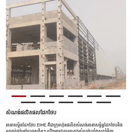
សំណង់ផលិតផលដែកថែប
រចនាសម្ព័នដែកថែប EIHE គឺជាក្រុមហ៊ុនផលិតសំណង់រចនាសម្ព័ន្ធដែកថែបនិង
អ្នកផ្គត់ផ្គង់នៅប្រទេសចិន។ យើងមានឯកទេសក្នុងសំណង់ឃ្លាំងស្តុកទំនិញ