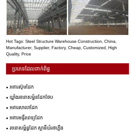
Hot Tags: Steel Structure Warehouse Construction, China,
Manufacturer, Supplier, Factory, Cheap, Customized, High
Quality, Price
ប្រភេទដែលពាក់ព័ន្ធ
អគារស៊ុមដែក
ឃ្លាំងរចនាសម្ព័នដែកថែប
អគារសាលាដែក
អគារមន្ទីរពេទ្យដែក
រចនាសម្ព័ន្ធដែក ស្ថានីយ៍រថភ្លើង