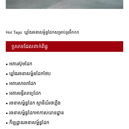
Hot Tags: ឃ្លាំងរចនាសម្ព័ន្ធដែកសម្រាប់ទូរទឹកកក
ប្រភេទដែលពាក់ព័ន្ធ
អគារស៊ុមដែក
ឃ្លាំងរចនាសម្ព័នដែកថែប
អគារសាលាដែក
អគារមន្ទីរពេទ្យដែក
រចនាសម្ព័ន្ធដែក ស្ថានីយ៍រថភ្លើង
រចនាសម្ព័ន្ធដែកអាកាសយានដ្ឋាន
កីឡដ្ឋានរចនាសម្ព័ន្ធដែក