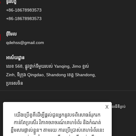
ទូរស័ព្ទ
+86-18678983573
+86-18678983573
អ៊ីមែល
qdehss@gmail.com
អាស័យដ្ឋាន
លេខ 568, ផ្លូវថ្នាក់ទីមួយរបស់ Yanqing, Jimo ខ្ពស់
Zinh, ទីក្រុង Qingdao, Shandong ខេត្ត Shandong,
ប្រទេសចិន
X
រក្សាសិទ្ធិ© 2024 Qingdao Eihe Steel Steel Gropspors គ្រុបគ្រុបខូអិលធីឌីគ្រប់
យើងប្រើខូគីដើម្បីផ្តល់ជូនអ្នកនូវបទពិសោធន៍រុករក
បែបយ៉ាង។
កាន់តែប្រសើរ វិភាគចរាចរណ៍គេហទំព័រ និងកំណត់
Links
|
Sitemap
|
RSS
|
XML
|
គោលការណ៍ឯកជនភាព
|
ខ្លឹមសារផ្ទាល់ខ្លួន។ តាមរយៈការប្រើប្រាស់គេហទំព័រនេះ