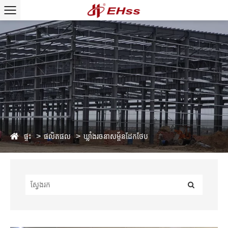
ផ្ទះ
ផលិតផល
ឃ្លាំងរចនាសម្ព័នដែកថែប