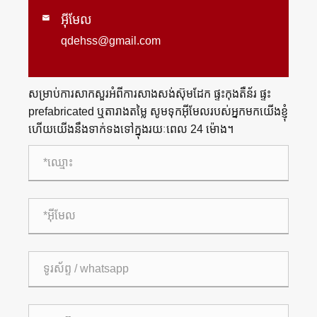
អ៊ីមែល

qdehss@gmail.com
សម្រាប់ការសាកសួរអំពីការសាងសង់ស៊ុមដែក ផ្ទះកុងតឺន័រ ផ្ទះ
prefabricated ឬតារាងតម្លៃ សូមទុកអ៊ីមែលរបស់អ្នកមកយើងខ្ញុំ
ហើយយើងនឹងទាក់ទងទៅក្នុងរយៈពេល 24 ម៉ោង។