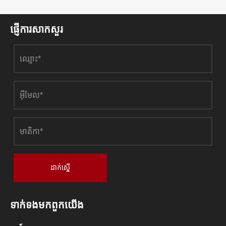
ផ្ញើការសាកសួរ
ដាក់ស្នើ
ទាក់ទង​មក​ពួក​យើង