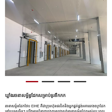
ឃ្លាំងរចនាសម្ព័ន្ធដែកសម្រាប់ទូរទឹកកក
រចនាសម្ព័នដែកថែប EIHE គឺជាក្រុមហ៊ុនផលិតនិងអ្នកផ្គត់ផ្គង់អគាររោងចក្រដែក
នៅប្រទេសចិន។ យើងមានជំនាញក្នុងការសាងសង់រចនាសម្ព័ន្ធដែកអស់រយៈពេល