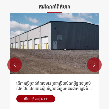
ការណែនាំព័ត៌មាន


ក្រុមហ៊ុនទទួលបានពានរង្វាន់ "មូលដ្ឋានឧស្សាហកម្ម
សំណង់ថ្មីខេត្ត"
មើល​ច្រើន​ទៀត >>