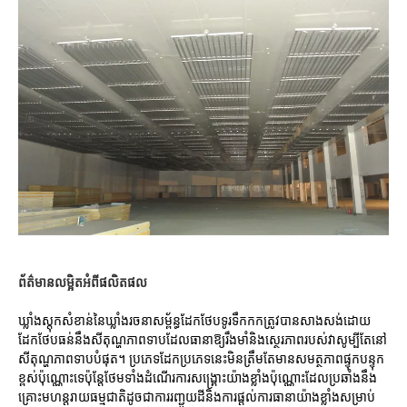
ព័ត៌មានលម្អិតអំពីផលិតផល
ឃ្លាំងស្តុកសំខាន់នៃឃ្លាំងរចនាសម្ព័ន្ធដែកថែបទូរទឹកកកត្រូវបានសាងសង់ដោយ
ដែកថែបធន់នឹងសីតុណ្ហភាពទាបដែលធានាឱ្យរឹងមាំនិងស្ថេរភាពរបស់វាសូម្បីតែនៅ
សីតុណ្ហភាពទាបបំផុត។ ប្រភេទដែកប្រភេទនេះមិនត្រឹមតែមានសមត្ថភាពផ្ទុកបន្ទុក
ខ្ពស់ប៉ុណ្ណោះទេប៉ុន្តែថែមទាំងដំណើរការសង្គ្រោះយ៉ាងខ្លាំងប៉ុណ្ណោះដែលប្រឆាំងនឹង
គ្រោះមហន្តរាយធម្មជាតិដូចជាការរញ្ជួយដីនិងការផ្តល់ការធានាយ៉ាងខ្លាំងសម្រាប់