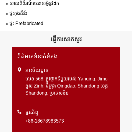
សាលពិព័រណ៍រចនាសម្ព័ន្ធដែក
ផ្ទះកុងតឺន័រ
ផ្ទះ Prefabricated
ផ្ញើការសាកសួរ
ព័ត៌មានទំនាក់ទំនង

អាស័យដ្ឋាន
លេខ 568, ផ្លូវថ្នាក់ទីមួយរបស់ Yanqing, Jimo
ខ្ពស់ Zinh, ទីក្រុង Qingdao, Shandong ខេត្ត
Shandong, ប្រទេសចិន

ទូរស័ព្ទ
+86-18678983573