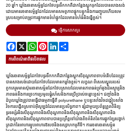
20 ឆ្នាំ។ ឃ្លាំងរចនាសម្ព័ន្ធដែកថែបទូរទឹកកកគឺជាកន្លែងស្តុកទុកដែលបានសាងសង់
ដោយមានរចនាសម្ព័ន្ធដែកដែលមានសមត្ថភាពផ្ទុកបន្ទុកនិងការរញ្ជួយហើយសម
ស្របសម្រាប់តម្រូវការផ្ទុកមានទំហំផ្ទុកដែលមានទំហំធំនិងធ្នើខ្ពស់។
ផ្ញើការសាកសួរ
Facebook
X
WhatsApp
Pinterest
LinkedIn
Share
ការ​ពិពណ៌នា​ពី​ផលិតផល
ឃ្លាំងរចនាសម្ព័ន្ធដែកថែបទូរទឹកកកគឺជាកន្លែងស្តុកសីតុណ្ហភាពទាបទំនើបដែលត្រូវ
បានសាងសង់ដោយដែកថែបដែលមានកម្លាំងខ្ពស់។ លក្ខណៈពិសេសស្នូលរបស់
ពួកគេរួមមានស៊ុមរចនាសម្ព័នដែកថែបស្រាលដែលមានភាពធន់ទ្រាំឆ្មងដ៏អស្ចារ្យនិង
ភាពធន់នឹងការច្រេះការប្រមូលផ្តុំរហ័សនិងការប្រើប្រាស់ចន្លោះខ្ពស់។ ជញ្ជាំងនិង
ដំបូលឃ្លាំងត្រូវបានធ្វើជាធម្មតាធ្វើពី polyurethane ឬបន្ទះសាំងវិចដង្កៀបសាំង
វិចការបង្កើតស្រទាប់អ៊ីសូឡង់ដែលមានប្រសិទ្ធភាព។ ផ្សំជាមួយប្រព័ន្ធត្រួតពិនិត្យ
ទូរទស្ស័រនិងសីតុណ្ហភាពនិងសីតុណ្ហភាពនិងសីតុណ្ហភាពនិងសីតុណ្ហភាពនិង
សីតុណ្ហភាពនិងសីតុណ្ហភាពទាបបានប្រព្រឹត្តទៅយ៉ាងតិចគំនិតនៃការផ្ទុកខ្សែសង្វាក់
ត្រជាក់នៃអាហារម្ហូបអាហារឱសថនិងឧស្សាហកម្មគីមី។ ការរចនារចនាសម្ព័ន
ដែកថែបត្រូវគិតគូរទាំងការផ្សាភ្ជាប់និងសមត្ថភាពផ្ទុកបន្ទុកហើយត្រូវបានបំពាក់