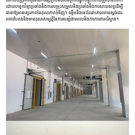
ដោយបច្ចេកវិទ្យាប្រឆាំងនឹងការសម្រុះសម្រួលនិងប្រឆាំងនឹងការសាយសត្វដើម្បី
ធានាឱ្យមានស្ថេរភាពនៃគុណភាពទំនិញ។ ទន្ទឹមនឹងនេះដែរវាគោរពតាមស្តង់ដារ
អគារបៃតងនិងមានគុណសម្បត្តិនៃការសន្សំថាមពលនិងការការពារបរិស្ថាន។