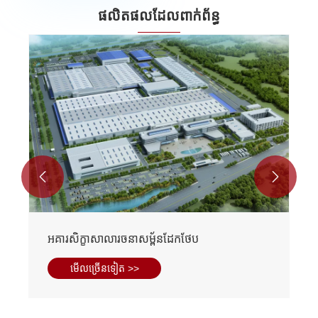
ផលិតផលដែលពាក់ព័ន្ធ


ឃ្លាំងដែកថែបដែលត្រៀមរួចជាស្រេច
មើល​ច្រើន​ទៀត >>