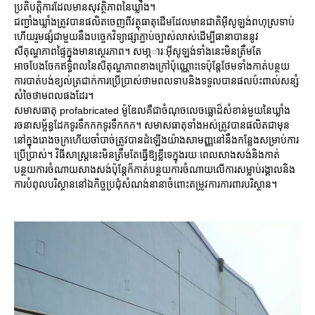
ប្រតិបត្តិការដែលមានសុវត្ថិភាពនៃឃ្លាំង។
ជញ្ជាំងឃ្លាំងត្រូវបានផលិតចេញពីវត្ថុធាតុដើមដែលមានជាតិអ៊ីសូឡង់ពហុស្រទាប់
ហើយរួមផ្សំជាមួយនឹងបច្ចេកវិទ្យាផ្សាភ្ជាប់ច្បាស់លាស់ដើម្បីធានាបាននូវ
សីតុណ្ហភាពផ្ទៃក្នុងមានស្ថេរភាព។ សមា្ភារៈអ៊ីសូឡង់ទាំងនេះមិនត្រឹមតែ
អាចបែងចែកឥទ្ធិពលនៃសីតុណ្ហភាពខាងក្រៅប៉ុណ្ណោះទេប៉ុន្តែថែមទាំងកាត់បន្ថយ
ការបាត់បង់ខ្យល់ត្រជាក់ការប្រើប្រាស់ថាមពលទាបនិងទទួលបានផលប៉ះពាល់សន្សំ
សំចៃថាមពលផងដែរ។
សមាសធាតុ profabricated ម៉ូឌែលគឺជាចំណុចលេចធ្លោដ៏សំខាន់មួយនៃឃ្លាំង
រចនាសម្ព័ន្ធដែកទូរទឹកកកទូរទឹកកក។ សមាសធាតុទាំងអស់ត្រូវបានផលិតជាមុន
នៅក្នុងរោងចក្រហើយចាំបាច់ត្រូវបានដំឡើងយ៉ាងសាមញ្ញនៅនឹងកន្លែងសម្រាប់ការ
ប្រើប្រាស់។ វិធីសាស្រ្តនេះមិនត្រឹមតែធ្វើឱ្យខ្លីទេក្នុងរយៈពេលសាងសង់និងកាត់
បន្ថយការចំណាយសាងសង់ប៉ុន្តែក៏កាត់បន្ថយការចំណាយលើការសម្លាប់រង្គាលនិង
ការបំពុលបរិស្ថាននៅឯកិច្ចប្រជុំសំណង់នានាចំពោះតម្រូវការការពារបរិស្ថាន។