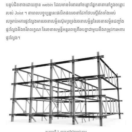
បន្ទប់ជិតខាងដោយគ្មាន webin ដែលមានទំនោរនៅចន្លោះផ្នែកនានានៅក្នុងចន្លោះ
របស់ Joist ។ នាពេលបច្ចុប្បន្ននេះផលិតផលរចនាដែកថែបស្ទើរតែទាំងអស់
សម្រាប់អគារផ្ទះល្វែងមានរចនាសម្ព័នស៊ុមទ្រទ្រង់រចនាសម្ព័ន្ធនៃរចនាសម្ព័នជញ្ជាំង
ផ្ទះល្វែងនិងចរិតលក្ខណៈនៃរចនាសម្ពន្ធ័អន្តរពេទ្យគឺឆបគ្នាជាមួយនឹងតម្រូវការអគារ
ផ្ទះល្វែង។