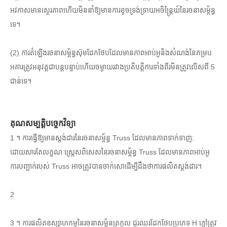
អវកាសមានស្ថេរភាពហើយមិននាំឱ្យមានការខូចទ្រង់ទ្រាយអចិន្រ្តៃយ៍នៃរចនាសម្ព័ន្ធ
ទេ។
(2) ការតំឡើងរចនាសម្ព័ន្ធស៊ុមដែកថែបដែលមានភាពអាប់អួនិងសំណង់នៃគម្រប
អគារត្រូវអនុវត្តជាបន្តបន្ទាប់ហើយចម្ងាយរវាងប្រតិបត្តិការទាំងពីរមិនត្រូវលើសពី 5
ជាន់ទេ។
គុណសម្បត្តិបច្ចេកវិទ្យា
1 ។ ការធ្វើឱ្យមានស្តង់ដារនៃរចនាសម្ព័ន្ធ Truss ដែលមានភាពទាក់ទាញ:
ដោយសារតែលក្ខណៈស្ត្រេសពិសេសនៃរចនាសម្ព័ន្ធ Truss ដែលមានភាពអាប់អួ
ការបញ្ជាក់របស់ Truss អាចត្រូវបានចាក់សោដើម្បីដឹងថាការផលិតស្តង់ដារ។
2
3 ។ ការផលិតឧស្សាហកម្មនៃរចនាសម្ព័នត្រកូល ជួរឈរដែកថែបប្រភេទ H ក្តៅត្រូវ