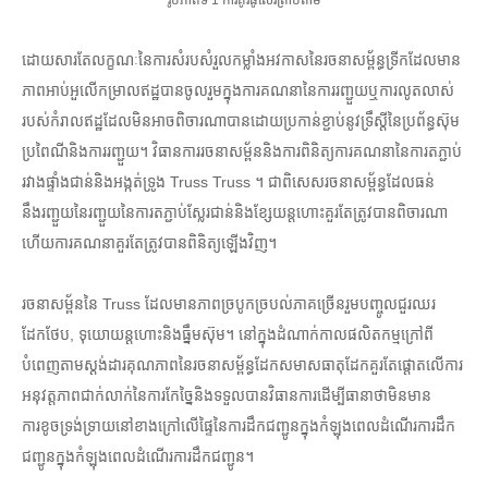
រូបភាពទី 1 ការគូរផូស៊ែរត្រាប់តាម
ដោយសារតែលក្ខណៈនៃការសំរបសំរួលកម្លាំងអវកាសនៃរចនាសម្ព័ន្ធទ្រីកដែលមាន
ភាពអាប់អួលើកម្រាលឥដ្ឋបានចូលរួមក្នុងការគណនានៃការរញ្ជួយឬការលូតលាស់
របស់កំរាលឥដ្ឋដែលមិនអាចពិចារណាបានដោយប្រកាន់ខ្ជាប់នូវទ្រឹស្តីនៃប្រព័ន្ធស៊ុម
ប្រពៃណីនិងការរញ្ជួយ។ វិធានការរចនាសម្ព័ននិងការពិនិត្យការគណនានៃការតភ្ជាប់
រវាងផ្ទាំងជាន់និងអង្កត់ទ្រូង Truss Truss ។ ជាពិសេសរចនាសម្ព័ន្ធដែលធន់
នឹងរញ្ជួយនៃរញ្ជួយនៃការតភ្ជាប់ស្លែរជាន់និងខ្សែយន្តហោះគួរតែត្រូវបានពិចារណា
ហើយការគណនាគួរតែត្រូវបានពិនិត្យឡើងវិញ។
រចនាសម្ព័ននៃ Truss ដែលមានភាពច្របូកច្របល់ភាគច្រើនរួមបញ្ចូលជួរឈរ
ដែកថែប, ទុយោយន្ដហោះនិងធ្នឹមស៊ុម។ នៅក្នុងដំណាក់កាលផលិតកម្មក្រៅពី
បំពេញតាមស្តង់ដារគុណភាពនៃរចនាសម្ព័ន្ធដែកសមាសធាតុដែកគួរតែផ្តោតលើការ
អនុវត្តភាពជាក់លាក់នៃការកែច្នៃនិងទទួលបានវិធានការដើម្បីធានាថាមិនមាន
ការខូចទ្រង់ទ្រាយនៅខាងក្រៅលើផ្ទៃនៃការដឹកជញ្ជូនក្នុងកំឡុងពេលដំណើរការដឹក
ជញ្ជូនក្នុងកំឡុងពេលដំណើរការដឹកជញ្ជូន។