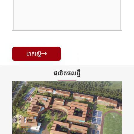
ដាក់ស្នើ

ផលិតផល​ថ្មី