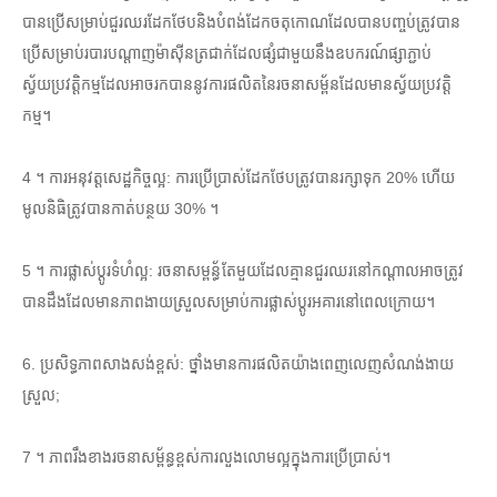
បានប្រើសម្រាប់ជួរឈរដែកថែបនិងបំពង់ដែកចតុកោណដែលបានបញ្ចប់ត្រូវបាន
ប្រើសម្រាប់របារបណ្តាញម៉ាស៊ីនត្រជាក់ដែលផ្សំជាមួយនឹងឧបករណ៍ផ្សាភ្ជាប់
ស្វ័យប្រវត្តិកម្មដែលអាចរកបាននូវការផលិតនៃរចនាសម្ព័នដែលមានស្វ័យប្រវត្តិ
កម្ម។
4 ។ ការអនុវត្តសេដ្ឋកិច្ចល្អ: ការប្រើប្រាស់ដែកថែបត្រូវបានរក្សាទុក 20% ហើយ
មូលនិធិត្រូវបានកាត់បន្ថយ 30% ។
5 ។ ការផ្លាស់ប្តូរទំហំល្អ: រចនាសម្ពន្ធ័តែមួយដែលគ្មានជួរឈរនៅកណ្តាលអាចត្រូវ
បានដឹងដែលមានភាពងាយស្រួលសម្រាប់ការផ្លាស់ប្តូរអគារនៅពេលក្រោយ។
6. ប្រសិទ្ធភាពសាងសង់ខ្ពស់: ថ្នាំងមានការផលិតយ៉ាងពេញលេញសំណង់ងាយ
ស្រួល;
7 ។ ភាពរឹងខាងរចនាសម្ព័ន្ធខ្ពស់ការលួងលោមល្អក្នុងការប្រើប្រាស់។