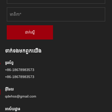
ដាក់ស្នើ
ទាក់ទង​មក​ពួក​យើង
ទូរស័ព្ទ
+86-18678983573
+86-18678983573
អ៊ីមែល
qdehss@gmail.com
អាស័យដ្ឋាន