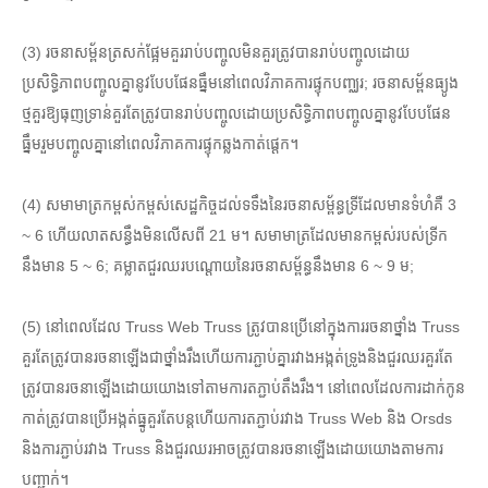
(3) រចនាសម្ព័នត្រសក់ផ្អែមគួររាប់បញ្ចូលមិនគួរត្រូវបានរាប់បញ្ចូលដោយ
ប្រសិទ្ធិភាពបញ្ចូលគ្នានូវបែបផែនធ្នឹមនៅពេលវិភាគការផ្ទុកបញ្ឈរ; រចនាសម្ព័នធ្យូង
ថ្មគួរឱ្យធុញទ្រាន់គួរតែត្រូវបានរាប់បញ្ចូលដោយប្រសិទ្ធិភាពបញ្ចូលគ្នានូវបែបផែន
ធ្នឹមរួមបញ្ចូលគ្នានៅពេលវិភាគការផ្ទុកឆ្លងកាត់ផ្ដេក។
(4) សមាមាត្រកម្ពស់កម្ពស់សេដ្ឋកិច្ចដល់ទទឹងនៃរចនាសម្ព័ន្ធទ្រីដែលមានទំហំគឺ 3
~ 6 ហើយលាតសន្ធឹងមិនលើសពី 21 ម។ សមាមាត្រដែលមានកម្ពស់របស់ទ្រីក
នឹងមាន 5 ~ 6; គម្លាតជួរឈរបណ្តោយនៃរចនាសម្ព័ន្ធនឹងមាន 6 ~ 9 ម;
(5) នៅពេលដែល Truss Web Truss ត្រូវបានប្រើនៅក្នុងការរចនាថ្នាំង Truss
គួរតែត្រូវបានរចនាឡើងជាថ្នាំងរឹងហើយការភ្ជាប់គ្នារវាងអង្កត់ទ្រូងនិងជួរឈរគួរតែ
ត្រូវបានរចនាឡើងដោយយោងទៅតាមការតភ្ជាប់តឹងរឹង។ នៅពេលដែលការដាក់កូន
កាត់ត្រូវបានប្រើអង្កត់ធ្នូគួរតែបន្តហើយការតភ្ជាប់រវាង Truss Web និង Orsds
និងការភ្ជាប់រវាង Truss និងជួរឈរអាចត្រូវបានរចនាឡើងដោយយោងតាមការ
បញ្ជាក់។