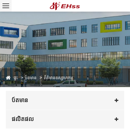
ផ្ទះ
ប៍តមាន
ព័ត៌មានឧស្សាហកម្ម
ប៍តមាន
ផលិតផល