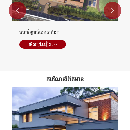


មហាវិទ្យាល័យអគារដែក
មើល​ច្រើន​ទៀត >>
ការណែនាំព័ត៌មាន