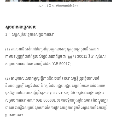
រូបភាពទី 2 ការលើកសំណង់នៃត្រែង
សូចនាករបច្ចេកទេស
1 ។ សន្ទស្សន៍បច្ចេកទេសក្នុងការរចនា
(1) ការរចនានិងសំណង់នៃប្រព័ន្ធបច្ចេកទេសស្ទះត្រកូលត្រកូលនឹងគោរព
តាមបទប្បញ្ញត្តិពាក់ព័ន្ធរបស់ស្តង់ដារជាតិដូចជា "jgj / t 30011 និង" ស្តង់ដារ
សម្រាប់ការរចនានៃរចនាសម្ព័នដែក "GB 50017;
(2) អាយុកាលសេវាកម្មសុវត្ថិភាពនិងរចនានៃរចនាសម្ពន្ធ័ត្រូវឆ្លើយតបទៅ
នឹងបទប្បញ្ញត្តិនៃស្តង់ដារជាតិ "ស្តង់ដារបង្រួបបង្រួមសម្រាប់ការរចនាដែលអាច
ទុកចិត្តបាននៃរចនាសម្ព័ន្ធវិស្វកម្ម" (GB 50153) និង "ស្តង់ដារបង្រួបបង្រួម
សម្រាប់ការរចនាអគារ" (GB 50068); រចនាសម្ព័នធ្យូងថ្មដែលមានរាំងស្ងួតត្រូវ
បានរចនាឡើងសម្រាប់ស្ថានភាពនៃការផ្ទុកសមត្ថភាពផ្ទុកនិងស្ថានភាពនៃការប្រើ
ប្រាស់ធម្មតា។