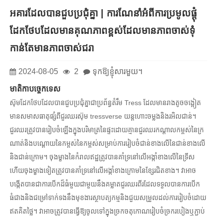
អគារដែលបានជួបប្រជុំគ្នា | ការណែនាំអំពីការប្រមូលផ្តុំ
ដែកថែបដែលមានគុណភាពខ្ពស់ដែលមានភាពចាស់ទុំ
កាន់តែមានភាពចាស់ជរា
2024-08-05
2
ទុកឱ្យខ្ញុំសារមួយ។
មាតិកាបច្ចេកទេស
ស៊ុមដែកថែបដែលបានជួបប្រជុំគ្នាជាប្រព័ន្ធតំរឹម Tress ដែលមានរាងតូចចង្អៀត
មានសមាសធាតុផ្សំពីជួរឈរស៊ុម tressverse យន្តហោះចម្លងនិងរអិលជាន់។
ជួរឈរត្រូវបានរៀបចំឡើងក្នុងបរិមាត្រនៃផ្ទះដោយគ្មានជួរឈរកណ្តាលកម្ពស់នៃក្រ
ណាត់និងបណ្តោយនៃកម្ពស់នៃកម្ពស់សម្រាប់ការរៀបចំជាន់ខាងលើនៃជាន់ខាងលើ
និងជាន់ក្រោម។ ចុងម្ខាងនៃកំរាលឥដ្ឋត្រូវបានគាំទ្រនៅលើអង្កាំខាងលើនៃទ្រីស
ហើយចុងម្ខាងទៀតត្រូវបានគាំទ្រនៅលើអង្កាំខាងក្រោមនៃខ្សែរជិតខាង។ វាអាច
បង្កើតបានជាការបើកដ៏ធំមួយជាមួយនឹងគម្លាតជួរឈរពីរដែលទទួលបានការបើក
ធំជាងនិងជម្រៅទាក់ទងនឹងមុខងារស្ថាបត្យកម្មនិងជួយសម្រួលដល់ការរៀបចំដោយ
ឥតគិតថ្លៃ។ វាអាចត្រូវបានធ្វើឱ្យចូលទៅក្នុងច្រកចតុកោណរៀបចំច្រករបៀងឬភ្ជាប់