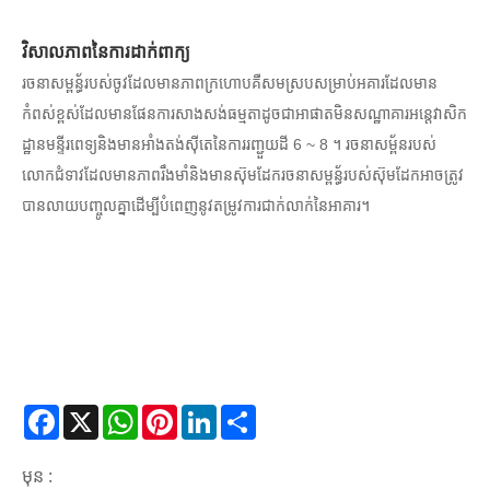
វិសាលភាពនៃការដាក់ពាក្យ
រចនាសម្ពន្ធ័របស់ចូវដែលមានភាពក្រហោបគឺសមស្របសម្រាប់អគារដែលមាន
កំពស់ខ្ពស់ដែលមានផែនការសាងសង់ធម្មតាដូចជាអាផាតមិនសណ្ឋាគារអន្តេវាសិក
ដ្ឋានមន្ទីរពេទ្យនិងមានអាំងតង់ស៊ីតេនៃការរញ្ជួយដី 6 ~ 8 ។ រចនាសម្ព័នរបស់
លោកជំទាវដែលមានភាពរឹងមាំនិងមានស៊ុមដែករចនាសម្ពន្ធ័របស់ស៊ុមដែកអាចត្រូវ
បានលាយបញ្ចូលគ្នាដើម្បីបំពេញនូវតម្រូវការជាក់លាក់នៃអាគារ។
Facebook
X
WhatsApp
Pinterest
LinkedIn
Share
មុន :