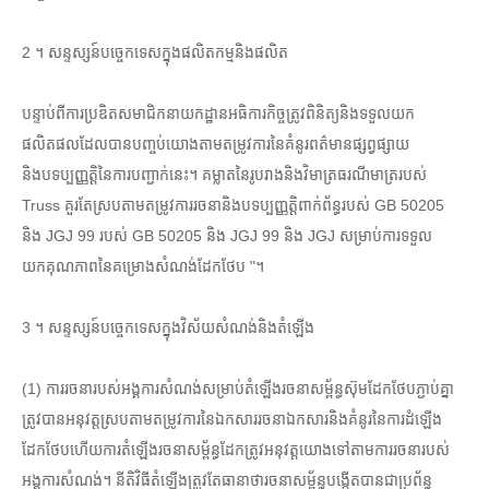
2 ។ សន្ទស្សន៍បច្ចេកទេសក្នុងផលិតកម្មនិងផលិត
បន្ទាប់ពីការប្រឌិតសមាជិកនាយកដ្ឋានអធិការកិច្ចត្រូវពិនិត្យនិងទទួលយក
ផលិតផលដែលបានបញ្ចប់យោងតាមតម្រូវការនៃគំនូរពត៌មានផ្សព្វផ្សាយ
និងបទប្បញ្ញត្តិនៃការបញ្ជាក់នេះ។ គម្លាតនៃរូបរាងនិងវិមាត្រធរណីមាត្ររបស់
Truss គួរតែស្របតាមតម្រូវការរចនានិងបទប្បញ្ញត្តិពាក់ព័ន្ធរបស់ GB 50205
និង JGJ 99 របស់ GB 50205 និង JGJ 99 និង JGJ សម្រាប់ការទទួល
យកគុណភាពនៃគម្រោងសំណង់ដែកថែប "។
3 ។ សន្ទស្សន៍បច្ចេកទេសក្នុងវិស័យសំណង់និងតំឡើង
(1) ការរចនារបស់អង្គការសំណង់សម្រាប់តំឡើងរចនាសម្ព័ន្ធស៊ុមដែកថែបភ្ជាប់គ្នា
ត្រូវបានអនុវត្តស្របតាមតម្រូវការនៃឯកសាររចនាឯកសារនិងគំនូរនៃការដំឡើង
ដែកថែបហើយការតំឡើងរចនាសម្ព័ន្ធដែកត្រូវអនុវត្តយោងទៅតាមការរចនារបស់
អង្គការសំណង់។ នីតិវិធីតំឡើងត្រូវតែធានាថារចនាសម្ព័ន្ធបង្កើតបានជាប្រព័ន្ធ