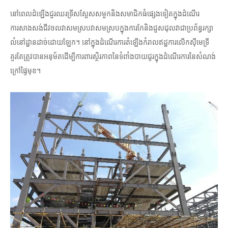
នៅពេលដំឡើងជួរឈរទ្រីសស្ពែសសមួកនិងសមាជិកធំផ្សេងទៀតក្នុងដំណើរ
ការសាងសង់ជីវចលវាសមស្របវាសមស្របក្នុងការកែនិងជួសជុលវាជាប្រព័ន្ធរក្សា
លំនៅដ្ឋានដាច់ដោយឡែក។ នៅក្នុងដំណើរការតំឡើងកំរាលឥដ្ឋការលើកស៊ីមេទ្រី
គួរតែត្រូវបានអនុម័តដើម្បីការពារស្ថិរភាពនៃទំពាំងបាយជូរក្នុងដំណើរការនៃសំណង់
ក្រៅផ្ទៃមុខ។