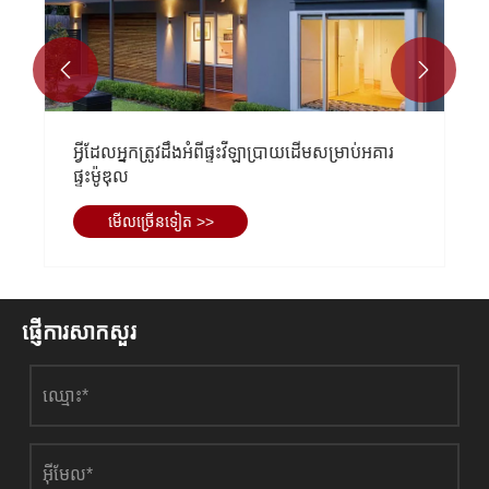


អ្វីដែលអ្នកត្រូវដឹងអំពីផ្ទះវីឡាប្រាយដើមសម្រាប់អគារ
ផ្ទះម៉ូឌុល
មើល​ច្រើន​ទៀត >>
ផ្ញើការសាកសួរ