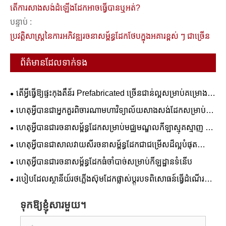
តើ​ការ​សាងសង់​ដំឡើង​ដែក​អាច​ធ្វើ​បាន​ឬ​អត់?
បន្ទាប់ :
ប្រវត្តិសាស្រ្តនៃការអភិវឌ្ឍរចនាសម្ព័ន្ធដែកថែបក្នុងអគារខ្ពស់ ៗ ជាច្រើន
ព័ត៌មានដែលទាក់ទង
តើអ្វីធ្វើឱ្យផ្ទះកុងតឺន័រ Prefabricated ច្រើនជាន់ល្អសម្រាប់គម្រោង
ពាណិជ្ជកម្ម និងលំនៅដ្ឋាន?
ហេតុអ្វីបានជាអ្នកគួរពិចារណាមហាវិទ្យាល័យសាងសង់ដែកសម្រាប់ការ
អប់រំរបស់អ្នក។
ហេតុអ្វីបានជារចនាសម្ព័ន្ធដែកសម្រាប់មជ្ឈមណ្ឌលកីឡាស្មុគស្មាញ ជា
ដំណោះស្រាយដ៏ល្អបំផុតសម្រាប់ការសាងសង់កីឡដ្ឋានទំនើប
ហេតុអ្វីបានជាសាលវាយសីរចនាសម្ព័ន្ធដែកជាជម្រើសដ៏ល្អបំផុត
សម្រាប់ឧបករណ៍កីឡាទំនើប
ហេតុអ្វី​បាន​ជា​រចនាសម្ព័ន្ធ​ដែក​ធំ​ចាំបាច់​សម្រាប់​កីឡដ្ឋាន​ទំនើប
របៀបដែលស្ថានីយ៍រថភ្លើងស៊ុមដែកផ្លាស់ប្តូរបទពិសោធន៍ធ្វើដំណើរ
តាមរថភ្លើងទំនើប
ទុកឱ្យខ្ញុំសារមួយ។