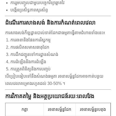
ការរួមបញ្ចូលជាមួយបច្ចេកវិទ្យាឆ្លាតវៃ
បង្កើនប្រសិទ្ធភាពសូរស័ព្ទ
ដំណើរការសាងសង់ និងការកំណត់ពេលវេលា
ការសាងសង់កីឡដ្ឋានបាល់ទាត់ដែកជាធម្មតាធ្វើតាមជំហានទាំងនេះ៖
ការរចនានិងផែនការវិស្វកម្ម
ការផលិតសមាសធាតុដែក
ការដឹកជញ្ជូនទៅការដ្ឋានសំណង់
ការដំឡើងនិងការដំឡើង
ការត្រួតពិនិត្យនិងការបញ្ចប់
បើប្រៀបធៀបទៅនឹងសំណង់ធម្មតា រចនាសម្ព័ន្ធដែកអាចកាត់បន្ថយ
ពេលវេលាគម្រោងរហូតដល់ 30-50% ។
ការវិភាគតម្លៃ និងអត្ថប្រយោជន៍រយៈពេលវែង
កត្តា
រចនាសម្ព័ន្ធដែក
រចនាសម្ព័ន្ធបេតុង