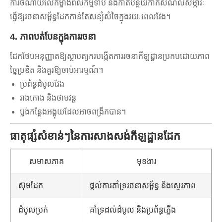
ការចំណាយលើកម្លាំងពលកម្មទាប និងកាត់បន្ថយកាកសំណល់សម្ភារៈ
ធ្វើឱ្យរចនាសម្ព័ន្ធដែកកាន់តែសន្សំសំចៃក្នុងរយៈពេលវែង។
4. ភាពបត់បែនក្នុងការរចនា
ដែកថែបអនុញ្ញាតឱ្យស្ថាបត្យករបង្កើតការរចនាកីឡដ្ឋានប្រកបដោយភាព
ច្នៃប្រឌិត និងគួរឱ្យចាប់អារម្មណ៍។
ប្រព័ន្ធដំបូលវែង
រាងកោង និងថាមវន្ត
ប្លង់កន្លែងអង្គុយដែលអាចពង្រីកបាន។
ធាតុផ្សំសំខាន់ៗនៃការសាងសង់កីឡដ្ឋានដែក
សមាសភាគ
មុខងារ
ស៊ុមដែក
ផ្តល់ការគាំទ្ររចនាសម្ព័ន្ធ និងស្ថេរភាព
ដំបូលប្រក់
គាំទ្រដល់ដំបូល និងប្រព័ន្ធភ្លើង