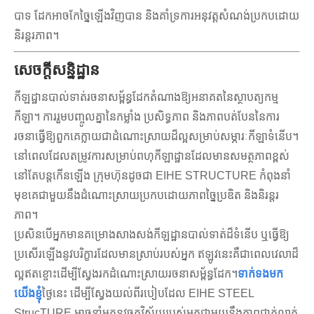
បាទ ដែកអាចកែច្នៃឡើងវិញបាន និងគាំទ្រការអនុវត្តសំណង់ប្រកបដោយ
និរន្តរភាព។
សេចក្តីសន្និដ្ឋាន
កីឡដ្ឋានបាល់ទាត់រចនាសម្ព័ន្ធដែកតំណាងឱ្យអនាគតនៃស្ថាបត្យកម្ម
កីឡា។ ការរួមបញ្ចូលគ្នានៃកម្លាំង ប្រសិទ្ធភាព និងភាពបត់បែននៃការ
រចនាធ្វើឱ្យពួកគេក្លាយជាដំណោះស្រាយដ៏ល្អសម្រាប់សម្ភារៈកីឡាទំនើប។
នៅពេលដែលតម្រូវការសម្រាប់ពហុកីឡាដ្ឋានដែលមានសមត្ថភាពខ្ពស់
នៅតែបន្តកើនឡើង ក្រុមហ៊ុនដូចជា EIHE STRUCTURE កំពុងនាំ
មុខគេជាមួយនឹងដំណោះស្រាយប្រកបដោយភាពច្នៃប្រឌិត និងនិរន្តរ
ភាព។
ប្រសិនបើអ្នកមានគម្រោងសាងសង់កីឡដ្ឋានបាល់ទាត់ដ៏ទំនើប ឬធ្វើឱ្យ
ប្រសើរឡើងនូវបរិក្ខារដែលមានស្រាប់របស់អ្នក ឥឡូវនេះគឺជាពេលវេលាដ៏
ល្អឥតខ្ចោះដើម្បីស្វែងរកដំណោះស្រាយរចនាសម្ព័ន្ធដែក។
ទាក់ទងមក
យើងខ្ញុំ
ថ្ងៃនេះ ដើម្បីស្វែងយល់ពីរបៀបដែល EIHE STEEL
StrucTURE អាចនាំមកនូវចក្ខុវិស័យរបស់អ្នកជាមួយនឹងភាពជាក់លាក់