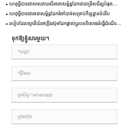
ដំណោះស្រាយដ៏ល្អបំផុតសម្រាប់ការសាងសង់កីឡដ្ឋានទំនើប
ហេតុអ្វីបានជាសាលវាយសីរចនាសម្ព័ន្ធដែកជាជម្រើសដ៏ល្អបំផុត
សម្រាប់ឧបករណ៍កីឡាទំនើប
ហេតុអ្វី​បាន​ជា​រចនាសម្ព័ន្ធ​ដែក​ធំ​ចាំបាច់​សម្រាប់​កីឡដ្ឋាន​ទំនើប
របៀបដែលស្ថានីយ៍រថភ្លើងស៊ុមដែកផ្លាស់ប្តូរបទពិសោធន៍ធ្វើដំណើរ
តាមរថភ្លើងទំនើប
ទុកឱ្យខ្ញុំសារមួយ។