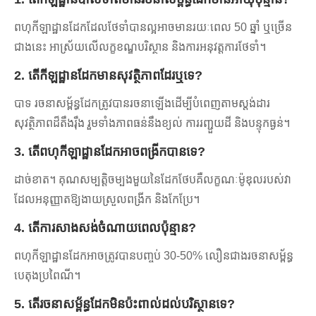
ពហុកីឡាដ្ឋានដែកដែលថែទាំបានល្អអាចមានរយៈពេល 50 ឆ្នាំ ឬច្រើន
ជាងនេះ អាស្រ័យលើលក្ខខណ្ឌបរិស្ថាន និងការអនុវត្តការថែទាំ។
2. តើកីឡដ្ឋានដែកមានសុវត្ថិភាពដែរឬទេ?
បាទ រចនាសម្ព័ន្ធដែកត្រូវបានរចនាឡើងដើម្បីបំពេញតាមស្តង់ដារ
សុវត្ថិភាពដ៏តឹងរ៉ឹង រួមទាំងភាពធន់នឹងខ្យល់ ការរញ្ជួយដី និងបន្ទុកធ្ងន់។
3. តើពហុកីឡាដ្ឋានដែកអាចពង្រីកបានទេ?
ដាច់ខាត។ គុណសម្បត្តិចម្បងមួយនៃដែកថែបគឺលក្ខណៈម៉ូឌុលរបស់វា
ដែលអនុញ្ញាតឱ្យងាយស្រួលពង្រីក និងកែប្រែ។
4. តើការសាងសង់ចំណាយពេលប៉ុន្មាន?
ពហុកីឡាដ្ឋានដែកអាចត្រូវបានបញ្ចប់ 30-50% លឿនជាងរចនាសម្ព័ន្ធ
បេតុងប្រពៃណី។
5. តើរចនាសម្ព័ន្ធដែកមិនប៉ះពាល់ដល់បរិស្ថានទេ?