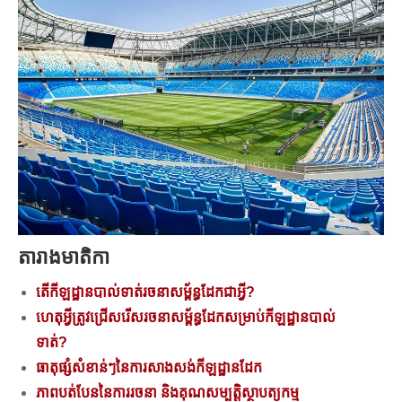
តារាងមាតិកា
តើកីឡដ្ឋានបាល់ទាត់រចនាសម្ព័ន្ធដែកជាអ្វី?
ហេតុអ្វីត្រូវជ្រើសរើសរចនាសម្ព័ន្ធដែកសម្រាប់កីឡដ្ឋានបាល់
ទាត់?
ធាតុផ្សំសំខាន់ៗនៃការសាងសង់កីឡដ្ឋានដែក
ភាពបត់បែននៃការរចនា និងគុណសម្បត្តិស្ថាបត្យកម្ម