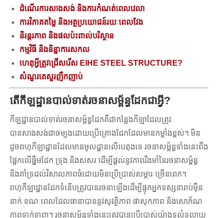
ដំណើរការសាងសង់ និងការកំណត់ពេលវេលា
ការវិភាគតម្លៃ និងអត្ថប្រយោជន៍រយៈពេលវែង
និរន្តរភាព និងផលប៉ះពាល់បរិស្ថាន
កម្មវិធី និងនិន្នាការសកល
ហេតុអ្វីត្រូវជ្រើសរើស EIHE STEEL STRUCTURE?
សំណួរគេសួរញឹកញាប់
តើកីឡដ្ឋានបាល់ទាត់រចនាសម្ព័ន្ធដែកជាអ្វី?
កីឡដ្ឋានបាល់ទាត់រចនាសម្ព័ន្ធដែកគឺជាកន្លែងកីឡាដែលត្រូវ
បានសាងសង់ជាចម្បងដោយប្រើគ្រោងដែកដែលមានកម្លាំងខ្ពស់។ មិន
ដូចពហុកីឡាដ្ឋានដែលមានមូលដ្ឋានលើបេតុងទេ រចនាសម្ព័ន្ធទាំងនេះពឹង
ផ្អែកលើធ្នឹមដែក ទ្រុង និងសសរ ដើម្បីផ្តល់នូវភាពរឹងមាំនៃរចនាសម្ព័ន្ធ
និងគាំទ្រដល់វិសាលភាពធំដោយមិនប្រើប្រាស់សម្ភារៈច្រើនពេក។
ពហុកីឡាដ្ឋានដែកទំនើបត្រូវបានរចនាឡើងដើម្បីផ្ទុកអ្នកទស្សនារាប់ម៉ឺន
នាក់ ខណៈពេលដែលធានាបាននូវសុវត្ថិភាព ផាសុកភាព និងសោភ័ណ
ភាពទាក់ទាញ។ រចនាសម្ព័ន្ធទាំងនេះត្រូវបានប្រើប្រាស់យ៉ាងទូលំទូលាយ