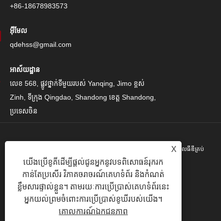
+86-18678983573
អ៊ីមែល
qdehss@gmail.com
អាស័យដ្ឋាន
លេខ 568, ផ្លូវថ្នាក់ទីមួយរបស់ Yanqing, Jimo ខ្ពស់
Zinh, ទីក្រុង Qingdao, Shandong ខេត្ត Shandong,
ប្រទេសចិន
X
រក្សាសិទ្ធិ© 2024 Qingdao Eihe Steel Steel Gropspors គ្រុបគ្រុបខូអិលធីឌីគ្រប់
យើងប្រើខូគីដើម្បីផ្តល់ជូនអ្នកនូវបទពិសោធន៍រុករក
បែបយ៉ាង។
កាន់តែប្រសើរ វិភាគចរាចរណ៍គេហទំព័រ និងកំណត់
Links
|
Sitemap
|
RSS
|
XML
|
គោលការណ៍ឯកជនភាព
|
ខ្លឹមសារផ្ទាល់ខ្លួន។ តាមរយៈការប្រើប្រាស់គេហទំព័រនេះ
អ្នកយល់ព្រមចំពោះការប្រើប្រាស់ខូឃីរបស់យើង។
គោលការណ៍ឯកជនភាព