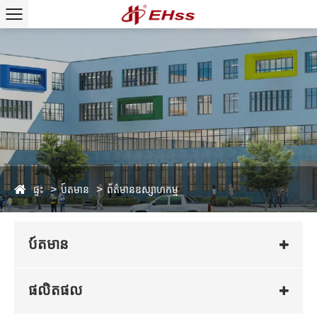
ផ្ទះ
ប៍តមាន
ព័ត៌មានឧស្សាហកម្ម
ប៍តមាន
ផលិតផល