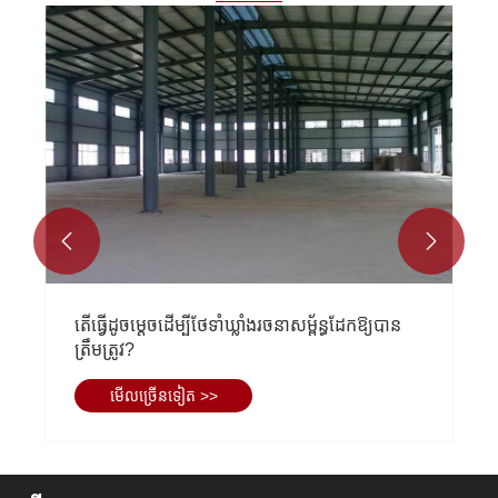


ហេតុអ្វីជ្រើសរើសអាគារស៊ុមដែកសម្រាប់សំណង់
ទំនើប?
មើល​ច្រើន​ទៀត >>