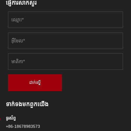
ផ្ញើការសាកសួរ
ដាក់ស្នើ
ទាក់ទង​មក​ពួក​យើង
ទូរស័ព្ទ
+86-18678983573