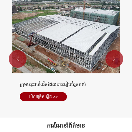


អគារសិក្ខាសាលារចនាសម្ព័នដែកថែប
មើល​ច្រើន​ទៀត >>
ការណែនាំព័ត៌មាន