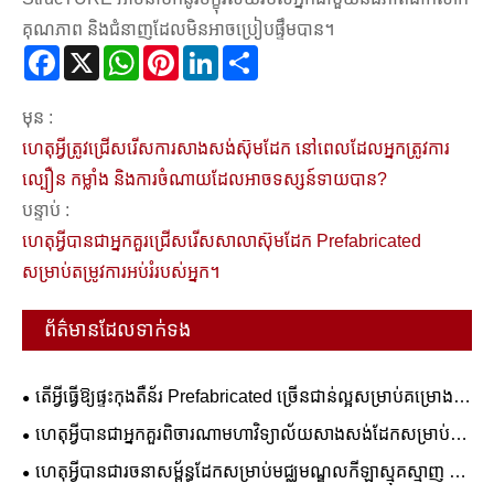
គុណភាព និងជំនាញដែលមិនអាចប្រៀបផ្ទឹមបាន។
Facebook
X
WhatsApp
Pinterest
LinkedIn
Share
មុន :
ហេតុអ្វីត្រូវជ្រើសរើសការសាងសង់ស៊ុមដែក នៅពេលដែលអ្នកត្រូវការ
ល្បឿន កម្លាំង និងការចំណាយដែលអាចទស្សន៍ទាយបាន?
បន្ទាប់ :
ហេតុអ្វីបានជាអ្នកគួរជ្រើសរើសសាលាស៊ុមដែក Prefabricated
សម្រាប់តម្រូវការអប់រំរបស់អ្នក។
ព័ត៌មានដែលទាក់ទង
តើអ្វីធ្វើឱ្យផ្ទះកុងតឺន័រ Prefabricated ច្រើនជាន់ល្អសម្រាប់គម្រោង
ពាណិជ្ជកម្ម និងលំនៅដ្ឋាន?
ហេតុអ្វីបានជាអ្នកគួរពិចារណាមហាវិទ្យាល័យសាងសង់ដែកសម្រាប់ការ
អប់រំរបស់អ្នក។
ហេតុអ្វីបានជារចនាសម្ព័ន្ធដែកសម្រាប់មជ្ឈមណ្ឌលកីឡាស្មុគស្មាញ ជា