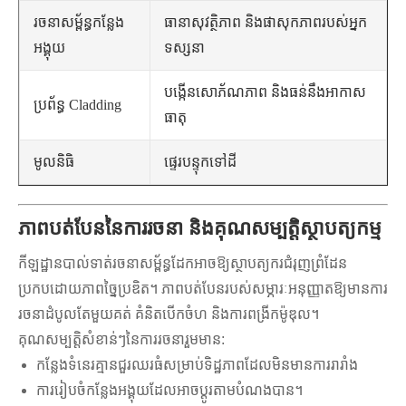
រចនាសម្ព័ន្ធកន្លែង
ធានាសុវត្ថិភាព និងផាសុកភាពរបស់អ្នក
អង្គុយ
ទស្សនា
បង្កើនសោភ័ណភាព និងធន់នឹងអាកាស
ប្រព័ន្ធ Cladding
ធាតុ
មូលនិធិ
ផ្ទេរបន្ទុកទៅដី
ភាពបត់បែននៃការរចនា និងគុណសម្បត្តិស្ថាបត្យកម្ម
កីឡដ្ឋានបាល់ទាត់រចនាសម្ព័ន្ធដែកអាចឱ្យស្ថាបត្យករជំរុញព្រំដែន
ប្រកបដោយភាពច្នៃប្រឌិត។ ភាពបត់បែនរបស់សម្ភារៈអនុញ្ញាតឱ្យមានការ
រចនាដំបូលតែមួយគត់ គំនិតបើកចំហ និងការពង្រីកម៉ូឌុល។
គុណសម្បត្តិសំខាន់ៗនៃការរចនារួមមាន:
កន្លែងទំនេរគ្មានជួរឈរធំសម្រាប់ទិដ្ឋភាពដែលមិនមានការរារាំង
ការរៀបចំកន្លែងអង្គុយដែលអាចប្ដូរតាមបំណងបាន។