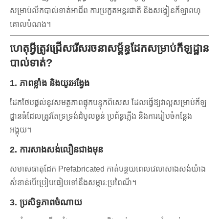
សម្រាប់លីកបាល់ទាត់អាជីព ការប្រកួតអន្តរជាតិ និងសង្វៀនកីឡាពហុ
គោលបំណង។
ហេតុអ្វីត្រូវជ្រើសរើសរចនាសម្ព័ន្ធដែកសម្រាប់កីឡដ្ឋាន
បាល់ទាត់?
1. ភាពខ្លាំង និងយូរអង្វែង
ដែកថែបផ្តល់នូវសមត្ថភាពផ្ទុកបន្ទុកពិសេស ដែលធ្វើឱ្យវាល្អសម្រាប់កីឡ
ដ្ឋានធំដែលត្រូវតែទ្រទ្រង់ដំបូលធ្ងន់ ប្រព័ន្ធភ្លើង និងការរៀបចំកន្លែង
អង្គុយ។
2. ការសាងសង់លឿនជាងមុន
សមាសធាតុដែក Prefabricated កាត់បន្ថយពេលវេលាសាងសង់យ៉ាង
សំខាន់បើប្រៀបធៀបទៅនឹងសម្ភារៈប្រពៃណី។
3. ប្រសិទ្ធភាពចំណាយ