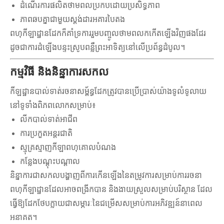
ដំណើរការផលិតថាមពលប្រកបដោយប្រសិទ្ធភាព
ភាពឆបគ្នាជាមួយស្តង់ដារអគារបៃតង
ពហុកីឡាដ្ឋានដែកក៏គាំទ្រការរួមបញ្ចូលថាមពលកកើតឡើងវិញផងដែរ
ដូចជាការដំឡើងបន្ទះស្រូបពន្លឺព្រះអាទិត្យនៅលើប្រព័ន្ធដំបូល។
កម្មវិធី និងនិន្នាការសកល
កីឡដ្ឋានបាល់ទាត់រចនាសម្ព័ន្ធដែកត្រូវបានប្រើប្រាស់យ៉ាងទូលំទូលាយ
នៅទូទាំងពិភពលោកសម្រាប់៖
លីកបាល់ទាត់អាជីព
ការប្រកួតអន្តរជាតិ
ស្មុគ្រស្មាញកីឡាពហុគោលបំណង
កន្លែងបណ្តុះបណ្តាល
និន្នាការជាសកលបង្ហាញពីការកើនឡើងនៃតម្រូវការសម្រាប់ការរចនា
ពហុកីឡាដ្ឋានដែលអាចពង្រីកបាន និងងាយស្រួលសម្រាប់បរិស្ថាន ដែល
ធ្វើឱ្យដែកថែបក្លាយជាសម្ភារៈនៃជម្រើសសម្រាប់ការអភិវឌ្ឍន៍នាពេល
អនាគត។