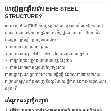
ហេតុអ្វីត្រូវជ្រើសរើស EIHE STEEL
STRUCTURE?
រចនាសម្ព័នដែក EIHE គឺជាអ្នកផ្តល់ដំណោះស្រាយសំណង់ដែកឈាន
មុខគេ ដែលមានឯកទេសក្នុងគម្រោងកីឡដ្ឋានបាល់ទាត់។ ជាមួយនឹង
ជំនាញជាច្រើនឆ្នាំ ក្រុមហ៊ុនផ្តល់ជូន៖
សេវាកម្មរចនាតាមតម្រូវការ
សមាសធាតុ prefabricated ដែលមានគុណភាពខ្ពស់។
ការគ្រប់គ្រងគម្រោងប្រកបដោយប្រសិទ្ធភាព
ការអនុលោមតាមស្តង់ដារវិស្វកម្មសកល
ការប្តេជ្ញាចិត្តរបស់ពួកគេចំពោះការបង្កើតថ្មី និងគុណភាពធានាថារាល់
គម្រោងកីឡដ្ឋានទាំងអស់ត្រូវនឹងស្តង់ដារសុវត្ថិភាព និងការអនុវត្តស្តង់ដារ
អន្តរជាតិ។
សំណួរគេសួរញឹកញាប់
1. តើ​កីឡដ្ឋាន​បាល់ទាត់​មាន​រចនាសម្ព័ន្ធ​ដែក​មាន​អាយុ​ប៉ុន្មាន?