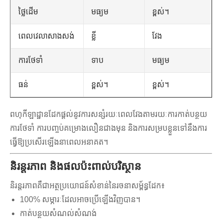
ថ្លៃដើម
មធ្យម
ខ្ពស់។
ពេលវេលាសាងសង់
ខ្លី
វែង
ការថែទាំ
ទាប
មធ្យម
ធន់
ខ្ពស់។
ខ្ពស់។
ពហុកីឡាដ្ឋានដែកផ្តល់នូវការសន្សំរយៈពេលវែងតាមរយៈការកាត់បន្ថយ
ការថែទាំ ការបញ្ចប់គម្រោងលឿនជាងមុន និងការសម្របខ្លួនទៅនឹងការ
ធ្វើឱ្យប្រសើរឡើងនាពេលអនាគត។
និរន្តរភាព និងផលប៉ះពាល់បរិស្ថាន
និរន្តរភាពគឺជាអត្ថប្រយោជន៍សំខាន់នៃរចនាសម្ព័ន្ធដែក៖
100% សម្ភារៈដែលអាចប្រើឡើងវិញបាន។
កាត់បន្ថយសំណល់សំណង់