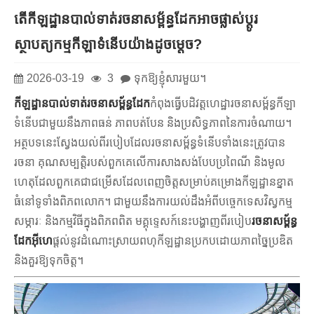
តើកីឡដ្ឋានបាល់ទាត់រចនាសម្ព័ន្ធដែកអាចផ្លាស់ប្តូរ
ស្ថាបត្យកម្មកីឡាទំនើបយ៉ាងដូចម្តេច?
2026-03-19
3
ទុកឱ្យខ្ញុំសារមួយ។
កីឡដ្ឋានបាល់ទាត់រចនាសម្ព័ន្ធដែក
កំពុងធ្វើបដិវត្តហេដ្ឋារចនាសម្ព័ន្ធកីឡា
ទំនើបជាមួយនឹងភាពធន់ ភាពបត់បែន និងប្រសិទ្ធភាពនៃការចំណាយ។
អត្ថបទនេះស្វែងយល់ពីរបៀបដែលរចនាសម្ព័ន្ធទំនើបទាំងនេះត្រូវបាន
រចនា គុណសម្បត្តិរបស់ពួកគេលើការសាងសង់បែបប្រពៃណី និងមូល
ហេតុដែលពួកគេជាជម្រើសដែលពេញចិត្តសម្រាប់គម្រោងកីឡដ្ឋានខ្នាត
ធំនៅទូទាំងពិភពលោក។ ជាមួយនឹងការយល់ដឹងអំពីបច្ចេកទេសវិស្វកម្ម
សម្ភារៈ និងកម្មវិធីក្នុងពិភពពិត មគ្គុទ្ទេសក៍នេះបង្ហាញពីរបៀប
រចនាសម្ព័ន្ធ
ដែកអ៊ីហេ
ផ្តល់នូវដំណោះស្រាយពហុកីឡដ្ឋានប្រកបដោយភាពច្នៃប្រឌិត
និងគួរឱ្យទុកចិត្ត។