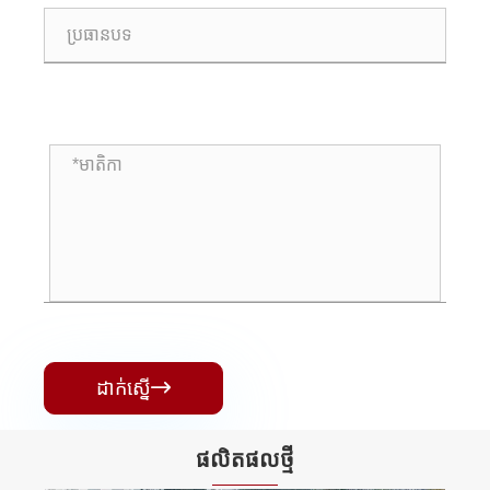
ដាក់ស្នើ

ផលិតផល​ថ្មី