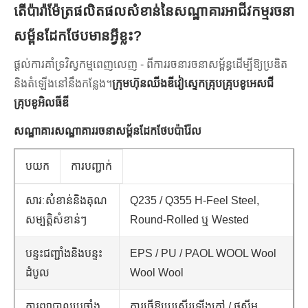
តើប៉ារ៉ាម៉ែត្រផលិតផលសំខាន់នៃសណ្ឋាគារអាជីវកម្មរចនា
សម្ព័នដែកថែបមានអ្វីខ្លះ?
ផ្តល់ការគាំទ្រវិស្វកម្មពេញលេញ - ពីការរចនារចនាសម្ព័ន្ធដើម្បីឱ្យប្រឌិត
និងតំឡើងនៅនឹងកន្លែង។
ក្រុមហ៊ុនឈីងឌីវៀស្ទេកគ្រុបគ្រុបខូអេសជី
គ្រុបខូអិលធីឌី
សណ្ឋាគារសណ្ឋាគាររចនាសម្ព័នដែកថែបប៉ារ៉ែល
បយក
ការបញ្ជាក់
សារៈសំខាន់និងគុណ
Q235 / Q355 H-Feel Steel,
សម្បត្តិសំខាន់ៗ
Round-Rolled ឬ Wested
បន្ទះជញ្ជាំងនិងបន្ទះ
EPS / PU / PAOL WOOL Wool
ដំបូល
Wool Wool
ការព្យាបាលប្រឆាំង
ការធ្វើឱ្យប្រសើរឡើងក្តៅ / ផូស៊ីម