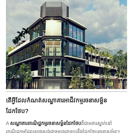
តើអ្វីដែលកំណត់សណ្ឋាគារអាជីវកម្មរចនាសម្ព័ន
ដែកថែប?
A
សណ្ឋាគារពាណិជ្ជកម្មរចនាសម្ព័នដែកថែប
គឺជាអគារស្នាក់នៅ
ពាណិជ្ជកម្មដែលសាងសង់ជាចម្បងជាមួយនឹងដែកថែបរចនាសម្ព័ន្ធ។