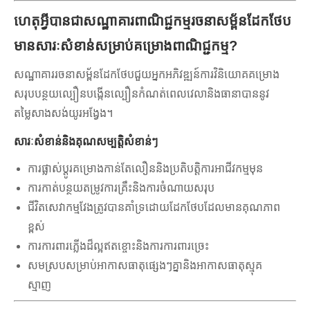
ហេតុអ្វីបានជាសណ្ឋាគារពាណិជ្ជកម្មរចនាសម្ព័នដែកថែប
មានសារៈសំខាន់សម្រាប់គម្រោងពាណិជ្ជកម្ម?
សណ្ឋាគាររចនាសម្ព័នដែកថែបជួយអ្នកអភិវឌ្ឍន៍ការវិនិយោគគម្រោង
សរុបបន្ថយល្បឿនបង្កើនល្បឿនកំណត់ពេលវេលានិងធានាបាននូវ
តម្លៃសាងសង់យូរអង្វែង។
សារៈសំខាន់និងគុណសម្បត្តិសំខាន់ៗ
ការផ្លាស់ប្តូរគម្រោងកាន់តែលឿននិងប្រតិបត្តិការអាជីវកម្មមុន
ការកាត់បន្ថយតម្រូវការគ្រឹះនិងការចំណាយសរុប
ជីវិតសេវាកម្មវែងត្រូវបានគាំទ្រដោយដែកថែបដែលមានគុណភាព
ខ្ពស់
ការការពារភ្លើងដ៏ល្អឥតខ្ចោះនិងការការពារច្រេះ
សមស្របសម្រាប់អាកាសធាតុផ្សេងៗគ្នានិងអាកាសធាតុស្មុគ
ស្មាញ