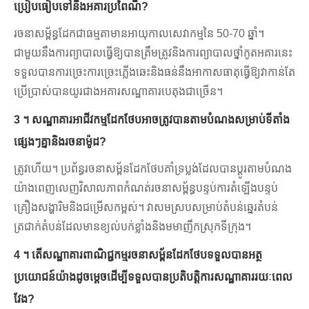
ប្រៀបធៀបទៅនឹងអគារប្រពៃណី?
រចនាសម្ព័ន្ធដែកជាធម្មតាមានអាយុកាលសេវាកម្មនៃ 50-70 ឆ្នាំ។
ជាមួយនឹងការព្យាបាលធ្វើឱ្យបានត្រឹមត្រូវនិងការព្យាបាលថ្នាំកូតអគារនេះ
ទទួលបានការច្រេះការច្រេះភ្លើងឆេះនិងធន់នឹងអាកាសធាតុធ្វើឱ្យវាកាន់តែ
ប្រើប្រាស់បានយូរជាងអគារសណ្ឋាគារបេតុងជាច្រើន។
3 ។ សណ្ឋាគារអាជីវកម្មដែកថែបអាចត្រូវបានតាមបំណងសម្រាប់ទីតាំង
ផ្សេងៗគ្នានិងរចនាម៉ូដ?
ត្រូវហើយ។ ប្រព័ន្ធរចនាសម្ព័នដែកថែបគាំទ្រប្លង់ដែលបានប្ដូរតាមបំណង
យ៉ាងពេញលេញវិសាលភាពកំណត់រចនាសម្ព័ន្ធបន្ទប់ការតំឡើងបន្ទប់
គ្រឿងសង្ហារិមនិងជម្រើសកម្ពស់។ វាសមស្របសម្រាប់តំបន់ឆ្នេរតំបន់
ត្រជាក់តំបន់ដែលមានខ្យល់បក់ខ្លាំងនិងមមាញឹកស្រុកទីក្រុង។
4 ។ តើសណ្ឋាគារពាណិជ្ជកម្មរចនាសម្ព័នដែកថែបទទួលបានអត្ថ
ប្រយោជន៍យ៉ាងដូចម្តេចដើម្បីទទួលបានប្រតិបត្តិការសណ្ឋាគាររយៈពេល
វែង?