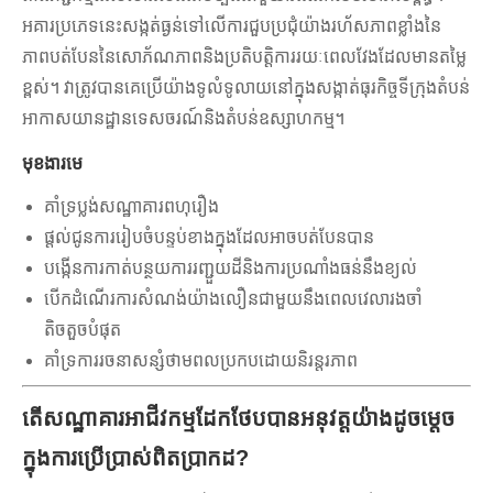
អគារប្រភេទនេះសង្កត់ធ្ងន់ទៅលើការជួបប្រជុំយ៉ាងរហ័សភាពខ្លាំងនៃ
ភាពបត់បែននៃសោភ័ណភាពនិងប្រតិបត្តិការរយៈពេលវែងដែលមានតម្លៃ
ខ្ពស់។ វាត្រូវបានគេប្រើយ៉ាងទូលំទូលាយនៅក្នុងសង្កាត់ធុរកិច្ចទីក្រុងតំបន់
អាកាសយានដ្ឋានទេសចរណ៍និងតំបន់ឧស្សាហកម្ម។
មុខងារមេ
គាំទ្រប្លង់សណ្ឋាគារពហុរឿង
ផ្តល់ជូនការរៀបចំបន្ទប់ខាងក្នុងដែលអាចបត់បែនបាន
បង្កើនការកាត់បន្ថយការរញ្ជួយដីនិងការប្រណាំងធន់នឹងខ្យល់
បើកដំណើរការសំណង់យ៉ាងលឿនជាមួយនឹងពេលវេលារងចាំ
តិចតួចបំផុត
គាំទ្រការរចនាសន្សំថាមពលប្រកបដោយនិរន្តរភាព
តើសណ្ឋាគារអាជីវកម្មដែកថែបបានអនុវត្តយ៉ាងដូចម្តេច
ក្នុងការប្រើប្រាស់ពិតប្រាកដ?