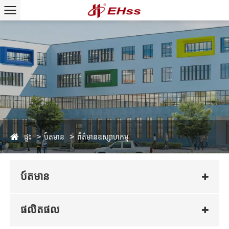
ផ្ទះ
ប៍តមាន
ព័ត៌មានឧស្សាហកម្ម
ប៍តមាន
ផលិតផល