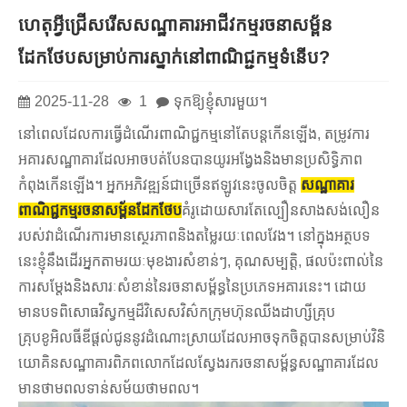
ហេតុអ្វីជ្រើសរើសសណ្ឋាគារអាជីវកម្មរចនាសម្ព័ន
ដែកថែបសម្រាប់ការស្នាក់នៅពាណិជ្ជកម្មទំនើប?
2025-11-28
1
ទុកឱ្យខ្ញុំសារមួយ។
នៅពេលដែលការធ្វើដំណើរពាណិជ្ជកម្មនៅតែបន្តកើនឡើង, តម្រូវការ
អគារសណ្ឋាគារដែលអាចបត់បែនបានយូរអង្វែងនិងមានប្រសិទ្ធិភាព
កំពុងកើនឡើង។ អ្នកអភិវឌ្ឍន៍ជាច្រើនឥឡូវនេះចូលចិត្ត
សណ្ឋាគារ
ពាណិជ្ជកម្មរចនាសម្ព័នដែកថែប
គំរូដោយសារតែល្បឿនសាងសង់លឿន
របស់វាដំណើរការមានស្ថេរភាពនិងតម្លៃរយៈពេលវែង។ នៅក្នុងអត្ថបទ
នេះខ្ញុំនឹងដើរអ្នកតាមរយៈមុខងារសំខាន់ៗ, គុណសម្បត្តិ, ផលប៉ះពាល់នៃ
ការសម្តែងនិងសារៈសំខាន់នៃរចនាសម្ព័ន្ធនៃប្រភេទអគារនេះ។ ដោយ
មានបទពិសោធវិស្វកម្មដ៏វិសេសវិស៌កក្រុមហ៊ុនឈីងដាហ្សីគ្រុប
គ្រុបខូអិលធីឌីផ្តល់ជូននូវដំណោះស្រាយដែលអាចទុកចិត្តបានសម្រាប់វិនិ
យោគិនសណ្ឋាគារពិភពលោកដែលស្វែងរករចនាសម្ព័ន្ធសណ្ឋាគារដែល
មានថាមពលទាន់សម័យថាមពល។