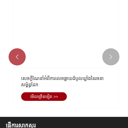


សេចក្តីណែនាំអំពីការលេចធ្លាយដំបូលឃ្លាំងនៃរចនា
សម្ព័ន្ធដែក
មើល​ច្រើន​ទៀត >>
ផ្ញើការសាកសួរ