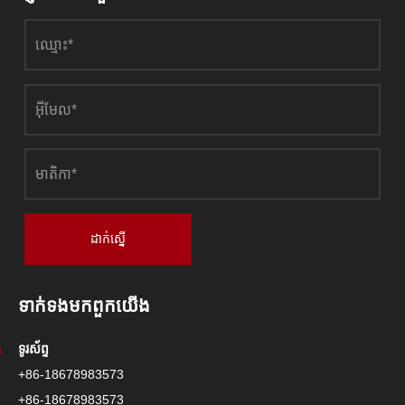
ដាក់ស្នើ
ទាក់ទង​មក​ពួក​យើង
ទូរស័ព្ទ
+86-18678983573
+86-18678983573