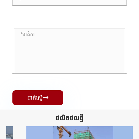
ដាក់ស្នើ

ផលិតផល​ថ្មី