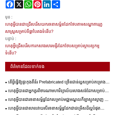
Facebook
X
WhatsApp
Pinterest
LinkedIn
Share
មុន :
ហេតុអ្វីបានជាជ្រើសរើសយករចនាសម្ព័នដែកថែបតាមសណ្ឋាគាររុក្ខ
សាស្ត្រសម្រាប់ទីធ្លាបៃតងទំនើប?
បន្ទាប់ :
ហេតុអ្វីជ្រើសរើសការកសាងសារមន្ទីរដែកថែបសម្រាប់ស្ថាបត្យកម្ម
ទំនើប?
ព័ត៌មានដែលទាក់ទង
តើអ្វីធ្វើឱ្យផ្ទះកុងតឺន័រ Prefabricated ច្រើនជាន់ល្អសម្រាប់គម្រោង
ពាណិជ្ជកម្ម និងលំនៅដ្ឋាន?
ហេតុអ្វីបានជាអ្នកគួរពិចារណាមហាវិទ្យាល័យសាងសង់ដែកសម្រាប់ការ
អប់រំរបស់អ្នក។
ហេតុអ្វីបានជារចនាសម្ព័ន្ធដែកសម្រាប់មជ្ឈមណ្ឌលកីឡាស្មុគស្មាញ ជា
ដំណោះស្រាយដ៏ល្អបំផុតសម្រាប់ការសាងសង់កីឡដ្ឋានទំនើប
ហេតុអ្វីបានជាសាលវាយសីរចនាសម្ព័ន្ធដែកជាជម្រើសដ៏ល្អបំផុត
សម្រាប់ឧបករណ៍កីឡាទំនើប