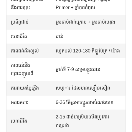
នឹងការច្រេះ
Primer + ថ្នាំកូតកំពូល
ប្រព័ន្ធជាន់
ស្រទាប់ជាន់ក្រោម + ស្រទាប់បេតុង
រចនាជីវិត
ជាន់
ភាពធន់នឹងខ្យល់
រហូតដល់ 120-180 គីឡូម៉ែត្រ / ម៉ោង
ភាពធន់នឹង
ថ្នាក់ទី 7-9 សម្របខ្លួនបាន
គ្រោះរញ្ជួយដី
ការវាយតម្លៃភ្លើង
សមា្ភារៈដែលមានល្បឿនលឿន
អគារអគារ
6-36 ម៉ែត្រអាចប្ដូរតាមបំណងបាន
2-15 ជាន់អាស្រ័យលើតម្រូវការ
រចនាជីវិត
គម្រោង