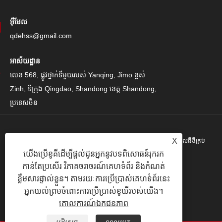
អ៊ីមែល
qdehss@gmail.com
អាស័យដ្ឋាន
លេខ 568, ផ្លូវថ្នាក់ទីមួយរបស់ Yanqing, Jimo ខ្ពស់
Zinh, ទីក្រុង Qingdao, Shandong ខេត្ត Shandong,
ប្រទេសចិន
X
រក្សាសិទ្ធិ© 2024 Qingdao Eihe Steel Steel Gropspors គ្រុបគ្រុបខូអិលធីឌីគ្រប់
យើងប្រើខូគីដើម្បីផ្តល់ជូនអ្នកនូវបទពិសោធន៍រុករក
បែបយ៉ាង។
កាន់តែប្រសើរ វិភាគចរាចរណ៍គេហទំព័រ និងកំណត់
Links
|
Sitemap
|
RSS
|
XML
|
គោលការណ៍ឯកជនភាព
|
ខ្លឹមសារផ្ទាល់ខ្លួន។ តាមរយៈការប្រើប្រាស់គេហទំព័រនេះ
អ្នកយល់ព្រមចំពោះការប្រើប្រាស់ខូឃីរបស់យើង។
គោលការណ៍ឯកជនភាព