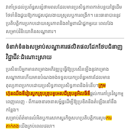
វាគាំទ្រដល់ប្រព័ន្ធសន្សំថាមពលដែលមានប្រសិទ្ធភាពកាត់បន្ថយថ្លៃដើម
ថែទាំនិងជួយឱ្យការជួសជុលងាយស្រួលឬការពង្រីក។ នេះធានាបាននូវ
ប្រតិបត្តិការប្រកបដោយស្ថេរភាពនិងតម្លៃពាណិជ្ជកម្មរយៈពេលវែង
សម្រាប់វិនិយោគិនសណ្ឋាគារ។
ទំនាក់ទំនងសម្រាប់សណ្ឋាគារផលិតផលដែកថែបជំនាញ
វិជ្ជាជីវៈដំណោះស្រាយ
ប្រសិនបើអ្នកមានគម្រោងអភិវឌ្ឍឬធ្វើឱ្យប្រសើរឡើងនូវគម្រោង
សណ្ឋាគារហើយមានបំណងចង់ទទួលយកប្រព័ន្ធអគារដែលមាន
តុល្យភាពប្រកបដោយប្រសិទ្ធភាពប្រសិទ្ធភាពនិងទំនើប។
ក្រុម
ហ៊ុនឈីងឌីវៀស្ទេកគ្រុបគ្រុបខូអេសជីគ្រុបខូអិលធីឌី
ផ្តល់ការគាំទ្រវិស្វកម្ម
ពេញលេញ - ពីការរចនារចនាសម្ព័ន្ធដើម្បីឱ្យប្រឌិតនិងតំឡើងនៅនឹង
កន្លែង។
សម្រាប់ព័ត៌មានលំអិតឬការសាកសួរកិច្ចសហប្រតិបត្តិការសូម
ការ
តាក់តង
យើងគ្រប់ពេលវេលា។