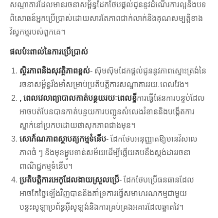
សណ្ឋាគារដែលមានរចនាសម្ព័ន្ធដែកថែបផ្តល់ជូននូវដំណើរការល្អនិងបទ
ពិសោធន៍អ្នកប្រើប្រាស់ដោយសារតែភាពជាក់លាក់និងគុណសម្បត្តិខាង
វិស្វកម្មរបស់ពួកគេ។
ផលប៉ះពាល់នៃការប្រើប្រាស់
ស្ថិរភាពនិងសុវត្ថិភាពខ្ពស់
- ស៊ុមស៊ុមដែកផ្តល់ជូននូវភាពស្មោះត្រង់នៃ
រចនាសម្ព័ន្ធរឹងមាំសម្រាប់ប្រតិបត្តិការសណ្ឋាគាររយៈពេលវែង។
, ពេលវេលាព្យាបាលកាត់បន្ថយរយៈពេលខ្លី
ការធ្វើផែនការបន្ទប់ដែល
អាចបត់បែនបានកាត់បន្ថយការបញ្ជូនសំលេងរំខាននិងបង្កើតការ
ស្នាក់នៅប្រកបដោយផាសុកភាពជាងមុន។
សោភ័ណភាពស្ថាបត្យកម្មទំនើប
- ដែកថែបអនុញ្ញាតឱ្យមានវិសាល
ភាពធំ ៗ និងមុខម្ហូបទាន់សម័យដើម្បីឆ្លើយតបនឹងស្តង់ដាររចនា
ពាណិជ្ជកម្មទំនើប។
ប្រតិបត្តិការអេកូដែលងាយស្រួលប្រើ
- ដែកថែបប្រើធនធានដែល
អាចកែច្នៃឡើងវិញបាននិងគាំទ្រការធ្វើសមាហរណកម្មជាមួយ
បន្ទះសូឡាប្រព័ន្ធអ៊ីសូឡង់និងការគ្រប់គ្រងអគារដែលឆ្លាតវៃ។