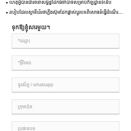
ហេតុអ្វី​បាន​ជា​រចនាសម្ព័ន្ធ​ដែក​ធំ​ចាំបាច់​សម្រាប់​កីឡដ្ឋាន​ទំនើប
របៀបដែលស្ថានីយ៍រថភ្លើងស៊ុមដែកផ្លាស់ប្តូរបទពិសោធន៍ធ្វើដំណើរ
តាមរថភ្លើងទំនើប
ទុកឱ្យខ្ញុំសារមួយ។