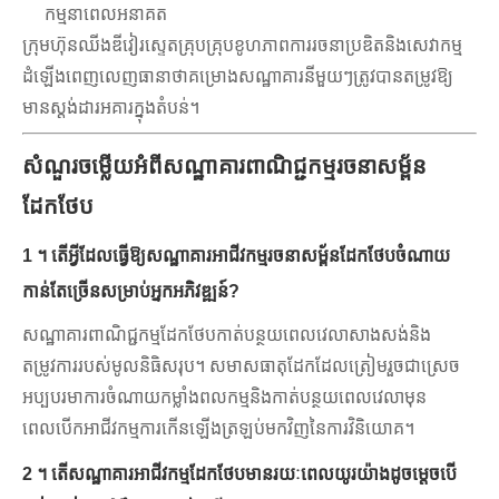
កម្មនាពេលអនាគត
ក្រុមហ៊ុនឈីងឌីវៀរស្ទេតគ្រុបគ្រុបខូហភាពការរចនាប្រឌិតនិងសេវាកម្ម
ដំឡើងពេញលេញធានាថាគម្រោងសណ្ឋាគារនីមួយៗត្រូវបានតម្រូវឱ្យ
មានស្តង់ដារអគារក្នុងតំបន់។
សំណួរចម្លើយអំពីសណ្ឋាគារពាណិជ្ជកម្មរចនាសម្ព័ន
ដែកថែប
1 ។ តើអ្វីដែលធ្វើឱ្យសណ្ឋាគារអាជីវកម្មរចនាសម្ព័នដែកថែបចំណាយ
កាន់តែច្រើនសម្រាប់អ្នកអភិវឌ្ឍន៍?
សណ្ឋាគារពាណិជ្ជកម្មដែកថែបកាត់បន្ថយពេលវេលាសាងសង់និង
តម្រូវការរបស់មូលនិធិសរុប។ សមាសធាតុដែកដែលត្រៀមរួចជាស្រេច
អប្បបរមាការចំណាយកម្លាំងពលកម្មនិងកាត់បន្ថយពេលវេលាមុន
ពេលបើកអាជីវកម្មការកើនឡើងត្រឡប់មកវិញនៃការវិនិយោគ។
2 ។ តើសណ្ឋាគារអាជីវកម្មដែកថែបមានរយៈពេលយូរយ៉ាងដូចម្តេចបើ