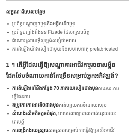
លក្ខណៈពិសេសបន្ថែម
ប្រព័ន្ធបណ្តាញចម្រុះនិងអគ្គិសនីចម្រុះ
ប្រព័ន្ធជញ្ជាំងវាំងនន Fizade ដែលស្រេចចិត្ត
ដំណោះស្រាយអ៊ីសូឡង់សន្សំថាមពល
ការដំឡើងយ៉ាងលឿនជាមួយនឹងសមាសធាតុ prefabricated
1 ។ តើអ្វីដែលធ្វើឱ្យសណ្ឋាគារអាជីវកម្មរចនាសម្ព័ន
ដែកថែបចំណាយកាន់តែច្រើនសម្រាប់អ្នកអភិវឌ្ឍន៍?
ការតំឡើងនៅនឹងកន្លែង 70 ភាគរយលឿនជាងមុន
តាមរយៈការ
ធ្វើផែនការ
តម្រូវការការងារតិចជាងមុន
កាត់បន្ថយការចំណាយសរុប
សំណង់សើមតិចតួចបំផុត
, ពេលវេលាព្យាបាលកាត់បន្ថយរយៈ
ពេលខ្លី
ការពង្រីកងាយស្រួល
សមស្របសម្រាប់ការធ្វើឱ្យប្រសើរអាជីវ