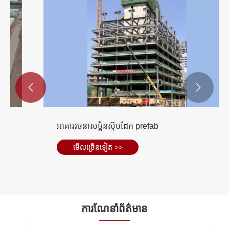


អាគាររចនាសម្ព័នស៊ុមដែក prefab
មើល​ច្រើន​ទៀត >>
ការណែនាំព័ត៌មាន