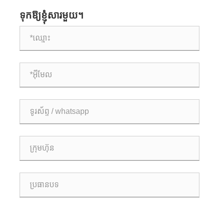
តាមរថភ្លើងទំនើប
ទុកឱ្យខ្ញុំសារមួយ។