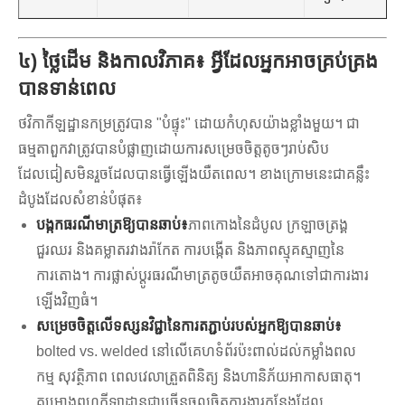
៤) ថ្លៃដើម និងកាលវិភាគ៖ អ្វីដែលអ្នកអាចគ្រប់គ្រង
បានទាន់ពេល
ថវិកាកីឡដ្ឋានកម្រត្រូវបាន "បំផ្ទុះ" ដោយកំហុសយ៉ាងខ្លាំងមួយ។ ជា
ធម្មតាពួកវាត្រូវបានបំផ្លាញដោយការសម្រេចចិត្តតូចៗរាប់សិប
ដែលជៀសមិនរួចដែលបានធ្វើឡើងយឺតពេល។ ខាងក្រោម​នេះ​ជា​គន្លឹះ​
ដំបូង​ដែល​សំខាន់​បំផុត៖
បង្កកធរណីមាត្រឱ្យបានឆាប់៖
ភាពកោងនៃដំបូល ក្រឡាចត្រង្គ
ជួរឈរ និងគម្លាតរវាងរ៉ាកែត ការបង្កើត និងភាពស្មុគស្មាញនៃ
ការតោង។ ការផ្លាស់ប្តូរធរណីមាត្រតូចយឺតអាចគុណទៅជាការងារ
ឡើងវិញធំ។
សម្រេចចិត្តលើទស្សនវិជ្ជានៃការតភ្ជាប់របស់អ្នកឱ្យបានឆាប់៖
bolted vs. welded នៅលើគេហទំព័រប៉ះពាល់ដល់កម្លាំងពល
កម្ម សុវត្ថិភាព ពេលវេលាត្រួតពិនិត្យ និងហានិភ័យអាកាសធាតុ។
គម្រោងពហុកីឡាដ្ឋានជាច្រើនចូលចិត្តការងារកន្លែងដែល