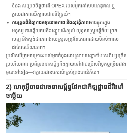
ទំនង សម្រេចចិត្តថាតើ OPEX របស់អ្នកនៅសមហេតុផល ឬ
ក្លាយជាការឈឺក្បាលជាអចិន្ត្រៃយ៍។
ការត្រួតពិនិត្យការអនុលោមភាព និងសុវត្ថិភាព៖
ការផ្ទុកហ្វូង
មនុស្ស ការឆ្លើយតបនឹងរញ្ជួយដី/ខ្យល់ យុទ្ធសាស្រ្តអគ្គីភ័យ ច្រក
ចេញ និងស្តង់ដារភាពងាយស្រួលត្រូវតែគោរពដោយមិនប៉ះពាល់
ដល់សោភ័ណភាព។
ប្រសិនបើក្រុមគម្រោងរបស់អ្នកកំពុងដោះស្រាយបញ្ហាទាំងនេះពីរ ឬច្រើន
រួចហើយនោះ ប្រព័ន្ធរចនាសម្ព័ន្ធនឹងក្លាយទៅជាជម្រើសវិស្វកម្មច្រើនជាង
មួយទៅទៀត—វាក្លាយជាឧបករណ៍គ្រប់គ្រងហានិភ័យ។
2) ហេតុអ្វីបានជារចនាសម្ព័ន្ធដែកជាកីឡដ្ឋានដ៏រឹងមាំ
ចម្លើយ