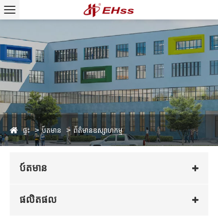
ផ្ទះ
ប៍តមាន
ព័ត៌មានឧស្សាហកម្ម
ប៍តមាន
ផលិតផល