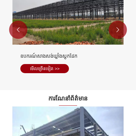


អគារឃ្លាំងដែកដែលរាក់ទាក់អេកូ
មើល​ច្រើន​ទៀត >>
ការណែនាំព័ត៌មាន