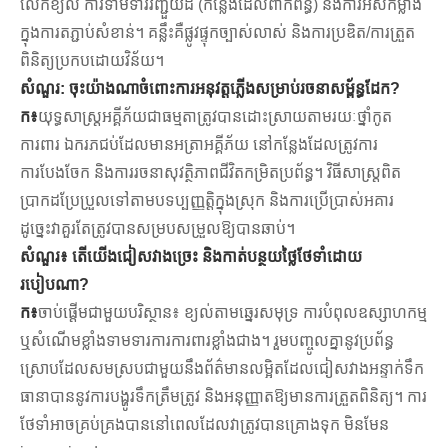
លើក​ខ្យល់ ការ​ទាមទារ​រញ្ជួយ​ដី (កន្លែង​ដែល​ពាក់ព័ន្ធ) និង​ការ​អស់កម្លាំង​
ក្នុង​ការ​តភ្ជាប់​សំខាន់។ គន្លឹះគឺផ្លូវផ្ទុកច្បាស់លាស់ និងការប្រឌិត/ការត្រួត
ពិនិត្យប្រកបដោយវិន័យ។
សំណួរ: ចុះយ៉ាងណាចំពោះការអនុវត្តភ្លើងសម្រាប់រចនាសម្ព័ន្ធដែក?
ក៖
យុទ្ធសាស្ត្រអគ្គីភ័យជាធម្មតាត្រូវបានដោះស្រាយតាមរយៈថ្នាំកូត
ការពារ ឯករភជប់ដែលមានអត្រាអគ្គីភ័យ នៅកន្លែងដែលត្រូវការ
ការបែងចែក និងការរចនាសុវត្ថិភាពជីវិតកម្រិតប្រព័ន្ធ។ វិធីសាស្រ្តពិត
ប្រាកដប្រែប្រួលទៅតាមបទប្បញ្ញត្តិក្នុងស្រុក និងការប្រើប្រាស់អគារ
ដូច្នេះវាគួរតែត្រូវបានសម្របសម្រួលឱ្យបានឆាប់។
សំណួរ៖ តើយើងជៀសវាងច្រេះ និងកាត់បន្ថយថ្លៃថែទាំដោយ
របៀបណា?
ក៖
ចាប់ផ្តើមជាមួយបរិស្ថាន៖ ខ្យល់តាមឆ្នេរសមុទ្រ ការបំពុលឧស្សាហកម្ម
ឬសំណើមខ្លាំងទាមទារការការពារខ្លាំងជាង។ រួមបញ្ចូលគ្នានូវប្រព័ន្ធ
ស្រោបដែលសមស្របជាមួយនឹងព័ត៌មានលម្អិតដែលជៀសវាងអន្ទាក់ទឹក
ធានាបាននូវការបង្ហូរទឹកត្រឹមត្រូវ និងអនុញ្ញាតឱ្យមានការត្រួតពិនិត្យ។ ការ
ថែទាំអាចគ្រប់គ្រងបាននៅពេលដែលវាត្រូវបានគ្រោងទុក មិនមែន