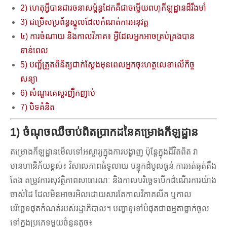
2) ហេតុអ្វីបានជារចនាសម្ព័ន្ធដែកគឺជាចម្លើយពហុកីឡដ្ឋានដ៏រឹងមាំ
3) ជម្រើសប្រព័ន្ធស្នូលដែលកំណត់ការអនុវត្ត
៤) ការចំណាយ និងកាលវិភាគ៖ អ្វីដែលអ្នកអាចគ្រប់គ្រងបាន
ទាន់ពេល
5) បញ្ជីត្រួតពិនិត្យជាក់ស្តែងមុនពេលអ្នកចុះហត្ថលេខាលើកិច្ច
សន្យា
6) សំណួរគេសួរញឹកញាប់
7) បិទគំនិត
1) ចំណុចឈឺចាប់ពិតប្រាកដនៃគម្រោងកីឡដ្ឋាន
គម្រោងកីឡដ្ឋានមើលទៅអស្ចារ្យក្នុងការបង្ហាញ ប៉ុន្តែក្នុងជីវិតពិត វា
មានហានិភ័យខ្ពស់៖ វិសាលភាពធំទូលាយ បន្ទុកដំបូលធ្ងន់ ការអត់ធ្មត់តឹង
តែង តម្រូវការសុវត្ថិភាពសាធារណៈ និងកាលបរិច្ឆេទបើកដំណើរការយ៉ាង
ចាស់ដៃ ដែលមិនអាចរអិលដោយសារតែកាលវិភាគលីគ ឬកាល
បរិច្ឆេទផុតកំណត់របស់រដ្ឋាភិបាល។ បញ្ហាទូទៅបំផុតជាធម្មតាធ្លាក់ចូល
ទៅក្នុងប្រភេទមួយចំនួនតូច៖