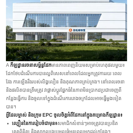
A
កីឡដ្ឋានរចនាសម្ព័ន្ធដែក
មានភាពពេញនិយមសម្រាប់ហេតុផលមួយ៖
ដែកថែបដំណើរការបានល្អពិសេសនៅពេលដែលអ្នកត្រូវការរយៈពេល
វែង ការឡើងរឹងរបស់លិង្គលឿន និងគុណភាពគ្រប់គ្រង។ នៅពេលរចនា
និងផលិតបានត្រឹមត្រូវ វាផ្លាស់ប្តូរផ្នែកធំនៃភាពមិនប្រាកដប្រជាចេញពី
កន្លែងធ្វើការ និងចូលទៅក្នុងដំណើរការរោងចក្រដែលអាចធ្វើម្តងទៀត
បាន។
អ្វីដែលម្ចាស់ និងក្រុម EPC ចូលចិត្តអំពីដែកនៅក្នុងគម្រោងកីឡដ្ឋាន៖
ល្បឿននៃការរៀបចំជាមុន៖
សមាជិកសំខាន់ៗអាចត្រូវបានប្រឌិត
ត្រួតពិនិត្យ និងសាកល្បងប្រមូលផ្តុំមុនពេលមកដល់កន្លែង។