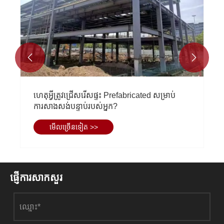


ហេតុអ្វីបានជាអ្នកគួរជ្រើសរើសសាលាស៊ុមដែក
Prefabricated សម្រាប់តម្រូវការអប់រំរបស់អ្នក។
មើល​ច្រើន​ទៀត >>
ផ្ញើការសាកសួរ