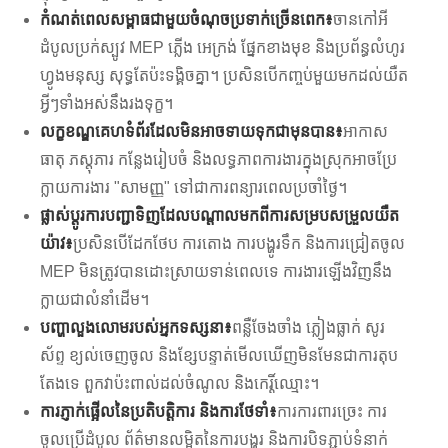
កំណត់ពេលសម្ពាធជាមួយចំណុចប្រទាក់ច្រើនពេក៖
ចានកៅអី
ដំបូលប្រក់ស្បូវ MEP ភ្លើង អេក្រង់ ផ្នែកខាងមុខ និងប្រព័ន្ធលំហូរ
ហ្វូងមនុស្ស សុទ្ធតែប៉ះទង្គិចគ្នា។ ប្រសិនបើកញ្ចប់មួយមកដល់យឺត
អ្វីៗទាំងអស់នឹងរងទុក្ខ។
លក្ខខណ្ឌគេហទំព័រដែលមិនអាចទាយទុកជាមុនបាន៖
អាកាស
ធាតុ ភស្តុភារ កន្លែងរៀបចំ និងលទ្ធភាពការងារក្នុងស្រុកអាចប្រែ
ក្លាយការងារ "សាមញ្ញ" ទៅជាការពន្យារពេលប្រចាំថ្ងៃ។
ផ្លាស់ប្តូរការបញ្ជាទិញដែលបណ្តាលមកពីការសម្របសម្រួលយឺត
យ៉ាវ៖
ប្រសិនបើដែកថែប ការតោង ការបង្ហូរទឹក និងការជ្រៀតចូល
MEP មិនត្រូវបានដោះស្រាយទាន់ពេលទេ ការងារឡើងវិញនឹង
ក្លាយជាលំនាំដើម។
បញ្ហាលួងលោមរបស់អ្នកទស្សនា៖
ពន្លឺចែងចាំង ភ្លៀងធ្លាក់ សូរ
ស័ព្ទ ខ្យល់ចេញចូល និងខ្សែបន្ទាត់មើលឃើញមិនមែនជាការតុប
តែងទេ ពួកវាប៉ះពាល់ដល់ចំណូល និងកេរ្តិ៍ឈ្មោះ។
ការភ្ញាក់ផ្អើលនៃប្រតិបត្តិការ និងការថែទាំ៖
ការការពារច្រេះ ការ
ចូលប្រើដំបូល ព័ត៌មានលម្អិតនៃការបង្ហូរ និងការបិទភ្ជាប់ទំនាក់