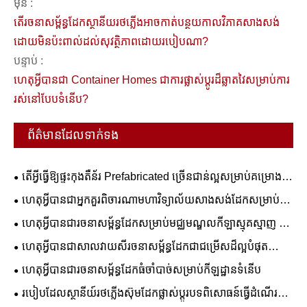
មុន :
តើ​រចនាសម្ព័ន្ធ​ដែក​ស្ថានីយ​រថភ្លើង​អាច​កាត់បន្ថយ​កាលវិភាគ​សាងសង់​
ដោយ​មិន​ប៉ះពាល់​ដល់​សុវត្ថិភាព​ដោយ​របៀបណា​?
បន្ទាប់ :
ហេតុអ្វីបានជា Container Homes ជាការផ្លាស់ប្តូរដ៏ឆ្លាតវៃសម្រាប់ការ
រស់នៅបែបទំនើប?
ព័ត៌មានដែលទាក់ទង
តើអ្វីធ្វើឱ្យផ្ទះកុងតឺន័រ Prefabricated ច្រើនជាន់ល្អសម្រាប់គម្រោង
ពាណិជ្ជកម្ម និងលំនៅដ្ឋាន?
ហេតុអ្វីបានជាអ្នកគួរពិចារណាមហាវិទ្យាល័យសាងសង់ដែកសម្រាប់ការ
អប់រំរបស់អ្នក។
ហេតុអ្វីបានជារចនាសម្ព័ន្ធដែកសម្រាប់មជ្ឈមណ្ឌលកីឡាស្មុគស្មាញ ជា
ដំណោះស្រាយដ៏ល្អបំផុតសម្រាប់ការសាងសង់កីឡដ្ឋានទំនើប
ហេតុអ្វីបានជាសាលវាយសីរចនាសម្ព័ន្ធដែកជាជម្រើសដ៏ល្អបំផុត
សម្រាប់ឧបករណ៍កីឡាទំនើប
ហេតុអ្វី​បាន​ជា​រចនាសម្ព័ន្ធ​ដែក​ធំ​ចាំបាច់​សម្រាប់​កីឡដ្ឋាន​ទំនើប
របៀបដែលស្ថានីយ៍រថភ្លើងស៊ុមដែកផ្លាស់ប្តូរបទពិសោធន៍ធ្វើដំណើរ