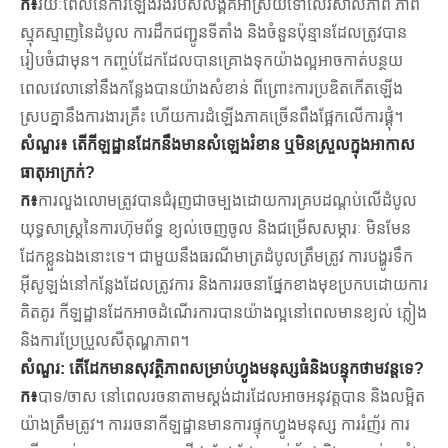
ក៖
រយៈពេលនៃការឡើងរឹងរបស់លិង្គគឺអាស្រ័យទៅលើវិសាលភាព ភាព
ស្មុគស្មាញនៃដំបូល ការដឹកជញ្ជូនទីតាំង និងចំនួនប៉ុន្មានដែលត្រូវបាន
រៀបចំជាមុន។ កញ្ចប់ដែកដែលបានគ្រោងទុកយ៉ាងល្អអាចកាត់បន្ថយ
ពេលវេលានៅនឹងកន្លែងបានយ៉ាងសំខាន់ ពីព្រោះការប្រឌិតកើតឡើង
ស្របគ្នានឹងការងារគ្រឹះ ហើយការដំឡើងភាគច្រើនពឹងផ្អែកលើការផ្គុំ។
សំណួរ៖ តើ​កីឡដ្ឋាន​ដែក​នឹង​មាន​សំឡេង​រំខាន ឬ​មិន​ស្រួល​ក្នុង​អាកាស
ធាតុ​អាក្រក់?
ក៖
ការលួងលោមត្រូវបានជំរុញជាចម្បងដោយការគ្របដណ្ដប់លើដំបូល
យុទ្ធសាស្រ្តនៃការហ៊ុមព័ទ្ធ ខ្យល់ចេញចូល និងជម្រើសសម្ភារៈ មិនមែន
ដែកខ្លួនឯងនោះទេ។ ជាមួយនឹងធរណីមាត្រដំបូលត្រឹមត្រូវ ការបង្ហូរទឹក
អ៊ីសូឡង់នៅកន្លែងដែលត្រូវការ និងការរចនាផ្នែកខាងមុខប្រកបដោយការ
គិតគូរ កីឡដ្ឋានដែកអាចដំណើរការបានយ៉ាងល្អនៅពេលមានខ្យល់ ភ្លៀង
និងការប្រែប្រួលសីតុណ្ហភាព។
សំណួរ: តើដែកមានសុវត្ថិភាពសម្រាប់ហ្វូងមនុស្សធំនិងបន្ទុកថាមវន្តទេ?
ក៖
បាទ/ចាស នៅពេលរចនាតាមស្តង់ដារដែលអាចអនុវត្តបាន និងលម្អិត
យ៉ាងត្រឹមត្រូវ។ ការ​រចនា​កីឡដ្ឋាន​មាន​ការ​ផ្ទុក​ហ្វូង​មនុស្ស ការ​រំញ័រ ការ​