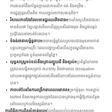
ការងារនៅនឹងកន្លែងក្លាយជាការលើក ពត់ និងតម្រឹម -
ការជួញដូរសើមតិច ការបញ្ឈប់អាកាសធាតុតិច។
វិសាលភាពវែងដែលមានជួរឈរតិចជាង៖
ការរាំងស្ទះតិចជាងនេះ
មានន័យថា ខ្សែបន្ទាត់មើលឃើញប្រសើរជាងមុន និងប្លង់បន្ទប់
ប្រជុំដែលអាចបត់បែនបាន។
ទំងន់រចនាសម្ព័ន្ធទាប៖
រចនាសម្ព័ន្ធដែលស្រាលជាងមុនអាចកាត់
បន្ថយតម្រូវការគ្រឹះ ដែលបញ្ហាប្រសិនបើលក្ខខណ្ឌដីមានការ
ប្រកួតប្រជែង ឬគំនរមានតម្លៃថ្លៃ។
យុទ្ធសាស្ត្រទប់ទល់នឹងគ្រោះរញ្ជួយដី និងខ្យល់៖
ប្រព័ន្ធដែកអាច
ត្រូវបានលម្អិតសម្រាប់ ductility និងថាមពល dissipation
ដោយមានផ្លូវផ្ទុកច្បាស់លាស់និងឥរិយាបថដែលអាចទស្សន៍ទាយ
បាន។
ភាពបត់បែននៃការពង្រីកនាពេលអនាគត៖
ច្រកម៉ូឌុល ការតភ្ជាប់
bolted និងសមត្ថភាពបម្រុងដែលបានគ្រោងទុកធ្វើឱ្យការបន្ថែម
នៅពេលក្រោយមិនសូវរំខាន។
ការពិនិត្យការពិតសំខាន់មួយ៖
ដែកមិនលុបបំបាត់ភាពស្មុគស្មាញ