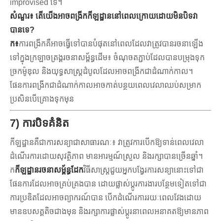
improvised ទេ។
សំណួរ៖ តើយើងអាចពង្រីកកីឡដ្ឋាននៅពេលក្រោយដោយមិនបិទវា
បានទេ?
ក៖
ការពង្រីកគឺអាចធ្វើទៅបានបំផុតនៅពេលដែលវាត្រូវបានរចនាឡើង
ទៅក្នុងក្រឡាចត្រង្គរចនាសម្ព័ន្ធដើម៖ ចំណុចតភ្ជាប់ដែលបានបម្រុងទុក
ច្រកម៉ូឌុល និងយុទ្ធសាស្ត្រដំបូលដែលអាចពង្រីកជាដំណាក់កាល។
ផែនការពង្រីកជាដំណាក់កាលអាចកាត់បន្ថយពេលវេលាឈប់សម្រាក
ប្រសិនបើគ្រោងទុកមុន
7) ការបិទគំនិត
កីឡដ្ឋានគឺជាការសន្យាជាសាធារណៈ៖ វាត្រូវការបើកឱ្យទាន់ពេលវេលា
ដំណើរការដោយសុវត្ថិភាព មានអារម្មណ៍ស្រួល និងរក្សាបានច្រើនឆ្នាំ។
ក
កីឡដ្ឋានរចនាសម្ព័ន្ធដែក
វិធីសាស្រ្តជួយអ្នកបង្វែរការសន្យានោះទៅជា
ផែនការដែលអាចគ្រប់គ្រងបាន ដោយផ្លាស់ប្តូរការងារបន្ថែមទៀតទៅជា
ការប្រឌិតដែលអាចព្យាករណ៍បាន បើកដំណើរការរយៈពេលវែងដោយ
មានឧបសគ្គតិចជាងមុន និងរក្សាការផ្លាស់ប្តូរនាពេលអនាគតឱ្យមានភាព