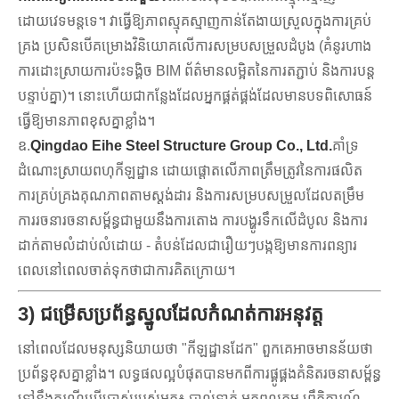
ដោយវេទមន្តទេ។ វាធ្វើឱ្យភាពស្មុគស្មាញកាន់តែងាយស្រួលក្នុងការគ្រប់
គ្រង ប្រសិនបើគម្រោងវិនិយោគលើការសម្របសម្រួលដំបូង (គំនូរហាង
ការដោះស្រាយការប៉ះទង្គិច BIM ព័ត៌មានលម្អិតនៃការតភ្ជាប់ និងការបន្ត
បន្ទាប់គ្នា)។ នោះហើយជាកន្លែងដែលអ្នកផ្គត់ផ្គង់ដែលមានបទពិសោធន៍
ធ្វើឱ្យមានភាពខុសគ្នាខ្លាំង។
ឧ.
Qingdao Eihe Steel Structure Group Co., Ltd.
គាំទ្រ
ដំណោះស្រាយពហុកីឡដ្ឋាន ដោយផ្តោតលើភាពត្រឹមត្រូវនៃការផលិត
ការគ្រប់គ្រងគុណភាពតាមស្តង់ដារ និងការសម្របសម្រួលដែលតម្រឹម
ការរចនារចនាសម្ព័ន្ធជាមួយនឹងការតោង ការបង្ហូរទឹកលើដំបូល និងការ
ដាក់តាមលំដាប់លំដោយ - តំបន់ដែលជារឿយៗបង្កឱ្យមានការពន្យារ
ពេលនៅពេលចាត់ទុកថាជាការគិតក្រោយ។
3) ជម្រើសប្រព័ន្ធស្នូលដែលកំណត់ការអនុវត្ត
នៅពេលដែលមនុស្សនិយាយថា "កីឡដ្ឋានដែក" ពួកគេអាចមានន័យថា
ប្រព័ន្ធខុសគ្នាខ្លាំង។ លទ្ធផលល្អបំផុតបានមកពីការផ្គូផ្គងគំនិតរចនាសម្ព័ន្ធ
ទៅនឹងករណីប្រើប្រាស់របស់អ្នក៖ បាល់ទាត់ អត្តពលកម្ម ព្រឹត្តិការណ៍