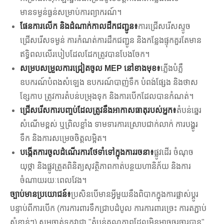
មានទម្ងន់ធ្ងន់សម្រាប់ការព្យាករណ៍។
ផែនការលើក និងដំណាក់កាលដឹកជញ្ជូន៖
ការជ្រើសរើសស្ទូច
ជ្រើសរើសទម្ងន់ ការកំណត់ការដឹកជញ្ជូន និងកន្លែងផ្ទុកគួរតែមាន
ឥទ្ធិពលលើរបៀបដែលដែកត្រូវបានបែងចែក។
សម្របសម្រួលការជ្រៀតចូល MEP នៅខាងមុខ៖
ភ្លើងបំភ្លឺ
ឧបករណ៍បំពងសំឡេង ឧបករណ៍បាញ់ទឹក បំពង់ផ្សែង និងថាស
ខ្សែកាប ត្រូវការតំបន់បម្រុងទុក និងការបើកដែលបានកំណត់។
ជ្រើសរើសការបញ្ចប់ដែលត្រូវនឹងអាកាសធាតុរបស់អ្នក៖
តំបន់ឆ្នេរ
សំណើមខ្ពស់ ឬព្រិលខ្លាំង ទាមទារការស្រោបជាក់លាក់ ការបង្ហូរ
ទឹក និងការសម្រេចចិត្តលម្អិត។
បង្កើតការចូលដំណើរការថែទាំទៅក្នុងការរចនា៖
ផ្លូវដើរ ចំណុច
យុថ្កា និងផ្លូវត្រួតពិនិត្យសុវត្ថិភាពកាត់បន្ថយហានិភ័យ និងការ
ចំណាយរយៈពេលវែង។
ច្បាប់មានប្រយោជន៍៖
ប្រសិនបើមានអ្វីមួយនឹងពិបាកក្នុងការផ្លាស់ប្តូរ
បន្ទាប់ពីការបើក (ការការពារទឹកជ្រាបដំបូល ការការពារច្រេះ ការតភ្ជាប់
សំខាន់ៗ) សូមចាត់ទុកវាជា "តំបន់គុណភាពដែលមិនអាចចរចារបាន"