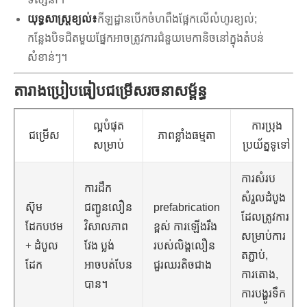
យុទ្ធសាស្ត្រខ្យល់៖
កីឡដ្ឋានបើកចំហពឹងផ្អែកលើលំហូរខ្យល់;
កន្លែងបិទជិតមួយផ្នែកអាចត្រូវការជំនួយមេកានិចនៅក្នុងតំបន់
សំខាន់ៗ។
តារាងប្រៀបធៀបជម្រើសរចនាសម្ព័ន្ធ
ល្អបំផុត
ការប្រុង
ជម្រើស
ភាពខ្លាំងធម្មតា
សម្រាប់
ប្រយ័ត្នទូទៅ
ការសំរប
ការដឹក
សំរួលដំបូង
ស៊ុម
ជញ្ជូនលឿន
prefabrication
ដែលត្រូវការ
ដែកបឋម
វិសាលភាព
ខ្ពស់ ការឡើងរឹង
សម្រាប់ការ
+ ដំបូល
វែង ប្លង់
របស់លិង្គលឿន
តភ្ជាប់,
ដែក
អាចបត់បែន
ជួរឈរតិចជាង
ការតោង,
បាន។
ការបង្ហូរទឹក