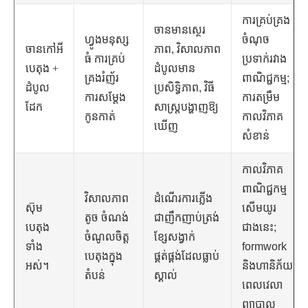
ការគ្រប់គ្រង
ចានមានស្ថេរ
ហ្វូងមនុស្ស
ចំណុច
ចានកៅអី
ភាព, វិសាលភាព
ធំ ការគ្រប់
ប្រទាក់រវាង
បេតុង +
ដំបូលមាន
គ្រងរំញ័រ
ពាណិជ្ជកម្ម;
ដំបូល
ប្រសិទ្ធិភាព, វិធី
ការសម្តែង
ការតម្រឹម
ដែក
សាស្រ្តបង្ហាញឱ្យ
កូនកាត់
កាលវិភាគ
ឃើញ
សំខាន់
កាលវិភាគ
ពាណិជ្ជកម្ម
វិសាលភាព
ដំណើរការភ្លើង
ស៊ុម
សើមយូរ
តូច ចំណង់
ជាញឹកញាប់ត្រង់
បេតុង
ជាងនេះ;
ចំណូលចិត្ត
ខ្សែសង្វាក់
ទាំង
formwork
បេតុងក្នុង
ផ្គត់ផ្គង់ដែលធ្លាប់
អស់។
និងហានិភ័យ
តំបន់
ស្គាល់
ពេលវេលា
ព្យាបាល