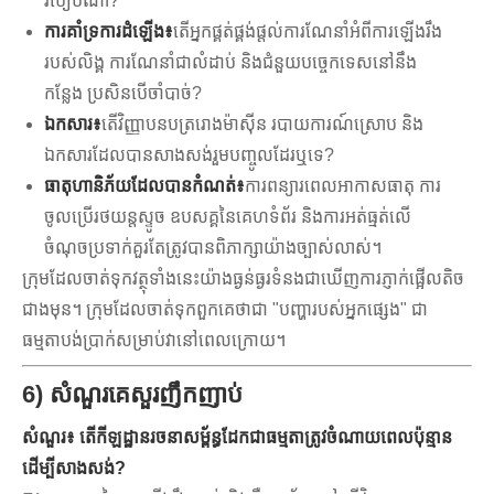
របៀបណា?
ការគាំទ្រការដំឡើង៖
តើអ្នកផ្គត់ផ្គង់ផ្តល់ការណែនាំអំពីការឡើងរឹង
របស់លិង្គ ការណែនាំជាលំដាប់ និងជំនួយបច្ចេកទេសនៅនឹង
កន្លែង ប្រសិនបើចាំបាច់?
ឯកសារ៖
តើវិញ្ញាបនបត្ររោងម៉ាស៊ីន របាយការណ៍ស្រោប និង
ឯកសារដែលបានសាងសង់រួមបញ្ចូលដែរឬទេ?
ធាតុហានិភ័យដែលបានកំណត់៖
ការពន្យារពេលអាកាសធាតុ ការ
ចូលប្រើរថយន្តស្ទូច ឧបសគ្គនៃគេហទំព័រ និងការអត់ធ្មត់លើ
ចំណុចប្រទាក់គួរតែត្រូវបានពិភាក្សាយ៉ាងច្បាស់លាស់។
ក្រុម​ដែល​ចាត់​ទុក​វត្ថុ​ទាំង​នេះ​យ៉ាង​ធ្ងន់ធ្ងរ​ទំនង​ជា​ឃើញ​ការ​ភ្ញាក់​ផ្អើល​តិច​
ជាង​មុន។ ក្រុមដែលចាត់ទុកពួកគេថាជា "បញ្ហារបស់អ្នកផ្សេង" ជា
ធម្មតាបង់ប្រាក់សម្រាប់វានៅពេលក្រោយ។
6) សំណួរគេសួរញឹកញាប់
សំណួរ៖ តើកីឡដ្ឋានរចនាសម្ព័ន្ធដែកជាធម្មតាត្រូវចំណាយពេលប៉ុន្មាន
ដើម្បីសាងសង់?