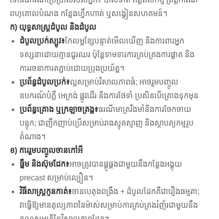
ពហុគោលបំណង កន្លែងហ្វឹកហាត់ ឬសង្វៀនសហគមន៍។
ក) យុទ្ធសាស្ត្រដំបូល និងដំបូល
ដំបូលប្រក់ស្បូវ៖
កែលម្អខ្សែបន្ទាត់មើលឃើញ និងការពារអ្នក
ទស្សនាដោយគ្មានជួរឈរ ប៉ុន្តែទាមទារការគ្រប់គ្រងការផ្លាត និង
ការរចនាការតភ្ជាប់ដោយប្រុងប្រយ័ត្ន។
ប្រព័ន្ធដំបូលប្រក់៖
ល្អសម្រាប់វិសាលភាពធំ; អាចរួមបញ្ចូល
ឧបករណ៍បំភ្លឺ អេក្រង់ ផ្លូវដើរ និងការថែទាំ ប្រសិនបើគ្រោងទុកមុន
ប្រព័ន្ធគ្រោង ឬក្រឡាចត្រង្គ៖
ធរណីមាត្ររឹងមាំនិងការចែកចាយ
បន្ទុក; ជាញឹកញាប់ប្រើសម្រាប់រាងស្មុគស្មាញ និងស្ថាបត្យកម្មរូប
តំណាង។
ខ) ការរួមបញ្ចូលចានកៅអី
ធ្នឹម និងស៊ុមដែក៖
អាចត្រូវបានផ្គូផ្គងជាមួយនឹងកន្លែងអង្គុយ
precast សម្រាប់ល្បឿន។
វិធីសាស្រ្តកូនកាត់៖
ចានបេតុងពង្រឹង + ដំបូលដែកគឺជារឿងធម្មតា;
វាធ្វើឱ្យមានតុល្យភាពនៃម៉ាស់សម្រាប់ការគ្រប់គ្រងរំញ័រជាមួយនឹង
គុណសម្បត្តិនៃវិសាលភាពដែក។