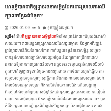
ហេតុអ្វី​បាន​ជា​កីឡដ្ឋាន​រចនាសម្ព័ន្ធ​ដែក​ដោះស្រាយ​ការ​ឈឺ​
ក្បាល​កន្លែង​ធំ​បំផុត?
2026-01-09
5
ទុកឱ្យខ្ញុំសារមួយ។
អរូបី៖
ទំនើប
កីឡដ្ឋានរចនាសម្ព័ន្ធដែក
មិន​មែន​គ្រាន់​តែ​ជា "ដំបូល​ធំ​នៅ​លើ​
សសរ​ទេ"។ វាជាយុទ្ធសាស្ត្រសាងសង់ដែលជួយម្ចាស់ និងអ្នកអភិវឌ្ឍន៍
គ្រប់គ្រងហានិភ័យនៃកាលវិភាគ កាត់បន្ថយទម្ងន់រចនាសម្ព័ន្ធ សម្រេច
បាននូវវិសាលភាពច្បាស់លាស់យូរអង្វែង និងរក្សាការពង្រីកនាពេល
អនាគតឱ្យមានភាពប្រាកដនិយម។ អត្ថបទនេះទម្លាយនូវចំណុចឈឺចាប់
ក្នុងពហុកីឡាដ្ឋានទូទៅបំផុត-ការពន្យារពេល ការចំណាយភ្ញាក់ផ្អើល ការ
សម្របសម្រួលស្មុគស្មាញ សុវត្ថិភាព និងការអនុលោមតាមសម្ពាធ តំបន់
ដែលមិនមានអ្នកទស្សនា និងការថែទាំរយៈពេលវែង ហើយបង្ហាញ
ពីរបៀបដែលប្រព័ន្ធរចនាសម្ព័ន្ធដែកដោះស្រាយពួកគេតាមរយៈការរៀបចំ
ជាមុន ការលម្អិតម៉ូឌុល និងការផ្គុំគេហទំព័រដែលអាចព្យាករណ៍បាន។ អ្នក
ក៏នឹងទទួលបានបញ្ជីត្រួតពិនិត្យជាក់ស្តែងសម្រាប់ការធ្វើផែនការ តារាង