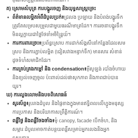
គ) ស្រោមសំបុត្រ ការបង្ហូរចេញ និងយុទ្ធសាស្ត្រច្រេះ
ព័ត៌មានលម្អិតអំពីដំបូលប្រក់៖
ជ្រលង ប្រឡាយ និងបំពង់បង្ហូរទឹក
ត្រូវតែសម្របសម្រួលជាមួយធរណីមាត្រដែក។ ការរចនាបង្ហូរទឹក
មិនល្អក្លាយជាថ្លៃថែទាំអចិន្ត្រៃយ៍។
ការការពារច្រេះ៖
ប្រព័ន្ធស្រោប ការដាក់ស័ង្កសីនៅកន្លែងដែលសម
ស្រប និងការភ្ជាប់លម្អិត (ជៀសវាងអន្ទាក់ទឹក) មានសារៈសំខាន់
ដូចទំហំសមាជិកដែរ។
ការគ្រប់គ្រងកម្ដៅ និង condensation៖
អ៊ីសូឡង់ របាំងចំហាយ
និងខ្យល់ចេញចូល ប៉ះពាល់ដល់ផាសុកភាព និងភាពជាប់បាន
យូរ។
ឃ) ការលួងលោមនិងបទពិសោធន៍
សូរស័ព្ទ៖
រូបរាងដំបូល និងផ្ទៃខាងក្នុងមានឥទ្ធិពលលើហ្វូងមនុស្ស
ការប្រកាស និងបរិយាកាសព្រឹត្តិការណ៍។
ពន្លឺថ្ងៃ និងពន្លឺចែងចាំង៖
មុំ canopy, facade បើកចំហ, និង
សម្ភារៈដំបូលអាចកាត់បន្ថយពន្លឺសម្រាប់អ្នកលេងនិងអ្នក
ទស្សនា។