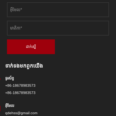
ដាក់ស្នើ
ទាក់ទង​មក​ពួក​យើង
ទូរស័ព្ទ
+86-18678983573
+86-18678983573
អ៊ីមែល
qdehss@gmail.com