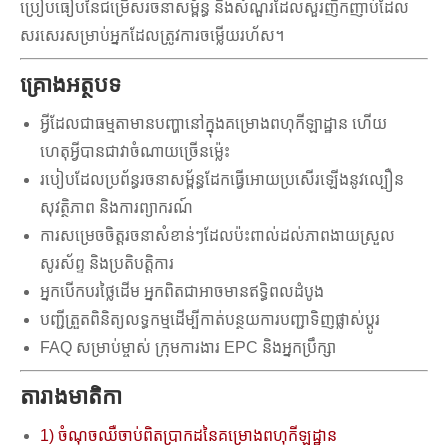
ប្រៀបធៀបនៃជម្រើសរចនាសម្ព័ន្ធ និងសំណួរដែលសួរញឹកញាប់ដែល
សរសេរសម្រាប់អ្នកដែលត្រូវការចម្លើយរហ័ស។
គ្រោងអត្ថបទ
អ្វី​ដែល​ជា​ធម្មតា​មាន​បញ្ហា​នៅ​ក្នុង​គម្រោង​ពហុកីឡាដ្ឋាន ហើយ​
ហេតុ​អ្វី​បាន​ជា​វា​ចំណាយ​ច្រើន​ម្ល៉េះ
របៀបដែលប្រព័ន្ធរចនាសម្ព័ន្ធដែកធ្វើអោយប្រសើរឡើងនូវល្បឿន
សុវត្ថិភាព និងការព្យាករណ៍
ការសម្រេចចិត្តរចនាសំខាន់ៗដែលប៉ះពាល់ដល់ភាពងាយស្រួល
សូរស័ព្ទ និងប្រតិបត្តិការ
អ្នកបើកបរថ្លៃដើម អ្នកពិតជាអាចមានឥទ្ធិពលដំបូង
បញ្ជីត្រួតពិនិត្យលទ្ធកម្មដើម្បីកាត់បន្ថយការបញ្ជាទិញផ្លាស់ប្តូរ
FAQ សម្រាប់ម្ចាស់ ក្រុមការងារ EPC និងអ្នកប្រឹក្សា
តារាងមាតិកា
1) ចំណុចឈឺចាប់ពិតប្រាកដនៃគម្រោងពហុកីឡដ្ឋាន