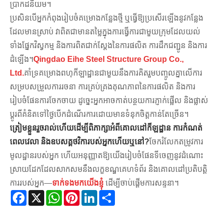
ប្រាកដនិយម។
ប្រសិនបើអ្នកកំពុងរៀបចំគម្រោងកន្លែងថ្មី ឬធ្វើឱ្យប្រសើរឡើងនូវកន្លែង
ដែលមានស្រាប់ វាពិតជាមានតម្លៃក្នុងការធ្វើការជាមួយក្រុមដែលយល់
ទាំងផ្នែកវិស្វកម្ម និងការពិតជាក់ស្តែងនៃការផលិត ការដឹកជញ្ជូន និងការ
ដំឡើង។
Qingdao Eihe Steel Structure Group Co.,
Ltd.
គាំទ្រគម្រោងពហុកីឡាដ្ឋានជាមួយនឹងការគិតរួមបញ្ចូលគ្នាលើការ
សម្របសម្រួលការរចនា ការគ្រប់គ្រងគុណភាពនៃការផលិត និងការ
រៀបចំផែនការចែកចាយ ដូច្នេះអ្នកអាចកាត់បន្ថយការភ្ញាក់ផ្អើល និងផ្លាស់
ប្តូរពីគំនិតទៅថ្ងៃបើកដំណើរការដោយមានទំនុកចិត្តកាន់តែច្រើន។
ត្រៀមខ្លួនរួចរាល់ហើយដើម្បីពិភាក្សាអំពីគោលដៅកីឡដ្ឋាន ការកំណត់
ពេលវេលា និងឧបសគ្គថវិការបស់អ្នកហើយឬនៅ?
ចែករំលែកតម្រូវការ
មូលដ្ឋានរបស់អ្នក ហើយអនុញ្ញាតឱ្យយើងរៀបចំផែនទីចេញនូវដំណោះ
ស្រាយដែកដែលសាកសមនឹងលក្ខខណ្ឌគេហទំព័រ និងគោលដៅប្រតិបត្តិ
ការរបស់អ្នក—
ទាក់ទងមកយើងខ្ញុំ
ដើម្បីចាប់ផ្តើមការសន្ទនា។
Facebook
X
WhatsApp
Pinterest
LinkedIn
Share