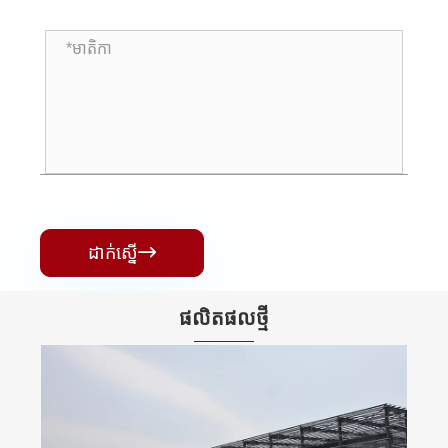
ដាក់ស្នើ

ផលិតផល​ថ្មី