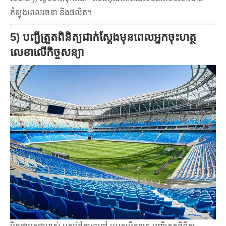
កំឡុងពេលរចនា និងផលិត។
5) បញ្ជីត្រួតពិនិត្យជាក់ស្តែងមុនពេលអ្នកចុះហត្ថ
លេខាលើកិច្ចសន្យា