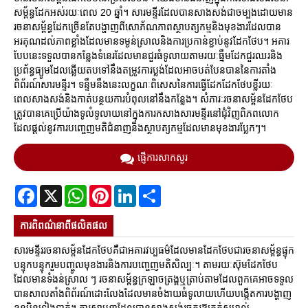
សម្ព័ន្ធដែកអស់រយៈពេល 20 ឆ្នាំ។ សារមន្ទីរដែលបានសាងសង់ជាចម្បងដោយមាន
រចនាសម្ព័ន្ធដែកច្រើនតែបង្ហាញពីសោភ័ណភាពស្ថាបត្យកម្មនិងមុខងារដែលបាន
អរគុណដល់ភាពខ្លាំងដែលមានទម្ងន់ស្រាលនិងការប្រកាន់ខ្ជាប់នូវដែកថែប។ អគារ
បែបនេះទទួលបានកន្លែងទំនេរដែលមានជួរធំទូលាយតាមរយៈធ្នឹមដែកជួរឈរនិង
ប្រព័ន្ធធ្យូមដែលឆ្លើយតបទៅនឹងតម្រូវការប្លង់ដែលអាចបត់បែនបាននៃការតាំង
ពិព័រណ៍សារមន្ទីរ។ ទន្ទឹមនឹងនេះលក្ខណៈពិសេសនៃការធ្វើដែកដែកថែបខ្លីរយៈ
ពេលសាងសង់និងកាត់បន្ថយការបំពុលនៅនឹងកន្លែង។ សំភារៈរចនាសម្ព័នដែកថែប
ត្រូវបានគេប្រើយ៉ាងទូលំទូលាយនៅក្នុងការកសាងសារមន្ទីរនៅជុំវិញពិភពលោក
ដែលផ្តល់នូវការបញ្ចេញមតិជំនាញនិងស្ថាបត្យកម្មដែលមានមុខងារប្លែកៗ។
ផ្ញើការសាកសួរ
Facebook
X
WhatsApp
Pinterest
LinkedIn
Share
ការ​ពិពណ៌នា​ពី​ផលិតផល
សារមន្ទីររចនាសម្ព័នដែកថែបគឺជាអគារវប្បធម៌ដែលមានដែកថែបជារចនាសម្ព័ន្ធផ្ទុក
បន្ទុកបន្ទុករួមបញ្ចូលមុខងារនិងការបញ្ចេញមតិសិល្បៈ។ តាមរយៈស៊ុមដែកថែប
ដែលមានទំងន់ស្រាល ៗ រចនាសម្ព័ន្ធក្រឡាចត្រង្គឬត្រាប់តាមដែលពួកគេអាចទទួល
បានសាលតាំងពិព័រណ៍ដោះលែងដែលមានចំងាយធំទូលាយហើយបង្កើតការបង្ហាញ
ខ្លួនមិនទៀងទាត់។ ការស្ថាបនាដែលបានសាងសង់រួចគួរឱ្យកត់សម្គាល់