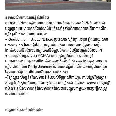
ឧទាហរណ៍អគារសារមន្ទីរដែកថែប
ខណៈពេលដែលការផ្តល់ឧទាហរណ៍ជាក់លាក់នៃអគារសារមន្ទីរដែកថែបអាចជា
បញ្ហាប្រឈមដោយសារតែសំណង់ដ៏ច្រើននៅទូទាំងពិភពលោកនេះគឺជាការលើក
ឡើងគួរឱ្យកត់សម្គាល់មួយចំនួន:
● Guggenheim Bilbao (Bilbao ប្រទេសអេស្ប៉ាញ): រចនាឡើងដោយលោក
Frank Geh រីសារមន្ទីរដែលមានរូបតំណាងនេះមានរចនាសម្ព័ន្ធរចនាសម្ព័ន
ដែកថែបទីតានីនដែលបានក្លាយជានិមិត្តរូបនៃការរស់ឡើងវិញរបស់ប៊ីលបាវ។
●សារមន្ទីរសិល្បៈទំនើប (MOMA) នៅទីក្រុងញូវយ៉ក: ទោះបីមិនត្រូវ
បានសាងសង់ទាំងស្រុងលើដែកថែបអគារដើមរបស់ Moma ដែលត្រូវបានរចនា
ឡើងដោយលោក Philip Johnson ដែលមានឥទ្ធិពលលើការរចនាម៉ូដរបស់ខ្លួន
ដែលមានឥទ្ធិពលលើជំនាន់ដើមរបស់ស្ថាបត្យករ។
●វិទ្យាស្ថានសិល្បៈនៃវីងសម័យទំនើបរបស់ទីក្រុងឈីកាហ្គោ: ការបន្ថែមវិទ្យាស្ថាន
សិល្បៈនៃទីក្រុងឈីកាហ្គោដែលត្រូវបានរចនាឡើងដោយលោក Renzo ព្យាណូប្រើ
កន្លែងទំនេរដែលមានពន្លឺដែលមានពន្លឺដែលបានបញ្ចូលជាមួយអគារប្រវត្តិសាស្ត្រ
ដែលមានស្រាប់។
លក្ខណៈពិសេសនៃផលិតផល