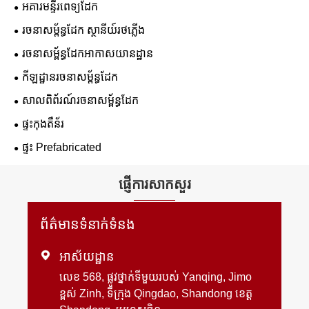
អគារមន្ទីរពេទ្យដែក
រចនាសម្ព័ន្ធដែក ស្ថានីយ៍រថភ្លើង
រចនាសម្ព័ន្ធដែកអាកាសយានដ្ឋាន
កីឡដ្ឋានរចនាសម្ព័ន្ធដែក
សាលពិព័រណ៍រចនាសម្ព័ន្ធដែក
ផ្ទះកុងតឺន័រ
ផ្ទះ Prefabricated
ផ្ញើការសាកសួរ
ព័ត៌មានទំនាក់ទំនង

អាស័យដ្ឋាន
លេខ 568, ផ្លូវថ្នាក់ទីមួយរបស់ Yanqing, Jimo
ខ្ពស់ Zinh, ទីក្រុង Qingdao, Shandong ខេត្ត