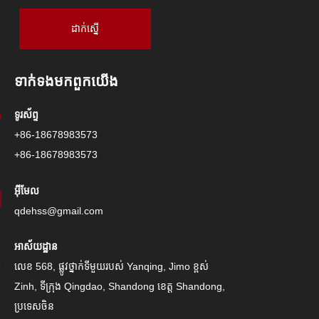
ដាក់ស្នើ
ទាក់ទង​មក​ពួក​យើង
ទូរស័ព្ទ
+86-18678983573
+86-18678983573
អ៊ីមែល
qdehss@gmail.com
អាស័យដ្ឋាន
លេខ 568, ផ្លូវថ្នាក់ទីមួយរបស់ Yanqing, Jimo ខ្ពស់
Zinh, ទីក្រុង Qingdao, Shandong ខេត្ត Shandong,
ប្រទេសចិន