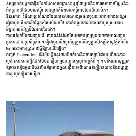
ឧស្សាហកម្មដូចជាធ្នឹមដែកដែលលាតត្រដាងឬផ្សំជាមួយនឹងការរចនាជាក់ស្តែងនិង
ពិតប្រាកដដែលមានឥទ្ធិពលធម្មជាតិនិងមានឥទ្ធិពលបែបឌីណាមិក។
និរន្តរភាព: វិធីសាស្រ្តសំណង់ដែលបានសាងសង់រួចថយចុះរយៈពេលសាងសង់រួម
ផ្សំជាមួយនឹងការកែឆ្នៃខ្ពស់របស់ដែកថែបកាត់បន្ថយការបំភាយកាបូនស្របតាម
និន្នាការអភិវឌ្ឍន៍នៃអគារបៃតង។
ភាពធន់ទ្រាំនៃការរញ្ជួយដី: ភាពធន់នៃដែកថែបអាចឱ្យវាស្រូបយកថាមពលរញ្ជួយ
ប្រកបដោយប្រសិទ្ធភាព។ ផ្សំជាមួយនឹងប្រព័ន្ធត្រួតពិនិត្យឆ្លាតវៃកម្រិតសុវត្ថិភាពនៃ
អគារនេះអាចត្រូវបានធ្វើឱ្យប្រសើរឡើង។
កញ្ចក់ Flaccades: ដើម្បីបង្កើតនូវការបើកចំហរនិងការតភ្ជាប់ជាមួយពិភពខាង
ក្រៅអគារសារមន្ទីរដែកថែបជារឿយៗរួមបញ្ចូលគ្នានូវកញ្ចក់ធំ ៗ ។ ទាំងនេះអនុញ្ញាត
ឱ្យមានពន្លឺធម្មជាតិជន់លិចទីធ្លាខាងក្នុងបង្កើនបទពិសោធន៍ភ្ញៀវទេសចរនិងបង្ហាញ
ការប្រមូលផ្តុំសារមន្ទីរ។