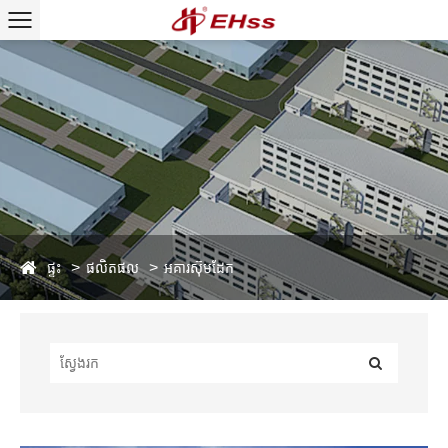
ផ្ទះ
ផលិតផល
អគារស៊ុមដែក