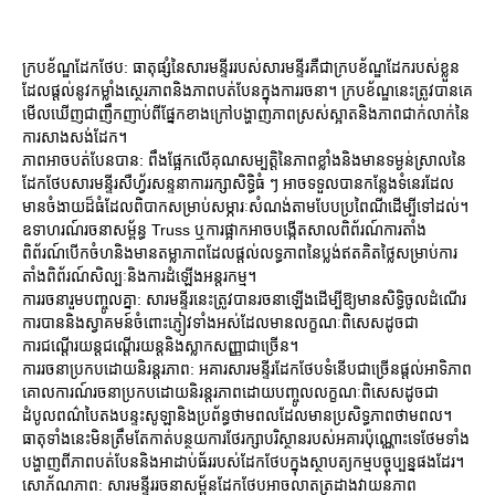
ក្របខ័ណ្ឌដែកថែប: ធាតុផ្សំនៃសារមន្ទីររបស់សារមន្ទីរគឺជាក្របខ័ណ្ឌដែករបស់ខ្លួន
ដែលផ្តល់នូវកម្លាំងស្ថេរភាពនិងភាពបត់បែនក្នុងការរចនា។ ក្របខ័ណ្ឌនេះត្រូវបានគេ
មើលឃើញជាញឹកញាប់ពីផ្នែកខាងក្រៅបង្ហាញភាពស្រស់ស្អាតនិងភាពជាក់លាក់នៃ
ការសាងសង់ដែក។
ភាពអាចបត់បែនបាន: ពឹងផ្អែកលើគុណសម្បត្តិនៃភាពខ្លាំងនិងមានទម្ងន់ស្រាលនៃ
ដែកថែបសារមន្ទីរសឺហ្វ័រសន្ទនាការរក្សាសិទ្ធិធំ ៗ អាចទទួលបានកន្លែងទំនេរដែល
មានចំងាយដ៏ធំដែលពិបាកសម្រាប់សម្ភារៈសំណង់តាមបែបប្រពៃណីដើម្បីទៅដល់។
ឧទាហរណ៍រចនាសម្ព័ន្ធ Truss ឬការផ្អាកអាចបង្កើតសាលពិព័រណ៍ការតាំង
ពិព័រណ៍បើកចំហនិងមានតម្លាភាពដែលផ្តល់លទ្ធភាពនៃប្លង់ឥតគិតថ្លៃសម្រាប់ការ
តាំងពិព័រណ៍សិល្បៈនិងការដំឡើងអន្តរកម្ម។
ការរចនារួមបញ្ចូលគ្នា: សារមន្ទីរនេះត្រូវបានរចនាឡើងដើម្បីឱ្យមានសិទ្ធិចូលដំណើរ
ការបាននិងស្វាគមន៍ចំពោះភ្ញៀវទាំងអស់ដែលមានលក្ខណៈពិសេសដូចជា
ការជណ្តើរយន្តជណ្តើរយន្តនិងស្លាកសញ្ញាជាច្រើន។
ការរចនាប្រកបដោយនិរន្តរភាព: អគារសារមន្ទីរដែកថែបទំនើបជាច្រើនផ្តល់អាទិភាព
គោលការណ៍រចនាប្រកបដោយនិរន្តរភាពដោយបញ្ចូលលក្ខណៈពិសេសដូចជា
ដំបូលពណ៌បៃតងបន្ទះសូឡានិងប្រព័ន្ធថាមពលដែលមានប្រសិទ្ធភាពថាមពល។
ធាតុទាំងនេះមិនត្រឹមតែកាត់បន្ថយការថែរក្សាបរិស្ថានរបស់អគារប៉ុណ្ណោះទេថែមទាំង
បង្ហាញពីភាពបត់បែននិងអាដាប់ធ័ររបស់ដែកថែបក្នុងស្ថាបត្យកម្មបច្ចុប្បន្នផងដែរ។
សោភ័ណភាព: សារមន្ទីររចនាសម្ព័នដែកថែបអាចលាតត្រដាងវាយនភាព