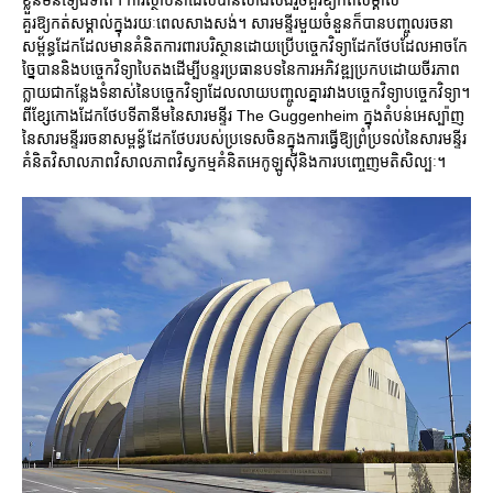
គួរឱ្យកត់សម្គាល់ក្នុងរយៈពេលសាងសង់។ សារមន្ទីរមួយចំនួនក៏បានបញ្ចូលរចនា
សម្ព័ន្ធដែកដែលមានគំនិតការពារបរិស្ថានដោយប្រើបច្ចេកវិទ្យាដែកថែបដែលអាចកែ
ច្នៃបាននិងបច្ចេកវិទ្យាបៃតងដើម្បីបន្ទរប្រធានបទនៃការអភិវឌ្ឍប្រកបដោយចីរភាព
ក្លាយជាកន្លែងទំនាស់នៃបច្ចេកវិទ្យាដែលលាយបញ្ចូលគ្នារវាងបច្ចេកវិទ្យាបច្ចេកវិទ្យា។
ពីខ្សែកោងដែកថែបទីតានីមនៃសារមន្ទីរ The Guggenheim ក្នុងតំបន់អេស្ប៉ាញ
នៃសារមន្ទីររចនាសម្ពន្ធ័ដែកថែបរបស់ប្រទេសចិនក្នុងការធ្វើឱ្យព្រំប្រទល់នៃសារមន្ទីរ
គំនិតវិសាលភាពវិសាលភាពវិស្វកម្មគំនិតអេកូឡូស៊ីនិងការបញ្ចេញមតិសិល្បៈ។