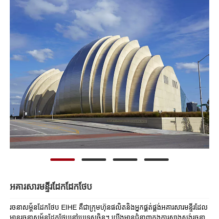
អគារសារមន្ទីរដែកដែកថែប
រចនាសម្ព័នដែកថែប EIHE គឺជាក្រុមហ៊ុនផលិតនិងអ្នកផ្គត់ផ្គង់អគារសារមន្ទីរដែល
មានរចនាសម្ព័នដែកថែបនៅប្រទេសចិន។ យើងមានជំនាញក្នុងការសាងសង់រចនា