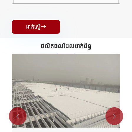
ដាក់ស្នើ

ផលិតផលដែលពាក់ព័ន្ធ

