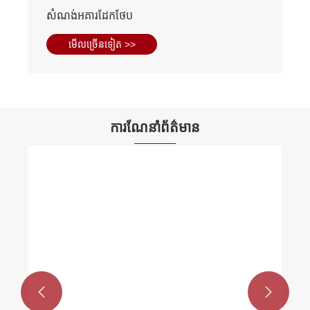
សំណង់អគារដែកថែប
មើល​ច្រើន​ទៀត >>
ការណែនាំព័ត៌មាន

