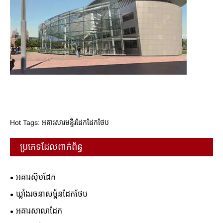
Hot Tags: អគារសារមន្ទីរដែកដែកថែប
ប្រភេទដែលពាក់ព័ន្ធ
អគារស៊ុមដែក
ឃ្លាំងរចនាសម្ព័នដែកថែប
អគារសាលាដែក