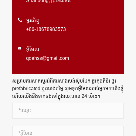
Shandong, ប្រទេសចិន

ទូរស័ព្ទ
+86-18678983573
អ៊ីមែល

qdehss@gmail.com
សម្រាប់ការសាកសួរអំពីការសាងសង់ស៊ុមដែក ផ្ទះកុងតឺន័រ ផ្ទះ
prefabricated ឬតារាងតម្លៃ សូមទុកអ៊ីមែលរបស់អ្នកមកយើងខ្ញុំ
ហើយយើងនឹងទាក់ទងទៅក្នុងរយៈពេល 24 ម៉ោង។